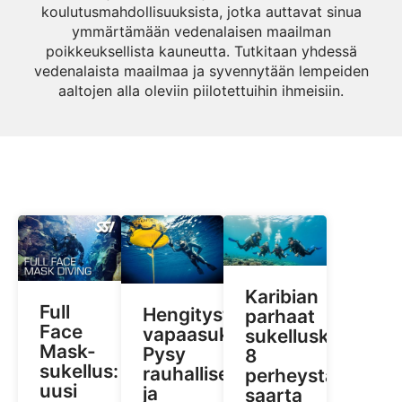
koulutusmahdollisuuksista, jotka auttavat sinua
ymmärtämään vedenalaisen maailman
poikkeuksellista kauneutta. Tutkitaan yhdessä
vedenalaista maailmaa ja syvennytään lempeiden
aaltojen alla oleviin piilotettuihin ihmeisiin.
Karibian
Full
Hengitystekniikat
parhaat
Face
vapaasukelluksessa:
sukelluskohteet:
Mask-
Pysy
8
sukellus:
rauhallisena
perheystävällistä
uusi
ja
saarta