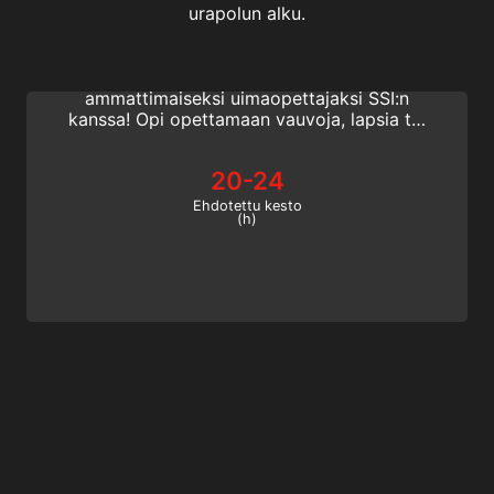
Swim Teacher Adult
urapolun alku.
Haluatko innostaa elinikäisiä uimareita?
Tehdä uraa uinnin parissa? Ryhdy
ammattimaiseksi uimaopettajaksi SSI:n
kanssa! Opi opettamaan vauvoja, lapsia tai
aikuisia uimaan, aloittelijoista aina
kilpauimareihin. Aloita jo tänään!
20-24
Ehdotettu kesto
(h)
Basic Freediving Instructor
Basic Freediving Instructor-kurssilla