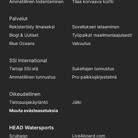
Ammatillinen todentaminen
Tilaa korvaava kortti
Palvelut
Rekisteröidy ilmaiseksi
Sovelluksen lataaminen
Blogi & Uutiset
Työpaikat maailmanlaajuisesti
Blue Oceans
Vakuutus
SSI International
Tietoja SSI:stä
Sukeltajan tunnustus
Ammatillinen tunnustus
Pro-palkkiojärjestelmä
Oikeudellinen
Tietosuojakäytäntö
Jälki
Muuta evästeasetuksia
HEAD Watersports
Scubago
LiveAboard.com