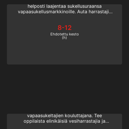
aktiiviset SSI-sukellusammattilaiset voivat
helposti laajentaa sukellusuraansa
vapaasukellusmarkkinoille. Auta harrastajia
oppimaan vapaasukellusta opettamalla
heille vapaasukelluksen perustaidot tällä
8-12
aloitustason kurssilla.
Ehdotettu kesto
(h)
Freediving Instructor
Ryhdy SSI Vapaasukelluskouluttajaksi ja ota
ensimmäinen askel kohti uraa
vapaasukeltajien kouluttajana. Tee
oppilaista elinikäisiä vesiharrastajia ja
perehdytä heidät hengityksen pidättämisen