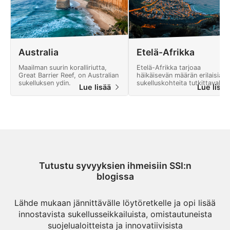
Australia
Etelä-Afrikka
Maailman suurin koralliriutta,
Etelä-Afrikka tarjoaa
Great Barrier Reef, on Australian
häikäisevän määrän erilaisia
sukelluksen ydin.
sukelluskohteita tutkittavaksi.
Lue lisää
Lue lisä
Tutustu syvyyksien ihmeisiin SSI:n
blogissa
Lähde mukaan jännittävälle löytöretkelle ja opi lisää
innostavista sukellusseikkailuista, omistautuneista
suojelualoitteista ja innovatiivisista