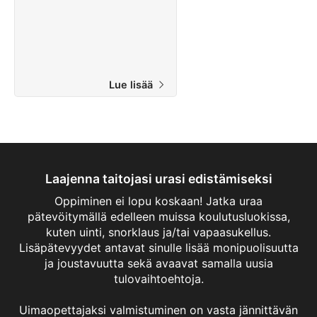
hengenpelastajia. Pätevöidy nyt
SSI Lifeguard Instructoriksi tällä
kansainvälisesti tunnustetulla
kurssilla. Aloita vaikuttaminen jo
tänään!
Lue lisää
Laajenna taitojasi urasi edistämiseksi
Oppiminen ei lopu koskaan! Jatka uraa
pätevöitymällä edelleen muissa koulutusluokissa,
kuten uinti, snorklaus ja/tai vapaasukellus.
Lisäpätevyydet antavat sinulle lisää monipuolisuutta
ja joustavuutta sekä avaavat samalla uusia
tulovaihtoehtoja.
Uimaopettajaksi valmistuminen on vasta jännittävän