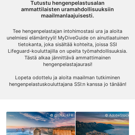
Tutustu hengenpelastusalan
ammattilaisten uramahdollisuuksiin
maailmanlaajuisesti.
Tee hengenpelastajan intohimostasi ura ja aloita
unelmiesi elämäntyyli! MyDiveGuide on ainutlaatuinen
tietokanta, joka sisältää kohteita, joissa SSI
Lifeguard-kouluttajilla on upeita työmahdollisuuksia.
Tästä alkaa jännittävä ammattimainen
hengenpelastajaurasi!
Lopeta odottelu ja aloita maailman tutkiminen
hengenpelastuskouluttajana SSI:n kanssa jo tänään!
© iStock/4FR
© AdobeStock/Flo