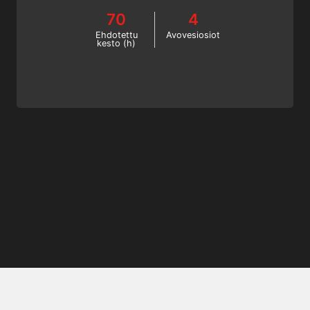
harjoittelun maailmaan hauskassa ja
70
4
turvallisessa ympäristössä SSI:n
koulutusjärjestelmän avulla.
Ehdotettu
Avovesiosiot
kesto (h)