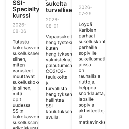
SSI-
sukelta
2026-
Specialty-
turvallisemmin
07-29
kurssi
2026-
Löydä
2026-
08-01
Karibian
08-06
parhaat
Vapaasukeltajan
sukelluskohteet
Tutustu
hengitystekniikoita,
perheille
kokokasvomaski-
kuten
sopiville
sukellukseen,
hengityksen
sukellusmatkoille,
siihen,
valmistelua,
joissa
miten
palautumishengitystä,
on
varusteet
CO2/O2-
rauhallisia
muuttavat
taulukoita
riuttoja,
sukelluskokemustasi,
ja
helppoa
ja siihen,
turvallista
snorklausta,
mitä
hengityksen
lapsille
opit
hallintaa
sopivia
uudessa
SSI-
aktiviteetteja
SSI:n
koulutuksen
ja
kokokasvomaski-
avulla.
matkavinkkejä.
sukelluksen
erikoiskurssissa.