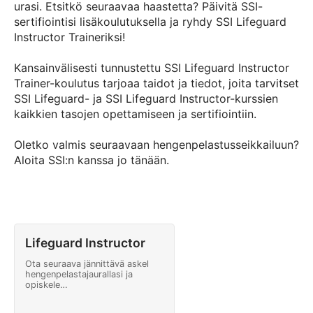
urasi. Etsitkö seuraavaa haastetta? Päivitä SSI-
sertifiointisi lisäkoulutuksella ja ryhdy SSI Lifeguard
Instructor Traineriksi!
Kansainvälisesti tunnustettu SSI Lifeguard Instructor
Trainer-koulutus tarjoaa taidot ja tiedot, joita tarvitset
SSI Lifeguard- ja SSI Lifeguard Instructor-kurssien
kaikkien tasojen opettamiseen ja sertifiointiin.
Oletko valmis seuraavaan hengenpelastusseikkailuun?
Aloita SSI:n kanssa jo tänään.
Lifeguard Instructor
Ota seuraava jännittävä askel
hengenpelastajaurallasi ja
opiskele
hengenpelastuskouluttajaksi!
Kouluta ammattimaisia