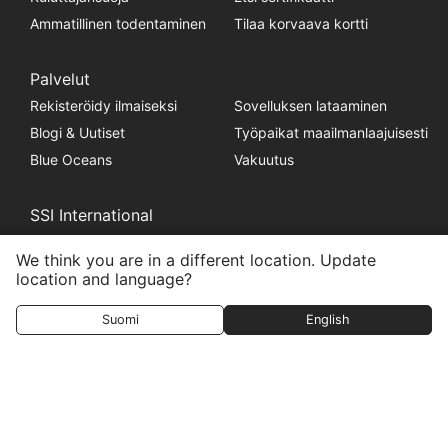
Ammatillinen todentaminen
Tilaa korvaava kortti
Palvelut
Rekisteröidy ilmaiseksi
Sovelluksen lataaminen
Blogi & Uutiset
Työpaikat maailmanlaajuisesti
Blue Oceans
Vakuutus
SSI International
Tietoja SSI:stä
Sukeltajan tunnustus
We think you are in a different location. Update
Ammatillinen tunnustus
Pro-palkkiojärjestelmä
location and language?
Suomi
English
Oikeudellinen
Tietosuojakäytäntö
Jälki
Muuta evästeasetuksia
HEAD Watersports