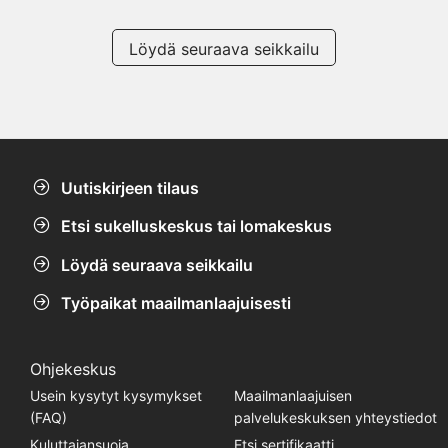
Löydä seuraava seikkailu
Uutiskirjeen tilaus
Etsi sukelluskeskus tai lomakeskus
Löydä seuraava seikkailu
Työpaikat maailmanlaajuisesti
Ohjekeskus
Usein kysytyt kysymykset
Maailmanlaajuisen
(FAQ)
palvelukeskuksen yhteystiedot
Kuluttajansuoja
Etsi sertifikaatti