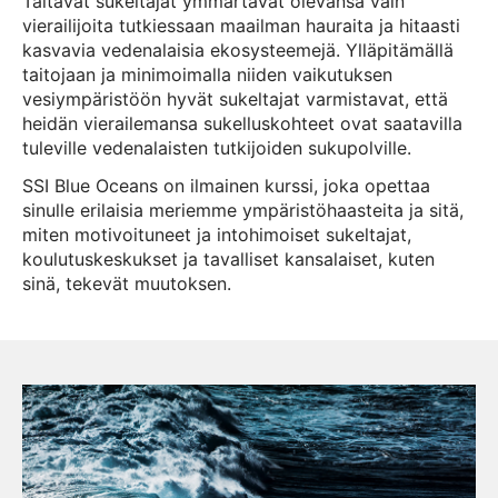
Taitavat sukeltajat ymmärtävät olevansa vain
vierailijoita tutkiessaan maailman hauraita ja hitaasti
kasvavia vedenalaisia ​​ekosysteemejä. Ylläpitämällä
taitojaan ja minimoimalla niiden vaikutuksen
vesiympäristöön hyvät sukeltajat varmistavat, että
heidän vierailemansa sukelluskohteet ovat saatavilla
tuleville vedenalaisten tutkijoiden sukupolville.
SSI Blue Oceans on ilmainen kurssi, joka opettaa
sinulle erilaisia ​​​​meriemme ympäristöhaasteita ja sitä,
miten motivoituneet ja intohimoiset sukeltajat,
koulutuskeskukset ja tavalliset kansalaiset, kuten
sinä, tekevät muutoksen.