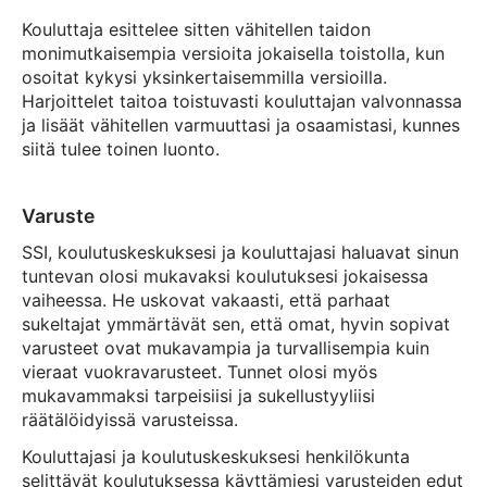
Kouluttaja esittelee sitten vähitellen taidon
monimutkaisempia versioita jokaisella toistolla, kun
osoitat kykysi yksinkertaisemmilla versioilla.
Harjoittelet taitoa toistuvasti kouluttajan valvonnassa
ja lisäät vähitellen varmuuttasi ja osaamistasi, kunnes
siitä tulee toinen luonto.
Varuste
SSI, koulutuskeskuksesi ja kouluttajasi haluavat sinun
tuntevan olosi mukavaksi koulutuksesi jokaisessa
vaiheessa. He uskovat vakaasti, että parhaat
sukeltajat ymmärtävät sen, että omat, hyvin sopivat
varusteet ovat mukavampia ja turvallisempia kuin
vieraat vuokravarusteet. Tunnet olosi myös
mukavammaksi tarpeisiisi ja sukellustyyliisi
räätälöidyissä varusteissa.
Kouluttajasi ja koulutuskeskuksesi henkilökunta
selittävät koulutuksessa käyttämiesi varusteiden edut