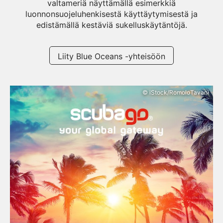
valtameriä näyttämällä esimerkkiä
luonnonsuojeluhenkisestä käyttäytymisestä ja
edistämällä kestäviä sukelluskäytäntöjä.
Liity Blue Oceans -yhteisöön
© iStock/RomoloTavani