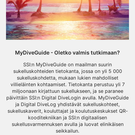
MyDiveGuide - Oletko valmis tutkimaan?
SSI:n MyDiveGuide on maailman suurin
sukelluskohteiden tietokanta, jossa on yli 5 000
sukelluskohdetta, mukaan lukien mahdolliset
villieläinten kohtaamiset. Tietokanta perustuu yli 7
miljoonaan kirjattuun sukellukseen, ja se paranee
päivittäin SSI:n Digital DiveLogin avulla. MyDiveGuide
ja Digital DiveLog yhdistävät sukelluskohteet,
sukelluskaverit, kouluttajat ja koulutuskeskukset QR-
kooditekniikan ja SSI:n digitaalisen
sukellusvarmennuksen avulla ja luovat elinikäisen
seikkailun.