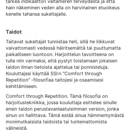
tärkeä indikaattori valtameren terveydestä ja että
hain näkeminen veden alla on harvinainen etuoikeus
kenelle tahansa sukeltajalle.
Taidot
Taitavat sukeltajat tunnistaa heti, sillä he liikkuvat
vaivattomasti vedessä häiritsemättä tai puuttumatta
paikalliseen luontoon. Harjoittelun tavoitteena on
tulla niin varmaksi, että pystyt toistamaan jokaisen
taidon ilman tietoista ajattelua tai ponnisteluja.
Kouluttajasi käyttää SSI:n "Comfort through
Repetition" -filosofiaa taitojesi ja osaamisesi
kehittämiseen.
Comfort through Repetition. Tämä filosofia on
harjoitustekniikka, jossa kouluttaja esittelee sinulle
ensin taidon perustavanlaatuisimman version, jonka
sinun on hallittava. Tämä estää sinua hämmentymästä
monimutkaisista taidoista tai tuntemattomista
välineistä.