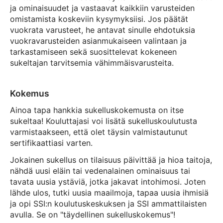
ja ominaisuudet ja vastaavat kaikkiin varusteiden
omistamista koskeviin kysymyksiisi. Jos päätät
vuokrata varusteet, he antavat sinulle ehdotuksia
vuokravarusteiden asianmukaiseen valintaan ja
tarkastamiseen sekä suosittelevat kokeneen
sukeltajan tarvitsemia vähimmäisvarusteita.
Kokemus
Ainoa tapa hankkia sukelluskokemusta on itse
sukeltaa! Kouluttajasi voi lisätä sukelluskoulutusta
varmistaakseen, että olet täysin valmistautunut
sertifikaattiasi varten.
Jokainen sukellus on tilaisuus päivittää ja hioa taitoja,
nähdä uusi eläin tai vedenalainen ominaisuus tai
tavata uusia ystäviä, jotka jakavat intohimosi. Joten
lähde ulos, tutki uusia maailmoja, tapaa uusia ihmisiä
ja opi SSI:n koulutuskeskuksen ja SSI ammattilaisten
avulla. Se on "täydellinen sukelluskokemus"!