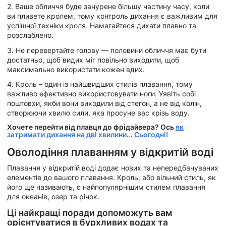
2. Ваше обличчя буде занурене більшу частину часу, коли
ви пливете кролем, тому контроль дихання є важливим для
успішної техніки кроля. Намагайтеся дихати плавно та
розслаблено.
3. Не перевертайте голову — половини обличчя має бути
достатньо, щоб видих міг повільно виходити, щоб
максимально використати кожен вдих.
4. Кроль – один із найшвидших стилів плавання, тому
важливо ефективно використовувати ноги. Уявіть собі
поштовхи, якби вони виходили від стегон, а не від колін,
створюючи хвилю сили, яка просуне вас крізь воду.
Хочете перейти від плавця до фрідайвера? Ось
як
затримати дихання на дві хвилини... Сьогодні!
Оволодіння плаванням у відкритій воді
Плавання у відкритій воді додає нових та непередбачуваних
елементів до вашого плавання. Кроль, або вільний стиль, як
його ще називають, є найпопулярнішим стилем плавання
для океанів, озер та річок.
Ці найкращі поради допоможуть вам
орієнтуватися в бурхливих водах та