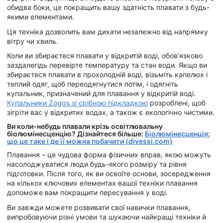
обидва боки, це покращить вашу здатність плавати з будь-
якими елементами.
Ця техніка дозволить вам дихати незалежно від напрямку
вітру чи хвиль.
Коли ви збираєтеся плавати у відкритій воді, обов’язково
заздалегідь перевірте температуру та стан води. Якщо ви
збираєтеся плавати в прохолодній воді, візьміть капелюх і
теплий одяг, щоб переодягнутися потім, і одягніть
купальник, призначений для плавання у відкритій воді.
Купальники Zoggs зі срібною підкладкою
розроблені, щоб
зігріти вас у відкритих водах, а також є екологічно чистими.
Ви коли-небудь плавали крізь освітлювальну
біолюмінесценцію? Дізнайтеся більше:
Біолюмінесценція:
що це таке і де її можна побачити (divessi.com)
Плавання – це чудова форма фізичних вправ, якою можуть
насолоджуватися люди будь-якого розміру та рівня
підготовки. Після того, як ви освоїте основи, зосередження
на кількох ключових елементах вашої техніки плавання
допоможе вам покращити пересування у воді.
Ви завжди можете розвивати свої навички плавання,
випробовуючи різні умови та шукаючи найкращі техніки й