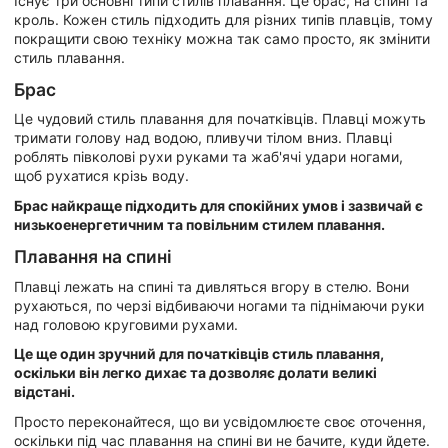
Існує три основні типи стилів плавання. Це брас, на спині та
кроль. Кожен стиль підходить для різних типів плавців, тому
покращити свою техніку можна так само просто, як змінити
стиль плавання.
Брас
Це чудовий стиль плавання для початківців. Плавці можуть
тримати голову над водою, пливучи тілом вниз. Плавці
роблять півколові рухи руками та жаб'ячі удари ногами,
щоб рухатися крізь воду.
Брас найкраще підходить для спокійних умов і зазвичай є
низькоенергетичним та повільним стилем плавання.
Плавання на спині
Плавці лежать на спині та дивляться вгору в стелю. Вони
рухаються, по черзі відбиваючи ногами та піднімаючи руки
над головою круговими рухами.
Це ще один зручний для початківців стиль плавання,
оскільки він легко дихає та дозволяє долати великі
відстані.
Просто переконайтеся, що ви усвідомлюєте своє оточення,
оскільки під час плавання на спині ви не бачите, куди йдете.