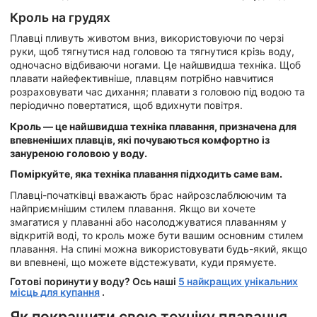
Кроль на грудях
Плавці пливуть животом вниз, використовуючи по черзі
руки, щоб тягнутися над головою та тягнутися крізь воду,
одночасно відбиваючи ногами. Це найшвидша техніка. Щоб
плавати найефективніше, плавцям потрібно навчитися
розраховувати час дихання; плавати з головою під водою та
періодично повертатися, щоб вдихнути повітря.
Кроль — це найшвидша техніка плавання, призначена для
впевненіших плавців, які почуваються комфортно із
зануреною головою у воду.
Поміркуйте, яка техніка плавання підходить саме вам.
Плавці-початківці вважають брас найрозслаблюючим та
найприємнішим стилем плавання. Якщо ви хочете
змагатися у плаванні або насолоджуватися плаванням у
відкритій воді, то кроль може бути вашим основним стилем
плавання. На спині можна використовувати будь-який, якщо
ви впевнені, що можете відстежувати, куди прямуєте.
Готові поринути у воду? Ось наші
5 найкращих унікальних
місць для купання
.
Як покращити свою техніку плавання