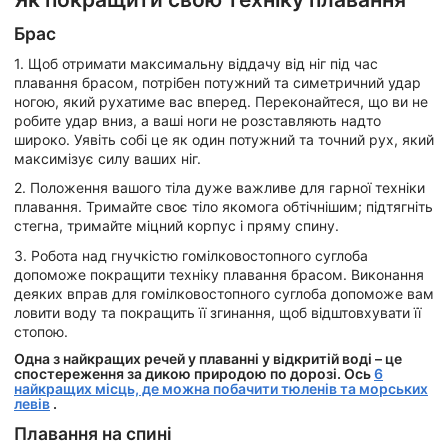
Брас
1. Щоб отримати максимальну віддачу від ніг під час
плавання брасом, потрібен потужний та симетричний удар
ногою, який рухатиме вас вперед. Переконайтеся, що ви не
робите удар вниз, а ваші ноги не розставляють надто
широко. Уявіть собі це як один потужний та точний рух, який
максимізує силу ваших ніг.
2. Положення вашого тіла дуже важливе для гарної техніки
плавання. Тримайте своє тіло якомога обтічнішим; підтягніть
стегна, тримайте міцний корпус і пряму спину.
3. Робота над гнучкістю гомілковостопного суглоба
допоможе покращити техніку плавання брасом. Виконання
деяких вправ для гомілковостопного суглоба допоможе вам
ловити воду та покращить її згинання, щоб відштовхувати її
стопою.
Одна з найкращих речей у плаванні у відкритій воді – це
спостереження за дикою природою по дорозі. Ось
6
найкращих місць, де можна побачити тюленів та морських
левів
.
Плавання на спині