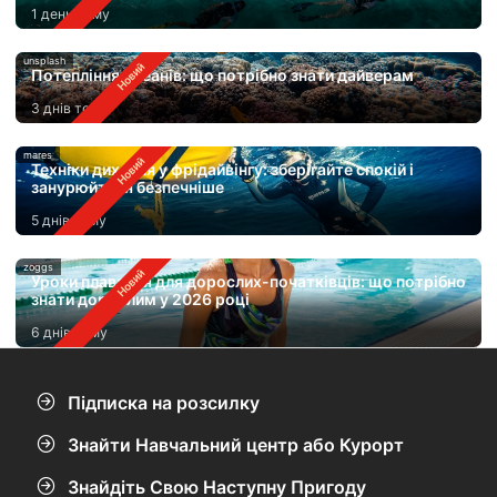
1 день тому
unsplash
Потепління океанів: що потрібно знати дайверам
3 днів тому
mares
Техніки дихання у фрідайвінгу: зберігайте спокій і
занурюйтеся безпечніше
5 днів тому
zoggs
Уроки плавання для дорослих-початківців: що потрібно
знати дорослим у 2026 році
6 днів тому
Підписка на розсилку
Знайти Навчальний центр або Курорт
Знайдіть Свою Наступну Пригоду