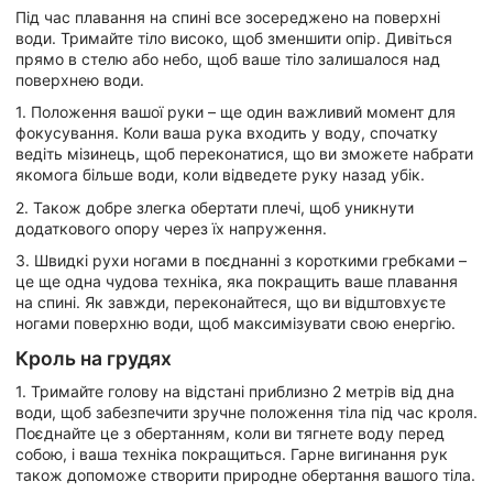
Під час плавання на спині все зосереджено на поверхні
води. Тримайте тіло високо, щоб зменшити опір. Дивіться
прямо в стелю або небо, щоб ваше тіло залишалося над
поверхнею води.
1. Положення вашої руки – ще один важливий момент для
фокусування. Коли ваша рука входить у воду, спочатку
ведіть мізинець, щоб переконатися, що ви зможете набрати
якомога більше води, коли відведете руку назад убік.
2. Також добре злегка обертати плечі, щоб уникнути
додаткового опору через їх напруження.
3. Швидкі рухи ногами в поєднанні з короткими гребками –
це ще одна чудова техніка, яка покращить ваше плавання
на спині. Як завжди, переконайтеся, що ви відштовхуєте
ногами поверхню води, щоб максимізувати свою енергію.
Кроль на грудях
1. Тримайте голову на відстані приблизно 2 метрів від дна
води, щоб забезпечити зручне положення тіла під час кроля.
Поєднайте це з обертанням, коли ви тягнете воду перед
собою, і ваша техніка покращиться. Гарне вигинання рук
також допоможе створити природне обертання вашого тіла.