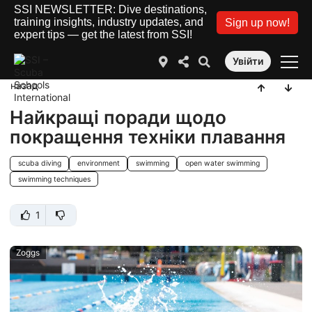
SSI NEWSLETTER: Dive destinations,
training insights, industry updates, and
Sign up now!
expert tips — get the latest from SSI!
Увійти
назад
Найкращі поради щодо
покращення техніки плавання
scuba diving
environment
swimming
open water swimming
swimming techniques
1
Zoggs