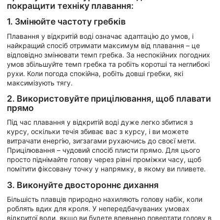
покращити техніку плавання:
1. Змінюйте частоту гребків
Плавання у відкритій воді означає адаптацію до умов, і
найкращий спосіб отримати максимум від плавання – це
відповідно змінювати темп гребка. За неспокійних погодних
умов збільшуйте темп гребка та робіть коротші та неглибокі
рухи. Коли погода спокійна, робіть довші гребки, які
максимізують тягу.
2. Використовуйте прицілювання, щоб плавати
прямо
Під час плавання у відкритій воді дуже легко збитися з
курсу, оскільки течія збиває вас з курсу, і ви можете
витрачати енергію, зигзагами рухаючись до своєї мети.
Прицілювання – чудовий спосіб плисти прямо. Для цього
просто піднімайте голову через рівні проміжки часу, щоб
помітити фіксовану точку у напрямку, в якому ви пливете.
3. Виконуйте двостороннє дихання
Більшість плавців природно нахиляють голову набік, коли
роблять вдих для кроля. У непередбачуваних умовах
відкритої води, якщо ви будете впевнено повертати голову в