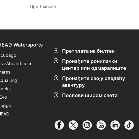
тиграстих ајкула и китова
Пре 1 месец
сперматозоида, уз савете за
безбедна и поштована искуства у
морском животу.
HEAD Watersports
Претплата на билтен
Scubago
Пронађите ронилачки
LiveAboard.com
центар или одмаралиште
Mares
Пронађите своју следећу
Aqualung
авантуру
Apeks
Послови широм света
rEvo
Zoggs
HEAD