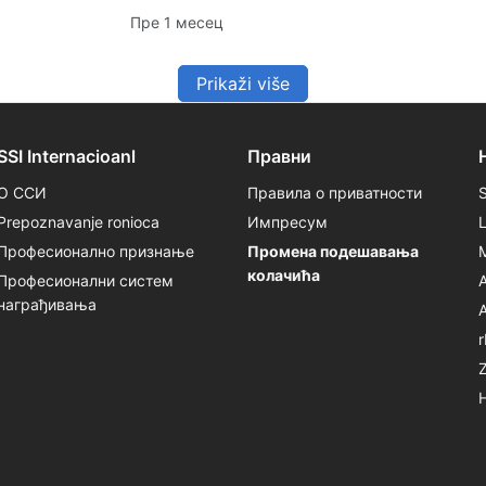
рониоци треба да узму у обзир -
Пре 1 месец
од нивоа вештина и логистике до
планирања безбедности и
комуникације.
Prikaži više
SSI Internacioanl
Правни
О ССИ
Правила о приватности
Prepoznavanje ronioca
Импресум
Професионално признање
Промена подешавања
колачића
Професионални систем
награђивања