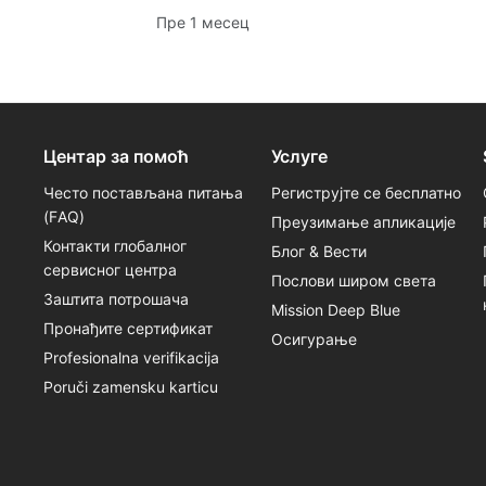
наших океана кроз приповедање,
Пре 1 месец
очување мора, роњење на дах,
заштиту океана и акцију SSI Blue
Oceans.
Центар за помоћ
Услуге
Често постављана питања
Региструјте се бесплатно
(FАQ)
Преузимање апликације
Контакти глобалног
Блог & Вести
сервисног центра
Послови широм света
Заштита потрошача
Mission Deep Blue
Пронађите сертификат
Осигурање
Profesionalna verifikacija
Poruči zamensku karticu