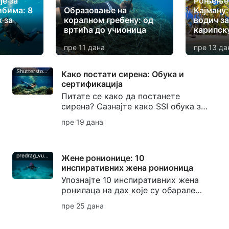
је за
Роњење 
бима: 8
Образовање на
Кајману
 за
коралном гребену: од
водич з
вртића до учионица
карипск
пре 11 дана
пре 13 да
Shutterstock-Andrea_Izzotti
Како постати сирена: Обука и
сертификација
Питате се како да постанете
сирена? Сазнајте како SSI обука за
сирене развија вештине репа,
пре 19 дана
контролу дисања, безбедност и
сертификат за сирене.
predrag_vuckovic
Жене ронионице: 10
инспиративних жена ронионица
Упознајте 10 инспиративних жена
ронилаца на дах које су обарале
рекорде у роњењу на дах,
пре 25 дана
обликовале заштиту океана,
стварале подводну уметност и