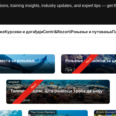
, training insights, industry updates, and expert tips — get th
ке
Курсеви и догађаји
Centri&Rezorti
Роњење и путовања
П
места за роњење
Роњење са маском за це
Пре 1 дан
unsplash
Топлији океани: Шта рониоци треба да знају
пре 4 дана
The-Coral-Planters
iStock-RomoloT