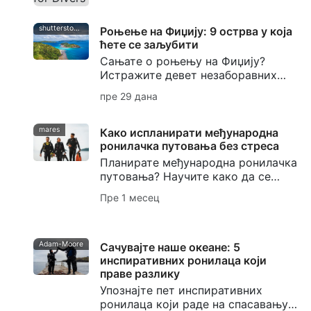
фотографију и видео.
shutterstock-bell-davey-photography
Роњење на Фиџију: 9 острва у која
ћете се заљубити
Сањате о роњењу на Фиџију?
Истражите девет незаборавних
острва, од меких коралних вртова
пре 29 дана
на Тавеунију до светски познатог
места за роњење са ајкулама бика
на Беки.
mares
Како испланирати међународна
ронилачка путовања без стреса
Планирате међународна ронилачка
путовања? Научите како да се
припремите, спакујете, изаберете
Пре 1 месец
дестинације, управљате
логистиком и избегнете уобичајене
грешке за ронилачко путовање без
стреса.
Adam-Moore
Сачувајте наше океане: 5
инспиративних ронилаца који
праве разлику
Упознајте пет инспиративних
ронилаца који раде на спасавању