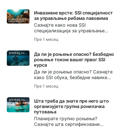
одржавале традиције роњења на
дах.
Инвазивне врсте: SSI специјалност
за управљање рибама лавовима
Сазнајте како нова SSI
специјализација за управљање
инвазивним врстама помаже
Пре 1 месец
рониоцима да разумеју инвазивне
врсте, одговорно управљају
рибама лавовима и заштите
predrag_vuckovic
Да ли је роњење опасно? Безбедно
локалне екосистеме.
роњење током вашег првог SSI
курса
Да ли је роњење опасно? Сазнајте
како SSI обука, безбедне навике
роњења, провере партнера и
Пре 1 месец
DiveAssure покриће помажу новим
рониоцима да се осећају спремно.
predrag-vuckovic
Шта треба да знате пре него што
организујете групна ронилачка
путовања
Планирате групно роњење?
Сазнајте шта сертификовани