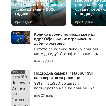
Часови пливања за
Најбоље локаци
почетнике: Шта одрасли
роњење на Кари
треба да знају у 2026.
острва погодних
години
породице
пре 7 дана
пре 9 дана
mares
Колико дубоко рониоци могу да
иду? Објашњење ограничења
дубине роњења
Питате се колико дубоко рониоци
могу да иду? Сазнајте ограничења
дубине роњења, дубину
пре 17 дана
рекреативног роњења, ограничења
дубине за почетнике и када
почиње техничко роњење.
insta360
Подводна камера Insta360: SSI
партнерство за рониоце
SSI и Insta360 објављују
партнерство које ће рониоцима
донети технологију подводних
пре 23 дана
камера Insta360, радионице,
кампање за креаторе и обуку за