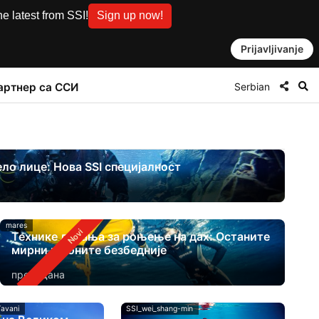
e latest from SSI!
Sign up now!
Prijavljivanje
Serbian
артнер са ССИ
ло лице: Нова SSI специјалност
mares
Технике дисања за роњење на дах: Останите
мирни и роните безбедније
пре 6 дана
avani
SSI_wei_shang-min