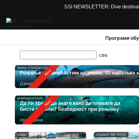
SSI NEWSLETTER: Dive destinations
Програми обу
Alamy-Christian-Zappel
Роњење са чекићастим ајкулама: 10 најбољих 
Данас
predragvuckovic
Да ли треба да знате како да пливате да
бисте ронили? Безбедност при роњењу
пре 2 дана
zoggs
unsplash-loki-loki22