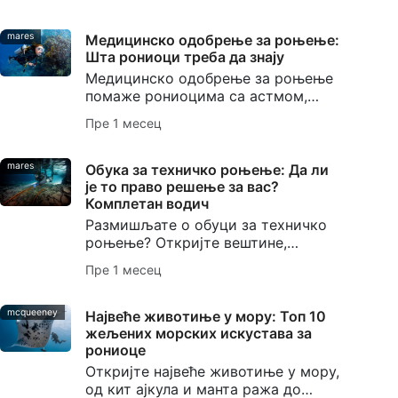
дрифтовања, ноћног роњења,
роњења на леду, роњења са
ребризером и подводне
mares
Медицинско одобрење за роњење:
фотографије.
Шта рониоци треба да знају
Медицинско одобрење за роњење
помаже рониоцима са астмом,
дијабетесом, високим крвним
Пре 1 месец
притиском или другим постојећим
стањима да планирају безбедније
роњење.
mares
Обука за техничко роњење: Да ли
је то право решење за вас?
Комплетан водич
Размишљате о обуци за техничко
роњење? Откријте вештине,
опрему и основе безбедности које
Пре 1 месец
су вам потребне, као и како вам
SSI обука за проширени домет
помаже да почнете.
mcqueeney
Највеће животиње у мору: Топ 10
жељених морских искустава за
рониоце
Откријте највеће животиње у мору,
од кит ајкула и манта ража до