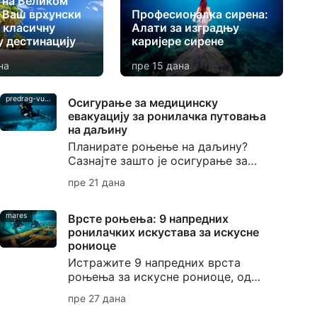
на Великом
: Ваш врхунски
Професионалка сирена:
а класичну
Алати за изградњу
у дестинацију
каријере сирене
на
пре 15 дана
predrag-vuckovic
Осигурање за медицинску
евакуацију за ронилачка путовања
на даљину
Планирате роњење на даљину?
Сазнајте зашто је осигурање за
медицинску евакуацију важно за
пре 21 дана
рониоце, од декомпресионе
болести до подршке при
евакуацији.
mares
Врсте роњења: 9 напредних
ронилачких искустава за искусне
рониоце
Истражите 9 напредних врста
роњења за искусне рониоце, од
дубинског роњења и роњења на
пре 27 дана
олупинама до роњења у пећинама,