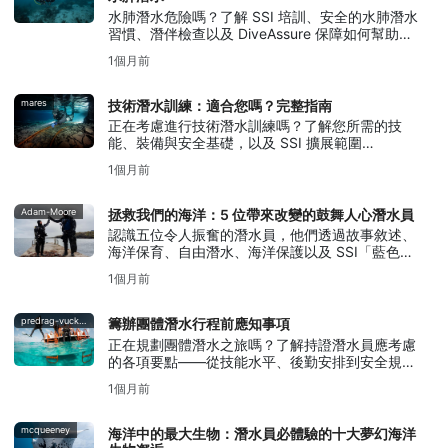
水肺潛水危險嗎？了解 SSI 培訓、安全的水肺潛水
習慣、潛伴檢查以及 DiveAssure 保障如何幫助新
手潛水員做好準備。
1個月前
mares
技術潛水訓練：適合您嗎？完整指南
正在考慮進行技術潛水訓練嗎？了解您所需的技
能、裝備與安全基礎，以及 SSI 擴展範圍
（Extended Range）訓練如何助您踏出第一步。
1個月前
Adam-Moore
拯救我們的海洋：5 位帶來改變的鼓舞人心潛水員
認識五位令人振奮的潛水員，他們透過故事敘述、
海洋保育、自由潛水、海洋保護以及 SSI「藍色海
洋」行動，致力於拯救我們的海洋。
1個月前
predrag-vuckovic
籌辦團體潛水行程前應知事項
正在規劃團體潛水之旅嗎？了解持證潛水員應考慮
的各項要點——從技能水平、後勤安排到安全規劃
與溝通。
1個月前
mcqueeney
海洋中的最大生物：潛水員必體驗的十大夢幻海洋