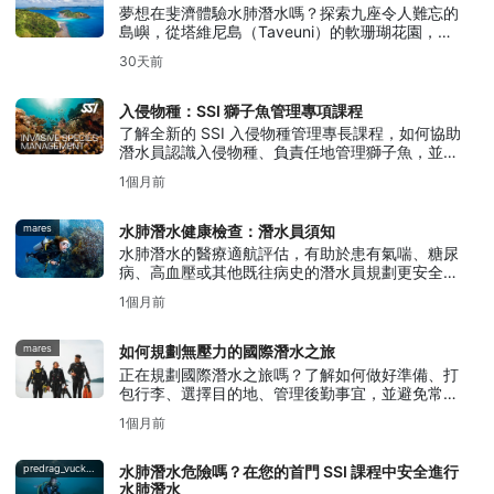
夢想在斐濟體驗水肺潛水嗎？探索九座令人難忘的
島嶼，從塔維尼島（Taveuni）的軟珊瑚花園，到
貝卡島（Beqa）舉世聞名的公牛鯊潛水體驗。
30天前
入侵物種：SSI 獅子魚管理專項課程
了解全新的 SSI 入侵物種管理專長課程，如何協助
潛水員認識入侵物種、負責任地管理獅子魚，並保
護當地生態系統。
1個月前
mares
水肺潛水健康檢查：潛水員須知
水肺潛水的醫療適航評估，有助於患有氣喘、糖尿
病、高血壓或其他既往病史的潛水員規劃更安全的
潛水活動。
1個月前
mares
如何規劃無壓力的國際潛水之旅
正在規劃國際潛水之旅嗎？了解如何做好準備、打
包行李、選擇目的地、管理後勤事宜，並避免常見
錯誤，讓您的潛水之旅輕鬆無憂。
1個月前
predrag_vuckovic
水肺潛水危險嗎？在您的首門 SSI 課程中安全進行
水肺潛水