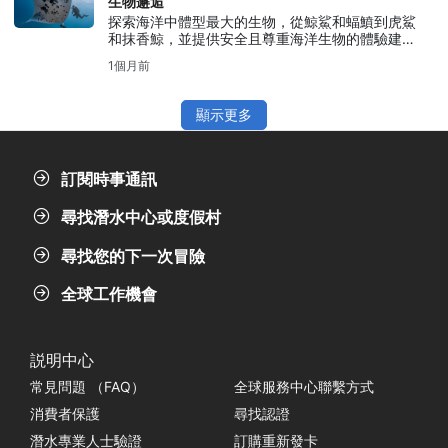
生物邂逅
探索海洋中體型最大的生物，從鯨鯊和蝠鱝到虎鯊
和抹香鯨，並提供安全且尊重海洋生物的體驗建
議。
1個月前
顯示更多
訂閱時事通訊
尋找潛水中心或度假村
尋找您的下一次冒險
全球工作機會
説明中心
常見問題 （FAQ）
全球服務中心聯繫方式
消費者保護
尋找認證
潛水專業人士驗證
訂購重新發卡