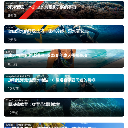
unsplash
海洋變暖：水肺潛水員需要了解的事項
5天前
mares
自由潛水的呼吸技巧：保持冷靜，潛水更安全
7天前
zoggs
成人初學者游泳課程：2026 年成人需知事項
8天前
unsplash-loki-loki22
加勒比海最佳潛水地點：8 個適合家庭同遊的島嶼
10天前
The-Coral-Planters
珊瑚礁教育：從育苗場到教室
12天前
iStock-RomoloTavani