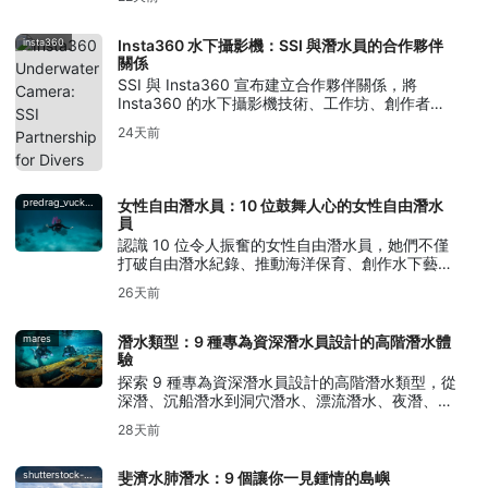
insta360
Insta360 水下攝影機：SSI 與潛水員的合作夥伴
關係
SSI 與 Insta360 宣布建立合作夥伴關係，將
Insta360 的水下攝影機技術、工作坊、創作者活
動，以及攝影與影片培訓帶給潛水員。
24天前
predrag_vuckovic
女性自由潛水員：10 位鼓舞人心的女性自由潛水
員
認識 10 位令人振奮的女性自由潛水員，她們不僅
打破自由潛水紀錄、推動海洋保育、創作水下藝
術，更將屏息潛水的傳統延續至今。
26天前
mares
潛水類型：9 種專為資深潛水員設計的高階潛水體
驗
探索 9 種專為資深潛水員設計的高階潛水類型，從
深潛、沉船潛水到洞穴潛水、漂流潛水、夜潛、冰
潛、循環呼吸器潛水及水下攝影。
28天前
shutterstock-bell-davey-photography
斐濟水肺潛水：9 個讓你一見鍾情的島嶼