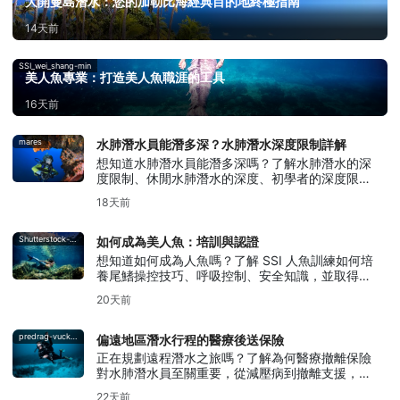
大開曼島潛水：您的加勒比海經典目的地終極指南
14天前
SSI_wei_shang-min
美人魚專業：打造美人魚職涯的工具
16天前
mares
水肺潛水員能潛多深？水肺潛水深度限制詳解
想知道水肺潛水員能潛多深嗎？了解水肺潛水的深
度限制、休閒水肺潛水的深度、初學者的深度限
制，以及技術潛水從何時開始。
18天前
Shutterstock-Andrea_Izzotti
如何成為美人魚：培訓與認證
想知道如何成為人魚嗎？了解 SSI 人魚訓練如何培
養尾鰭操控技巧、呼吸控制、安全知識，並取得人
魚認證。
20天前
predrag-vuckovic
偏遠地區潛水行程的醫療後送保險
正在規劃遠程潛水之旅嗎？了解為何醫療撤離保險
對水肺潛水員至關重要，從減壓病到撤離支援，一
應俱全。
22天前