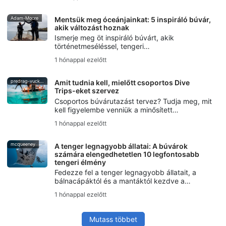
azt, hogy az SSI Extended Range képzés
hogyan segít az indulásban.
Adam-Moore
Mentsük meg óceánjainkat: 5 inspiráló búvár,
akik változást hoznak
Ismerje meg öt inspiráló búvárt, akik
történetmeséléssel, tengeri
természetvédelemmel, freediving-gel, az
1 hónappal ezelőtt
óceánok védelmével és az SSI Blue Oceans
kezdeményezés keretében dolgoznak az
óceánok megmentésén.
predrag-vuckovic
Amit tudnia kell, mielőtt csoportos Dive
Trips-eket szervez
Csoportos búvárutazást tervez? Tudja meg, mit
kell figyelembe venniük a minősített
búvároknak – a képzettségi szintektől és a
1 hónappal ezelőtt
logisztikától kezdve a biztonsági tervezésig és
a kommunikációig.
mcqueeney
A tenger legnagyobb állatai: A búvárok
számára elengedhetetlen 10 legfontosabb
tengeri élmény
Fedezze fel a tenger legnagyobb állatait, a
bálnacápáktól és a mantáktól kezdve a
tigriscápákig és a kardszárnyú bálnákig,
1 hónappal ezelőtt
valamint olvassa el a biztonságos és
tiszteletteljes tengeri élményekhez kapcsolódó
tippeket.
Mutass többet