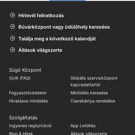
Hírlevél feliratkozás
Búvárközpont vagy üdülőhely keresése
Találja meg a következő kalandját
Állások világszerte
Súgó Központ
GyIK (FAQ)
Globális szervizközpont
kapcsolattartói
Fogyasztóvédelem
Minősítés keresése
Hivatásos minősítés
Cserekártya rendelése
Szolgáltatás
Ingyenes regisztráció
App Letöltés
Blog & Hírek
Állások világszerte