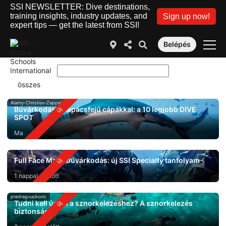
SSI NEWSLETTER: Dive destinations,
training insights, industry updates, and
Sign up now!
expert tips — get the latest from SSI!
Belépés
Alamy-Christian-Zappel
Búvárkodás kalapácsfejű cápákkal: a 10 legjobb DIVE
SPOT
Ma
Full Face Mask búvárkodás: új SSI Specialty tanfolyam
1 nappal ezelőtt
predragvuckovic
Tudni kell úszni a sznorkelezéshez? A sznorkelezés
biztonsága