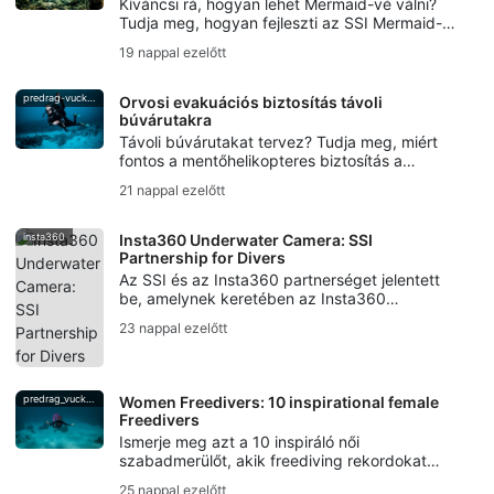
Kíváncsi rá, hogyan lehet Mermaid-vé válni?
Tudja meg, hogyan fejleszti az SSI Mermaid-
képzés a farokhasználatot, a
19 nappal ezelőtt
légzésszabályozást, a biztonságot és hogyan
szerezhető meg a Mermaid-minősítés.
predrag-vuckovic
Orvosi evakuációs biztosítás távoli
búvárutakra
Távoli búvárutakat tervez? Tudja meg, miért
fontos a mentőhelikopteres biztosítás a
búvárok számára, a dekompressziós
21 nappal ezelőtt
betegségtől az evakuálási támogatásig.
insta360
Insta360 Underwater Camera: SSI
Partnership for Divers
Az SSI és az Insta360 partnerséget jelentett
be, amelynek keretében az Insta360
Underwater kameratechnológiája, workshopjai,
23 nappal ezelőtt
alkotói kampányai, valamint Photo & Video
képzései elérhetővé válnak a búvárok
számára.
predrag_vuckovic
Women Freedivers: 10 inspirational female
Freedivers
Ismerje meg azt a 10 inspiráló női
szabadmerülőt, akik freediving rekordokat
döntöttek, hozzájárultak az óceánok
25 nappal ezelőtt