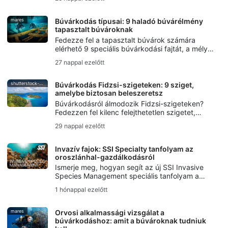
védelméhez, víz alatti művészetet alkottak, és
életben tartották a légzésvisszatartásos
merülés hagyományait.
mares
Búvárkodás típusai: 9 haladó búvárélmény
tapasztalt búvároknak
Fedezze fel a tapasztalt búvárok számára
elérhető 9 speciális búvárkodási fajtát, a mély-
és roncsbúvárkodástól kezdve a barlangi,
27 nappal ezelőtt
sodródó, éjszakai, jég-, rebreather-
búvárkodáson át a víz alatti fotózásig.
shutterstock-bell-davey-photography
Búvárkodás Fidzsi-szigeteken: 9 sziget,
amelybe biztosan beleszeretsz
Búvárkodásról álmodozik Fidzsi-szigeteken?
Fedezzen fel kilenc felejthetetlen szigetet,
Taveuni puha korallkertjeitől Beqa világhírű
29 nappal ezelőtt
bikacápa-merüléséig.
Invazív fajok: SSI Specialty tanfolyam az
oroszlánhal-gazdálkodásról
Ismerje meg, hogyan segít az új SSI Invasive
Species Management speciális tanfolyam a
búvároknak az invazív fajok megértésében, a
1 hónappal ezelőtt
tűzhal felelősségteljes kezelésében és a helyi
ökoszisztémák védelmében.
mares
Orvosi alkalmassági vizsgálat a
búvárkodáshoz: amit a búvároknak tudniuk