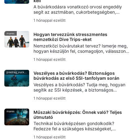
kell
A búvárkodásra vonatkozó orvosi engedély
segít az asztmában, cukorbetegségben,
magas vérnyomásban vagy más meglévő
1 hónappal ezelőtt
egészségügyi állapotban szenvedő
búvároknak a biztonságosabb merülések
megtervezésében.
mares
Hogyan tervezzünk stresszmentes
nemzetközi Dive Trips-eket
Nemzetközi búvárutakat tervez? Ismerje meg,
hogyan készüljön fel, csomagoljon, válasszon
úti célokat, intézze a logisztikát, és kerülje el a
1 hónappal ezelőtt
gyakori hibákat a stresszmentes búvárutazás
érdekében.
predrag_vuckovic
Veszélyes a búvárkodás? Biztonságos
búvárkodás az első SSI-tanfolyam során
Veszélyes a búvárkodás? Tudja meg, hogyan
segítik az SSI képzések, a biztonságos
búvárkodási szokások, a merülőtárs-
1 hónappal ezelőtt
ellenőrzések és a DiveAssure biztosítás az új
búvárokat abban, hogy felkészültnek érezzék
magukat.
mares
Műszaki búvárképzés: Önnek való? Teljes
útmutató
Technikai búvárképzésen gondolkodik?
Fedezze fel a szükséges készségeket,
felszerelést és biztonsági alapokat, valamint
1 hónappal ezelőtt