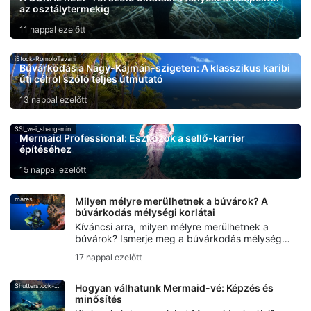
az osztálytermekig
11 nappal ezelőtt
iStock-RomoloTavani
Búvárkodás a Nagy-Kajmán-szigeten: A klasszikus karibi
úti célról szóló teljes útmutató
13 nappal ezelőtt
SSI_wei_shang-min
Mermaid Professional: Eszközök a sellő-karrier
építéséhez
15 nappal ezelőtt
mares
Milyen mélyre merülhetnek a búvárok? A
búvárkodás mélységi korlátai
Kíváncsi arra, milyen mélyre merülhetnek a
búvárok? Ismerje meg a búvárkodás mélységi
határait, a szabadidős búvárkodás mélységét,
17 nappal ezelőtt
a kezdők számára megengedett mélységi
határokat, valamint azt, hogy mikor kezdődik a
technikai búvárkodás.
Shutterstock-Andrea_Izzotti
Hogyan válhatunk Mermaid-vé: Képzés és
minősítés