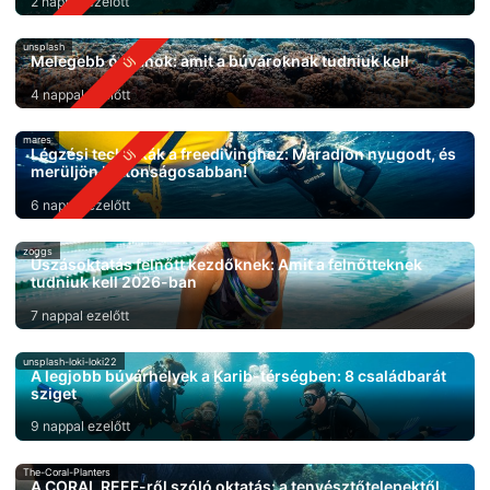
2 nappal ezelőtt
unsplash
Melegebb óceánok: amit a búvároknak tudniuk kell
4 nappal ezelőtt
mares
Légzési technikák a freedivinghez: Maradjon nyugodt, és
merüljön biztonságosabban!
6 nappal ezelőtt
zoggs
Úszásoktatás felnőtt kezdőknek: Amit a felnőtteknek
tudniuk kell 2026-ban
7 nappal ezelőtt
unsplash-loki-loki22
A legjobb búvárhelyek a Karib-térségben: 8 családbarát
sziget
9 nappal ezelőtt
The-Coral-Planters
A CORAL REEF-ről szóló oktatás: a tenyésztőtelepektől