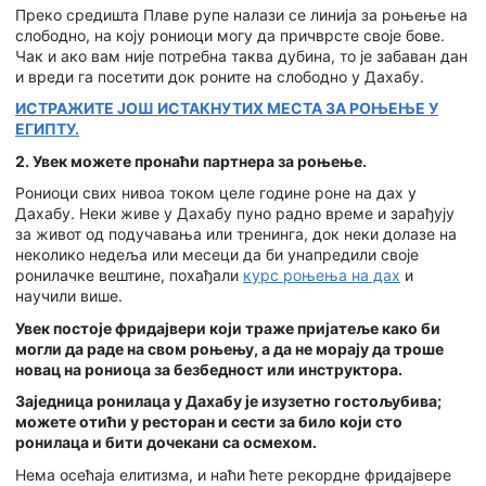
Преко средишта Плаве рупе налази се линија за роњење на
слободно, на коју рониоци могу да причврсте своје бове.
Чак и ако вам није потребна таква дубина, то је забаван дан
и вреди га посетити док роните на слободно у Дахабу.
ИСТРАЖИТЕ ЈОШ ИСТАКНУТИХ МЕСТА ЗА РОЊЕЊЕ У
ЕГИПТУ.
2. Увек можете пронаћи партнера за роњење.
Рониоци свих нивоа током целе године роне на дах у
Дахабу. Неки живе у Дахабу пуно радно време и зарађују
за живот од подучавања или тренинга, док неки долазе на
неколико недеља или месеци да би унапредили своје
ронилачке вештине, похађали
курс роњења на дах
и
научили више.
Увек постоје фридајвери који траже пријатеље како би
могли да раде на свом роњењу, а да не морају да троше
новац на рониоца за безбедност или инструктора.
Заједница ронилаца у Дахабу је изузетно гостољубива;
можете отићи у ресторан и сести за било који сто
ронилаца и бити дочекани са осмехом.
Нема осећаја елитизма, и наћи ћете рекордне фридајвере