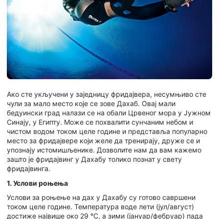
Ако сте укључени у заједницу фридајвера, несумњиво сте
чули за мало место које се зове Дахаб. Овај мали
бедуински град налази се на обали Црвеног мора у Јужном
Синају, у Египту. Може се похвалити сунчаним небом и
чистом водом током целе године и представља популарно
место за фридајвере који желе да тренирају, друже се и
упознају истомишљенике. Дозволите нам да вам кажемо
зашто је фридајвинг у Дахабу толико познат у свету
фридајвинга.
1. Услови роњења
Услови за роњење на дах у Дахабу су готово савршени
током целе године. Температура воде лети (јул/август)
достиже највише око 29 °C, а зими (јануар/фебруар) пада