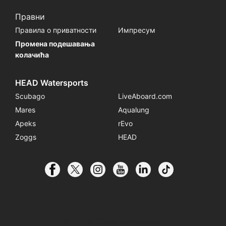
Правни
Правила о приватности
Импресум
Промена подешавања
колачића
HEAD Watersports
Scubago
LiveAboard.com
Mares
Aqualung
Apeks
rEvo
Zoggs
HEAD
© 2026 SSI International