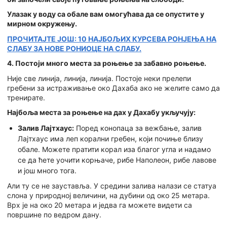
Улазак у воду са обале вам омогућава да се опустите у
мирном окружењу.
ПРОЧИТАЈТЕ ЈОШ: 10 НАЈБОЉИХ КУРСЕВА РОНЈЕЊА НА
СЛАБУ ЗА НОВЕ РОНИОЦЕ НА СЛАБУ.
4. Постоји много места за роњење за забавно роњење.
Није све линија, линија, линија. Постоје неки прелепи
гребени за истраживање око Дахаба ако не желите само да
тренирате.
Најбоља места за роњење на дах у Дахабу укључују:
Залив Лајтхаус:
Поред конопаца за вежбање, залив
Лајтхаус има леп корални гребен, који почиње близу
обале. Можете пратити корал иза благог угла и надамо
се да ћете уочити корњаче, рибе Наполеон, рибе лавове
и још много тога.
Али ту се не зауставља. У средини залива налази се статуа
слона у природној величини, на дубини од око 25 метара.
Врх је на око 20 метара и једва га можете видети са
површине по ведром дану.