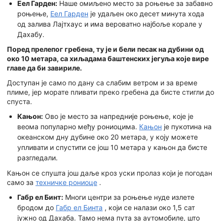
Еел Гарден:
Наше омиљено место за роњење за забавно
роњење,
Еел Гарден
је удаљен око десет минута хода
од залива Лајтхаус и има вероватно најбоље корале у
Дахабу.
Поред прелепог гребена, ту је и бели песак на дубини од
око 10 метара, са хиљадама баштенских јегуља које вире
главе да би завириле.
Доступан је само по дану са слабим ветром и за време
плиме, јер морате пливати преко гребена да бисте стигли до
спуста.
Кањон:
Ово је место за напредније роњење, које је
веома популарно међу рониоцима.
Кањон
је пукотина на
океанском дну дубине око 20 метара, у коју можете
упливати и спустити се још 10 метара у кањон да бисте
разгледали.
Кањон се спушта још даље кроз уски пролаз који је погодан
само за
техничке рониоце
.
Габр ел Бинт:
Многи центри за роњење нуде излете
бродом до
Габр ел Бинта
, који се налази око 1,5 сат
јужно од Дахаба. Тамо нема пута за аутомобиле, што