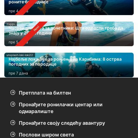
роните безбедније
пре 4 дана
zoggs
Часови пливања за почетнике: Шта одрасли треба да
знају у 2026. години
пре 5 дана
unsplash-loki-loki22
Најбоље локације за роњење на Карибима: 8 острва
погодних за породице
пре 7 дана
Претплата на билтен
Пронађите ронилачки центар или
одмаралиште
Пронађите своју следећу авантуру
Послови широм света