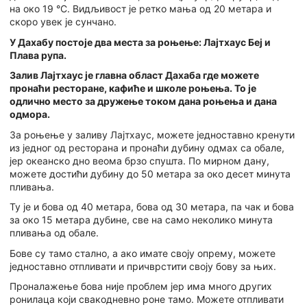
на око 19 °C. Видљивост је ретко мања од 20 метара и
скоро увек је сунчано.
У Дахабу постоје два места за роњење: Лајтхаус Беј и
Плава рупа.
Залив Лајтхаус је главна област Дахаба где можете
пронаћи ресторане, кафиће и школе роњења. То је
одлично место за дружење током дана роњења и дана
одмора.
За роњење у заливу Лајтхаус, можете једноставно кренути
из једног од ресторана и пронаћи дубину одмах са обале,
јер океанско дно веома брзо спушта. По мирном дану,
можете достићи дубину до 50 метара за око десет минута
пливања.
Ту је и бова од 40 метара, бова од 30 метара, па чак и бова
за око 15 метара дубине, све на само неколико минута
пливања од обале.
Бове су тамо стално, а ако имате своју опрему, можете
једноставно отпливати и причврстити своју бову за њих.
Проналажење бова није проблем јер има много других
ронилаца који свакодневно роне тамо. Можете отпливати