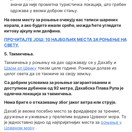
значи да није прометна туристичка локација, што гребен
одржава у веома добром стању.
На овом месту за роњење очекују вас теписи шарених
корала, а ако будете имали среће, можда ћете угледати
китову ајкулу или делфина.
ПРОЧИТАЈТЕ ЈОШ: 10 НАЈБОЉИХ МЕСТА ЗА РОЊЕЊЕ НА
СВЕТУ.
5. Такмичења.
Такмичења у роњењу на дах одржавају се у Дахабу и
Шарм ел Шеику
током целе године. Рониоци долазе из
целог света да се такмиче за своју земљу.
Са добрим условима за роњење загарантованим и
доступном дубином од 92 метра, Дахабска Плава Рупа је
одлична локација за такмичења.
Нема бриге о отказивању због јаког ветра или струје.
Дахаб је веома посебно место за фридајвере за тренинг,
дружење и уживање у прелепим водама Црвеног мора. То
је једноставно једно од најпријатнијих места за
роњење у
Црвеном мору
.