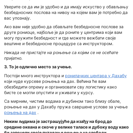
Уверите се да им је удобно и да имају искуство у обављању
безбедносних послова на нивоу на којем вам је потребно да
вас упознају.
Ако вам није удобно да обављате безбедносне послове за
друге рониоце, најбоље је да роните у центрима који вам
могу пружити безбедност и где можете вежбати своје
вештине и безбедносне процедуре са инструктором.
Никада не пристајте на роњење са којим се не осећате
пријатно.
3. То је одлично место за учење.
Постоји много инструктора и
ронилачких центара у Дахабу
који нуде курсеве роњења на дах. Већина ће вам
обезбедити опрему и организовати сву логистику како
бисте се могли опустити и уживати у курсу.
Са мирним, чистим водама и дубином тако близу обале,
роњење на дах у Дахабу пружа савршене услове за учење
роњења на дах
.
Неким људима је застрашујуће да изађу на брод до
средине океана и скоче у велике таласе и дубоку воду како
би започели своје путовање роњења на слободи.