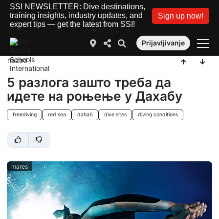
SSI NEWSLETTER: Dive destinations,
training insights, industry updates, and
Sign up now!
expert tips — get the latest from SSI!
Prijavljivanje
nazad
5 разлога зашто треба да
идете на роњење у Дахабу
freediving
red sea
dahab
dive sites
diving conditions
mares