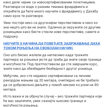
како деле чајник са новосертификованим почетницима.
Разговори се воде о разним темама фридајвинга и
открићете да ћете много научити о фридајвингу у Дахабу
само кроз те разговоре.
Увек постоји неко са другачијом перспективом и неко ко
зна нешто што ви не знате. Одлично је окружити се другим
рониоцима како бисте стекли нове перспективе, савете и
подршку.
НАУЧИТЕ 5 НАЧИНА ДА ПОВЕЋАТЕ ЗАДРЖАВАЊЕ ДАХА
ТОКОМ РОЊЕЊА НА СВОБОДАН НАЧИН.
Оно што бисмо желели да нагласимо када тражите
партнера за роњење јесте да треба да знате своје границе
и могућности. Под претпоставком да сте завршили курс,
знате како да обезбедите безбедност другог рониоца.
Међутим, ако сте недавно сертификовани са личним
рекордом мањим од 20 метара, очигледно не би требало
да се добровољно јављате у помоћ некоме ко рони на 90
метара.
Исто важи и за обрнути случај – ако тражите партнера који
ће вас заштитити, увек сазнајте њихове границе и
могућности роњења.