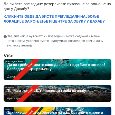
Да ли ћете ове године резервисати путовање за роњење на
дах у Дахабу?
КЛИКНИТЕ ОВДЕ ДА БИСТЕ ПРЕГЛЕДАЛИ НАЈБОЉЕ
ЛОКАЦИЈЕ ЗА РОЊЕЊЕ И ЦЕНТРЕ ЗА ОБУКУ У ДАХАБУ.
Овај чланак је аутоматски преведен и може садржати мање
нетачности; уколико имате недоумица, погледајте оригиналну
енглеску верзију.
Više
predragvuckovic
Да ли треба да знате како да пливате да бисте ронили?
Безбедност при роњењу
Данас
unsplash
Топлији океани: Шта рониоци треба да знају
пре 2 дана
mares
Технике дисања за роњење на дах: Останите мирни и