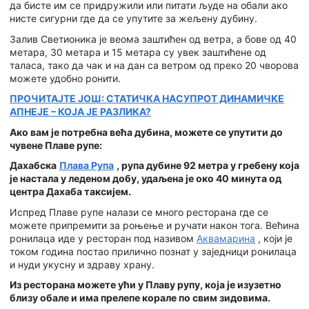
да бисте им се придружили или питати људе на обали ако
нисте сигурни где да се упутите за жељену дубину.
Залив Светионика је веома заштићен од ветра, а бове од 40
метара, 30 метара и 15 метара су увек заштићене од
таласа, тако да чак и на дан са ветром од преко 20 чворова
можете удобно ронити.
ПРОЧИТАЈТЕ ЈОШ: СТАТИЧКА НАСУПРОТ ДИНАМИЧКЕ
АПНЕЈЕ – КОЈА ЈЕ РАЗЛИКА?
Ако вам је потребна већа дубина, можете се упутити до
чувене Плаве рупе:
Дахабска
Плава Рупа
, рупа дубине 92 метра у гребену која
је настала у леденом добу, удаљена је око 40 минута од
центра Дахаба таксијем.
Испред Плаве рупе налази се много ресторана где се
можете припремити за роњење и ручати након тога. Већина
ронилаца иде у ресторан под називом
Аквамарина
, који је
током година постао прилично познат у заједници ронилаца
и нуди укусну и здраву храну.
Из ресторана можете ући у Плаву рупу, која је изузетно
близу обале и има прелепе корале по свим зидовима.