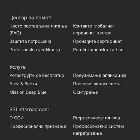
Центар за помоћ
Често постављана питања
Контакти глобалног
(FАQ)
сервисног центра
Заштита потрошача
Пронађите сертификат
Profesionalna verifikacija
Poruči zamensku karticu
Услуге
Региструјте се бесплатно
Преузимање апликације
Блог & Вести
Послови широм света
Mission Deep Blue
Осигурање
SSI Internacioanl
О ССИ
Prepoznavanje ronioca
Професионално признање
Професионални систем
награђивања