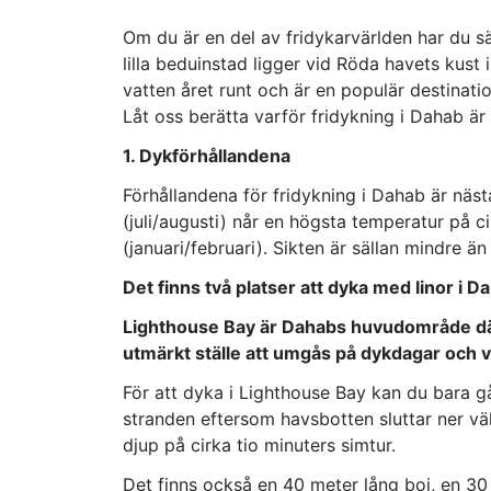
Om du är en del av fridykarvärlden har du s
lilla beduinstad ligger vid Röda havets kust
vatten året runt och är en populär destinatio
Låt oss berätta varför fridykning i Dahab är 
1. Dykförhållandena
Förhållandena för fridykning i Dahab är nä
(juli/augusti) når en högsta temperatur på ci
(januari/februari). Sikten är sällan mindre än
Det finns två platser att dyka med linor i 
Lighthouse Bay är Dahabs huvudområde där 
utmärkt ställe att umgås på dykdagar och v
För att dyka i Lighthouse Bay kan du bara gå
stranden eftersom havsbotten sluttar ner vä
djup på cirka tio minuters simtur.
Det finns också en 40 meter lång boj, en 30