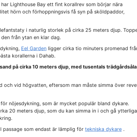
har Lighthouse Bay ett fint korallrev som börjar nära
t litet hörn och förhoppningsvis få syn på sköldpaddor,
elefantstaty i naturlig storlek på cirka 25 meters djup. Topp
 den från ytan en klar dag.
g dykning,
Eel Garden
ligger cirka tio minuters promenad frå
ästa korallerna i Dahab.
t sand på cirka 10 meters djup, med tusentals trädgårdsåla
ind och vid högvatten, eftersom man måste simma över reve
 för nöjesdykning, som är mycket populär bland dykare.
irka 20 meters djup, som du kan simma in i och gå ytterliga
kring.
l passage som endast är lämplig för
tekniska dykare
.