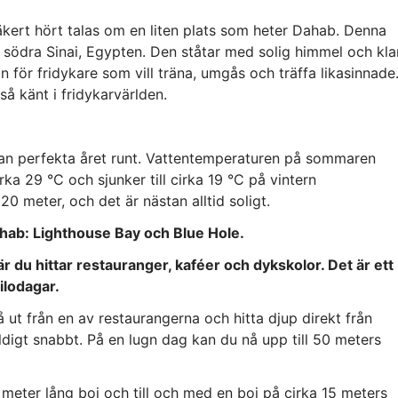
äkert hört talas om en liten plats som heter Dahab. Denna
 i södra Sinai, Egypten. Den ståtar med solig himmel och kla
n för fridykare som vill träna, umgås och träffa likasinnade
så känt i fridykarvärlden.
stan perfekta året runt. Vattentemperaturen på sommaren
rka 29 °C och sjunker till cirka 19 °C på vintern
 20 meter, och det är nästan alltid soligt.
Dahab: Lighthouse Bay och Blue Hole.
du hittar restauranger, kaféer och dykskolor. Det är ett
ilodagar.
 ut från en av restaurangerna och hitta djup direkt från
ldigt snabbt. På en lugn dag kan du nå upp till 50 meters
 meter lång boj och till och med en boj på cirka 15 meters