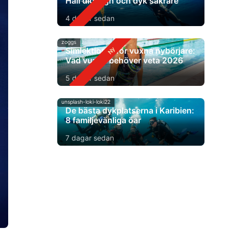
Håll dig lugn och dyk säkrare
4 dagar sedan
zoggs
Simlektioner för vuxna nybörjare:
Vad vuxna behöver veta 2026
5 dagar sedan
unsplash-loki-loki22
De bästa dykplatserna i Karibien:
8 familjevänliga öar
7 dagar sedan