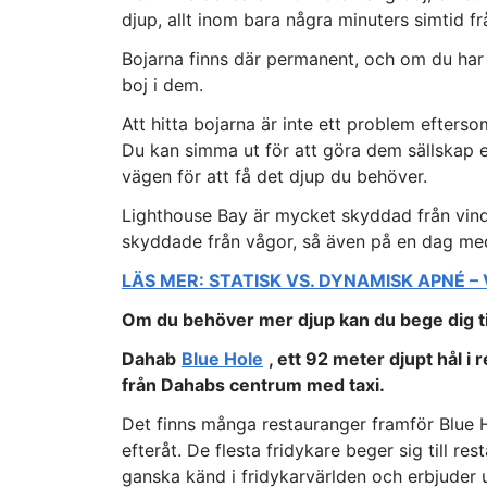
djup, allt inom bara några minuters simtid fr
Bojarna finns där permanent, och om du har 
boj i dem.
Att hitta bojarna är inte ett problem efters
Du kan simma ut för att göra dem sällskap e
vägen för att få det djup du behöver.
Lighthouse Bay är mycket skyddad från vinde
skyddade från vågor, så även på en dag me
LÄS MER: STATISK VS. DYNAMISK APNÉ –
Om du behöver mer djup kan du bege dig ti
Dahab
Blue Hole
, ett 92 meter djupt hål i
från Dahabs centrum med taxi.
Det finns många restauranger framför Blue H
efteråt. De flesta fridykare beger sig till re
ganska känd i fridykarvärlden och erbjuder