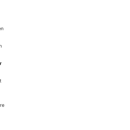
en
n
r
t
re