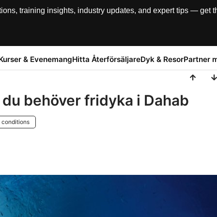
, training insights, industry updates, and expert tips — get th
Kurser & Evenemang
Hitta Återförsäljare
Dyk & Resor
Partner 
r du behöver fridyka i Dahab
 conditions