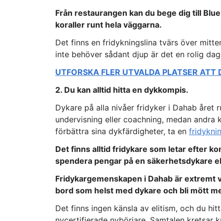
Från restaurangen kan du bege dig till Blu
koraller runt hela väggarna.
Det finns en fridykningslina tvärs över mitt
inte behöver sådant djup är det en rolig dag
UTFORSKA FLER UTVALDA PLATSER ATT D
2. Du kan alltid hitta en dykkompis.
Dykare på alla nivåer fridyker i Dahab året r
undervisning eller coachning, medan andra 
förbättra sina dykfärdigheter, ta en
fridykni
Det finns alltid fridykare som letar efter k
spendera pengar på en säkerhetsdykare ell
Fridykargemenskapen i Dahab är extremt väl
bord som helst med dykare och bli mött me
Det finns ingen känsla av elitism, och du hi
nycertifierade nybörjare. Samtalen kretsar 