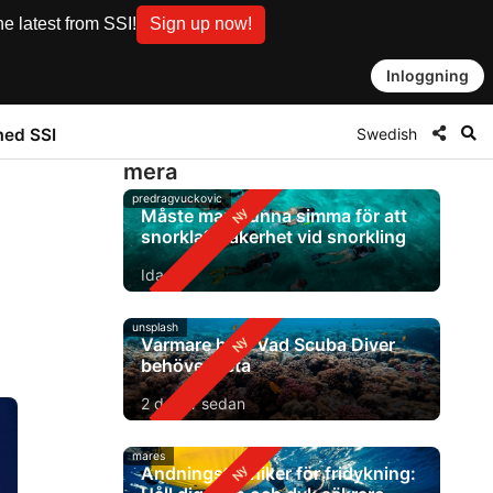
e latest from SSI!
Sign up now!
Inloggning
Swedish
med SSI
mera
predragvuckovic
Måste man kunna simma för att
snorkla? Säkerhet vid snorkling
Idag
unsplash
Varmare hav: Vad Scuba Diver
behöver veta
2 dagar sedan
mares
Andningstekniker för fridykning: