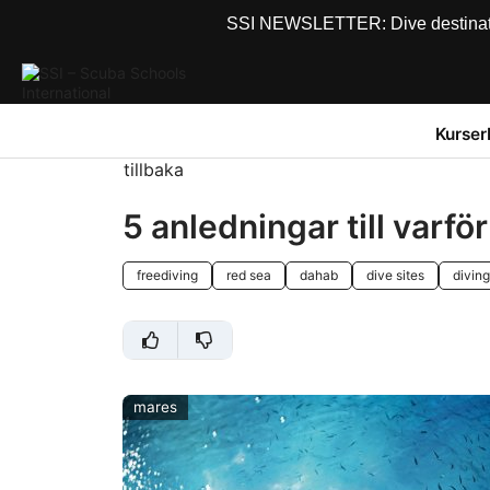
SSI NEWSLETTER: Dive destinations
Kurser
tillbaka
5 anledningar till varfö
freediving
red sea
dahab
dive sites
diving
mares