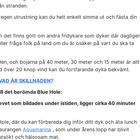
ån stranden.
egen utrustning kan du helt enkelt simma ut och fästa din
om det finns gott om andra fridykare som dyker där dagligen
ller fråga folk på land om du är osäker på vart du ska ta
n, och bojarna på 40 meter, 30 meter och 15 meter är allt
d över 20 knop vind kan du fortfarande dyka bekvämt.
 VAD ÄR SKILLNADEN?
ll det berömda Blue Hole:
 revet som bildades under istiden, ligger cirka 40 minuter
ole, där du kan förbereda dig inför ditt dyk och äta lunch
staurangen
Aquamarina
, som under årens lopp har blivit
 utsökt och hälsosam mat.