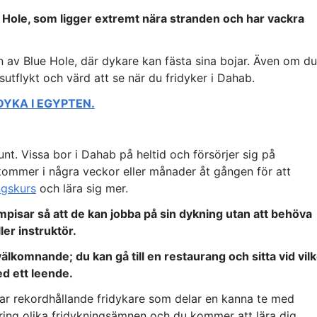
e Hole, som ligger extremt nära stranden och har vackra
en av Blue Hole, där dykare kan fästa sina bojar. Även om du
sutflykt och värd att se när du fridyker i Dahab.
YKA I EGYPTEN.
unt. Vissa bor i Dahab på heltid och försörjer sig på
kommer i några veckor eller månader åt gången för att
ngskurs
och lära sig mer.
ompisar så att de kan jobba på sin dykning utan att behöva
er instruktör.
komnande; du kan gå till en restaurang och sitta vid vilk
d ett leende.
ttar rekordhållande fridykare som delar en kanna te med
kring olika fridykningsämnen och du kommer att lära dig