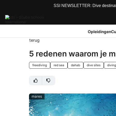
SSI NEWSLETTER: Dive destinations
Opleidingen
Cu
terug
5 redenen waarom je m
freediving
red sea
dahab
dive sites
diving
mares