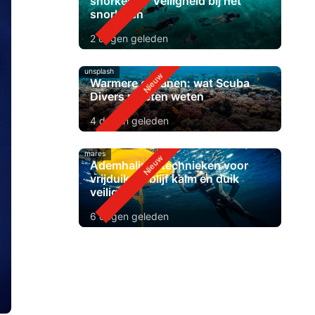
snorkelen? Veiligheid bij het
snorkelen
2 dagen geleden
unsplash
Warmere oceanen: wat Scuba
Divers moeten weten
4 dagen geleden
mares
Ademhalingstechnieken voor
vrijduiken: blijf kalm en duik
veiliger
6 dagen geleden