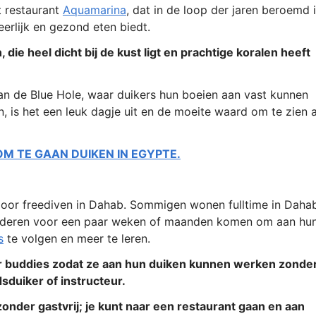
t restaurant
Aquamarina
, dat in de loop der jaren beroemd 
rlijk en gezond eten biedt.
 die heel dicht bij de kust ligt en prachtige koralen heeft
van de Blue Hole, waar duikers hun boeien aan vast kunnen
n, is het een leuk dagje uit en de moeite waard om te zien a
 TE GAAN DUIKEN IN EGYPTE.
 door freediven in Dahab. Sommigen wonen fulltime in Daha
 anderen voor een paar weken of maanden komen om aan hu
s
te volgen en meer te leren.
 naar buddies zodat ze aan hun duiken kunnen werken zonde
sduiker of instructeur.
nder gastvrij; je kunt naar een restaurant gaan en aan