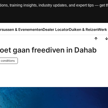
, training insights, industry updates, and expert tips — get th
rsussen & Evenementen
Dealer Locator
Duiken & Reizen
Werk 
oet gaan freediven in Dahab
 conditions