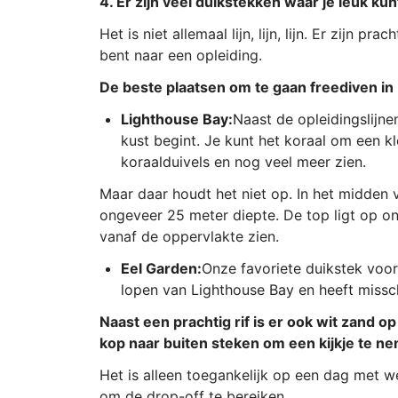
4. Er zijn veel duikstekken waar je leuk kun
Het is niet allemaal lijn, lijn, lijn. Er zijn p
bent naar een opleiding.
De beste plaatsen om te gaan freediven in
Lighthouse Bay:
Naast de opleidingslijne
kust begint. Je kunt het koraal om een k
koraalduivels en nog veel meer zien.
Maar daar houdt het niet op. In het midden 
ongeveer 25 meter diepte. De top ligt op on
vanaf de oppervlakte zien.
Eel Garden:
Onze favoriete duikstek voor
lopen van Lighthouse Bay en heeft missc
Naast een prachtig rif is er ook wit zand 
kop naar buiten steken om een kijkje te n
Het is alleen toegankelijk op een dag met w
om de drop-off te bereiken.