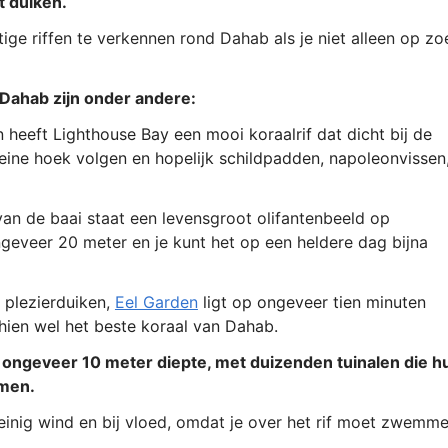
t duiken.
rachtige riffen te verkennen rond Dahab als je niet alleen op zo
 Dahab zijn onder andere:
n heeft Lighthouse Bay een mooi koraalrif dat dicht bij de
leine hoek volgen en hopelijk schildpadden, napoleonvissen
van de baai staat een levensgroot olifantenbeeld op
geveer 20 meter en je kunt het op een heldere dag bijna
 plezierduiken,
Eel Garden
ligt op ongeveer tien minuten
hien wel het beste koraal van Dahab.
op ongeveer 10 meter diepte, met duizenden tuinalen die h
emen.
einig wind en bij vloed, omdat je over het rif moet zwemm