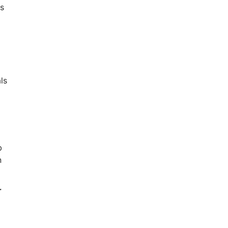
is
ls
b
n
r