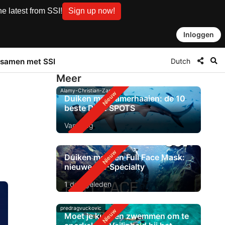
e latest from SSI!
Sign up now!
Inloggen
Dutch
samen met SSI
Meer
Alamy-Christian-Zappel
Duiken met hamerhaaien: de 10
beste DIVE SPOTS
Vandaag
Duiken met een Full Face Mask:
nieuwe SSI-Specialty
1 dag geleden
predragvuckovic
Moet je kunnen zwemmen om te