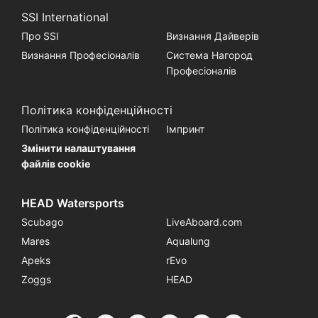
SSI International
Про SSI
Визнання Дайверів
Визнання Професіоналів
Система Нагород
Професіоналів
Політика конфіденційності
Політика конфіденційності
Імпринт
Змінити налаштування
файлів cookie
HEAD Watersports
Scubago
LiveAboard.com
Mares
Aqualung
Apeks
rEvo
Zoggs
HEAD