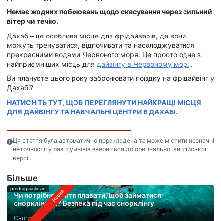
Немає жодних побоювань щодо скасування через сильний
вітер чи течію.
Дахаб – це особливе місце для фрідайверів, де вони
можуть тренуватися, відпочивати та насолоджуватися
прекрасними водами Червоного моря. Це просто одне з
найприємніших місць для
дайвінгу в Червоному морі
.
Ви плануєте цього року забронювати поїздку на фрідайвінг у
Дахабі?
НАТИСНІТЬ ТУТ, ЩОБ ПЕРЕГЛЯНУТИ НАЙКРАЩІ МІСЦЯ
ДЛЯ ДАЙВІНГУ ТА НАВЧАЛЬНІ ЦЕНТРИ В ДАХАБІ.
Ця стаття була автоматично перекладена та може містити незначні
неточності; у разі сумнівів зверніться до оригінальної англійської
версії.
Бiльше
predragvuckovic
Чи потрібно вміти плавати, щоб займатися
снорклінгом? Безпека під час снорклінгу
Сьогодні