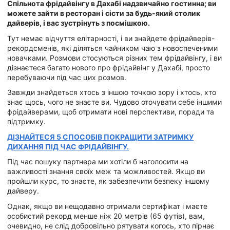
Спільнота фрідайвінгу в Дахабі надзвичайно гостинна; ви
можете зайти в ресторан і сісти за будь-який столик
дайверів, і вас зустрінуть з посмішкою.
Тут немає відчуття елітарності, і ви знайдете фрідайверів-
рекордсменів, які діляться чайником чаю з новоспеченими
новачками. Розмови стосуються різних тем фрідайвінгу, і ви
дізнаєтеся багато нового про фрідайвінг у Дахабі, просто
перебуваючи під час цих розмов.
Завжди знайдеться хтось з іншою точкою зору і хтось, хто
знає щось, чого не знаєте ви. Чудово оточувати себе іншими
фрідайверами, щоб отримати нові перспективи, поради та
підтримку.
ДІЗНАЙТЕСЯ 5 СПОСОБІВ ПОКРАЩИТИ ЗАТРИМКУ
ДИХАННЯ ПІД ЧАС ФРІДАЙВІНГУ.
Під час пошуку партнера ми хотіли б наголосити на
важливості знання своїх меж та можливостей. Якщо ви
пройшли курс, то знаєте, як забезпечити безпеку іншому
дайверу.
Однак, якщо ви нещодавно отримали сертифікат і маєте
особистий рекорд менше ніж 20 метрів (65 футів), вам,
очевидно, не слід добровільно рятувати когось, хто пірнає