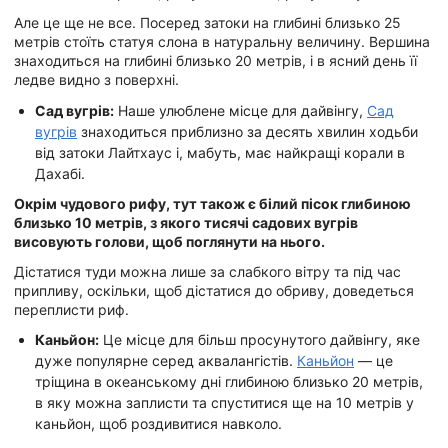
Але це ще не все. Посеред затоки на глибині близько 25
метрів стоїть статуя слона в натуральну величину. Вершина
знаходиться на глибині близько 20 метрів, і в ясний день її
ледве видно з поверхні.
Сад вугрів:
Наше улюблене місце для дайвінгу,
Сад
вугрів
знаходиться приблизно за десять хвилин ходьби
від затоки Лайтхаус і, мабуть, має найкращі корали в
Дахабі.
Окрім чудового рифу, тут також є білий пісок глибиною
близько 10 метрів, з якого тисячі садових вугрів
висовують голови, щоб поглянути на нього.
Дістатися туди можна лише за слабкого вітру та під час
припливу, оскільки, щоб дістатися до обриву, доведеться
переплисти риф.
Каньйон:
Це місце для більш просунутого дайвінгу, яке
дуже популярне серед аквалангістів.
Каньйон
— це
тріщина в океанському дні глибиною близько 20 метрів,
в яку можна заплисти та спуститися ще на 10 метрів у
каньйон, щоб роздивитися навколо.