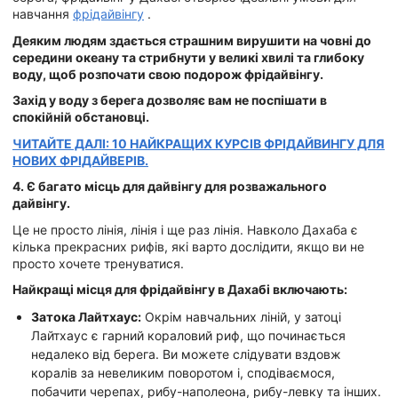
навчання
фрідайвінгу
.
Деяким людям здається страшним вирушити на човні до
середини океану та стрибнути у великі хвилі та глибоку
воду, щоб розпочати свою подорож фрідайвінгу.
Захід у воду з берега дозволяє вам не поспішати в
спокійній обстановці.
ЧИТАЙТЕ ДАЛІ: 10 НАЙКРАЩИХ КУРСІВ ФРІДАЙВИНГУ ДЛЯ
НОВИХ ФРІДАЙВЕРІВ.
4. Є багато місць для дайвінгу для розважального
дайвінгу.
Це не просто лінія, лінія і ще раз лінія. Навколо Дахаба є
кілька прекрасних рифів, які варто дослідити, якщо ви не
просто хочете тренуватися.
Найкращі місця для фрідайвінгу в Дахабі включають:
Затока Лайтхаус:
Окрім навчальних ліній, у затоці
Лайтхаус є гарний кораловий риф, що починається
недалеко від берега. Ви можете слідувати вздовж
коралів за невеликим поворотом і, сподіваємося,
побачити черепах, рибу-наполеона, рибу-левку та інших.