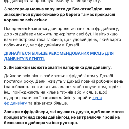
фрідайверів та пропонує смачну та здорову їжу.
З ресторану можна вирушити до Блакитної діри, яка
знаходиться дуже близько до берега та має прекрасні
корали по всіх стінах.
Посередині Блакитної діри пролягає лінія для фрідайвінгу,
до якої дайвери можуть прикріпити свої буї. Навіть якщо
вам не потрібна така глибина, це чудовий день, який варто
побачити під час фрідайвінгу в Дахабі.
ДІЗНАЙТЕСЯ БІЛЬШЕ РЕКОМЕНДОВАНИХ МІСЦЬ ДЛЯ
ДАЙВІНГУ В ЄГИПТІ.
2. Ви завжди можете знайти напарника для дайвінгу.
Дайвери всіх рівнів займаються фрідайвінгом у Дахабі
протягом року. Деякі живуть у Дахабі повний робочий день
і заробляють на життя викладанням або коучингом, тоді як
інші приїжджають на кілька тижнів або місяців, щоб
відпрацювати свої навички дайвінгу, пройти
курс
фрідайвінгу
та дізнатися більше.
Завжди є фрідайвери, які шукають друзів, щоб вони могли
працювати над своїм дайвінгом, не витрачаючи гроші на
безпечного дайвера чи інструктора.