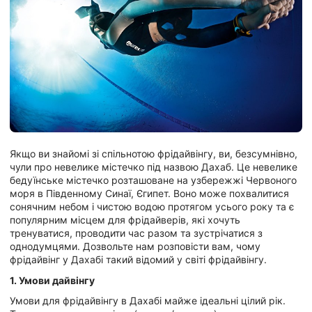
Якщо ви знайомі зі спільнотою фрідайвінгу, ви, безсумнівно,
чули про невелике містечко під назвою Дахаб. Це невелике
бедуїнське містечко розташоване на узбережжі Червоного
моря в Південному Синаї, Єгипет. Воно може похвалитися
сонячним небом і чистою водою протягом усього року та є
популярним місцем для фрідайверів, які хочуть
тренуватися, проводити час разом та зустрічатися з
однодумцями. Дозвольте нам розповісти вам, чому
фрідайвінг у Дахабі такий відомий у світі фрідайвінгу.
1. Умови дайвінгу
Умови для фрідайвінгу в Дахабі майже ідеальні цілий рік.