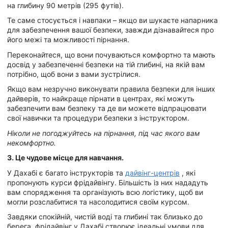
на глибину 90 метрів (295 футів).
Те саме стосується і навпаки – якщо ви шукаєте напарника
для забезпечення вашої безпеки, завжди дізнавайтеся про
його межі та можливості пірнання.
Переконайтеся, що вони почуваються комфортно та мають
досвід у забезпеченні безпеки на тій глибині, на якій вам
потрібно, щоб вони з вами зустрілися.
Якщо вам незручно виконувати правила безпеки для інших
дайверів, то найкраще пірнати в центрах, які можуть
забезпечити вам безпеку та де ви можете відпрацювати
свої навички та процедури безпеки з інструктором.
Ніколи не погоджуйтесь на пірнання, під час якого вам
некомфортно.
3. Це чудове місце для навчання.
У Дахабі є багато інструкторів та
дайвінг-центрів
, які
пропонують курси фрідайвінгу. Більшість із них нададуть
вам спорядження та організують всю логістику, щоб ви
могли розслабитися та насолодитися своїм курсом.
Завдяки спокійній, чистій воді та глибині так близько до
берега, фрідайвінг у Дахабі створює ідеальні умови для