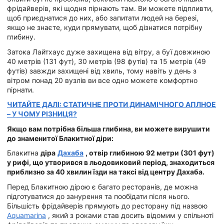
фрідайверів, які щодня пірнають там. Ви можете підпливти,
щоб приєднатися до них, або запитати людей на березі,
якщо не знаєте, куди прямувати, щоб дізнатися потрібну
глибину.
Затока Лайтхаус дуже захищена від вітру, а буї довжиною
40 метрів (131 фут), 30 метрів (98 футів) та 15 метрів (49
футів) завжди захищені від хвиль, тому навіть у день з
вітром понад 20 вузлів ви все одно можете комфортно
пірнати.
ЧИТАЙТЕ ДАЛІ: СТАТИЧНЕ ПРОТИ ДИНАМІЧНОГО АПЛНОЕ
– У ЧОМУ РІЗНИЦЯ?
Якщо вам потрібна більша глибина, ви можете вирушити
до знаменитої Блакитної діри:
Блакитна
діра
Дахаба
, отвір глибиною 92 метри (301 фут)
у рифі, що утворився в льодовиковий період, знаходиться
приблизно за 40 хвилин їзди на таксі від центру Дахаба.
Перед Блакитною дірою є багато ресторанів, де можна
підготуватися до занурення та пообідати після нього.
Більшість фрідайверів прямують до ресторану під назвою
Aquamarina
, який з роками став досить відомим у спільноті