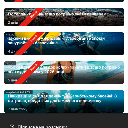
unsplash
Потепління океанів: що потрібно знати дайверам
2 днів тому
mares
Техніки дихання у фрідайвінгу: зберігайте спокій і
занурюйтеся безпечніше
4 днів тому
zoggs
Уроки плавання для дорослих-початківців: що потрібно
знати дорослим у 2026 році
5 днів тому
unsplash-loki-loki22
Найкращі місця для дайвінгу в Карибському басейні: 8
островів, придатних для сімейного відпочинку
7 днів тому
Підписка на розсилку