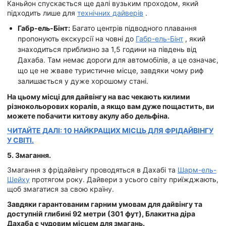
Каньйон спускається ще далі вузьким проходом, який
підходить лише для
технічних дайверів
.
Габр-ель-Бінт:
Багато центрів підводного плавання
пропонують екскурсії на човні до
Габр-ель-Бінт
, який
знаходиться приблизно за 1,5 години на південь від
Дахаба. Там немає дороги для автомобілів, а це означає,
що це не жваве туристичне місце, завдяки чому риф
залишається у дуже хорошому стані.
На цьому місці для дайвінгу на вас чекають килими
різнокольорових коралів, а якщо вам дуже пощастить, ви
можете побачити китову акулу або дельфіна.
ЧИТАЙТЕ ДАЛІ: 10 НАЙКРАЩИХ МІСЦЬ ДЛЯ ФРІДАЙВІНГУ
У СВІТІ.
5. Змагання.
Змагання з фрідайвінгу проводяться в Дахабі та
Шарм-ель-
Шейху
протягом року. Дайвери з усього світу приїжджають,
щоб змагатися за свою країну.
Завдяки гарантованим гарним умовам для дайвінгу та
доступній глибині 92 метри (301 фут), Блакитна діра
Дахаба є чудовим місцем для змагань.