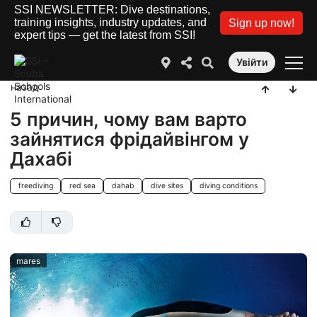
SSI NEWSLETTER: Dive destinations,
training insights, industry updates, and
Sign up now!
expert tips — get the latest from SSI!
Увійти
назад
5 причин, чому вам варто
зайнятися фрідайвінгом у
Дахабі
freediving
red sea
dahab
dive sites
diving conditions
mares