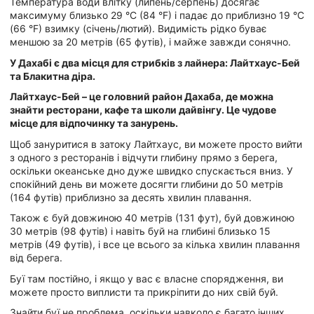
Температура води влітку (липень/серпень) досягає
максимуму близько 29 °C (84 °F) і падає до приблизно 19 °C
(66 °F) взимку (січень/лютий). Видимість рідко буває
меншою за 20 метрів (65 футів), і майже завжди сонячно.
У Дахабі є два місця для стрибків з лайнера: Лайтхаус-Бей
та Блакитна діра.
Лайтхаус-Бей – це головний район Дахаба, де можна
знайти ресторани, кафе та школи дайвінгу. Це чудове
місце для відпочинку та занурень.
Щоб зануритися в затоку Лайтхаус, ви можете просто вийти
з одного з ресторанів і відчути глибину прямо з берега,
оскільки океанське дно дуже швидко спускається вниз. У
спокійний день ви можете досягти глибини до 50 метрів
(164 футів) приблизно за десять хвилин плавання.
Також є буй довжиною 40 метрів (131 фут), буй довжиною
30 метрів (98 футів) і навіть буй на глибині близько 15
метрів (49 футів), і все це всього за кілька хвилин плавання
від берега.
Буї там постійно, і якщо у вас є власне спорядження, ви
можете просто виплисти та прикріпити до них свій буй.
Знайти буї не проблема, оскільки навколо є багато інших