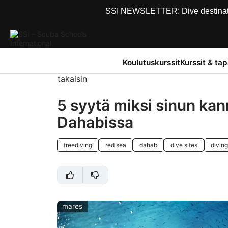
SSI NEWSLETTER: Dive destinations
Koulutuskurssit
Kurssit & ta
takaisin
5 syytä miksi sinun kan
Dahabissa
freediving
red sea
dahab
dive sites
diving
mares