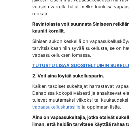
vuosien varrella tullut melko kuuluisa vapaasu
ruokaa.
Ravintolasta voit suunnata Siniseen reikään,
kauniit korallit.
Sinisen aukon keskellä on vapaasukellusköysi
tarvitsisikaan niin syvää sukellusta, se on 
vapaasukelluksen lomassa.
TUTUSTU LISÄÄ SUOSITELTUIHIN SUKELL
2. Voit aina löytää sukellusparin.
Kaiken tasoiset sukeltajat harrastavat vapa
Dahabissa kokopäiväisesti ja ansaitsevat ela
tulevat muutamaksi viikoksi tai kuukaudeksi 
vapaasukelluskurssille
ja oppimaan lisää.
Aina on vapaasukeltajia, jotka etsivät sukell
ilman, että heidän tarvitsee käyttää rahaa t