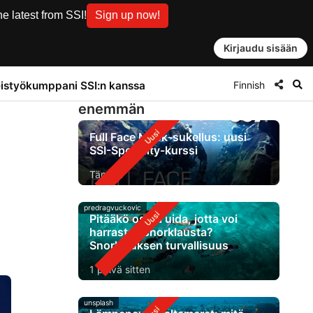
e latest from SSI!
Sign up now!
Kirjaudu sisään
Finnish
istyökumppani SSI:n kanssa
enemmän
Full Face Mask-sukellus: uusi
SSI-Specialty-kurssi
Tänään
predragvuckovic
Pitääkö osata uida, jotta voi
harrastaa snorklausta?
Snorklauksen turvallisuus
1 päivä sitten
unsplash