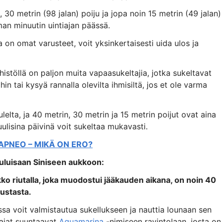
 30 metrin (98 jalan) poiju ja jopa noin 15 metrin (49 jalan)
man minuutin uintiajan päässä.
la on omat varusteet, voit yksinkertaisesti uida ulos ja
histöllä on paljon muita vapaasukeltajia, jotka sukeltavat
eihin tai kysyä rannalla olevilta ihmisiltä, jos et ole varma
lelta, ja 40 metrin, 30 metrin ja 15 metrin poijut ovat aina
uulisina päivinä voit sukeltaa mukavasti.
 APNEO – MIKÄ ON ERO?
uuluisaan Siniseen aukkoon:
kko riutalla, joka muodostui jääkauden aikana, on noin 40
ustasta.
ssa voit valmistautua sukellukseen ja nauttia lounaan sen
ajat suuntaavat
Aquamarina
-nimiseen ravintolaan, josta on