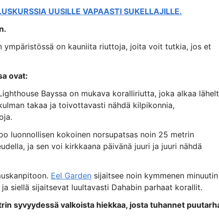
LUSKURSSIA UUSILLE VAPAASTI SUKELLAJILLE.
n.
n ympäristössä on kauniita riuttoja, joita voit tutkia, jos et
a ovat:
 Lighthouse Bayssa on mukava koralliriutta, joka alkaa lähel
 kulman takaa ja toivottavasti nähdä kilpikonnia,
oja.
soo luonnollisen kokoinen norsupatsas noin 25 metrin
ella, ja sen voi kirkkaana päivänä juuri ja juuri nähdä
uskanpitoon.
Eel Garden
sijaitsee noin kymmenen minuutin
siellä sijaitsevat luultavasti Dahabin parhaat korallit.
trin syvyydessä valkoista hiekkaa, josta tuhannet puutarh