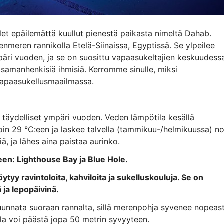
et epäilemättä kuullut pienestä paikasta nimeltä Dahab.
enmeren rannikolla Etelä-Siinaissa, Egyptissä. Se ylpeilee
 ympäri vuoden, ja se on suosittu vapaasukeltajien keskuudess
ta samanhenkisiä ihmisiä. Kerromme sinulle, miksi
vapaasukellusmaailmassa.
täydelliset ympäri vuoden. Veden lämpötila kesällä
in 29 °C:een ja laskee talvella (tammikuu-/helmikuussa) no
ä, ja lähes aina paistaa aurinko.
en: Lighthouse Bay ja Blue Hole.
tyy ravintoloita, kahviloita ja sukelluskouluja. Se on
 ja lepopäivinä.
unnata suoraan rannalta, sillä merenpohja syvenee nopeast
la voi päästä jopa 50 metrin syvyyteen.