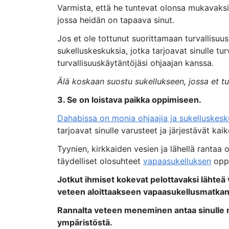
Varmista, että he tuntevat olonsa mukavaksi
jossa heidän on tapaava sinut.
Jos et ole tottunut suorittamaan turvallisuust
sukelluskeskuksia, jotka tarjoavat sinulle turva
turvallisuuskäytäntöjäsi ohjaajan kanssa.
Älä koskaan suostu sukellukseen, jossa et t
3. Se on loistava paikka oppimiseen.
Dahabissa on monia ohjaajia ja sukelluskesk
tarjoavat sinulle varusteet ja järjestävät kaik
Tyynien, kirkkaiden vesien ja lähellä ranta
täydelliset olosuhteet
vapaasukelluksen
oppi
Jotkut ihmiset kokevat pelottavaksi lähteä 
veteen aloittaakseen vapaasukellusmatkan
Rannalta veteen meneminen antaa sinulle m
ympäristöstä.