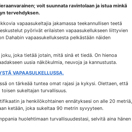
ieraanvarainen; voit suunnata ravintolaan ja istua minkä
myn tervehdyksen.
 rikkovia vapaasukeltajia jakamassa teekannullisen teetä
eskustelut pyörivät erilaisten vapaasukellukseen liittyvien
jon Dahabin vapaasukelluksesta pelkästään näiden
 joku, joka tietää jotain, mitä sinä et tiedä. On hienoa
saadakseen uusia näkökulmia, neuvoja ja kannustusta.
TYSTÄ VAPAASULKELLUSSA.
sä on tärkeää tuntea omat rajasi ja kykysi. Olettaen, että
 toisen sukeltajan turvallisuus.
rtifikaatin ja henkilökohtainen ennätyksesi on alle 20 metriä,
maan ketään, joka sukeltaa 90 metrin syvyyteen.
mppania huolehtimaan turvallisuudestasi, selvitä aina hänen