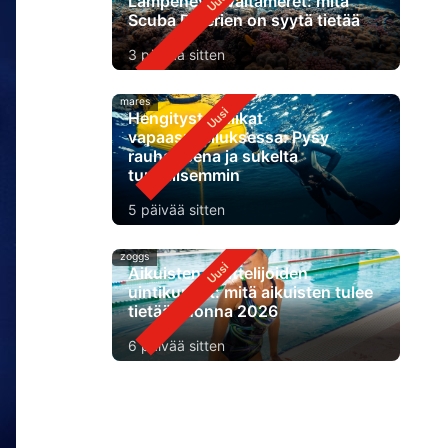
Lämpenevät valtameret: mitä
Scuba Diverien on syytä tietää
3 päivää sitten
mares
Hengitystekniikat
vapaasukelluksessa: Pysy
rauhallisena ja sukelta
turvallisemmin
5 päivää sitten
zoggs
Aikuisten aloittelijoiden
uintikurssit: mitä aikuisten tulee
tietää vuonna 2026
6 päivää sitten