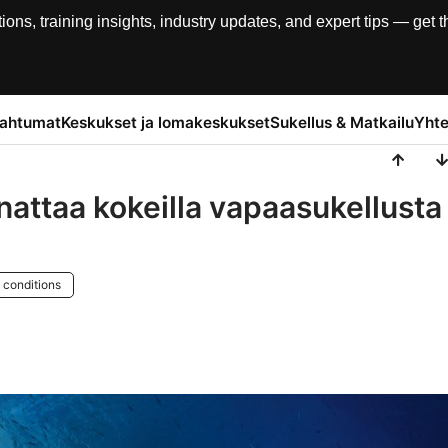
, training insights, industry updates, and expert tips — get th
pahtumat
Keskukset ja lomakeskukset
Sukellus & Matkailu
Yhte
nattaa kokeilla vapaasukellusta
 conditions