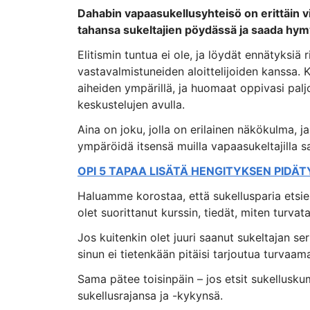
Dahabin vapaasukellusyhteisö on erittäin v
tahansa sukeltajien pöydässä ja saada hy
Elitismin tuntua ei ole, ja löydät ennätyksiä
vastavalmistuneiden aloittelijoiden kanssa. K
aiheiden ympärillä, ja huomaat oppivasi pal
keskustelujen avulla.
Aina on joku, jolla on erilainen näkökulma, ja
ympäröidä itsensä muilla vapaasukeltajilla 
OPI 5 TAPAA LISÄTÄ HENGITYKSEN PIDÄ
Haluamme korostaa, että sukellusparia etsies
olet suorittanut kurssin, tiedät, miten turvata
Jos kuitenkin olet juuri saanut sukeltajan se
sinun ei tietenkään pitäisi tarjoutua turvaa
Sama pätee toisinpäin – jos etsit sukellusku
sukellusrajansa ja -kykynsä.