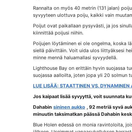
Rannalta on myös 40 metrin (131 jalan) poiju,
syvyyteen ulottuva poiju, kaikki vain muuta
Poijut ovat paikallaan pysyvästi, ja jos sinul
kiinnittää poijusi niihin.
Poijujen löytäminen ei ole ongelma, koska lä
siellä päivittäin. Voit uida ulos liittyäksesi h
minne mennä haluamallasi syvyydellä.
Lighthouse Bay on erittäin hyvin suojassa tuu
suojassa aalloilta, joten jopa yli 20 solmun t
LUE LISÄÄ: STAATTINEN VS. DYNAMINEN
Jos kaipaat lisää syvyyttä, voit suunnata k
Dahabin
sininen aukko
, 92 metriä syvä au
minuutin taksimatkan päässä Dahabin kesk
Blue Holen edessä on monia ravintoloita, joi
jälkeen. Useimmat vapaasukelluksen harrast