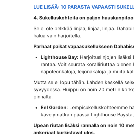
LUE LISÄÄ: 10 PARASTA VAPAASTI SUKEL
4. Sukelluskohteita on paljon hauskanpitoo
Se ei ole pelkkää linjaa, linjaa, linjaa. Dahabi
halua vain harjoitella.
Parhaat paikat vapaasukellukseen Dahabiss
Lighthouse Bay:
Harjoituslinjojen lisäksi
rantaa. Voit seurata koralliriuttaa pienen
napoleonkaloja, leijonakaloja ja muita kal
Mutta se ei lopu tähän. Lahden keskellä sei
syvyydessä. Huippu on noin 20 metrin korkeud
pinnalta.
Eel Garden:
Lempisukelluskohteemme ha
kävelymatkan päässä Lighthouse Baysta, ja 
Upean riutan lisäksi rannalla on noin 10 me
ankeriaat kurkistavat ulos.