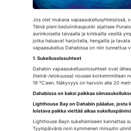
Jos olet mukana vapaasukellusyhteisössä, ol
Tämä pieni beduiinikaupunki sijaitsee Punais
aurinkoisella taivaalla ja kirkkailla vesillä
jotka haluavat harjoitella, hengailla ja tava
vapaasukellus Dahabissa on niin tunnettua 
1. Sukellusolosuhteet
Dahabin vapaasukellusolosuhteet ovat lähes 
(heinä-/elokuussa) nousee korkeimmillaan no
19 °C:een. Näkyvyys on harvoin alle 20 metri
Dahabissa on kaksi paikkaa siimasukellukse
Lighthouse Bay on Dahabin pääalue, josta löy
loistava paikka viettää aikaa sukelluspäivinä
Lighthouse Bayn sukeltamiseen kannattaa su
Tyynipäivänä noin kymmenen minuutin uinnil