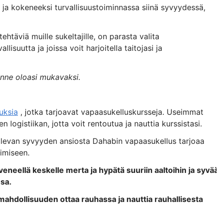
 ja kokeneeksi turvallisuustoiminnassa siinä syvyydessä,
ehtäviä muille sukeltajille, on parasta valita
llisuutta ja joissa voit harjoitella taitojasi ja
unne oloasi mukavaksi.
uksia
, jotka tarjoavat vapaasukelluskursseja. Useimmat
en logistiikan, jotta voit rentoutua ja nauttia kurssistasi.
a olevan syvyyden ansiosta Dahabin vapaasukellus tarjoaa
miseen.
veneellä keskelle merta ja hypätä suuriin aaltoihin ja syvä
sa.
ahdollisuuden ottaa rauhassa ja nauttia rauhallisesta