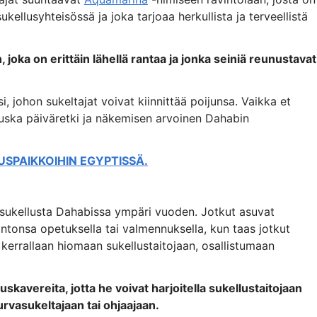
kellusyhteisössä ja joka tarjoaa herkullista ja terveellistä
 joka on erittäin lähellä rantaa ja jonka seiniä reunustavat
, johon sukeltajat voivat kiinnittää poijunsa. Vaikka et
hauska päiväretki ja näkemisen arvoinen Dahabin
USPAIKKOIHIN EGYPTISSÄ.
asukellusta Dahabissa ympäri vuoden. Jotkut asuvat
ntonsa opetuksella tai valmennuksella, kun taas jotkut
kerrallaan hiomaan sukellustaitojaan, osallistumaan
uskavereita, jotta he voivat harjoitella sukellustaitojaan
urvasukeltajaan tai ohjaajaan.