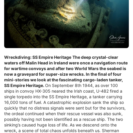
Wreckdiving: SS Empire Heritage
The deep crystal-clear
waters off Malin Head in Ireland were once a navigation route
for wartime convoys and after two World Wars the seabed is
now a graveyard for super-size wrecks. In the final of four
mini-stories we look at the fascinating cargo-laden tanker,
SS Empire Heritage.
On September 8th 1944, as over 100
ships in convoy HX-305 neared the Irish coast, U-482 fired a
single torpedo into the SS Empire Heritage, a tanker carrying
16,000 tons of fuel. A catastrophic explosion sank the ship so
quickly that no distress signals were sent but for the survivors,
the ordeal continued when their rescue vessel was also sunk,
possibly having not been identified as a rescue ship. The two
sinking’s caused huge loss of life. As we descend onto the
wreck, a scene of total chaos unfolds beneath us. Sherman