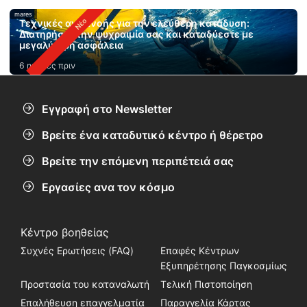
mares
Τεχνικές αναπνοής για την ελεύθερη κατάδυση:
Διατηρήστε την ψυχραιμία σας και καταδύεστε με
μεγαλύτερη ασφάλεια
6 ημέρες πριν
Εγγραφή στο Newsletter
Βρείτε ένα καταδυτικό κέντρο ή θέρετρο
Βρείτε την επόμενη περιπέτειά σας
Εργασίες ανα τον κόσμο
Κέντρο βοηθείας
Συχνές Ερωτήσεις (FAQ)
Επαφές Κέντρων
Εξυπηρέτησης Παγκοσμίως
Προστασία του καταναλωτή
Τελική Πιστοποίηση
Επαλήθευση επαγγελματία
Παραγγελία Κάρτας