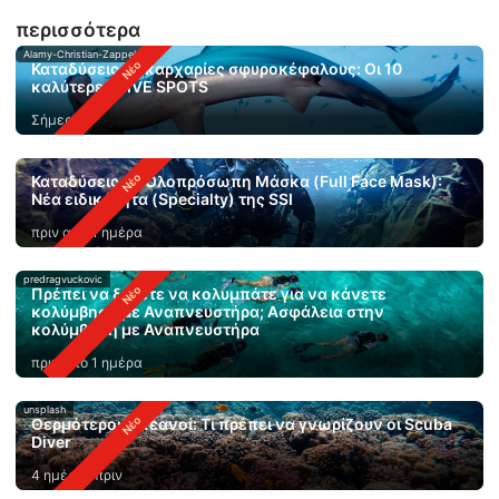
περισσότερα
Alamy-Christian-Zappel
Καταδύσεις με καρχαρίες σφυροκέφαλους: Οι 10
καλύτερες DIVE SPOTS
Σήμερα
Καταδύσεις με Ολοπρόσωπη Μάσκα (Full Face Mask):
Νέα ειδικότητα (Specialty) της SSI
πριν από 1 ημέρα
predragvuckovic
Πρέπει να ξέρετε να κολυμπάτε για να κάνετε
κολύμβηση με Αναπνευστήρα; Ασφάλεια στην
κολύμβηση με Αναπνευστήρα
πριν από 1 ημέρα
unsplash
Θερμότεροι ωκεανοί: Τι πρέπει να γνωρίζουν οι Scuba
Diver
4 ημέρες πριν