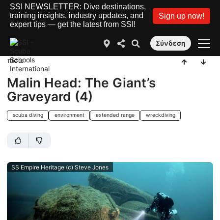
SSI NEWSLETTER: Dive destinations,
training insights, industry updates, and
Sign up now!
expert tips — get the latest from SSI!
Σύνδεση
πίσω
Malin Head: The Giant’s
Graveyard (4)
scuba diving
environment
extended range
wreckdiving
SS Empire Heritage (c) Steve Jones