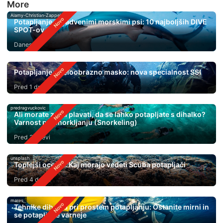
More
Alamy-Christian-Zappel
Potapljanje s kladvenimi morskimi psi: 10 najboljših DIVE
SPOT-ov
Danes
Potapljanje s celoobrazno masko: nova specialnost SSI
Pred 1 dnem
predragvuckovic
Ali morate znati plavati, da se lahko potapljate s dihalko?
Varnost pri Snorkljanju (Snorkeling)
Pred 2 dnevi
unsplash
Toplejši oceani: Kaj morajo vedeti Scuba potapljači
Pred 4 dnevi
mares
Tehnike dihanja pri prostem potapljanju: Ostanite mirni in
se potapljajte varneje