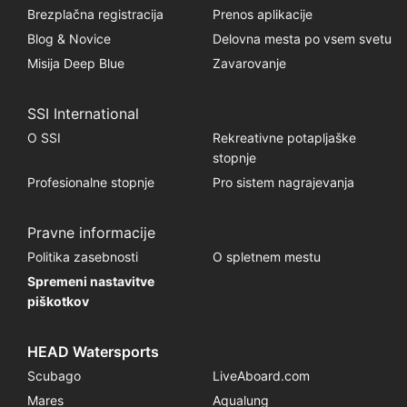
Brezplačna registracija
Prenos aplikacije
Blog & Novice
Delovna mesta po vsem svetu
Misija Deep Blue
Zavarovanje
SSI International
O SSI
Rekreativne potapljaške
stopnje
Profesionalne stopnje
Pro sistem nagrajevanja
Pravne informacije
Politika zasebnosti
O spletnem mestu
Spremeni nastavitve
piškotkov
HEAD Watersports
Scubago
LiveAboard.com
Mares
Aqualung