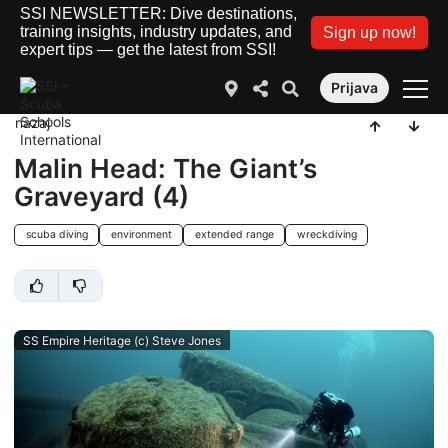
SSI NEWSLETTER: Dive destinations,
training insights, industry updates, and
Sign up now!
expert tips — get the latest from SSI!
Prijava
nazaj
Malin Head: The Giant’s
Graveyard (4)
scuba diving
environment
extended range
wreckdiving
SS Empire Heritage (c) Steve Jones