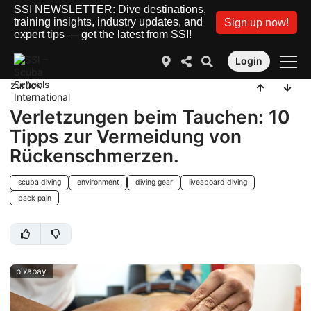
SSI NEWSLETTER: Dive destinations,
training insights, industry updates, and
Sign up now!
expert tips — get the latest from SSI!
Login
zurück
Verletzungen beim Tauchen: 10
Tipps zur Vermeidung von
Rückenschmerzen.
scuba diving
environment
diving gear
liveaboard diving
back pain
pixabay