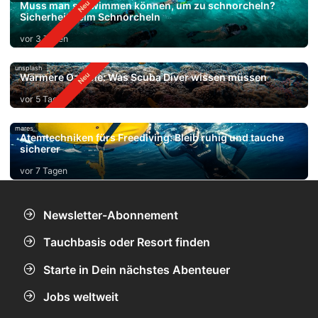
Muss man schwimmen können, um zu schnorcheln?
Sicherheit beim Schnorcheln
vor 3 Tagen
unsplash
Wärmere Ozeane: Was Scuba Diver wissen müssen
vor 5 Tagen
mares
Atemtechniken fürs Freediving: Bleib ruhig und tauche
sicherer
vor 7 Tagen
Newsletter-Abonnement
Tauchbasis oder Resort finden
Starte in Dein nächstes Abenteuer
Jobs weltweit