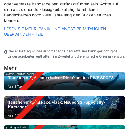
oder verletzte Bandscheiben zurückzuführen sein. Achte auf
eine ausreichende Flüssigkeitszufuhr, damit deine
Bandscheiben noch viele Jahre lang den Rücken stützen
können.
LESEN SIE MEHR: PANIK UND ANGST BEIM TAUCHEN
ÜBERWINDEN - TEIL I.
Dieser Beitrag wurde automatisch übersetzt und kann geringfügige
Ungenauigkeiten enthalten; im Zweifel gilt die englische Originalversion.
Mehr
Alamy-Christian-Zappel
Tauchen mit Hammerhaien: Die 10 besten DIVE SPOTS
Vor 1 Tag
Tauchen mit Full Face Mask: Neues SSI-Specialty-
Kursangebot
vor 2 Tagen
predragvuckovic