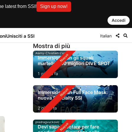
e latest from SSI!
Sign up now!
Accedi
Italian
oni
Unisciti a SSI
Mostra di più
Alamy-Christian-Zappel
Immersioni con gli squali
martello: i 10 migliori DIVE SPOT
1 giorno fa
Immersioni con Full Face Mask:
nuova Specialty SSI
2 giorni fa
predragvuckovic
Devi saper nuotare per fare