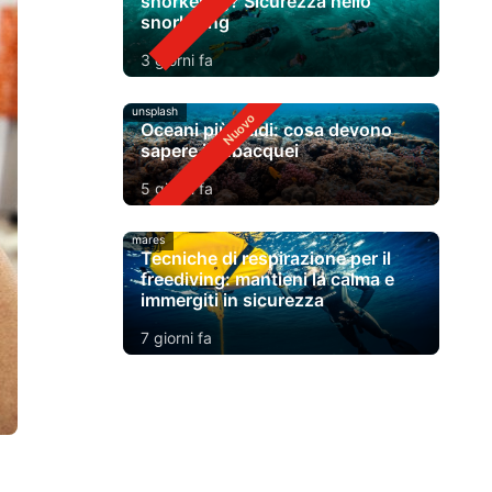
snorkeling? Sicurezza nello
snorkeling
3 giorni fa
unsplash
Oceani più caldi: cosa devono
sapere i subacquei
5 giorni fa
mares
Tecniche di respirazione per il
freediving: mantieni la calma e
immergiti in sicurezza
7 giorni fa