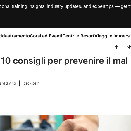
, training insights, industry updates, and expert tips — get th
addestramento
Corsi ed Eventi
Centri e Resort
Viaggi e Immersi
10 consigli per prevenire il mal
ard diving
back pain