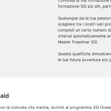
Continua la tua formazione d
formazione SSI più alti, part
Qualunque sia la tua passio
scegliere tra i nostri vari p
completi un certo numero di 
otterrai automaticamente an
Master Freediver SSI.
Queste qualifiche dimostran
le tue future avventure e/o p
aid
con la colorata vita marina, iscriviti al programma SSI Oce