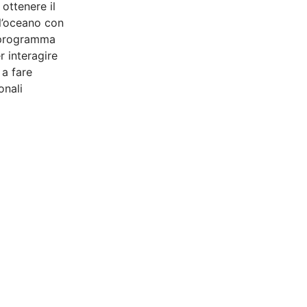
ottenere il
 l’oceano con
al programma
r interagire
 a fare
onali