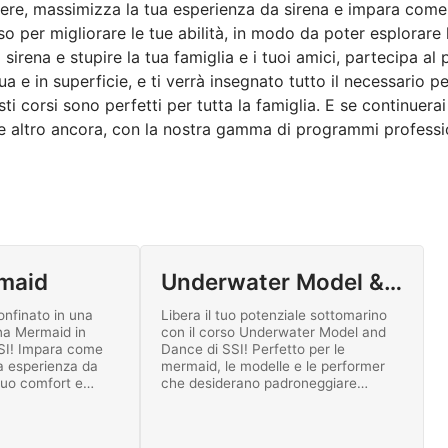
ibere, massimizza la tua esperienza da sirena e impara come 
so per migliorare le tue abilità, in modo da poter esplorare
 sirena e stupire la tua famiglia e i tuoi amici, partecipa 
 e in superficie, e ti verrà insegnato tutto il necessario pe
corsi sono perfetti per tutta la famiglia. E se continuerai
e altro ancora, con la nostra gamma di programmi professi
maid
Underwater Model & Dance
onfinato in una
Libera il tuo potenziale sottomarino
na Mermaid in
con il corso Underwater Model and
SSI! Impara come
Dance di SSI! Perfetto per le
a esperienza da
mermaid, le modelle e le performer
tuo comfort e
che desiderano padroneggiare
alla tua
movimenti fluidi, controllo del respiro
ti ora al
e coreografie aggraziate sotto le
ean Mermaid!
onde.