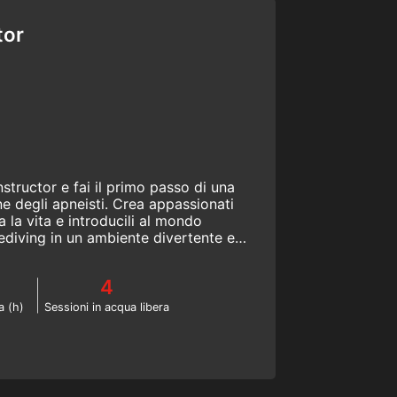
tor
structor e fai il primo passo di una
ne degli apneisti. Crea appassionati
a la vita e introducili al mondo
ediving in un ambiente divertente e
il sistema didattico SSI.
4
a (h)
Sessioni in acqua libera