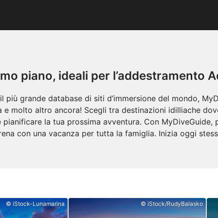
rimo piano, ideali per l’addestrament
più grande database di siti d’immersione del mondo, MyDiv
 e molto altro ancora! Scegli tra destinazioni idilliache do
ene e pianificare la tua prossima avventura. Con MyDiveGuide
irena con una vacanza per tutta la famiglia. Inizia oggi stess
© iStock-Lunamarina
© iStock/RudyBalasko