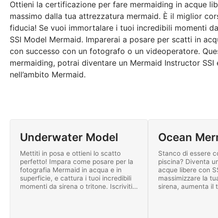
Ottieni la certificazione per fare mermaiding in acque l
massimo dalla tua attrezzatura mermaid. È il miglior cor
fiducia! Se vuoi immortalare i tuoi incredibili momenti da
SSI Model Mermaid. Imparerai a posare per scatti in acqua
con successo con un fotografo o un videoperatore. Questi 
mermaiding, potrai diventare un Mermaid Instructor SSI 
nell’ambito Mermaid.
Underwater Model
Ocean Mer
Mettiti in posa e ottieni lo scatto
Stanco di essere c
perfetto! Impara come posare per la
piscina? Diventa u
fotografia Mermaid in acqua e in
acque libere con 
superficie, e cattura i tuoi incredibili
massimizzare la tu
momenti da sirena o tritone. Iscriviti
sirena, aumenta il 
al programma SSI Model Mermaid.
ottieni il massimo d
attrezzatura. Iscrivi
programma SSI Oc