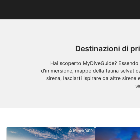
Destinazioni di p
Hai scoperto MyDiveGuide? Essendo il 
d’immersione, mappe della fauna selvatica
sirena, lasciarti ispirare da altre sir
s
© iStock/4FR