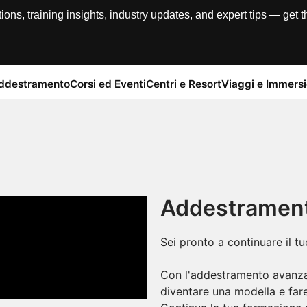
, training insights, industry updates, and expert tips — get th
addestramento
Corsi ed Eventi
Centri e Resort
Viaggi e Immersi
Addestrament
Sei pronto a continuare il 
Con l'addestramento avanzat
diventare una modella e far