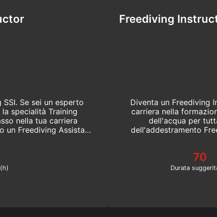
uctor
Freediving Instruc
 SSI. Se sei un esperto
Diventa un Freediving In
la specialità Training
carriera nella formazio
sso nella tua carriera
dell'acqua per tutt
o un Freediving Assistant
dell'addestramento Fre
sicuro, con 
70
(h)
Durata suggerit