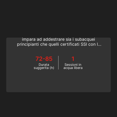
Instructor Evaluation
Diventa un istruttore Open Water
frequentando l'Instructor Training Course, e
impara ad addestrare sia i subacquei
principianti che quelli certificati SSI con la
più recente tecnologia di addestramento
digitale. Continua la tua formazione di
72-85
1
istruttore subacqueo; diventa un istruttore
SSI d'élite.
Durata
Sessioni in
suggerita (h)
acqua libera