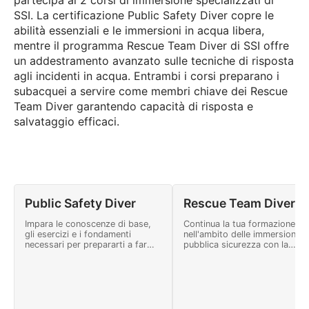
partecipa ai 2 corsi di immersione specializzati di
SSI. La certificazione Public Safety Diver copre le
abilità essenziali e le immersioni in acqua libera,
mentre il programma Rescue Team Diver di SSI offre
un addestramento avanzato sulle tecniche di risposta
agli incidenti in acqua. Entrambi i corsi preparano i
subacquei a servire come membri chiave dei Rescue
Team Diver garantendo capacità di risposta e
salvataggio efficaci.
Public Safety Diver
Rescue Team Diver
Impara le conoscenze di base,
Continua la tua formazione
gli esercizi e i fondamenti
nell'ambito delle immersioni di
necessari per prepararti a far
pubblica sicurezza con la
parte di una squadra subacquea
specialità Rescue Team Diver 
di pubblica sicurezza con la
SSI. I subacquei che sono già
specialità Public Safety Diver
affiliati a una squadra
SSI.
subacquea di pubblica sicure
potranno sviluppare
ulteriormente le loro conosce