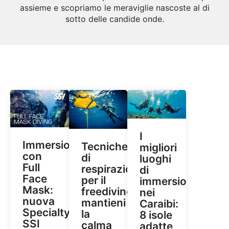
assieme e scopriamo le meraviglie nascoste al di
sotto delle candide onde.
I
Immersioni
Tecniche
migliori
con
di
luoghi
Full
respirazione
di
Face
per il
immersione
Mask:
freediving:
nei
nuova
mantieni
Caraibi:
Specialty
la
8 isole
SSI
calma
adatte