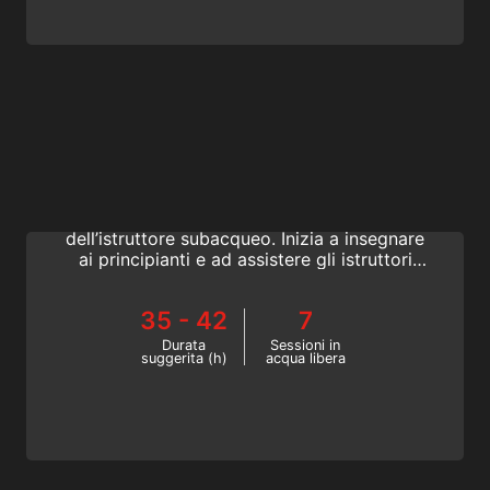
Assistant Instructor | Instructor Training Course
Il grado di Assistant Instructor è il passo
successivo al Divemaster, lungo il percorso
dell’istruttore subacqueo. Inizia a insegnare
ai principianti e ad assistere gli istruttori
con gli allievi SSI. Inizia oggi il tuo viaggio
che ti cambierà la vita!
35 - 42
7
Durata
Sessioni in
suggerita (h)
acqua libera