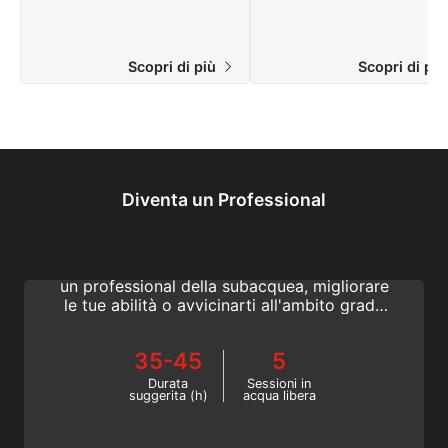
e abilità.
Scopri di più
Scopri di pi
Diventa un Professional
Dive Guide | Divemaster
Vuoi guidare subacquei certificati
sott'acqua, iniziare il percorso per diventare
un professional della subacquea, migliorare
le tue abilità o avvicinarti all'ambito grado
di Divemaster? Diventa una Dive Guide e
progredisci a Divemaster oggi stesso!
35-45
5
Durata
Sessioni in
suggerita (h)
acqua libera