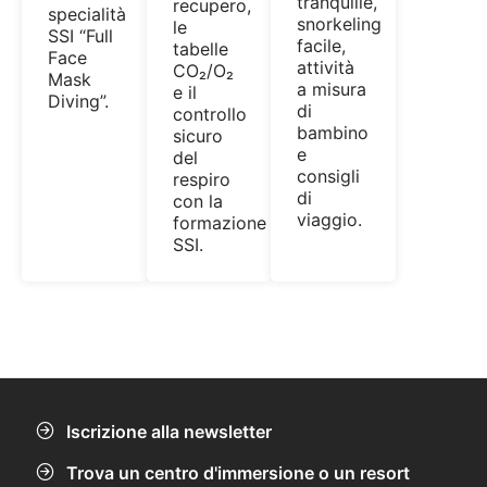
tranquille,
recupero,
specialità
snorkeling
le
SSI “Full
facile,
tabelle
Face
attività
CO₂/O₂
Mask
a misura
e il
Diving”.
di
controllo
bambino
sicuro
e
del
consigli
respiro
di
con la
viaggio.
formazione
SSI.
Iscrizione alla newsletter
Trova un centro d'immersione o un resort