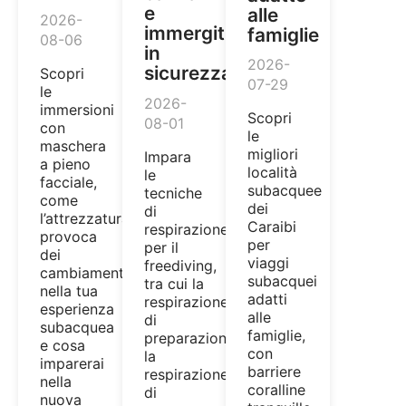
e
alle
2026-
immergiti
famiglie
08-06
in
2026-
sicurezza
Scopri
07-29
le
2026-
immersioni
Scopri
08-01
con
le
maschera
migliori
Impara
a pieno
località
le
facciale,
subacquee
tecniche
come
dei
di
l’attrezzatura
Caraibi
respirazione
provoca
per
per il
dei
viaggi
freediving,
cambiamenti
subacquei
tra cui la
nella tua
adatti
respirazione
esperienza
alle
di
subacquea
famiglie,
preparazione,
e cosa
con
la
imparerai
barriere
respirazione
nella
coralline
di
nuova