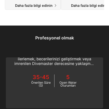
Daha fazla bilgi edinin
Daha fazla bilgi edini
Profesyonel olmak
Dive Guide | Divemaster
Su altında sertifikalı dalgıçlara liderlik
etmek, tüplü dalış uzmanı olma yolunda
ilerlemek, becerilerinizi geliştirmek veya
imrenilen Divemaster derecesine yaklaşmak
mı istiyorsunuz? Dive Guide olun ve
Divemaster’a bugün yükseltin!
35-45
5
Önerilen Süre
Open Water
(S)
Oturumları