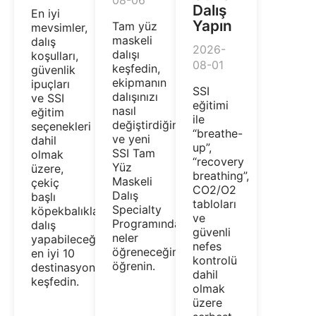
08-06
Dalış
En iyi
Yapın
Tam yüz
mevsimler,
maskeli
dalış
2026-
dalışı
koşulları,
08-01
keşfedin,
güvenlik
ekipmanın
ipuçları
SSI
dalışınızı
ve SSI
eğitimi
nasıl
eğitim
ile
değiştirdiğini
seçenekleri
“breathe-
ve yeni
dahil
up”,
SSI Tam
olmak
“recovery
Yüz
üzere,
breathing”,
Maskeli
çekiç
CO2/O2
Dalış
başlı
tabloları
Specialty
köpekbalıklarıyla
ve
Programında
dalış
güvenli
neler
yapabileceğiniz
nefes
öğreneceğinizi
en iyi 10
kontrolü
öğrenin.
destinasyonu
dahil
keşfedin.
olmak
üzere