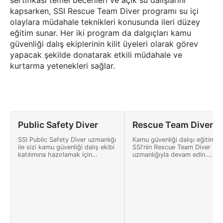
sertifikası temel becerileri ve açık su dalışlarını
kapsarken, SSI Rescue Team Diver programı su içi
olaylara müdahale teknikleri konusunda ileri düzey
eğitim sunar. Her iki program da dalgıçları kamu
güvenliği dalış ekiplerinin kilit üyeleri olarak görev
yapacak şekilde donatarak etkili müdahale ve
kurtarma yetenekleri sağlar.
Public Safety Diver
Rescue Team Diver
SSI Public Safety Diver uzmanlığı
Kamu güvenliği dalışı eğitimini
ile sizi kamu güvenliği dalış ekibi
SSI'nin Rescue Team Diver
katılımına hazırlamak için
uzmanlığıyla devam edin.
gereken temel bilgi, beceri ve
Halihazırda bir kamu güvenliği
esasları öğrenin.
dalış ekibine bağlı olan dalgıçl
bilgi ve becerilerini daha da
geliştireceklerdir.