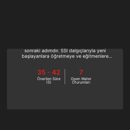
Assistant Instructor | Instructor Training Course
Asistan Eğitmen derecesi, scuba eğitmeni
yolunda Divemaster olduktan sonraki bir
sonraki adımdır. SSI dalgıçlarıyla yeni
başlayanlara öğretmeye ve eğitmenlere
yardımcı olmaya başlayın. Hayat değiştiren
yolculuğunuza bugün başlayın!
35 - 42
7
Önerilen Süre
Open Water
(S)
Oturumları