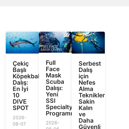
Full
Çekiç
Serbest
Face
Başlı
Dalış
Mask
Köpekbalıklarıyla
için
Scuba
Dalış:
Nefes
Dalışı:
En İyi
Alma
Yeni
10
Teknikleri:
SSI
DIVE
Sakin
Specialty
SPOT
Kalın
Programı
ve
2026-
Daha
2026-
08-07
Güvenli