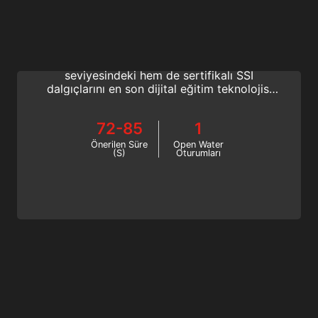
Instructor Evaluation
Eğitmen Yetiştirme Kursuna katılarak Open
Water Eğitmeni olun ve hem başlangıç
seviyesindeki hem de sertifikalı SSI
dalgıçlarını en son dijital eğitim teknolojisi
ile eğitmeyi öğrenin. Tüplü dalış eğitmeni
eğitiminize devam edin; elit bir SSI Eğitmeni
72-85
1
olun.
Önerilen Süre
Open Water
(S)
Oturumları