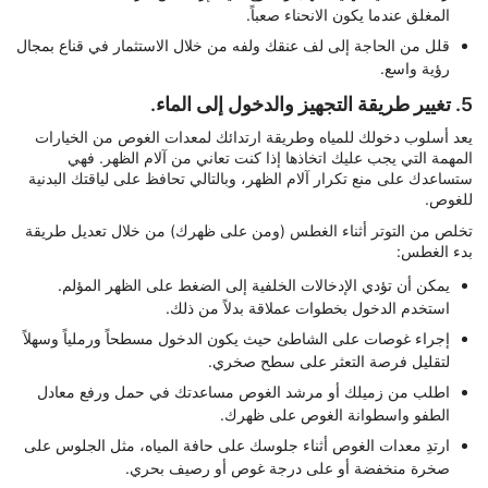
المغلق عندما يكون الانحناء صعباً.
قلل من الحاجة إلى لف عنقك ولفه من خلال الاستثمار في قناع بمجال
رؤية واسع.
5. تغيير طريقة التجهيز والدخول إلى الماء.
يعد أسلوب دخولك للمياه وطريقة ارتدائك لمعدات الغوص من الخيارات
المهمة التي يجب عليك اتخاذها إذا كنت تعاني من آلام الظهر. فهي
ستساعدك على منع تكرار آلام الظهر، وبالتالي تحافظ على لياقتك البدنية
للغوص.
تخلص من التوتر أثناء الغطس (ومن على ظهرك) من خلال تعديل طريقة
بدء الغطس:
يمكن أن تؤدي الإدخالات الخلفية إلى الضغط على الظهر المؤلم.
استخدم الدخول بخطوات عملاقة بدلاً من ذلك.
إجراء غوصات على الشاطئ حيث يكون الدخول مسطحاً ورملياً وسهلاً
لتقليل فرصة التعثر على سطح صخري.
اطلب من زميلك أو مرشد الغوص مساعدتك في حمل ورفع معادل
الطفو واسطوانة الغوص على ظهرك.
ارتدِ معدات الغوص أثناء جلوسك على حافة المياه، مثل الجلوس على
صخرة منخفضة أو على درجة غوص أو رصيف بحري.