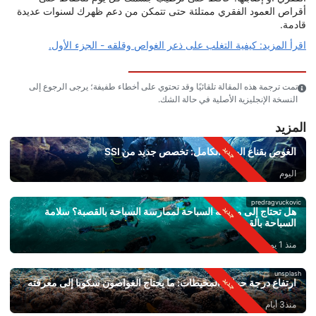
أقراص العمود الفقري ممتلئة حتى تتمكن من دعم ظهرك لسنوات عديدة
قادمة.
اقرأ المزيد: كيفية التغلب على ذعر الغواص وقلقه - الجزء الأول.
تمت ترجمة هذه المقالة تلقائيًا وقد تحتوي على أخطاء طفيفة؛ يرجى الرجوع إلى
النسخة الإنجليزية الأصلية في حالة الشك.
المزيد
الغوص بقناع الوجه الكامل: تخصص جديد من SSI
اليوم
predragvuckovic
هل تحتاج إلى معرفة السباحة لممارسة السباحة بالقصبة؟ سلامة
السباحة بالقصبة
منذ 1 يوم
unsplash
ارتفاع درجة حرارة المحيطات: ما يحتاج الغواصون سكوبا إلى معرفته
منذ3 أيام