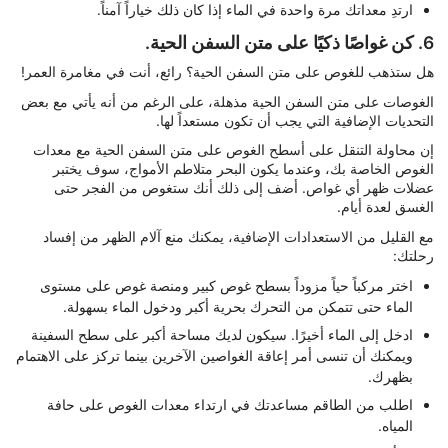
ارتدِ معداتك مرة واحدة في الماء إذا كان ذلك خياراً آمناً.
6. كن غواصًا ذكيًا على متن السفن الحية.
هل ستذهب للغوص على متن السفن الحية؟ رائع، أنت في مغامرة العمر!
الغوصات على متن السفن الحية مذهلة، على الرغم من أنه يأتي مع بعض
التحديات الإضافية التي يجب أن تكون مستعداً لها.
إن محاولة التنقل على أسطح الغوص على متن السفن الحية مع معدات
الغوص الخاصة بك، وعندما يكون البحر متلاطم الأمواج، سوف يختبر
عضلات ظهر أي غواص. أضف إلى ذلك أنك ستغوص من الفجر حتى
الغسق لعدة أيام.
مع القليل من الاستعدادات الإضافية، يمكنك منع آلام الظهر من إفساد
رحلتك:
اختر مركباً حياً مزوداً بسطح غوص كبير ومنصة غوص على مستوى
الماء حتى تتمكن من التحرك بحرية أكبر ودخول الماء بسهولة.
ادخل إلى الماء أخيرًا. سيكون لديك مساحة أكبر على سطح السفينة
ويمكنك أن تنسى أمر إعاقة الغواصين الآخرين بينما تركز على الاهتمام
بظهرك.
اطلب من الطاقم مساعدتك في ارتداء معدات الغوص على حافة
المياه.