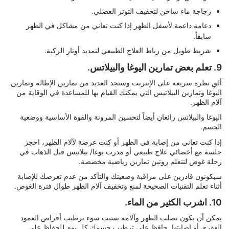
زجاجة ماء ساخن لتخفيف التوتر العضلي.
دعامة داعمة لأسفل الظهر إذا كنت تعاني من مشاكل في الظهر
سابقاً.
شريط طويل من رباط العلاج الطبيعي لتمديد أوتار الركبة.
9. تعلم بعض تمارين اليوغا والبيلاتس.
ألقِ نظرة سريعة على الإنترنت وستجد العديد من تمارين الإطالة وتمارين
اليوغا وتمارين البيلاتيس التي يمكنك القيام بها للمساعدة في الوقاية من
آلام الظهر.
اليوغا والبيلاتس رائعان أيضاً لتحسين المرونة والقوة الأساسية ووضعية
الجسم.
إذا كنت تعاني من إصابة في الظهر أو كنت عرضة لآلام الظهر، احجز
جلسة مع أخصائي علاج طبيعي أو مدرب يوغا/ بيلاتيس قبل الذهاب في
رحلة غوص لتتعلم روتين تمارين رياضية مخصصة.
سيكونون قادرين على مراقبة وضعيتك والتأكد من عدم تعرضك للإصابة
أثناء تعلم التقنيات الصحيحة لمنع وتخفيف آلام الظهر طوال فترة الغوص.
10. اشرب الكثير من الماء.
يمكن أن يكون تصلب الظهر وآلامه بسبب سوء ترطيب أقراص العمود
الفقري أو إصابتها. حافظ على ترطيب جسمك كل يوم للحفاظ على