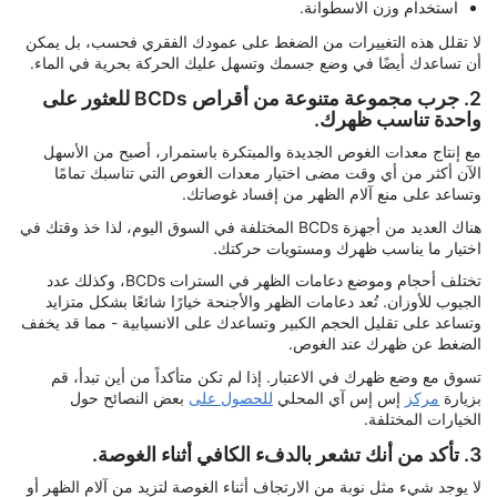
استخدام وزن الاسطوانة.
لا تقلل هذه التغييرات من الضغط على عمودك الفقري فحسب، بل يمكن
أن تساعدك أيضًا في وضع جسمك وتسهل عليك الحركة بحرية في الماء.
2. جرب مجموعة متنوعة من أقراص BCDs للعثور على
واحدة تناسب ظهرك.
مع إنتاج معدات الغوص الجديدة والمبتكرة باستمرار، أصبح من الأسهل
الآن أكثر من أي وقت مضى اختيار معدات الغوص التي تناسبك تمامًا
وتساعد على منع آلام الظهر من إفساد غوصاتك.
هناك العديد من أجهزة BCDs المختلفة في السوق اليوم، لذا خذ وقتك في
اختيار ما يناسب ظهرك ومستويات حركتك.
تختلف أحجام وموضع دعامات الظهر في السترات BCDs، وكذلك عدد
الجيوب للأوزان. تُعد دعامات الظهر والأجنحة خيارًا شائعًا بشكل متزايد
وتساعد على تقليل الحجم الكبير وتساعدك على الانسيابية - مما قد يخفف
الضغط عن ظهرك عند الغوص.
تسوق مع وضع ظهرك في الاعتبار. إذا لم تكن متأكداً من أين تبدأ، قم
بزيارة
مركز
إس إس آي المحلي
للحصول على
بعض النصائح حول
الخيارات المختلفة.
3. تأكد من أنك تشعر بالدفء الكافي أثناء الغوصة.
لا يوجد شيء مثل نوبة من الارتجاف أثناء الغوصة لتزيد من آلام الظهر أو