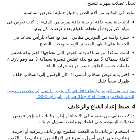
تجعل عضلات ظهرك تتشنج.
ساعد في الوقاية من آلام الظهر باختيار حماية التعرض المناسبة:
ارتدِ بدلة شبه جافة أو بدلة جافة لمزيد من الدفء إذا كنت تغوص في
مياه أكثر برودة أو تخطط للقيام بعدة غوصات كل يوم.
سترة واقية من النيوبرين مقاس 1 مم مع غطاء للرأس تساعد في
الحفاظ على الظهر المعرض للإصابة وتجنب التشنج.
لست متأكداً من سماكة بدلة الغوص التي تحتاجها؟ اختر بدلة غطس
كاملة بسماكة 5 مم مع بدلة غطس قصيرة بسماكة 3 مم وقم بارتداء
طبقات حسب الحاجة حسب درجة حرارة الماء.
اختر بدلة غوص بسحّاب أمامي إذا كان الوصول إلى السحّاب خلف
ظهرك صعباً عليك.
تمديد موسم الغوص والبقاء دافئًا في كل غوص. انضم إلى تخصص الغوص
بالبدلة الجافة (Dry Suit Diving) في إس إس آي (SSI).
4. ضبط إعداد القناع والزعانف.
إذا كنت تعاني من صعوبة في الانحناء أو إدارة رقبتك، قم بإجراء بعض
التعديلات البسيطة على قناعك وزعانفك لتسهيل حياتك:
استخدم الزعانف ذات الكعب المفتوح مع زعانف زنبركية أو أحزمة
زعانف بنجي. فهي أسهل وأسرع في الإزالة من الزعانف ذات الكعب