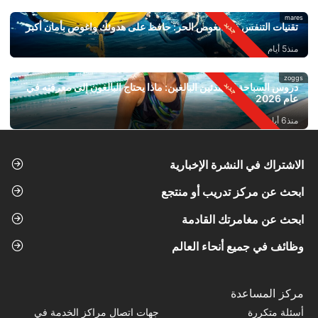
mares
تقنيات التنفس في الغوص الحر: حافظ على هدوئك واغوص بأمان أكبر
منذ5 أيام
zoggs
دروس السباحة للمبتدئين البالغين: ماذا يحتاج البالغون إلى معرفته في
عام 2026
منذ6 أيام
الاشتراك في النشرة الإخبارية
ابحث عن مركز تدريب أو منتجع
ابحث عن مغامرتك القادمة
وظائف في جميع أنحاء العالم
مركز المساعدة
أسئلة متكررة
جهات اتصال مراكز الخدمة في