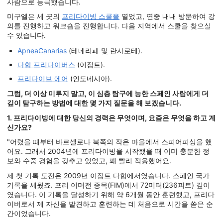
사람으로 등극했습니다.
미구엘은 세 곳의
프리다이빙 스쿨을
열었고, 연중 내내 방문하여 강
의를 진행하고 워크숍을 진행합니다. 다음 지역에서 스쿨을 찾으실
수 있습니다.
ApneaCanarias
(테네리페 및 란사로테).
다합 프리다이버스
(이집트).
프리다이브 에어
(인도네시아).
그럼, 더 이상 미루지 말고, 이 심층 탐구에 능한 스페인 사람에게 더
깊이 탐구하는 방법에 대한 몇 가지 질문을 해 보겠습니다.
1. 프리다이빙에 대한 당신의 경력은 무엇이며, 요즘은 무엇을 하고 계
신가요?
"어렸을 때부터 바르셀로나 북쪽의 작은 마을에서 스피어피싱을 했
어요. 그래서 2004년에 프리다이빙을 시작했을 때 이미 충분한 정
보와 수중 경험을 갖추고 있었고, 꽤 빨리 적응했어요.
제 첫 기록 도전은 2009년 이집트 다합에서였습니다. 스페인 국가
기록을 세웠죠. 프리 이머전 종목(FIM)에서 72미터(236피트) 깊이
였습니다. 이 기록을 달성하기 위해 약 6개월 동안 훈련했고, 프리다
이버로서 제 자신을 발견하고 훈련하는 데 처음으로 시간을 쏟은 순
간이었습니다.