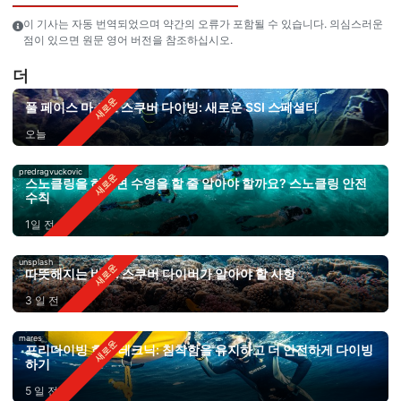
이 기사는 자동 번역되었으며 약간의 오류가 포함될 수 있습니다. 의심스러운
점이 있으면 원문 영어 버전을 참조하십시오.
더
풀 페이스 마스크 스쿠버 다이빙: 새로운 SSI 스페셜티
오늘
predragvuckovic
스노클링을 하려면 수영을 할 줄 알아야 할까요? 스노클링 안전
수칙
1일 전
unsplash
따뜻해지는 바다: 스쿠버 다이버가 알아야 할 사항
3 일 전
mares
프리다이빙 호흡 테크닉: 침착함을 유지하고 더 안전하게 다이빙
하기
5 일 전