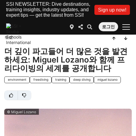
SSI NEWSLETTER: Dive destinations,
training insights, industry updates, and
Sign up now!
expert tips — get the latest from SSI!
로그인
뒤로
더 깊이 파고들어 더 많은 것을 발견
하세요: Miguel Lozano와 함께 프
리다이빙의 세계를 공개합니다
environment
freediving
training
deep diving
miguel lozano
© Miguel Lozano