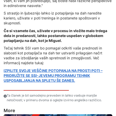
vseh, ki vam jih posredujejo, saj boste našli različne perspektive
in edinstvene nasvete."
S strastjo in ljubeznijo lahko iz potapljanja na dah naredite
kariero, uživate v poti treninga in postanete spoštovani v
skupnosti.
Če si vzamete čas, uživate v procesu in vložite malo trdega
dela in predanosti, lahko postanete uspešen v globokem
potapljanju na dah, kot je Miguel.
Tečaj tehnik SSI vam bo pomagal odkriti vaše prednosti in
slabosti kot potapljača na dah ter ustvariti prilagojen načrt
vadbe za izboljšanje vaših spretnosti in zmogljivosti. Več
informacij najdete tukaj:
IZPILITE SVOJE VEŠČINE POTOPANJA NA PROSTI POTI –
PRIDRUŽITE SE SSI-JEVEMU PROGRAMU TEHNIK
USPOSABLJANJA NA SPLETU ŠE DANES.
Ta članek je bil samodejno preveden in lahko vsebuje manjše
netočnosti; v primeru dvoma si oglejte izvirno angleško različico.
More