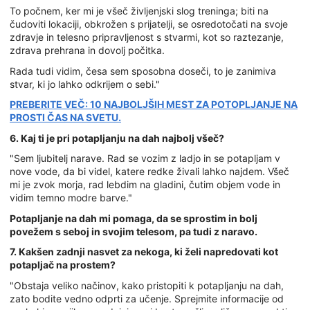
To počnem, ker mi je všeč življenjski slog treninga; biti na
čudoviti lokaciji, obkrožen s prijatelji, se osredotočati na svoje
zdravje in telesno pripravljenost s stvarmi, kot so raztezanje,
zdrava prehrana in dovolj počitka.
Rada tudi vidim, česa sem sposobna doseči, to je zanimiva
stvar, ki jo lahko odkrijem o sebi."
PREBERITE VEČ: 10 NAJBOLJŠIH MEST ZA POTOPLJANJE NA
PROSTI ČAS NA SVETU.
6. Kaj ti je pri potapljanju na dah najbolj všeč?
"Sem ljubitelj narave. Rad se vozim z ladjo in se potapljam v
nove vode, da bi videl, katere redke živali lahko najdem. Všeč
mi je zvok morja, rad lebdim na gladini, čutim objem vode in
vidim temno modre barve."
Potapljanje na dah mi pomaga, da se sprostim in bolj
povežem s seboj in svojim telesom, pa tudi z naravo.
7. Kakšen zadnji nasvet za nekoga, ki želi napredovati kot
potapljač na prostem?
"Obstaja veliko načinov, kako pristopiti k potapljanju na dah,
zato bodite vedno odprti za učenje. Sprejmite informacije od