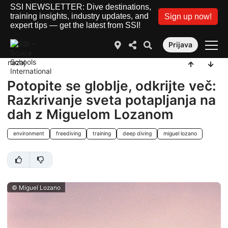
SSI NEWSLETTER: Dive destinations,
training insights, industry updates, and
Sign up now!
expert tips — get the latest from SSI!
Prijava
nazaj
Potopite se globlje, odkrijte več:
Razkrivanje sveta potapljanja na
dah z Miguelom Lozanom
environment
freediving
training
deep diving
miguel lozano
© Miguel Lozano