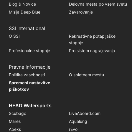
Blog & Novice
Delovna mesta po vsem svetu
Misija Deep Blue
Zavarovanje
SSI International
O SSI
Rekreativne potapljaške
stopnje
Profesionalne stopnje
Pro sistem nagrajevanja
Pravne informacije
Politika zasebnosti
O spletnem mestu
Spremeni nastavitve
piškotkov
HEAD Watersports
Scubago
LiveAboard.com
Mares
Aqualung
Apeks
rEvo