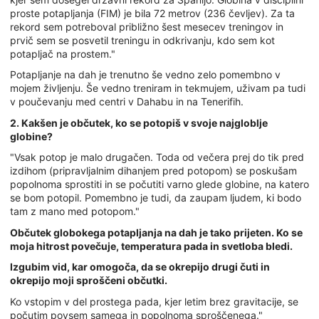
proste potapljanja (FIM) je bila 72 metrov (236 čevljev). Za ta
rekord sem potreboval približno šest mesecev treningov in
prvič sem se posvetil treningu in odkrivanju, kdo sem kot
potapljač na prostem."
Potapljanje na dah je trenutno še vedno zelo pomembno v
mojem življenju. Še vedno treniram in tekmujem, uživam pa tudi
v poučevanju med centri v Dahabu in na Tenerifih.
2. Kakšen je občutek, ko se potopiš v svoje najgloblje
globine?
"Vsak potop je malo drugačen. Toda od večera prej do tik pred
izdihom (pripravljalnim dihanjem pred potopom) se poskušam
popolnoma sprostiti in se počutiti varno glede globine, na katero
se bom potopil. Pomembno je tudi, da zaupam ljudem, ki bodo
tam z mano med potopom."
Občutek globokega potapljanja na dah je tako prijeten. Ko se
moja hitrost povečuje, temperatura pada in svetloba bledi.
Izgubim vid, kar omogoča, da se okrepijo drugi čuti in
okrepijo moji sproščeni občutki.
Ko vstopim v del prostega pada, kjer letim brez gravitacije, se
počutim povsem samega in popolnoma sproščenega."