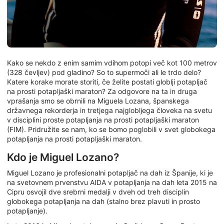
Kako se nekdo z enim samim vdihom potopi več kot 100 metrov
(328 čevljev) pod gladino? So to supermoči ali le trdo delo?
Katere korake morate storiti, če želite postati globlji potapljač
na prosti potapljaški maraton? Za odgovore na ta in druga
vprašanja smo se obrnili na Miguela Lozana, španskega
državnega rekorderja in tretjega najglobljega človeka na svetu
v disciplini proste potapljanja na prosti potapljaški maraton
(FIM). Pridružite se nam, ko se bomo poglobili v svet globokega
potapljanja na prosti potapljaški maraton.
Kdo je Miguel Lozano?
Miguel Lozano je profesionalni potapljač na dah iz Španije, ki je
na svetovnem prvenstvu AIDA v potapljanja na dah leta 2015 na
Cipru osvojil dve srebrni medalji v dveh od treh disciplin
globokega potapljanja na dah (stalno brez plavuti in prosto
potapljanje).