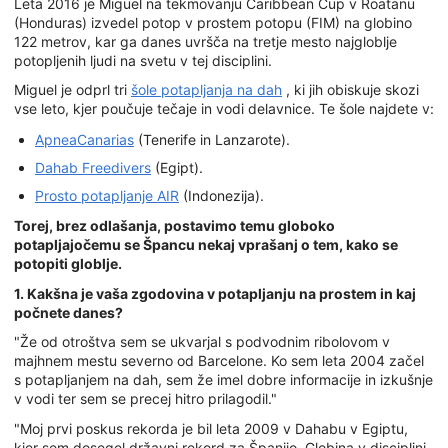
Leta 2016 je Miguel na tekmovanju Caribbean Cup v Roatanu
(Honduras) izvedel potop v prostem potopu (FIM) na globino
122 metrov, kar ga danes uvršča na tretje mesto najgloblje
potopljenih ljudi na svetu v tej disciplini.
Miguel je odprl tri
šole potapljanja na dah
, ki jih obiskuje skozi
vse leto, kjer poučuje tečaje in vodi delavnice. Te šole najdete v:
ApneaCanarias
(Tenerife in Lanzarote).
Dahab Freedivers
(Egipt).
Prosto potapljanje AIR
(Indonezija).
Torej, brez odlašanja, postavimo temu globoko
potapljajočemu se Špancu nekaj vprašanj o tem, kako se
potopiti globlje.
1. Kakšna je vaša zgodovina v potapljanju na prostem in kaj
počnete danes?
"Že od otroštva sem se ukvarjal s podvodnim ribolovom v
majhnem mestu severno od Barcelone. Ko sem leta 2004 začel
s potapljanjem na dah, sem že imel dobre informacije in izkušnje
v vodi ter sem se precej hitro prilagodil."
"Moj prvi poskus rekorda je bil leta 2009 v Dahabu v Egiptu,
kjer sem dosegel državni rekord za Španijo. Globina v disciplini