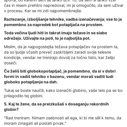
čas in nisem prehitro napredoval, mi je omogočilo, da sem užival
v procesu. Kar se mi zdi najpomembnejše.
Raztezanje, izboljšanje tehnike, vadba izenačevanja; vse to je
pomembno za napredek kot potapljača na prostem.
Toda večina ljudi hiti in takrat imajo težave in se slabo
odrežejo. Uživajte na poti, to je najboljša pot.
Mislim, da je najpogostejša težava potapljačev na prostem ta,
da so ljudje včasih preveč zaskrbljeni zaradi svoje telesne
kondicije, vendar ne trenirajo dovolj za točno tisto, kar želijo
doseči.
Če želiš biti globokopotapljač, je pomembno, da si v dobri
formi in vadiš tehniko v bazenu, vendar moraš vaditi tudi
globoko potapljanje na dah.
Tukaj se boste naučili, kako izenačiti globino, vaše telo pa se bo
prilagodilo tej globini.
5. Kaj te žene, da se preizkušaš v doseganju rekordnih
globin?
"Rad treniram. Nimam osebnosti ali ega, ki bi me silil k temu, da
moram zmagati ali postati prvak."