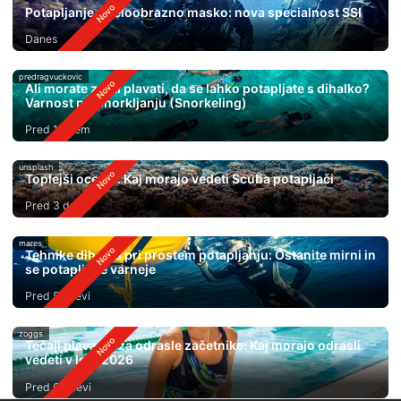
Potapljanje s celoobrazno masko: nova specialnost SSI
Danes
predragvuckovic
Ali morate znati plavati, da se lahko potapljate s dihalko?
Varnost pri Snorkljanju (Snorkeling)
Pred 1 dnem
unsplash
Toplejši oceani: Kaj morajo vedeti Scuba potapljači
Pred 3 dnevi
mares
Tehnike dihanja pri prostem potapljanju: Ostanite mirni in
se potapljajte varneje
Pred 5 dnevi
zoggs
Tečaji plavanja za odrasle začetnike: Kaj morajo odrasli
vedeti v letu 2026
Pred 6 dnevi