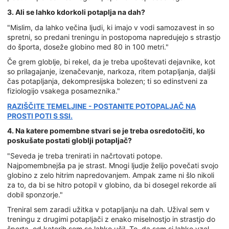
3. Ali se lahko kdorkoli potaplja na dah?
"Mislim, da lahko večina ljudi, ki imajo v vodi samozavest in so
spretni, so predani treningu in postopoma napredujejo s strastjo
do športa, doseže globino med 80 in 100 metri."
Če grem globlje, bi rekel, da je treba upoštevati dejavnike, kot
so prilagajanje, izenačevanje, narkoza, ritem potapljanja, daljši
čas potapljanja, dekompresijska bolezen; ti so edinstveni za
fiziologijo vsakega posameznika."
RAZIŠČITE TEMELJINE - POSTANITE POTOPALJAČ NA
PROSTI POTI S SSI.
4. Na katere pomembne stvari se je treba osredotočiti, ko
poskušate postati globlji potapljač?
"Seveda je treba trenirati in načrtovati potope.
Najpomembnejša pa je strast. Mnogi ljudje želijo povečati svojo
globino z zelo hitrim napredovanjem. Ampak zame ni šlo nikoli
za to, da bi se hitro potopil v globino, da bi dosegel rekorde ali
dobil sponzorje."
Treniral sem zaradi užitka v potapljanju na dah. Užival sem v
treningu z drugimi potapljači z enako miselnostjo in strastjo do
športa, od katerih sem se lahko učil. To, da sem si lahko vzel