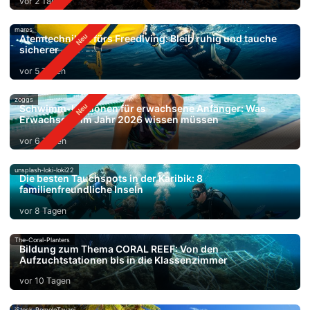
vor 2 Tagen
mares
Atemtechniken fürs Freediving: Bleib ruhig und tauche
sicherer
vor 5 Tagen
zoggs
Schwimm-Lektionen für erwachsene Anfänger: Was
Erwachsene im Jahr 2026 wissen müssen
vor 6 Tagen
unsplash-loki-loki22
Die besten Tauchspots in der Karibik: 8
familienfreundliche Inseln
vor 8 Tagen
The-Coral-Planters
Bildung zum Thema CORAL REEF: Von den
Aufzuchtstationen bis in die Klassenzimmer
vor 10 Tagen
iStock-RomoloTavani