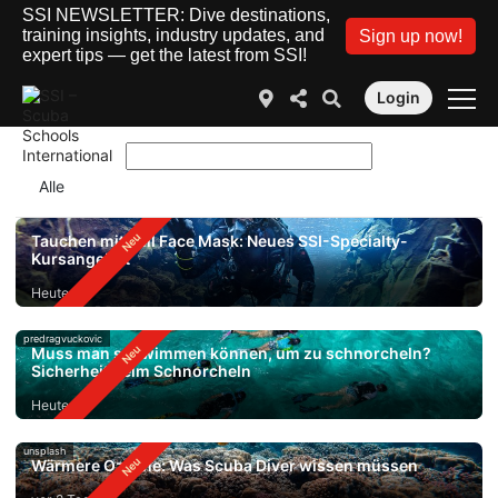
SSI NEWSLETTER: Dive destinations,
training insights, industry updates, and
Sign up now!
expert tips — get the latest from SSI!
Login
Tauchen mit Full Face Mask: Neues SSI-Specialty-
Kursangebot
Heute
predragvuckovic
Muss man schwimmen können, um zu schnorcheln?
Sicherheit beim Schnorcheln
Heute
unsplash
Wärmere Ozeane: Was Scuba Diver wissen müssen