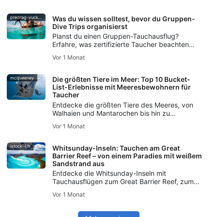
Oceans-Initiative für die Rettung unserer
Ozeane einsetzen.
predrag-vuckovic
Was du wissen solltest, bevor du Gruppen-
Dive Trips organisierst
Planst du einen Gruppen-Tauchausflug?
Erfahre, was zertifizierte Taucher beachten
sollten – von den Tauchfertigkeiten über die
Vor 1 Monat
Logistik bis hin zur Sicherheitsplanung und
Kommunikation.
mcqueeney
Die größten Tiere im Meer: Top 10 Bucket-
List-Erlebnisse mit Meeresbewohnern für
Taucher
Entdecke die größten Tiere des Meeres, von
Walhaien und Mantarochen bis hin zu
Tigerhaien und Pottwalen, mit Tipps für sichere
Vor 1 Monat
und respektvolle Begegnungen mit
Meereslebewesen.
istock-4fr
Whitsunday-Inseln: Tauchen am Great
Barrier Reef – von einem Paradies mit weißem
Sandstrand aus
Entdecke die Whitsunday-Inseln mit
Tauchausflügen zum Great Barrier Reef, zum
Hardy Reef, zum Wrack der SS Yongala, zur
Vor 1 Monat
Meeresfauna, zu den Tauchbedingungen und
zu SSI-Kursen für deine Australienreise.