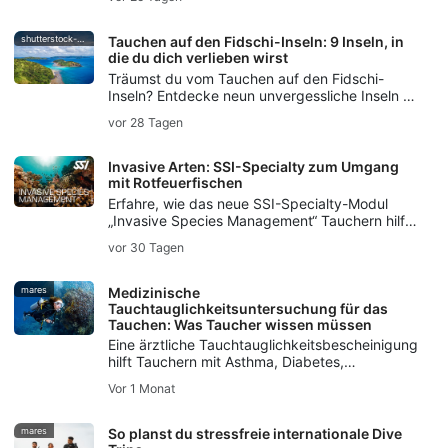
Nacht-, Eis- und Rebreather-Tauchen sowie
Unterwasserfotografie.
shutterstock-bell-davey-photography
Tauchen auf den Fidschi-Inseln: 9 Inseln, in
die du dich verlieben wirst
Träumst du vom Tauchen auf den Fidschi-
Inseln? Entdecke neun unvergessliche Inseln –
von den Weichkorallengärten auf Taveuni bis
vor 28 Tagen
zum weltberühmten Bullenhai-Tauchgang auf
Beqa.
Invasive Arten: SSI-Specialty zum Umgang
mit Rotfeuerfischen
Erfahre, wie das neue SSI-Specialty-Modul
„Invasive Species Management“ Tauchern hilft,
invasive Arten zu verstehen,
vor 30 Tagen
verantwortungsvoll mit Feuerfischen
umzugehen und lokale Ökosysteme zu
schützen.
mares
Medizinische
Tauchtauglichkeitsuntersuchung für das
Tauchen: Was Taucher wissen müssen
Eine ärztliche Tauchtauglichkeitsbescheinigung
hilft Tauchern mit Asthma, Diabetes,
Bluthochdruck oder anderen Vorerkrankungen
Vor 1 Monat
dabei, sicherere Tauchgänge zu planen.
mares
So planst du stressfreie internationale Dive