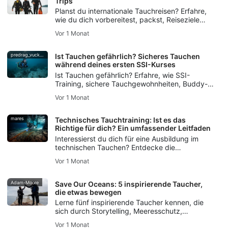
Trips
Planst du internationale Tauchreisen? Erfahre,
wie du dich vorbereitest, packst, Reiseziele
auswählst, die Logistik organisierst und häufige
Vor 1 Monat
Fehler vermeidest – für stressfreie Tauchreisen.
predrag_vuckovic
Ist Tauchen gefährlich? Sicheres Tauchen
während deines ersten SSI-Kurses
Ist Tauchen gefährlich? Erfahre, wie SSI-
Training, sichere Tauchgewohnheiten, Buddy-
Checks und der DiveAssure-
Vor 1 Monat
Versicherungsschutz neuen Tauchern helfen,
sich gut vorbereitet zu fühlen.
mares
Technisches Tauchtraining: Ist es das
Richtige für dich? Ein umfassender Leitfaden
Interessierst du dich für eine Ausbildung im
technischen Tauchen? Entdecke die
Fertigkeiten, die Ausrüstung und die
Vor 1 Monat
Sicherheitsgrundlagen, die du brauchst – und
erfahre, wie dir die SSI Extended Range-
Ausbildung den Einstieg erleichtert.
Adam-Moore
Save Our Oceans: 5 inspirierende Taucher,
die etwas bewegen
Lerne fünf inspirierende Taucher kennen, die
sich durch Storytelling, Meeresschutz,
Freediving, Meeresschutz und die SSI Blue
Vor 1 Monat