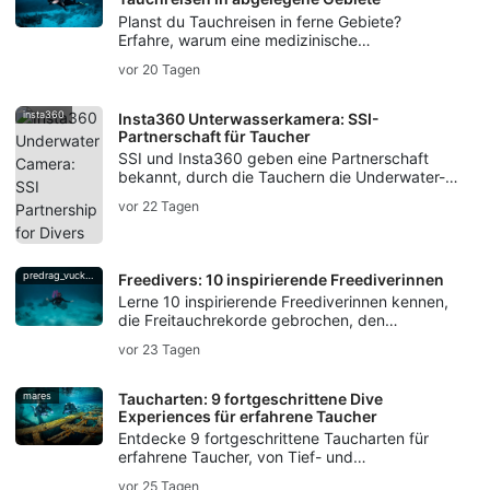
Planst du Tauchreisen in ferne Gebiete?
Erfahre, warum eine medizinische
Evakuierungsversicherung für Taucher wichtig
vor 20 Tagen
ist – von der Dekompressionskrankheit bis hin
zur Evakuierungsunterstützung.
insta360
Insta360 Unterwasserkamera: SSI-
Partnerschaft für Taucher
SSI und Insta360 geben eine Partnerschaft
bekannt, durch die Tauchern die Underwater-
Kameratechnologie von Insta360, Workshops,
vor 22 Tagen
Creator-Kampagnen sowie Photo & Video-
Trainings angeboten werden.
predrag_vuckovic
Freedivers: 10 inspirierende Freediverinnen
Lerne 10 inspirierende Freediverinnen kennen,
die Freitauchrekorde gebrochen, den
Meeresschutz geprägt, Unterwasserkunst
vor 23 Tagen
geschaffen und die Traditionen des
Luftanhaltens am Leben erhalten haben.
mares
Taucharten: 9 fortgeschrittene Dive
Experiences für erfahrene Taucher
Entdecke 9 fortgeschrittene Taucharten für
erfahrene Taucher, von Tief- und
Wracktauchen bis hin zu Höhlen-, Strömungs-,
vor 25 Tagen