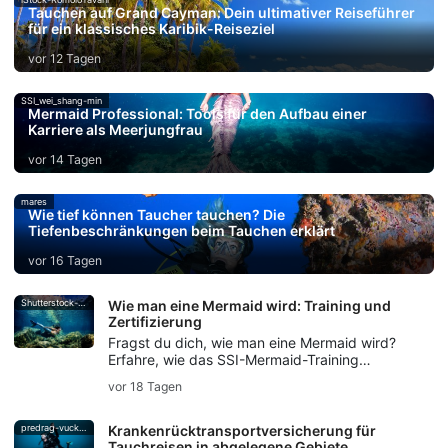
Tauchen auf Grand Cayman: Dein ultimativer Reiseführer
für ein klassisches Karibik-Reiseziel
vor 12 Tagen
SSI_wei_shang-min
Mermaid Professional: Tools für den Aufbau einer
Karriere als Meerjungfrau
vor 14 Tagen
mares
Wie tief können Taucher tauchen? Die
Tiefenbeschränkungen beim Tauchen erklärt
vor 16 Tagen
Shutterstock-Andrea_Izzotti
Wie man eine Mermaid wird: Training und
Zertifizierung
Fragst du dich, wie man eine Mermaid wird?
Erfahre, wie das SSI-Mermaid-Training
Fertigkeiten im Umgang mit der Flosse,
vor 18 Tagen
Atemkontrolle, Sicherheit und die Mermaid-
Zertifizierung vermittelt.
predrag-vuckovic
Krankenrücktransportversicherung für
Tauchreisen in abgelegene Gebiete