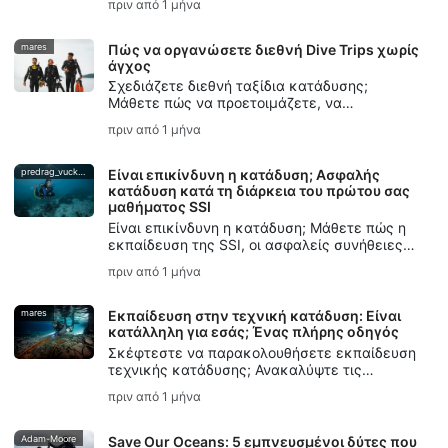
πριν από 1 μήνα
προϋπάρχουσες παθήσεις να
προγραμματίζουν ασφαλέστερες καταδύσεις.
mares
Πώς να οργανώσετε διεθνή Dive Trips χωρίς
άγχος
Σχεδιάζετε διεθνή ταξίδια κατάδυσης;
Μάθετε πώς να προετοιμάζετε, να
ετοιμάζετε τις αποσκευές σας, να επιλέγετε
πριν από 1 μήνα
προορισμούς, να διαχειρίζεστε τα λογιστικά
θέματα και να αποφεύγετε συνηθισμένα
λάθη, για ταξίδια κατάδυσης χωρίς άγχος.
predrag_vuckovic
Είναι επικίνδυνη η κατάδυση; Ασφαλής
κατάδυση κατά τη διάρκεια του πρώτου σας
μαθήματος SSI
Είναι επικίνδυνη η κατάδυση; Μάθετε πώς η
εκπαίδευση της SSI, οι ασφαλείς συνήθειες
κατάδυσης, οι έλεγχοι μεταξύ ζευγαριών και
πριν από 1 μήνα
η κάλυψη DiveAssure βοηθούν τους νέους
δύτες να αισθάνονται προετοιμασμένοι.
mares
Εκπαίδευση στην τεχνική κατάδυση: Είναι
κατάλληλη για εσάς; Ένας πλήρης οδηγός
Σκέφτεστε να παρακολουθήσετε εκπαίδευση
τεχνικής κατάδυσης; Ανακαλύψτε τις
δεξιότητες, τον εξοπλισμό και τις βασικές
πριν από 1 μήνα
αρχές ασφάλειας που χρειάζεστε, καθώς και
πώς η εκπαίδευση SSI Extended Range σας
βοηθά να ξεκινήσετε.
Adam-Moore
Save Our Oceans: 5 εμπνευσμένοι δύτες που