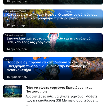
10 ημέρες πριν
iStock-RomoloTavani
Καταδύσεις στο Γκραντ Κέιμαν: Ο απόλυτος οδηγός σας
για έναν κλασικό προορισμό της Καραϊβικής
12 ημέρες πριν
SSI_wei_shang-min
Επαγγελματίας γοργόνα: Εργαλεία για την ανάπτυξη
μιας καριέρας ως γοργόνα
14 ημέρες πριν
mares
Πόσο βαθιά μπορούν να καταδυθούν οι καταδύτες;
Επεξήγηση των ορίων βάθους στην κατάδυση με
αναπνευστήρα
16 ημέρες πριν
Shutterstock-Andrea_Izzotti
Πώς να γίνετε γοργόνα: Εκπαίδευση και
Πιστοποίηση
Αναρωτιέστε πώς να γίνετε γοργόνα; Μάθετε
πώς η εκπαίδευση SSI Mermaid αναπτύσσει
τις δεξιότητες κολύμβησης με ουρά, τον