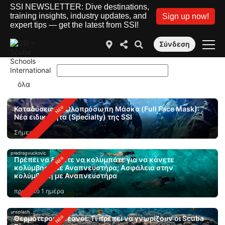
SSI NEWSLETTER: Dive destinations,
training insights, industry updates, and
Sign up now!
expert tips — get the latest from SSI!
Σύνδεση
Καταδύσεις με Ολοπρόσωπη Μάσκα (Full Face Mask):
Νέα ειδικότητα (Specialty) της SSI
Σήμερα
predragvuckovic
Πρέπει να ξέρετε να κολυμπάτε για να κάνετε
κολύμβηση με Αναπνευστήρα; Ασφάλεια στην
κολύμβηση με Αναπνευστήρα
πριν από 1 ημέρα
unsplash
Θερμότεροι ωκεανοί: Τι πρέπει να γνωρίζουν οι Scuba