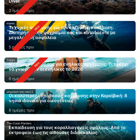
Diver
3 ημέρες πριν
mares
Τεχνικές αναπνοής για την ελεύθερη κατάδυση:
Διατηρήστε την ψυχραιμία σας και καταδύεστε με
μεγαλύτερη ασφάλεια
5 ημέρες πριν
zoggs
Μάθημα κολύμβησης για ενήλικες αρχάριους: Τι πρέπει
να γνωρίζουν οι ενήλικες το 2026
6 ημέρες πριν
unsplash-loki-loki22
Οι καλύτερες τοποθεσίες κατάδυσης στην Καραϊβική: 8
νησιά ιδανικά για οικογένειες
8 ημέρες πριν
The-Coral-Planters
Εκπαίδευση για τους κοραλλιογενείς υφάλους: Από τα
εκτροφεία έως τις αίθουσες διδασκαλίας