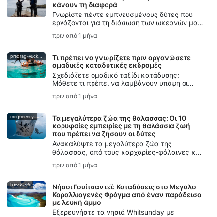
κάνουν τη διαφορά
Γνωρίστε πέντε εμπνευσμένους δύτες που
εργάζονται για τη διάσωση των ωκεανών μας
μέσω της αφήγησης ιστοριών, της διατήρησης
πριν από 1 μήνα
του θαλάσσιου περιβάλλοντος, της ελεύθερης
κατάδυσης, της προστασίας των ωκεανών
και της πρωτοβουλίας «SSI Blue Oceans».
predrag-vuckovic
Τι πρέπει να γνωρίζετε πριν οργανώσετε
ομαδικές καταδυτικές εκδρομές
Σχεδιάζετε ομαδικό ταξίδι κατάδυσης;
Μάθετε τι πρέπει να λαμβάνουν υπόψη οι
πιστοποιημένοι δύτες — από τα επίπεδα
πριν από 1 μήνα
δεξιοτήτων και τη διοργάνωση έως τον
σχεδιασμό της ασφάλειας και την
επικοινωνία.
mcqueeney
Τα μεγαλύτερα ζώα της θάλασσας: Οι 10
κορυφαίες εμπειρίες με τη θαλάσσια ζωή
που πρέπει να ζήσουν οι δύτες
Ανακαλύψτε τα μεγαλύτερα ζώα της
θάλασσας, από τους καρχαρίες-φάλαινες και
τις μάντα-ράι έως τους καρχαρίες-τίγρεις και
πριν από 1 μήνα
τους φάλαινες-σπερματοφάγους, με
συμβουλές για ασφαλείς και σεβαστές
εμπειρίες με τη θαλάσσια ζωή.
istock-4fr
Νήσοι Γουίτσαντεϊ: Καταδύσεις στο Μεγάλο
Κοραλλιογενές Φράγμα από έναν παράδεισο
με λευκή άμμο
Εξερευνήστε τα νησιά Whitsunday με