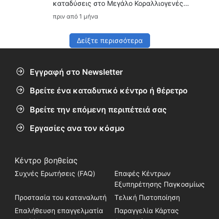
καταδύσεις στο Μεγάλο Κοραλλιογενές
Φράγμα, το Hardy Reef, το SS Yongala, τη
πριν από 1 μήνα
θαλάσσια πανίδα, τις συνθήκες κατάδυσης
και τα μαθήματα της SSI για το ταξίδι σας
στην Αυστραλία.
Δείξτε περισσότερα
Εγγραφή στο Newsletter
Βρείτε ένα καταδυτικό κέντρο ή θέρετρο
Βρείτε την επόμενη περιπέτειά σας
Εργασίες ανα τον κόσμο
Κέντρο βοηθείας
Συχνές Ερωτήσεις (FAQ)
Επαφές Κέντρων
Εξυπηρέτησης Παγκοσμίως
Προστασία του καταναλωτή
Τελική Πιστοποίηση
Επαλήθευση επαγγελματία
Παραγγελία Κάρτας