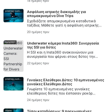
18 ημέρες πριν
έλεγχο της αναπνοής, την ασφάλεια και την
πιστοποίηση γοργόνας.
predrag-vuckovic
Ασφάλιση ιατρικής διακομιδής για
απομακρυσμένα Dive Trips
Σχεδιάζετε απομακρυσμένα καταδυτικά
ταξίδια; Μάθετε γιατί η ασφάλιση ιατρικής
διακομιδής είναι σημαντική για τους
20 ημέρες πριν
καταδύτες, από τη νόσο αποσυμπίεσης έως
την υποστήριξη διακομιδής.
insta360
Underwater κάμερα Insta360: Συνεργασία
της SSI για δύτες
Η SSI και η Insta360 ανακοινώνουν μια
συνεργασία που φέρνει στους δύτες την
τεχνολογία υποβρύχιων καμερών της
22 ημέρες πριν
Insta360, εργαστήρια, εκστρατείες
δημιουργών και Εκπαίδευση σε Φωτογραφία &
Βίντεο (Photo & Video).
predrag_vuckovic
Γυναίκες Ελεύθεροι Δύτες: 10 εμπνευσμένες
γυναίκες Ελεύθεροι Δύτες
Γνωρίστε 10 εμπνευσμένες γυναίκες
ελεύθερους δύτες που έσπασαν ρεκόρ
ελεύθερης κατάδυσης, συνέβαλαν στη
24 ημέρες πριν
διατήρηση των ωκεανών, δημιούργησαν
υποβρύχια τέχνη και διατήρησαν ζωντανές
τις παραδόσεις της κατάδυσης με κράτημα
mares
Τύποι καταδύσεων: 9 προχωρημένες