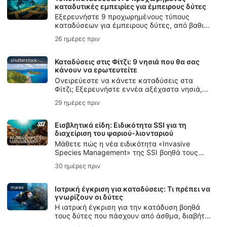
της αναπνοής.
καταδυτικές εμπειρίες για έμπειρους δύτες
Εξερευνήστε 9 προχωρημένους τύπους
καταδύσεων για έμπειρους δύτες, από βαθιές
καταδύσεις και καταδύσεις σε ναυάγια έως
26 ημέρες πριν
καταδύσεις σε σπήλαια, με ρεύμα,
νυχτερινές, σε πάγο, με αναπνευστήρα
επανακυκλοφορίας (rebreather) και
shutterstock-bell-davey-photography
Καταδύσεις στις Φίτζι: 9 νησιά που θα σας
υποβρύχια φωτογραφία.
κάνουν να ερωτευτείτε
Ονειρεύεστε να κάνετε καταδύσεις στα
Φίτζι; Εξερευνήστε εννέα αξέχαστα νησιά,
από τους κήπους με τα μαλακά κοράλλια του
29 ημέρες πριν
Taveuni έως την παγκοσμίου φήμης κατάδυση
με καρχαρίες ταύρους στο Beqa.
Εισβλητικά είδη: Ειδικότητα SSI για τη
διαχείριση του ψαριού-λιονταριού
Μάθετε πώς η νέα ειδικότητα «Invasive
Species Management» της SSI βοηθά τους
δύτες να κατανοήσουν τα εισβλητικά είδη, να
30 ημέρες πριν
διαχειρίζονται υπεύθυνα το ψάρι-λιοντάρι και
να προστατεύουν τα τοπικά οικοσυστήματα.
mares
Ιατρική έγκριση για καταδύσεις: Τι πρέπει να
γνωρίζουν οι δύτες
Η ιατρική έγκριση για την κατάδυση βοηθά
τους δύτες που πάσχουν από άσθμα, διαβήτη,
υψηλή αρτηριακή πίεση ή άλλες