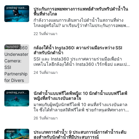
predrag-vuckovic
ประกันการอพยพทางการแพทย์สำหรับทริปดำน้ำใน
พื้นที่ห่างไกล
กำลังวางแผนการเดินทางไปดำน้ำในสถานที่ห่าง
ไกลอยู่หรือไม่? มาเรียนรู้ว่าทำไมประกันการอพยพ
ทางการแพทย์จึงสำคัญสำหรับนักดำน้ำ ตั้งแต่โรค
22 วันที่ผ่านมา
จากการลดความดันจนถึงการสนับสนุนการอพยพ
insta360
กล้องใต้น้ำ Insta360: ความร่วมมือระหว่าง SSI
สำหรับนักดำน้ำ
SSI และ Insta360 ประกาศความร่วมมือเพื่อนำ
เทคโนโลยีกล้องใต้น้ำ Insta360 เวิร์กช็อป แคมเปญ
สำหรับผู้สร้างเนื้อหา และการฝึกอบรมด้านการถ่าย
24 วันที่ผ่านมา
ภาพและวิดีโอมาให้บริการแก่นักดำน้ำ
predrag_vuckovic
นักดำน้ำแบบฟรีไดฟ์หญิง: 10 นักดำน้ำแบบฟรีไดฟ์
หญิงที่สร้างแรงบันดาลใจ
มาพบกับผู้หญิงนักฟรีไดฟ์ 10 คนที่สร้างแรงบันดาล
ใจ ซึ่งได้ทำลายสถิติฟรีไดฟ์ ช่วยกำหนดทิศทางการ
อนุรักษ์มหาสมุทร สร้างงานศิลปะใต้น้ำ และรักษา
26 วันที่ผ่านมา
ประเพณีการดำน้ำแบบกลั้นหายใจให้คงอยู่
mares
ประเภทการดำน้ำ: 9 ประสบการณ์การดำน้ำระดับ
สูงสำหรับนักดำน้ำที่มีประสบการณ์