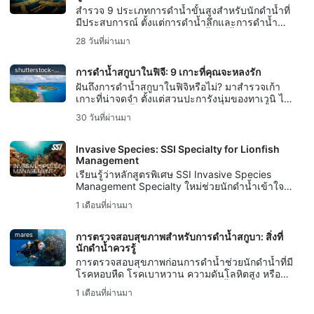
สำรวจ 9 ประเภทการดำน้ำขั้นสูงสำหรับนักดำน้ำที่
มีประสบการณ์ ตั้งแต่การดำน้ำลึกและการดำน้ำ
สำรวจซากเรือ ไปจนถึงการดำน้ำในถ้ำ การดำ
28 วันที่ผ่านมา
น้ำตามกระแสน้ำ การดำน้ำกลางคืน การดำน้ำใน
น้ำแข็ง การดำน้ำด้วยเครื่องรีเบรทเธอร์ และการ
ถ่ายภาพใต้น้ำ
shutterstock-bell-davey-photography
การดำน้ำสกูบาในฟิจี: 9 เกาะที่คุณจะหลงรัก
ฝันถึงการดำน้ำสกูบาในฟิจิหรือไม่? มาสำรวจเก้า
เกาะที่น่าจดจำ ตั้งแต่สวนปะการังนุ่มของทาเวูนิ ไป
จนถึงการดำน้ำกับฉลามหัววัวที่มีชื่อเสียงระดับโลกที่
30 วันที่ผ่านมา
เบกา
Invasive Species: SSI Specialty for Lionfish
Management
เรียนรู้ว่าหลักสูตรพิเศษ SSI Invasive Species
Management Specialty ใหม่ช่วยนักดำน้ำเข้าใจ
เกี่ยวกับพันธุ์สัตว์รุกราน จัดการปลาสิงห์อย่างรับผิด
1 เดือนที่ผ่านมา
ชอบ และปกป้องระบบนิเวศท้องถิ่นได้อย่างไร
mares
การตรวจสอบสุขภาพสำหรับการดำน้ำสกูบา: สิ่งที่
นักดำน้ำควรรู้
การตรวจสอบสุขภาพก่อนการดำน้ำช่วยนักดำน้ำที่มี
โรคหอบหืด โรคเบาหวาน ความดันโลหิตสูง หรือ
โรคประจำตัวอื่น ๆ วางแผนการดำน้ำที่ปลอดภัยยิ่ง
1 เดือนที่ผ่านมา
ขึ้น