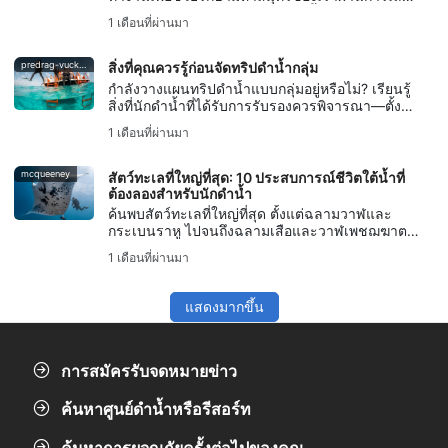
เรื่อง การอนุรักษ์ทางทะเล การดำน้ำแบบฟรีไดฟ์
1 เดือนที่ผ่านมา
การปกป้องมหาสมุทร และการลงมือทำเพื่อ
มหาสมุทรสีน้ำเงินกับ SSI
predrag-vuckovic
สิ่งที่คุณควรรู้ก่อนจัดทริปดำน้ำกลุ่ม
กำลังวางแผนทริปดำน้ำแบบกลุ่มอยู่หรือไม่? เรียนรู้
สิ่งที่นักดำน้ำที่ได้รับการรับรองควรพิจารณา—ตั้งแต่
ระดับทักษะและโลจิสติกส์ไปจนถึงการวางแผนความ
1 เดือนที่ผ่านมา
ปลอดภัยและการสื่อสาร
mcqueeney
สัตว์ทะเลที่ใหญ่ที่สุด: 10 ประสบการณ์ชีวิตใต้น้ำที่
ต้องลองสำหรับนักดำน้ำ
ค้นพบสัตว์ทะเลที่ใหญ่ที่สุด ตั้งแต่ฉลามวาฬและ
กระเบนราหู ไปจนถึงฉลามเสือและวาฬเพชฌฆาต
พร้อมคำแนะนำสำหรับการสัมผัสประสบการณ์ทาง
1 เดือนที่ผ่านมา
ทะเลที่ปลอดภัยและเคารพต่อสิ่งมีชีวิตในทะเล
แสดงมากขึ้น
การสมัครรับจดหมายข่าว
ค้นหาศูนย์ดำน้ำหรือรีสอร์ท
ค้นหาการผจญภัยครั้งต่อไปของคุณ