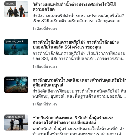
mares
วิธีวางแผนทริปดำน้ำต่างประเทศอย่างไรให้ไร้
ความเครียด
กำลังวางแผนทริปดำน้ำระหว่างประเทศอยู่หรือไม่?
เรียนรู้วิธีเตรียมตัว เตรียมสัมภาระ เลือกจุดหมาย
ปลายทาง จัดการด้านโลจิสติกส์ และหลีกเลี่ยงข้อผิด
1 เดือนที่ผ่านมา
พลาดทั่วไป เพื่อให้การเดินทางดำน้ำของคุณ
ปราศจากความเครียด
predrag_vuckovic
การดำน้ำลึกอันตรายหรือไม่? การดำน้ำลึกอย่าง
ปลอดภัยในคอร์ส SSI ครั้งแรกของคุณ
การดำน้ำลึกอันตรายหรือไม่? เรียนรู้ว่าการฝึกอบรม
ของ SSI, นิสัยการดำน้ำที่ปลอดภัย, การตรวจสอบ
เพื่อนร่วมทีม, และการคุ้มครองจาก DiveAssure
1 เดือนที่ผ่านมา
ช่วยให้ผู้ดำน้ำใหม่รู้สึกเตรียมพร้อมได้อย่างไร
mares
การฝึกอบรมดำน้ำเทคนิค: เหมาะสำหรับคุณหรือไม่?
คู่มือฉบับสมบูรณ์
กำลังคิดถึงการฝึกอบรมการดำน้ำเทคนิคหรือไม่? ค้น
พบทักษะ, อุปกรณ์, และพื้นฐานด้านความปลอดภัยที่
คุณต้องการ รวมถึงวิธีที่การฝึกอบรม SSI Extended
1 เดือนที่ผ่านมา
Range ช่วยคุณเริ่มต้น
Adam-Moore
ช่วยกันรักษาท้องทะเล: 5 นักดำน้ำผู้สร้างแรง
บันดาลใจที่สร้างความเปลี่ยนแปลง
พบกับนักดำน้ำผู้สร้างแรงบันดาลใจทั้งห้าคนที่กำลัง
ทำงานเพื่อช่วยรักษามหาสมุทรของเราผ่านการเล่า