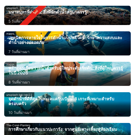
unsplash
มหาสมุทรที่อุ่นขึ้น: สิ่งที่นักดำน้ำสกูบาควรรู้
5 วันที่ผ่านมา
mares
เทคนิคการหายใจในการดำน้ำแบบฟรีไดฟ์: รักษาความสงบและ
ดำน้ำอย่างปลอดภัย
7 วันที่ผ่านมา
zoggs
หลักสูตรเรียนว่ายน้ำสำหรับผู้ใหญ่ระดับเริ่มต้น: สิ่งที่ผู้ใหญ่ควรรู้
ในปี 2026
8 วันที่ผ่านมา
unsplash-loki-loki22
จุดดำน้ำที่ดีที่สุดในทะเลแคริบเบียน: 8 เกาะที่เหมาะสำหรับ
ครอบครัว
10 วันที่ผ่านมา
The-Coral-Planters
การศึกษาเกี่ยวกับแนวปะการัง: จากศูนย์เพาะเลี้ยงสู่ห้องเรียน