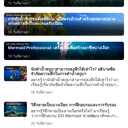
12 วันที่ผ่านมา
iStock-RomoloTavani
การดำน้ำที่แกรนด์เคย์แมน: คู่มือครบถ้วนสำหรับจุดหมายปลาย
ทางคลาสสิกในทะเลแคริบเบียน
14 วันที่ผ่านมา
SSI_wei_shang-min
Mermaid Professional: เครื่องมือเพื่อสร้างอาชีพนางเงือก
16 วันที่ผ่านมา
mares
นักดำน้ำสกูบาสามารถลงลึกได้เท่าไร? อธิบายขีด
จำกัดความลึกในการดำน้ำสกูบา
อยากรู้ว่านักดำน้ำสกูบาสามารถลงลึกได้เท่าไร? มา
เรียนรู้เกี่ยวกับขีดจำกัดความลึกในการดำน้ำสกูบา
ความลึกในการดำน้ำสกูบาเพื่อความบันเทิง ขีด
18 วันที่ผ่านมา
จำกัดความลึกสำหรับผู้เริ่มต้น และเมื่อใดที่การดำน้ำ
เทคนิคเริ่มขึ้น
Shutterstock-Andrea_Izzotti
วิธีกลายเป็นนางเงือก: การฝึกอบรมและการรับรอง
อยากรู้วิธีกลายเป็นนางเงือกหรือไม่? มาเรียนรู้
ว่าการฝึกอบรม SSI Mermaid ช่วยพัฒนาทักษะการ
ใช้หาง การควบคุมการหายใจ ความปลอดภัย และ
20 วันที่ผ่านมา
การรับรองคุณวุฒินางเงือกได้อย่างไร