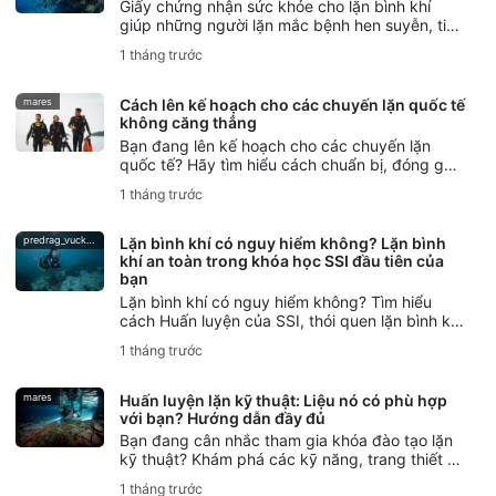
Giấy chứng nhận sức khỏe cho lặn bình khí
giúp những người lặn mắc bệnh hen suyễn, tiểu
đường, huyết áp cao hoặc các bệnh lý sẵn có
1 tháng trước
khác lên kế hoạch cho các chuyến lặn an toàn
hơn.
mares
Cách lên kế hoạch cho các chuyến lặn quốc tế
không căng thẳng
Bạn đang lên kế hoạch cho các chuyến lặn
quốc tế? Hãy tìm hiểu cách chuẩn bị, đóng gói
hành lý, chọn điểm đến, quản lý hậu cần và
1 tháng trước
tránh những sai lầm thường gặp để có chuyến
du lịch lặn biển thoải mái và không căng thẳng.
predrag_vuckovic
Lặn bình khí có nguy hiểm không? Lặn bình
khí an toàn trong khóa học SSI đầu tiên của
bạn
Lặn bình khí có nguy hiểm không? Tìm hiểu
cách Huấn luyện của SSI, thói quen lặn bình khí
an toàn, kiểm tra đồng đội và bảo hiểm
1 tháng trước
DiveAssure giúp các người lặn mới cảm thấy
sẵn sàng.
mares
Huấn luyện lặn kỹ thuật: Liệu nó có phù hợp
với bạn? Hướng dẫn đầy đủ
Bạn đang cân nhắc tham gia khóa đào tạo lặn
kỹ thuật? Khám phá các kỹ năng, trang thiết bị
và nền tảng an toàn cần thiết, cùng với cách
1 tháng trước