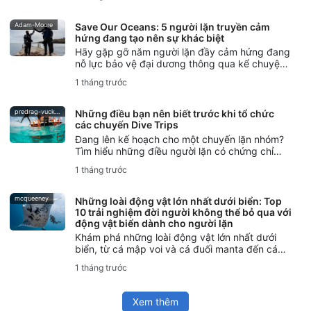
chương trình đào tạo SSI Lặn kỹ thuật
(Extended Range) giúp bạn bắt đầu.
Adam-Moore
Save Our Oceans: 5 người lặn truyền cảm
hứng đang tạo nên sự khác biệt
Hãy gặp gỡ năm người lặn đầy cảm hứng đang
nỗ lực bảo vệ đại dương thông qua kể chuyện,
bảo tồn biển, lặn tự do, bảo vệ đại dương và
1 tháng trước
hành động SSI Blue Oceans.
predrag-vuckovic
Những điều bạn nên biết trước khi tổ chức
các chuyến Dive Trips
Đang lên kế hoạch cho một chuyến lặn nhóm?
Tìm hiểu những điều người lặn có chứng chỉ
cần lưu ý — từ trình độ kỹ năng và hậu cần đến
1 tháng trước
kế hoạch an toàn và giao tiếp.
mcqueeney
Những loài động vật lớn nhất dưới biển: Top
10 trải nghiệm đời người không thể bỏ qua với
động vật biển dành cho người lặn
Khám phá những loài động vật lớn nhất dưới
biển, từ cá mập voi và cá đuối manta đến cá
mập hổ và cá voi đầu bò, cùng những lời
1 tháng trước
khuyên để có những trải nghiệm an toàn và tôn
trọng đời sống biển.
Xem thêm