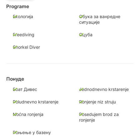
Programe
Екологија
Обука за ванредне
ситуације
Freediving
Сцуба
Snorkel Diver
Понуде
Боат Дивес
Jednodnevno krstarenje
Poludnevno krstarenje
Ronjenje niz struju
Noćna ronjenja
Posedujem brod za
ronjenje
Роњење у базену