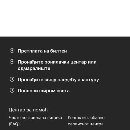
Претплата на билтен
Пронађите ронилачки центар или
одмаралиште
Пронађите своју следећу авантуру
Послови широм света
Центар за помоћ
Често постављана питања
Контакти глобалног
(FАQ)
сервисног центра