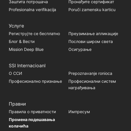
Заштита потрошача
Пронађите сертификат
Profesionalna verifikacija
Poruči zamensku karticu
Услуге
Региструјте се бесплатно
Преузимање апликације
Блог & Вести
Послови широм света
Mission Deep Blue
Осигурање
SSI Internacioanl
О ССИ
Prepoznavanje ronioca
Професионално признање
Професионални систем
награђивања
Правни
Правила о приватности
Импресум
Промена подешавања
колачића