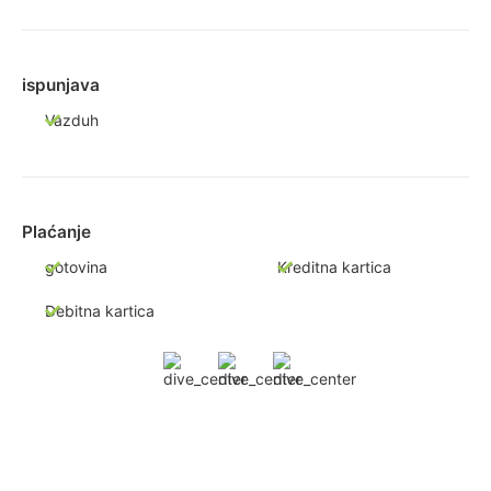
ispunjava
Vazduh
Plaćanje
gotovina
Kreditna kartica
Debitna kartica