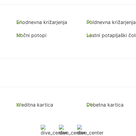
Enodnevna križarjenja
Poldnevna križarjenja
Nočni potopi
Lastni potapljaški čo
Kreditna kartica
Debetna kartica