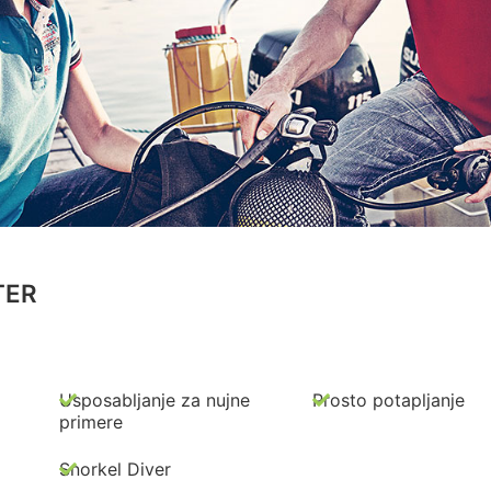
TER
Usposabljanje za nujne
Prosto potapljanje
primere
Snorkel Diver