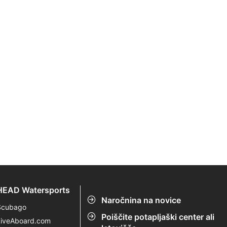
HEAD Watersports
Naročnina na novice
Scubago
Poiščite potapljaški center ali
LiveAboard.com