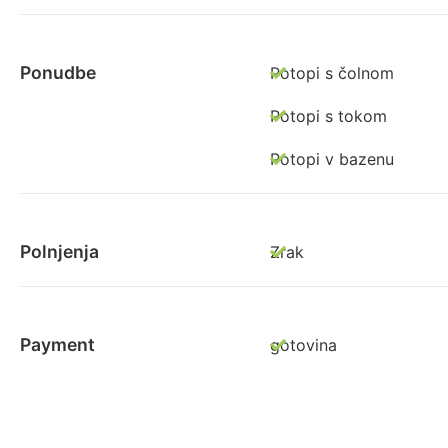
Ponudbe
Potopi s čolnom
Potopi s tokom
Potopi v bazenu
Polnjenja
Zrak
Payment
gotovina