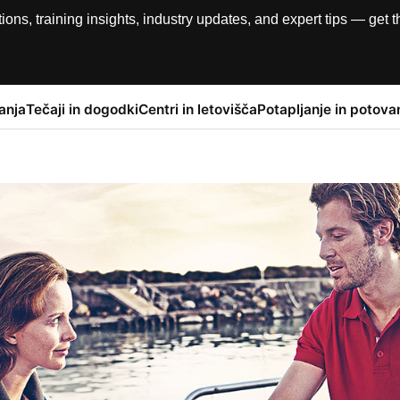
, training insights, industry updates, and expert tips — get th
anja
Tečaji in dogodki
Centri in letovišča
Potapljanje in potova