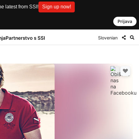
e latest from SSI!
Sign up now!
Prijava
Slovenian
nja
Partnerstvo s SSI