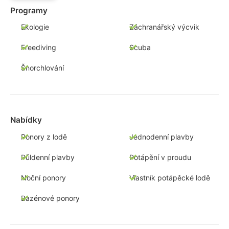
Programy
Ekologie
Záchranářský výcvik
Freediving
Scuba
Šnorchlování
Nabídky
Ponory z lodě
Jednodenní plavby
Půldenní plavby
Potápění v proudu
Noční ponory
Vlastník potápěcké lodě
Bazénové ponory