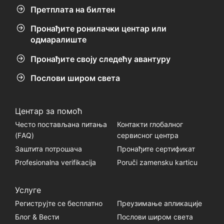
Претплата на билтен
Пронађите ронилачки центар или
одмаралиште
Пронађите своју следећу авантуру
Послови широм света
Центар за помоћ
Често постављана питања
Контакти глобалног
(FАQ)
сервисног центра
Заштита потрошача
Пронађите сертификат
Profesionalna verifikacija
Poruči zamensku karticu
Услуге
Региструјте се бесплатно
Преузимање апликације
Блог & Вести
Послови широм света