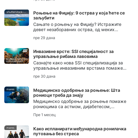
пећинама, дрифтовања, ноћног роњења,
роњења на леду, роњења са ребризером и
подводне фотографије.
shutterstock-bell-davey-photography
Роњење на Фиџију: 9 острва у која ћете се
заљубити
Сањате о роњењу на Фиџију? Истражите
девет незаборавних острва, од меких
коралних вртова на Тавеунију до светски
пре 29 дана
познатог места за роњење са ајкулама бика
на Беки.
Инвазивне врсте: SSI специјалност за
управљање рибама лавовима
Сазнајте како нова SSI специјализација за
управљање инвазивним врстама помаже
рониоцима да разумеју инвазивне врсте,
пре 30 дана
одговорно управљају рибама лавовима и
заштите локалне екосистеме.
mares
Медицинско одобрење за роњење: Шта
рониоци треба да знају
Медицинско одобрење за роњење помаже
рониоцима са астмом, дијабетесом,
високим крвним притиском или другим
Пре 1 месец
постојећим стањима да планирају
безбедније роњење.
mares
Како испланирати међународна ронилачка
путовања без стреса