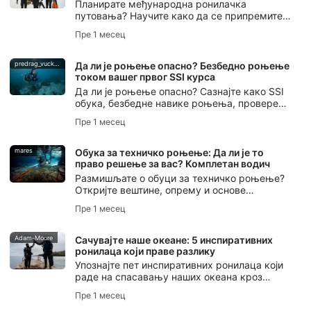
Планирате међународна ронилачка
путовања? Научите како да се припремите,
спакујете, изаберете дестинације,
Пре 1 месец
управљате логистиком и избегнете
уобичајене грешке за ронилачко путовање
без стреса.
predrag_vuckovic
Да ли је роњење опасно? Безбедно роњење
током вашег првог SSI курса
Да ли је роњење опасно? Сазнајте како SSI
обука, безбедне навике роњења, провере
партнера и DiveAssure покриће помажу
Пре 1 месец
новим рониоцима да се осећају спремно.
mares
Обука за техничко роњење: Да ли је то
право решење за вас? Комплетан водич
Размишљате о обуци за техничко роњење?
Откријте вештине, опрему и основе
безбедности које су вам потребне, као и
Пре 1 месец
како вам SSI обука за проширени домет
помаже да почнете.
Adam-Moore
Сачувајте наше океане: 5 инспиративних
ронилаца који праве разлику
Упознајте пет инспиративних ронилаца који
раде на спасавању наших океана кроз
приповедање, очување мора, роњење на
Пре 1 месец
дах, заштиту океана и акцију SSI Blue