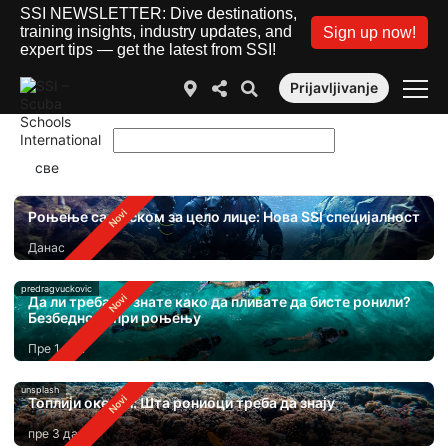
SSI NEWSLETTER: Dive destinations,
training insights, industry updates, and
Sign up now!
expert tips — get the latest from SSI!
Prijavljivanje
Роњење са маском за цело лице: Нова SSI специјалност
Данас
predragvuckovic
Да ли треба да знате како да пливате да бисте ронили?
Безбедност при роњењу
Пре 1 дан
unsplash
Топлији океани: Шта рониоци треба да знају
пре 3 дана