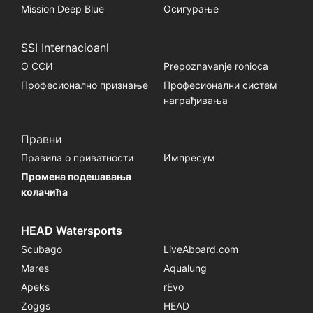
Mission Deep Blue
Осигурање
SSI Internacioanl
О ССИ
Prepoznavanje ronioca
Професионално признање
Професионални систем
награђивања
Правни
Правила о приватности
Импресум
Промена подешавања
колачића
HEAD Watersports
Scubago
LiveAboard.com
Mares
Aqualung
Apeks
rEvo
Zoggs
HEAD