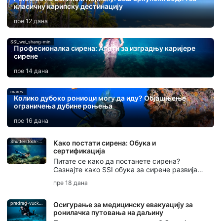
класичну карипску дестинацију
пре 12 дана
SSI_wei_shang-min
Професионалка сирена: Алати за изградњу каријере
сирене
пре 14 дана
mares
Колико дубоко рониоци могу да иду? Објашњење
ограничења дубине роњења
пре 16 дана
Shutterstock-Andrea_Izzotti
Како постати сирена: Обука и
сертификација
Питате се како да постанете сирена?
Сазнајте како SSI обука за сирене развија
вештине репа, контролу дисања, безбедност
пре 18 дана
и сертификат за сирене.
predrag-vuckovic
Осигурање за медицинску евакуацију за
ронилачка путовања на даљину