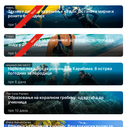
mares
Технике дисања за роњење на дах: Останите мирни и
роните безбедније
пре 5 дана
zoggs
Часови пливања за почетнике: Шта одрасли треба да
знају у 2026. години
пре 6 дана
unsplash-loki-loki22
Најбоље локације за роњење на Карибима: 8 острва
погодних за породице
пре 8 дана
The-Coral-Planters
Образовање на коралном гребену: од вртића до
учионица
пре 10 дана
iStock-RomoloTavani
Роњење на Великом Кајману: Ваш врхунски водич за