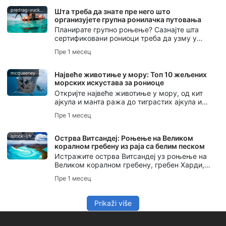
Oceans.
predrag-vuckovic
Шта треба да знате пре него што
организујете групна ронилачка путовања
Планирате групно роњење? Сазнајте шта
сертификовани рониоци треба да узму у
обзир - од нивоа вештина и логистике до
Пре 1 месец
планирања безбедности и комуникације.
mcqueeney
Највеће животиње у мору: Топ 10 жељених
морских искустава за рониоце
Откријте највеће животиње у мору, од кит
ајкула и манта ража до тиграстих ајкула и
китова сперматозоида, уз савете за
Пре 1 месец
безбедна и поштована искуства у морском
животу.
istock-4fr
Острва Витсандеј: Роњење на Великом
коралном гребену из раја са белим песком
Истражите острва Витсандеј уз роњење на
Великом коралном гребену, гребен Харди,
брод SS Yongala, морски живот, услове за
Пре 1 месец
роњење и SSI курсеве за ваше путовање у
Аустралију.
Prikaži više