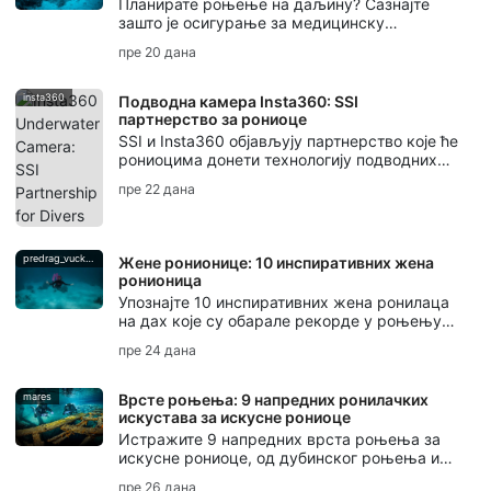
Планирате роњење на даљину? Сазнајте
зашто је осигурање за медицинску
евакуацију важно за рониоце, од
пре 20 дана
декомпресионе болести до подршке при
евакуацији.
insta360
Подводна камера Insta360: SSI
партнерство за рониоце
SSI и Insta360 објављују партнерство које ће
рониоцима донети технологију подводних
камера Insta360, радионице, кампање за
пре 22 дана
креаторе и обуку за фотографију и видео.
predrag_vuckovic
Жене ронионице: 10 инспиративних жена
ронионица
Упознајте 10 инспиративних жена ронилаца
на дах које су обарале рекорде у роњењу
на дах, обликовале заштиту океана,
пре 24 дана
стварале подводну уметност и одржавале
традиције роњења на дах.
mares
Врсте роњења: 9 напредних ронилачких
искустава за искусне рониоце
Истражите 9 напредних врста роњења за
искусне рониоце, од дубинског роњења и
роњења на олупинама до роњења у
пре 26 дана