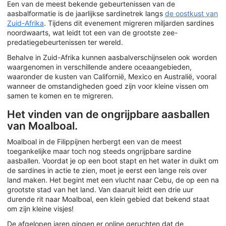
Een van de meest bekende gebeurtenissen van de
aasbalformatie is de jaarlijkse sardinetrek langs
de oostkust van
Zuid-Afrika
. Tijdens dit evenement migreren miljarden sardines
noordwaarts, wat leidt tot een van de grootste zee-
predatiegebeurtenissen ter wereld.
Behalve in Zuid-Afrika kunnen aasbalverschijnselen ook worden
waargenomen in verschillende andere oceaangebieden,
waaronder de kusten van Californië, Mexico en Australië, vooral
wanneer de omstandigheden goed zijn voor kleine vissen om
samen te komen en te migreren.
Het vinden van de ongrijpbare aasballen
van Moalboal.
Moalboal in de Filippijnen herbergt een van de meest
toegankelijke maar toch nog steeds ongrijpbare sardine
aasballen. Voordat je op een boot stapt en het water in duikt om
de sardines in actie te zien, moet je eerst een lange reis over
land maken. Het begint met een vlucht naar Cebu, de op een na
grootste stad van het land. Van daaruit leidt een drie uur
durende rit naar Moalboal, een klein gebied dat bekend staat
om zijn kleine visjes!
De afgelopen jaren gingen er online geruchten dat de