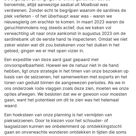
beroemde, altijd aanwezige aasbal uit Moalboal was
verdwenen. Zonder echt te begrijpen waarom de sardines de
plek verlieten - of het überhaupt waar was - waren we
nieuwsgierig om erachter te komen. In maart 2023 waren de
geruchtenmolens nog steeds actief, dus we keken vol
verwachting uit naar onze aankomst in augustus 2023 om de
sardinebank uit de eerste hand te inspecteren. Omdat we niet
zeker wisten wat dit zou betekenen voor het duiken in het
gebied, gingen we er met open vizier in.
Een expeditie van deze aard gaat gepaard met
onvoorspelbaarheid. Hoewel we de natuur niet in de hand
hebben, ligt onze strategie in het timen van onze bezoeken op
basis van de seizoenen, het samenwerken met experts en het
tonen van geduld binnen de aangewezen periodes. Als we in
ons onderzoek rode vlaggen zoals deze zien, moeten we onze
opties afwegen. We besloten dat we er gewoon voor moesten
gaan, want het potentieel om dit te zien was het helemaal
waard.
Een hoeksteen van onze planning is het vermijden van
piekseizoenen. Door te kiezen voor het schouder- of
laagseizoen kunnen we onbelemmerd op ontdekkingstocht
gaan en onverwachte wonderen ontdekken in tijden die soms