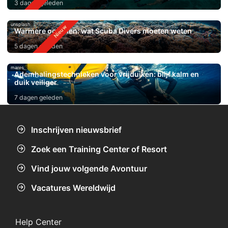
3 dagen geleden
unsplash
Warmere oceanen: wat Scuba Divers moeten weten
5 dagen geleden
mares
Ademhalingstechnieken voor vrijduiken: blijf kalm en
duik veiliger
7 dagen geleden
Inschrijven nieuwsbrief
Zoek een Training Center of Resort
Vind jouw volgende Avontuur
Vacatures Wereldwijd
Help Center