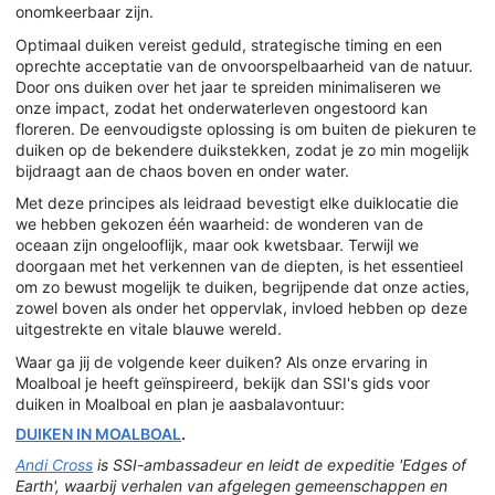
onomkeerbaar zijn.
Optimaal duiken vereist geduld, strategische timing en een
oprechte acceptatie van de onvoorspelbaarheid van de natuur.
Door ons duiken over het jaar te spreiden minimaliseren we
onze impact, zodat het onderwaterleven ongestoord kan
floreren. De eenvoudigste oplossing is om buiten de piekuren te
duiken op de bekendere duikstekken, zodat je zo min mogelijk
bijdraagt aan de chaos boven en onder water.
Met deze principes als leidraad bevestigt elke duiklocatie die
we hebben gekozen één waarheid: de wonderen van de
oceaan zijn ongelooflijk, maar ook kwetsbaar. Terwijl we
doorgaan met het verkennen van de diepten, is het essentieel
om zo bewust mogelijk te duiken, begrijpende dat onze acties,
zowel boven als onder het oppervlak, invloed hebben op deze
uitgestrekte en vitale blauwe wereld.
Waar ga jij de volgende keer duiken? Als onze ervaring in
Moalboal je heeft geïnspireerd, bekijk dan SSI's gids voor
duiken in Moalboal en plan je aasbalavontuur:
DUIKEN IN MOALBOAL
.
Andi Cross
is SSI-ambassadeur en leidt de expeditie 'Edges of
Earth', waarbij verhalen van afgelegen gemeenschappen en