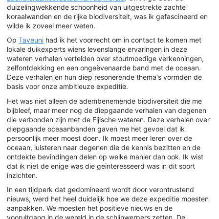
duizelingwekkende schoonheid van uitgestrekte zachte
koraalwanden en de rijke biodiversiteit, was ik gefascineerd en
wilde ik zoveel meer weten.
Op
Taveuni
had ik het voorrecht om in contact te komen met
lokale duikexperts wiens levenslange ervaringen in deze
wateren verhalen vertelden over stoutmoedige verkenningen,
zelfontdekking en een ongeëvenaarde band met de oceaan.
Deze verhalen en hun diep resonerende thema's vormden de
basis voor onze ambitieuze expeditie.
Het was niet alleen de adembenemende biodiversiteit die me
bijbleef, maar meer nog de diepgaande verhalen van degenen
die verbonden zijn met de Fijische wateren. Deze verhalen over
diepgaande oceaanbanden gaven me het gevoel dat ik
persoonlijk meer moest doen. Ik moest meer leren over de
oceaan, luisteren naar degenen die de kennis bezitten en de
ontdekte bevindingen delen op welke manier dan ook. Ik wist
dat ik niet de enige was die geïnteresseerd was in dit soort
inzichten.
In een tijdperk dat gedomineerd wordt door verontrustend
nieuws, werd het heel duidelijk hoe we deze expeditie moesten
aanpakken. We moesten het positieve nieuws en de
vooruitgang in de wereld in de schijnwerpers zetten. De