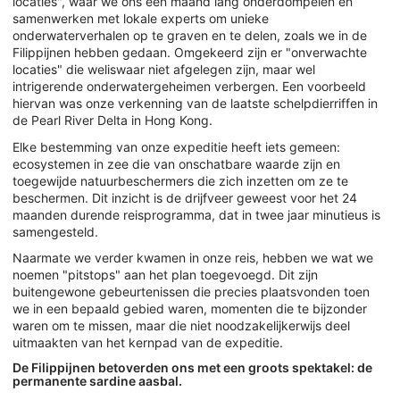
locaties", waar we ons een maand lang onderdompelen en
samenwerken met lokale experts om unieke
onderwaterverhalen op te graven en te delen, zoals we in de
Filippijnen hebben gedaan. Omgekeerd zijn er "onverwachte
locaties" die weliswaar niet afgelegen zijn, maar wel
intrigerende onderwatergeheimen verbergen. Een voorbeeld
hiervan was onze verkenning van de laatste schelpdierriffen in
de Pearl River Delta in Hong Kong.
Elke bestemming van onze expeditie heeft iets gemeen:
ecosystemen in zee die van onschatbare waarde zijn en
toegewijde natuurbeschermers die zich inzetten om ze te
beschermen. Dit inzicht is de drijfveer geweest voor het 24
maanden durende reisprogramma, dat in twee jaar minutieus is
samengesteld.
Naarmate we verder kwamen in onze reis, hebben we wat we
noemen "pitstops" aan het plan toegevoegd. Dit zijn
buitengewone gebeurtenissen die precies plaatsvonden toen
we in een bepaald gebied waren, momenten die te bijzonder
waren om te missen, maar die niet noodzakelijkerwijs deel
uitmaakten van het kernpad van de expeditie.
De Filippijnen betoverden ons met een groots spektakel: de
permanente sardine aasbal.