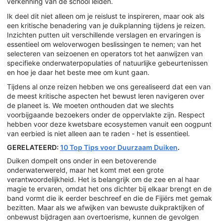
verkenning van de school leiden.
Ik deel dit niet alleen om je reislust te inspireren, maar ook als
een kritische benadering van je duikplanning tijdens je reizen.
Inzichten putten uit verschillende verslagen en ervaringen is
essentieel om weloverwogen beslissingen te nemen; van het
selecteren van seizoenen en operators tot het aanwijzen van
specifieke onderwaterpopulaties of natuurlijke gebeurtenissen
en hoe je daar het beste mee om kunt gaan.
Tijdens al onze reizen hebben we ons gerealiseerd dat een van
de meest kritische aspecten het bewust leren navigeren over
de planeet is. We moeten onthouden dat we slechts
voorbijgaande bezoekers onder de oppervlakte zijn. Respect
hebben voor deze kwetsbare ecosystemen vanuit een oogpunt
van eerbied is niet alleen aan te raden - het is essentieel.
GERELATEERD:
10 Top Tips voor Duurzaam Duiken
.
Duiken dompelt ons onder in een betoverende
onderwaterwereld, maar het komt met een grote
verantwoordelijkheid. Het is belangrijk om de zee en al haar
magie te ervaren, omdat het ons dichter bij elkaar brengt en de
band vormt die ik eerder beschreef en die de Fijiërs met gemak
bezitten. Maar als we afwijken van bewuste duikpraktijken of
onbewust bijdragen aan overtoerisme, kunnen de gevolgen