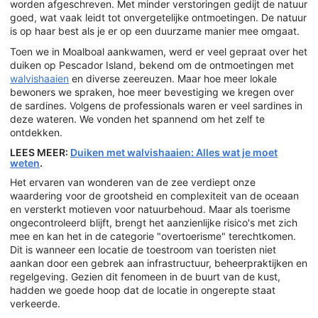
worden afgeschreven. Met minder verstoringen gedijt de natuur
goed, wat vaak leidt tot onvergetelijke ontmoetingen. De natuur
is op haar best als je er op een duurzame manier mee omgaat.
Toen we in Moalboal aankwamen, werd er veel gepraat over het
duiken op Pescador Island, bekend om de ontmoetingen met
walvishaaien
en diverse zeereuzen. Maar hoe meer lokale
bewoners we spraken, hoe meer bevestiging we kregen over
de sardines. Volgens de professionals waren er veel sardines in
deze wateren. We vonden het spannend om het zelf te
ontdekken.
LEES MEER:
Duiken met walvishaaien: Alles wat je moet
weten
.
Het ervaren van wonderen van de zee verdiept onze
waardering voor de grootsheid en complexiteit van de oceaan
en versterkt motieven voor natuurbehoud. Maar als toerisme
ongecontroleerd blijft, brengt het aanzienlijke risico's met zich
mee en kan het in de categorie "overtoerisme" terechtkomen.
Dit is wanneer een locatie de toestroom van toeristen niet
aankan door een gebrek aan infrastructuur, beheerpraktijken en
regelgeving. Gezien dit fenomeen in de buurt van de kust,
hadden we goede hoop dat de locatie in ongerepte staat
verkeerde.