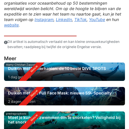
organisaties voor oceaanbehoud op 50 bestemmingen
wereldwijd worden belicht. Om op de hoogte te blijven van de
expeditie en te zien waar het team nu naartoe gaat, kun je het
team volgen op
Instagram
,
LinkedIn
,
TikTok
,
YouTube
en hun
website
.
Dit artikel is automatisch vertaald en kan kleine onnauwkeurigheden
bevatten; raadpleeg bij twijfel de originele Engelse versie.
Meer
Alamy-Christian-Zappel
Duiken met hamerhaaien: de 10 beste DIVE SPOTS
1 dag geleden
Duiken met een Full Face Mask: nieuwe SSI-Specialty
2 dagen geleden
predragvuckovic
Moet je kunnen zwemmen om te snorkelen? Veiligheid bij
het snorkelen