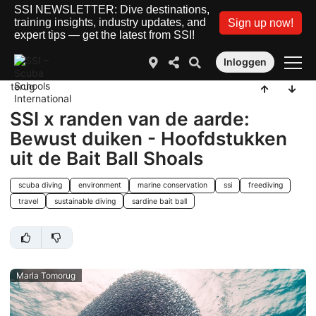
SSI NEWSLETTER: Dive destinations,
training insights, industry updates, and
Sign up now!
expert tips — get the latest from SSI!
Inloggen
terug
SSI x randen van de aarde:
Bewust duiken - Hoofdstukken
uit de Bait Ball Shoals
scuba diving
environment
marine conservation
ssi
freediving
travel
sustainable diving
sardine bait ball
Marla Tomorug