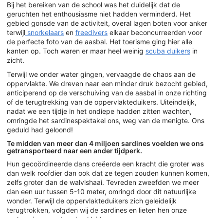
Bij het bereiken van de school was het duidelijk dat de
geruchten het enthousiasme niet hadden verminderd. Het
gebied gonsde van de activiteit, overal lagen boten voor anker
terwijl
snorkelaars
en
freedivers
elkaar beconcurreerden voor
de perfecte foto van de aasbal. Het toerisme ging hier alle
kanten op. Toch waren er maar heel weinig
scuba duikers
in
zicht.
Terwijl we onder water gingen, vervaagde de chaos aan de
oppervlakte. We dreven naar een minder druk bezocht gebied,
anticiperend op de verschuiving van de aasbal in onze richting
of de terugtrekking van de oppervlakteduikers. Uiteindelijk,
nadat we een tijdje in het ondiepe hadden zitten wachten,
omringde het sardinespektakel ons, weg van de menigte. Ons
geduld had geloond!
Te midden van meer dan 4 miljoen sardines voelden we ons
getransporteerd naar een ander tijdperk.
Hun gecoördineerde dans creëerde een kracht die groter was
dan welk roofdier dan ook dat ze tegen zouden kunnen komen,
zelfs groter dan de walvishaai. Tevreden zweefden we meer
dan een uur tussen 5-10 meter, omringd door dit natuurlijke
wonder. Terwijl de oppervlakteduikers zich geleidelijk
terugtrokken, volgden wij de sardines en lieten hen onze