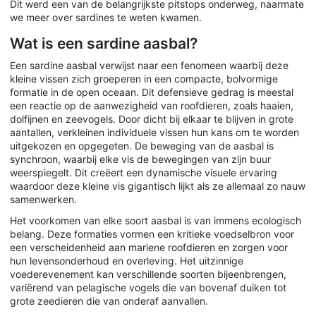
Dit werd een van de belangrijkste pitstops onderweg, naarmate
we meer over sardines te weten kwamen.
Wat is een sardine aasbal?
Een sardine aasbal verwijst naar een fenomeen waarbij deze
kleine vissen zich groeperen in een compacte, bolvormige
formatie in de open oceaan. Dit defensieve gedrag is meestal
een reactie op de aanwezigheid van roofdieren, zoals haaien,
dolfijnen en zeevogels. Door dicht bij elkaar te blijven in grote
aantallen, verkleinen individuele vissen hun kans om te worden
uitgekozen en opgegeten. De beweging van de aasbal is
synchroon, waarbij elke vis de bewegingen van zijn buur
weerspiegelt. Dit creëert een dynamische visuele ervaring
waardoor deze kleine vis gigantisch lijkt als ze allemaal zo nauw
samenwerken.
Het voorkomen van elke soort aasbal is van immens ecologisch
belang. Deze formaties vormen een kritieke voedselbron voor
een verscheidenheid aan mariene roofdieren en zorgen voor
hun levensonderhoud en overleving. Het uitzinnige
voederevenement kan verschillende soorten bijeenbrengen,
variërend van pelagische vogels die van bovenaf duiken tot
grote zeedieren die van onderaf aanvallen.