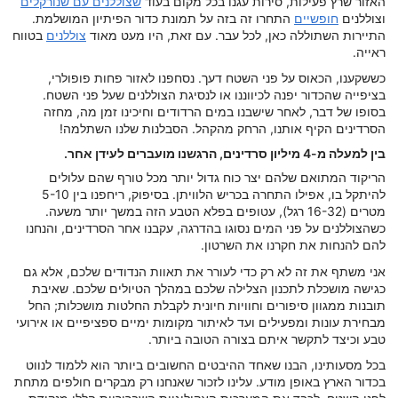
האזור שרץ פעילות, סירות עגנו בכל מקום בעוד
שצוללנים עם שנורקלים
וצוללנים
חופשיים
התחרו זה בזה על תמונת כדור הפיתיון המושלמת.
התיירות השתוללה כאן, לכל עבר. עם זאת, היו מעט מאוד
צוללנים
בטווח
ראייה.
כששקענו, הכאוס על פני השטח דעך. נסחפנו לאזור פחות פופולרי,
בציפייה שהכדור יפנה לכיווננו או לנסיגת הצוללנים שעל פני השטח.
בסופו של דבר, לאחר שישבנו במים הרדודים וחיכינו זמן מה, מחזה
הסרדינים הקיף אותנו, הרחק מהקהל. הסבלנות שלנו השתלמה!
בין למעלה מ-4 מיליון סרדינים, הרגשנו מועברים לעידן אחר.
הריקוד המתואם שלהם יצר כוח גדול יותר מכל טורף שהם עלולים
להיתקל בו, אפילו התחרה בכריש הלוויתן. בסיפוק, ריחפנו בין 5-10
מטרים (16-32 רגל), עטופים בפלא הטבע הזה במשך יותר משעה.
כשהצוללנים על פני המים נסוגו בהדרגה, עקבנו אחר הסרדינים, והנחנו
להם להנחות את חקרנו את השרטון.
אני משתף את זה לא רק כדי לעורר את תאוות הנדודים שלכם, אלא גם
כגישה מושכלת לתכנון הצלילה שלכם במהלך הטיולים שלכם. שאיבת
תובנות ממגוון סיפורים וחוויות חיונית לקבלת החלטות מושכלות; החל
מבחירת עונות ומפעילים ועד לאיתור מקומות ימיים ספציפיים או אירועי
טבע וכיצד לתקשר איתם בצורה הטובה ביותר.
בכל מסעותינו, הבנו שאחד ההיבטים החשובים ביותר הוא ללמוד לנווט
בכדור הארץ באופן מודע. עלינו לזכור שאנחנו רק מבקרים חולפים מתחת