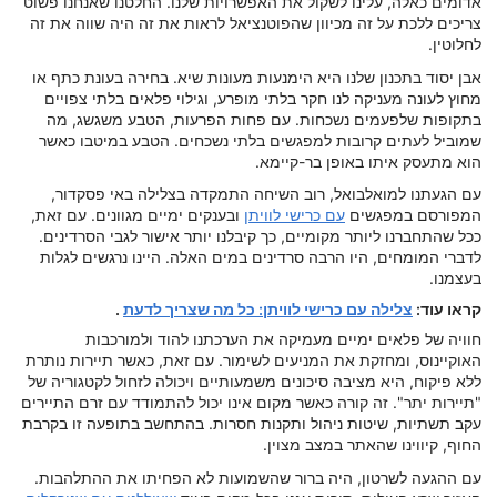
אדומים כאלה, עלינו לשקול את האפשרויות שלנו. החלטנו שאנחנו פשוט
צריכים ללכת על זה מכיוון שהפוטנציאל לראות את זה היה שווה את זה
לחלוטין.
אבן יסוד בתכנון שלנו היא הימנעות מעונות שיא. בחירה בעונת כתף או
מחוץ לעונה מעניקה לנו חקר בלתי מופרע, וגילוי פלאים בלתי צפויים
בתקופות שלפעמים נשכחות. עם פחות הפרעות, הטבע משגשג, מה
שמוביל לעתים קרובות למפגשים בלתי נשכחים. הטבע במיטבו כאשר
הוא מתעסק איתו באופן בר-קיימא.
עם הגעתנו למואלבואל, רוב השיחה התמקדה בצלילה באי פסקדור,
המפורסם במפגשים
עם כרישי לוויתן
ובענקים ימיים מגוונים. עם זאת,
ככל שהתחברנו ליותר מקומיים, כך קיבלנו יותר אישור לגבי הסרדינים.
לדברי המומחים, היו הרבה סרדינים במים האלה. היינו נרגשים לגלות
בעצמנו.
קראו עוד:
צלילה עם כרישי לוויתן: כל מה שצריך לדעת
.
חוויה של פלאים ימיים מעמיקה את הערכתנו להוד ולמורכבות
האוקיינוס, ומחזקת את המניעים לשימור. עם זאת, כאשר תיירות נותרת
ללא פיקוח, היא מציבה סיכונים משמעותיים ויכולה לזחול לקטגוריה של
"תיירות יתר". זה קורה כאשר מקום אינו יכול להתמודד עם זרם התיירים
עקב תשתיות, שיטות ניהול ותקנות חסרות. בהתחשב בתופעה זו בקרבת
החוף, קיווינו שהאתר במצב מצוין.
עם ההגעה לשרטון, היה ברור שהשמועות לא הפחיתו את ההתלהבות.