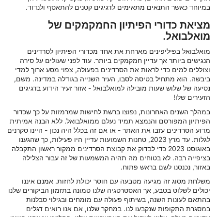
במיוחד כאשר התנאים מתאימים לדגיגים קטנים להתאסף ולנדוד.
מציאת כדורי הפיתיון החמקמקים של
מואלבואל.
מואלבואל בפיליפינים מארחת את אחד מכדורי הפיתיון לסרדינים
הנגישים ביותר אך עדיין חמקמקים ביותר. עוד לפני שעולים על סירה
וצוללים למים כדי לראות את הסרדינים בפעולה, צפוי מסע ארוך למדי
ביבשה. הוא מתחיל בטיסה לסבו, העיר השנייה בגודלה במדינה. משם,
נסיעה של שלוש שעות מובילה למואלבואל - אזור זעיר הידוע בדגיגים
הזעירים שלו!
במהלך השנים האחרונות, נפוצו ברשת לחישות שמרמזות על כך שכדור
הפיתיון המפורסם והנמצא תמיד נעלם ממואלבואל. ללא הבנה אמיתית
מדוע הסרדינים עזבו את האתר - או אם זה בכלל היה נכון - היינו סקרנים
לגלות. עד מרץ 2023, טחנות השמועות עדיין היו פעילות, כך שהגענו
באוגוסט 2023 כדי לבדוק את קבוצת הסרדינים ממקור ראשון התקבלה
בציפייה רבה. לא בטוחים מה תהיה המשמעות של זה עבור הצלילה
באזור, נכנסנו לשם בראש פתוח.
משלחת מסוג זה מגיעה מטבעה עם חוסר יכולת לחזות. אמנם איננו
יכולים לשלוט בטבע, אך האסטרטגיה שלנו טמונה בתזמון הביקורים שלנו
בהתאם לעונות השנה, בשיתוף פעולה עם מומחים ובגילוי סבלנות
במסגרת התקופות שנקבעו לנו. במחקר שלנו, אם אנו רואים דגלים