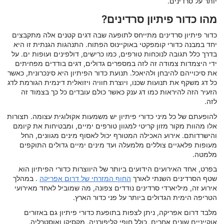
יותר על סרדינים.
מהו כדור פיתיון סרדינים?
כדור פיתיון סרדינים מתייחס לתופעה שבה דגים קטנים אלה מתקבצים
יחד במבנה כדורי קומפקטי באוקיינוס הפתוח. התנהגות הגנתית זו היא
בדרך כלל תגובה לנוכחות טורפים, כמו כרישים, דולפינים ועופות ים. על
ידי היצמדות צמודה זה לזה במספרים גדולים, דגים בודדים מפחיתים
את סיכוייהם להיבחן ולהיאכל. תנועת כדור הפיתיון היא סינכרונית, כאשר
כל דג משקף את תנועות שכנו, ויוצרת חוויה ויזואלית דינמית הגורמת לדג
הזעיר הזה להיראות כמו דג ענק כאשר כולם עובדים כל כך בצמוד זה
לזה.
להופעתם של כל מיני כדורי פיתיון יש משמעות אקולוגית עצומה. תצורות
אלו מהוות מקור מזון קריטי למגוון טורפים ימיים, ומבטיחות את קיומם
והישרדותם. אירוע האכילה המטורף יכול לאסוף מינים מגוונים, החל
מעופות פלאגיים צוללים מלמעלה ועד מינים ימיים גדולים התוקפים
מלמטה.
בפרט, אחד האירועים הידועים ביותר של היווצרות כדורי הפיתיון הוא
שטף הסרדינים השנתי לאורך
החוף המזרחי של דרום אפריקה
. במהלך
אירוע זה, מיליארדי סרדינים נודדים צפונה, מה שמוביל לאחד מאירועי
הטריפה הימית הגדולים ביותר על פני כדור הארץ.
מלבד דרום אפריקה, ניתן לצפות בתופעת כדורי פיתיון גם באזורים
אוקייניים שונים אחרים, כולל חופי קליפורניה, מקסיקו ואוסטרליה,