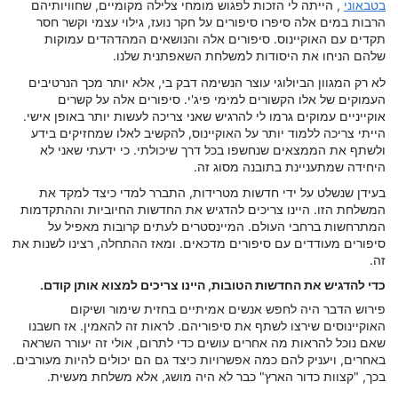
בטבאוני
, הייתה לי הזכות לפגוש מומחי צלילה מקומיים, שחוויותיהם
הרבות במים אלה סיפרו סיפורים על חקר נועז, גילוי עצמי וקשר חסר
תקדים עם האוקיינוס. סיפורים אלה והנושאים המהדהדים עמוקות
שלהם הניחו את היסודות למשלחת השאפתנית שלנו.
לא רק המגוון הביולוגי עוצר הנשימה דבק בי, אלא יותר מכך הנרטיבים
העמוקים של אלו הקשורים למימי פיג'י. סיפורים אלה על קשרים
אוקייניים עמוקים גרמו לי להרגיש שאני צריכה לעשות יותר באופן אישי.
הייתי צריכה ללמוד יותר על האוקיינוס, להקשיב לאלו שמחזיקים בידע
ולשתף את הממצאים שנחשפו בכל דרך שיכולתי. כי ידעתי שאני לא
היחידה שמתעניינת בתובנה מסוג זה.
בעידן שנשלט על ידי חדשות מטרידות, התברר למדי כיצד למקד את
המשלחת הזו. היינו צריכים להדגיש את החדשות החיוביות וההתקדמות
המתרחשות ברחבי העולם. המיינסטרים לעתים קרובות מאפיל על
סיפורים מעודדים עם סיפורים מדכאים. ומאז ההתחלה, רצינו לשנות את
זה.
כדי להדגיש את החדשות הטובות, היינו צריכים למצוא אותן קודם.
פירוש הדבר היה לחפש אנשים אמיתיים בחזית שימור ושיקום
האוקיינוסים שירצו לשתף את סיפוריהם. לראות זה להאמין. אז חשבנו
שאם נוכל להראות מה אחרים עושים כדי לתרום, אולי זה יעורר השראה
באחרים, ויעניק להם כמה אפשרויות כיצד גם הם יכולים להיות מעורבים.
בכך, "קצוות כדור הארץ" כבר לא היה מושג, אלא משלחת מעשית.