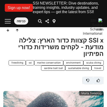
SSI NEWSLETTER: Dive destinations,
training insights, industry updates, and
Sign up now!
expert tips — get the latest from SSI!
כניסה
חזרה
SSI x קצוות כדור הארץ: צלילה
מודעת - לקחים משרידות כדורי
הפיתיון
freediving
ssi
marine conservation
environment
scuba diving
sardine bait ball
sustainable diving
travel
Marla Tomorug