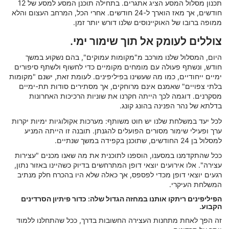
תכנון מסלול המסע הציג אתגרים. בתחילה תוכנן המסע למסע של 12
חודשים, אך מאז הוארך ל-24 חודשים. אחרי הכל, המרחב העצום והלא
ממופה ברובו של האוקיינוסים שלנו דורש יותר זמן.
צוללים לעומק אל תוך שימור ימי.
היום, המסלול שלנו מורכב מ"מקומות עמוקים", בהם נשקוע במשך
חודש, ונשתף פעולה עם מומחים מקומיים כדי לחשוף ולשתף סיפורים
ימיים ייחודיים, כמו מה שעשינו בפיליפינים. לעומת זאת, ישנם "מקומות
בלתי צפויים" שאמנם אינם מרוחקים, אך מסתירים סודות תת-ימיים
מסקרנים. דוגמה לכך הייתה חקרנו את שוניות הרכיכות האחרונות
בדלתא של נהר הפנינה בהונג קונג.
לכל יעד במשלחת שלנו יש חוט משותף: מערכות אקולוגיות ימיות יקרות
ערך ופעילי שימור מסורים הפועלים להגנתן. תובנה זו הייתה המניע
למסלול בן 24 החודשים, שתוכנן בקפידה במשך שנתיים.
ככל שהתקדמנו במסענו, הוספנו לתוכנית את מה שאנו מכנים "עצירות
עצירה". אלו אירועים יוצאי דופן המתרחשים בדיוק כשהיינו באזור נתון,
רגעים יוצאי דופן מכדי לפספס, אך כאלה שלא היו בהכרח חלק מנתיב
המשלחת העיקרי.
הפיליפינים ריתקו אותנו במחזה הגדול שלה: כדור פיתיון הסרדינים
הקבוע.
זה הפך לאחת מתחנות העצירה החשובות בדרך, ככל שהתחלנו ללמוד