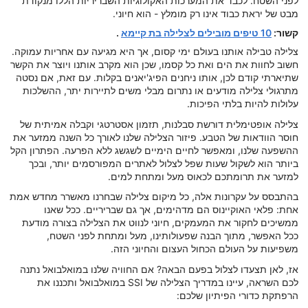
לפני השטח. לכבד את המערכות האקולוגיות השבריריות הללו מנקודת
מבט של יראת כבוד אינו רק מומלץ - הוא חיוני.
קשור:
10 טיפים מובילים לצלילה בת קיימא
.
צלילה טבילה אותנו בעולם ימי קסום, אך היא מגיעה עם אחריות עמוקה.
חשוב לחוות את הים ואת כל קסמו, שכן הוא מקרב אותנו ויוצר את הקשר
שתיארתי קודם לכן, אותו ניחנים הפיג'יאנים בקלות. עם זאת, אם נסטה
מתרגולי צלילה מודעים או נתרום מבלי משים לתיירות יתר, ההשלכות
עלולות להיות בלתי הפיכות.
צלילה אופטימלית דורשת סבלנות, תזמון אסטרטגי וקבלה אמיתית של
חוסר הוודאות של הטבע. פיזור הצלילה שלנו לאורך כל השנה ממזער את
ההשפעה שלנו, ומאפשר לחיים הימיים לשגשג ללא הפרעה. הפתרון הקל
ביותר הוא לשקול שעות שפל לצלול לאתרים המפורסמים יותר, ובכך
למזער את תרומתכם לכאוס מעל ומתחת למים.
בהתבסס על עקרונות אלה, כל מיקום צלילה שבחרנו מאשרר מחדש אמת
אחת: פלאי האוקיינוס הם מדהימים, אך גם שבריריים. ככל שאנו
ממשיכים לחקור את המעמקים, חיוני לנווט את הצלילה בצורה מודעת
ככל האפשר, מתוך הבנה שפעולותינו, מעל ומתחת לפני השטח,
משפיעות על העולם הכחול העצום והחיוני הזה.
אז, לאן תצעדו לצלול בפעם הבאה? אם החוויה שלנו במואלבואל נתנה
לכם השראה, עיינו במדריך הצלילה של SSI במואלבואל ותכננו את
הרפתקת כדורי הפיתיון שלכם: