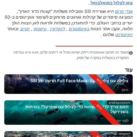
צאו לצלול במואלבואל
.
אנדי קרוס
היא שגרירת SSI ומובילת משלחת "קצוות כדור הארץ",
המציגה סיפורים של קהילות וארגונים מרוחקים לשימור אוקיינוסים ב-50
יעדים ברחבי העולם. כדי להתעדכן במשלחת ולראות לאן הצוות הולך
הלאה, עקבו אחר הצוות
באינסטגרם
,
לינקדאין
,
טיקטוק
,
יוטיוב
ובאתר
האינטרנט
שלהם
.
מאמר זה תורגם אוטומטית וייתכן שהוא מכיל אי דיוקים קלים; אנא עיינו בגרסה
המקורית באנגלית במקרה של ספק.
עוד
צלילה עם Full Face Mask: Specialty חדשה של SSI
היום
predragvuckovic
האם צריך לדעת לשחות כדי לצלול עם שנורקל? בטיחות
בשנירקול
לפני יום אחד
unsplash