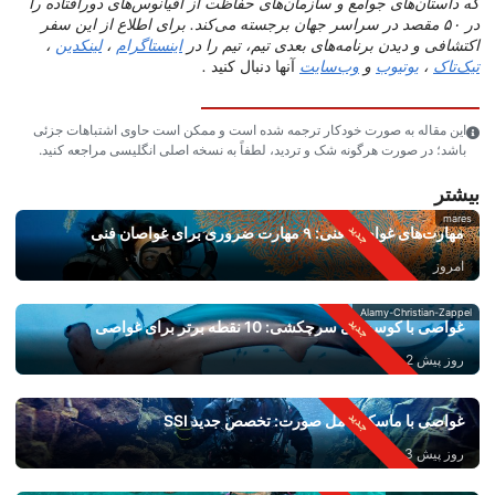
که داستان‌های جوامع و سازمان‌های حفاظت از اقیانوس‌های دورافتاده را
در ۵۰ مقصد در سراسر جهان برجسته می‌کند. برای اطلاع از این سفر
اکتشافی و دیدن برنامه‌های بعدی تیم، تیم را در
اینستاگرام
،
لینکدین
،
تیک‌تاک
،
یوتیوب
و
وب‌سایت
آنها دنبال کنید
.
این مقاله به صورت خودکار ترجمه شده است و ممکن است حاوی اشتباهات جزئی
باشد؛ در صورت هرگونه شک و تردید، لطفاً به نسخه اصلی انگلیسی مراجعه کنید.
بیشتر
mares
مهارت‌های غواصی فنی: ۹ مهارت ضروری برای غواصان فنی
امروز
Alamy-Christian-Zappel
غواصی با کوسه‌های سرچکشی: 10 نقطه برتر برای غواصی
روز پیش 2
غواصی با ماسک کامل صورت: تخصص جدید SSI
روز پیش 3