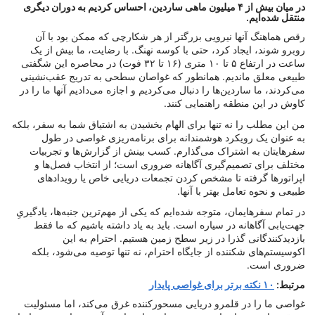
در میان بیش از ۴ میلیون ماهی ساردین، احساس کردیم به دوران دیگری
منتقل شده‌ایم.
رقص هماهنگ آنها نیرویی بزرگتر از هر شکارچی که ممکن بود با آن
روبرو شوند، ایجاد کرد، حتی با کوسه نهنگ. با رضایت، ما بیش از یک
ساعت در ارتفاع ۵ تا ۱۰ متری (۱۶ تا ۳۲ فوت) در محاصره این شگفتی
طبیعی معلق ماندیم. همانطور که غواصان سطحی به تدریج عقب‌نشینی
می‌کردند، ما ساردین‌ها را دنبال می‌کردیم و اجازه می‌دادیم آنها ما را در
کاوش در این منطقه راهنمایی کنند.
من این مطلب را نه تنها برای الهام بخشیدن به اشتیاق شما به سفر، بلکه
به عنوان یک رویکرد هوشمندانه برای برنامه‌ریزی غواصی در طول
سفرهایتان به اشتراک می‌گذارم. کسب بینش از گزارش‌ها و تجربیات
مختلف برای تصمیم‌گیری آگاهانه ضروری است؛ از انتخاب فصل‌ها و
اپراتورها گرفته تا مشخص کردن تجمعات دریایی خاص یا رویدادهای
طبیعی و نحوه تعامل بهتر با آنها.
در تمام سفرهایمان، متوجه شده‌ایم که یکی از مهم‌ترین جنبه‌ها، یادگیریِ
جهت‌یابی آگاهانه در سیاره است. باید به یاد داشته باشیم که ما فقط
بازدیدکنندگانی گذرا در زیر سطح زمین هستیم. احترام به این
اکوسیستم‌های شکننده از جایگاه احترام، نه تنها توصیه می‌شود، بلکه
ضروری است.
مرتبط:
۱۰ نکته برتر برای غواصی پایدار
غواصی ما را در قلمرو دریایی مسحورکننده غرق می‌کند، اما مسئولیت