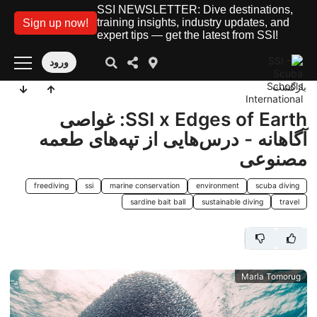
SSI NEWSLETTER: Dive destinations,
training insights, industry updates, and
Sign up now!
expert tips — get the latest from SSI!
ورود
بازگشت
SSI x Edges of Earth: غواصی
آگاهانه - درس‌هایی از تپه‌های طعمه
مصنوعی
freediving
ssi
marine conservation
environment
scuba diving
sardine bait ball
sustainable diving
travel
Marla Tomorug