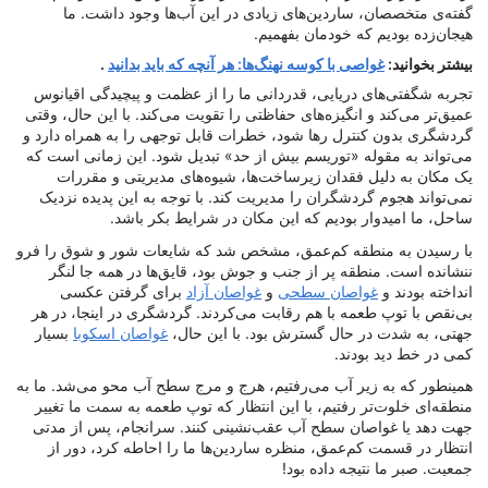
گفته‌ی متخصصان، ساردین‌های زیادی در این آب‌ها وجود داشت. ما
هیجان‌زده بودیم که خودمان بفهمیم.
بیشتر بخوانید:
غواصی با کوسه نهنگ‌ها: هر آنچه که باید بدانید
.
تجربه شگفتی‌های دریایی، قدردانی ما را از عظمت و پیچیدگی اقیانوس
عمیق‌تر می‌کند و انگیزه‌های حفاظتی را تقویت می‌کند. با این حال، وقتی
گردشگری بدون کنترل رها شود، خطرات قابل توجهی را به همراه دارد و
می‌تواند به مقوله «توریسم بیش از حد» تبدیل شود. این زمانی است که
یک مکان به دلیل فقدان زیرساخت‌ها، شیوه‌های مدیریتی و مقررات
نمی‌تواند هجوم گردشگران را مدیریت کند. با توجه به این پدیده نزدیک
ساحل، ما امیدوار بودیم که این مکان در شرایط بکر باشد.
با رسیدن به منطقه کم‌عمق، مشخص شد که شایعات شور و شوق را فرو
ننشانده است. منطقه پر از جنب و جوش بود، قایق‌ها در همه جا لنگر
انداخته بودند و
غواصان سطحی
و
غواصان آزاد
برای گرفتن عکسی
بی‌نقص با توپ طعمه با هم رقابت می‌کردند. گردشگری در اینجا، در هر
جهتی، به شدت در حال گسترش بود. با این حال،
غواصان اسکوبا
بسیار
کمی در خط دید بودند.
همینطور که به زیر آب می‌رفتیم، هرج و مرج سطح آب محو می‌شد. ما به
منطقه‌ای خلوت‌تر رفتیم، با این انتظار که توپ طعمه به سمت ما تغییر
جهت دهد یا غواصان سطح آب عقب‌نشینی کنند. سرانجام، پس از مدتی
انتظار در قسمت کم‌عمق، منظره ساردین‌ها ما را احاطه کرد، دور از
جمعیت. صبر ما نتیجه داده بود!