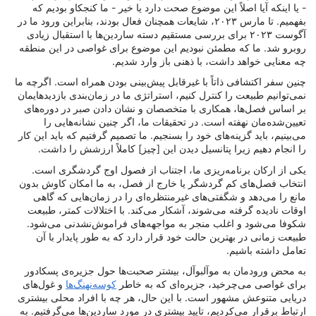
- یا اینکه آیا اصلاً این موضوع صحت دارد یا خیر - ما کنجکاو بودیم که
بفهمیم. تا مارس ۲۰۲۳، شایعات همچنان فعال بودند، بنابراین ورود ما در
آگوست ۲۰۲۳ برای بررسی مستقیم دسته ساردین‌ها با استقبال زیادی
روبرو شد. ما که مطمئن نبودیم این موضوع برای غواصی در این منطقه
چه معنایی خواهد داشت، با ذهنی باز وارد شدیم.
چنین سفر اکتشافی ذاتاً با غیرقابل پیش‌بینی بودن همراه است. اگرچه ما
نمی‌توانیم طبیعت را کنترل کنیم، استراتژی ما در زمان‌بندی بازدیدهایمان
بر اساس فصل‌ها، همکاری با متخصصان و نشان دادن صبر در دوره‌های
تعیین‌شده‌مان نهفته است. در تحقیقات ما، اگر چنین نشانه‌هایی را
می‌بینیم، باید گزینه‌های خود را بسنجیم. ما تصمیم گرفتیم که باید این کار
را انجام دهیم زیرا پتانسیل دیدن این [چیز] کاملاً ارزشش را داشت.
یکی از ارکان برنامه‌ریزی ما، اجتناب از فصول اوج گردشگری است.
انتخاب فصل‌های کم گردشگر یا خارج از فصل، به ما امکان کاوش بدون
مانع را می‌دهد و شگفتی‌های غیرمنتظره‌ای را در زمان‌هایی که گاهی
اوقات نادیده گرفته می‌شوند، آشکار می‌کند. با اختلالات کمتر، طبیعت
شکوفا می‌شود و اغلب منجر به مواجهه‌های فراموش‌نشدنی می‌شود.
طبیعت زمانی در بهترین حالت خود قرار دارد که به طور پایدار با آن
تعامل داشته باشیم.
به محض ورودمان به موآلبوآل، بیشتر صحبت‌ها حول جزیره‌ی پسکادور
برای غواصی می‌چرخید، جزیره‌ای که به خاطر
کوسه‌نهنگ‌ها
و غول‌های
دریایی متنوعش مشهور است. با این حال، هر چه با افراد محلی بیشتری
ارتباط برقرار می‌کردیم، تایید بیشتری در مورد ساردین‌ها می‌گرفتیم. به