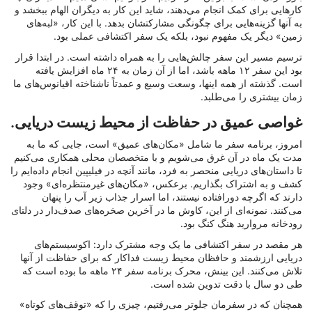
کارهایی برای کمک انجام می‌دهند، شاید این کار به دیگران الهام ببخشد و
به آنها گزینه‌هایی برای چگونگی مشارکتشان بدهد. با این کار، «لبه‌های
زمین» دیگر یک مفهوم نبود، بلکه یک سفر اکتشافی عملی بود.
ترسیم مسیر این سفر چالش‌هایی را به همراه داشته است. در ابتدا قرار
بود این سفر ۱۲ ماهه باشد، اما از آن زمان به ۲۴ ماه افزایش یافته
است. گذشته از همه اینها، وسعت وسیع و عمدتاً ناشناخته اقیانوس‌های ما
زمان بیشتری را می‌طلبد.
غواصی عمیق در حفاظت از محیط زیست دریایی.
امروز، برنامه سفر ما شامل «مکان‌های عمیق» است، جایی که ما به
مدت یک ماه در آن غرق می‌شویم و با متخصصان محلی همکاری می‌کنیم
تا داستان‌های دریایی منحصر به فرد، مانند آنچه در فیلیپین انجام داده‌ایم را
کشف و به اشتراک بگذاریم. برعکس، «مکان‌های غیرمنتظره‌ای» وجود
دارند که اگرچه دورافتاده نیستند، اما اسرار جذاب زیر آب را پنهان
می‌کنند. نمونه‌ای از این، کاوش ما در آخرین صخره‌های صدف‌دار در دلتای
رودخانه مروارید هنگ کنگ بود.
هر مقصد در سفر اکتشافی ما یک وجه مشترک دارد: اکوسیستم‌های
دریایی ارزشمند و حافظان محیط زیست فداکار که برای حفاظت از آنها
تلاش می‌کنند. این بینش، محرک برنامه سفر ۲۴ ماهه ما بوده است که
طی دو سال با دقت تدوین شده است.
همچنان که در سفرمان جلوتر می‌رفتیم، چیزی را که «توقف‌های کوتاه»