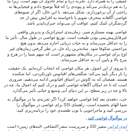
عمیقی را به همراه دارد. تجربه دریا و تمام جادوی آن مهم است، زیرا ما
را به هم نزدیک‌تر می‌کند و پیوندی را که قبلاً توضیح دادم و فیجیایی‌ها به
راحتی از آن برخوردارند، شکل می‌دهد. با این حال، اگر از شیوه‌های
غواصی آگاهانه منحرف شویم یا ناخواسته به افزایش بیش از حد
گردشگران کمک کنیم، عواقب آن می‌تواند جبران‌ناپذیر باشد.
غواصی بهینه مستلزم صبر، زمان‌بندی استراتژیک و پذیرش واقعی
غیرقابل‌پیش‌بینی بودن طبیعت است. توزیع غواصی در طول سال، تأثیر ما
را به حداقل می‌رساند و به حیات دریایی اجازه می‌دهد بدون هیچ
مزاحمتی شکوفا شود. ساده‌ترین راه حل، در نظر گرفتن زمان‌های غیر
اوج برای غواصی در مکان‌های مشهورتر است که سهم شما را در هرج و
مرج بالا و پایین آب به حداقل می‌رساند.
با پیروی از این اصول، هر مکان غواصی که انتخاب کرده‌ایم، یک حقیقت
را بار دیگر تأیید می‌کند: شگفتی‌های اقیانوس باورنکردنی، اما شکننده
هستند. همچنان که به کاوش در اعماق اقیانوس ادامه می‌دهیم، ضروری
است که تا حد امکان آگاهانه غواصی کنیم و درک کنیم که اعمال ما، چه در
بالا و چه در زیر سطح، بر این دنیای آبی وسیع و حیاتی تأثیر می‌گذارد.
خب، دفعه‌ی بعد کجا غواصی خواهید کرد؟ اگر تجربه‌ی ما در موآلبوآل به
شما الهام بخشیده است، راهنمای SSI برای غواصی در موآلبوآل را
بررسی کنید و ماجراجویی با توپ طعمه‌ی خود را برنامه‌ریزی کنید:
در موآلبوآل غواصی کنید
.
اندی کراس
سفیر SSI و سرپرست سفر اکتشافی «لبه‌های زمین» است