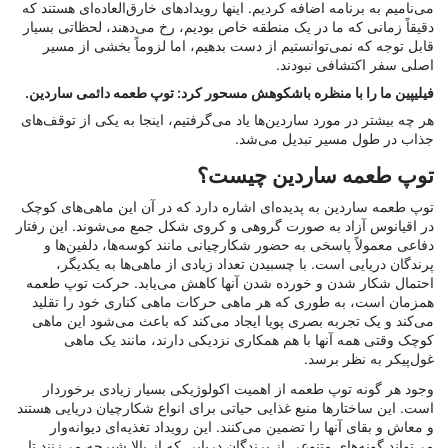
می‌نامیم به برنامه اضافه کردیم. اینها رویدادهای خارق‌العاده‌ای هستند که
دقیقاً زمانی که ما در یک منطقه خاص بودیم، رخ می‌دهند، لحظاتی بسیار
قابل توجه که نمی‌توانستیم از دست بدهیم، اما لزوماً بخشی از مسیر
اصلی سفر اکتشافی نبودند.
فیلیپین ما را با منظره باشکوهش مسحور کرد: توپ طعمه دائمی ساردین.
هر چه بیشتر در مورد ساردین‌ها یاد می‌گرفتیم، اینجا به یکی از توقف‌های
جذاب در طول مسیر تبدیل می‌شد.
توپ طعمه ساردین چیست؟
توپ طعمه ساردین به پدیده‌ای اشاره دارد که در آن این ماهی‌های کوچک
در اقیانوس آزاد به صورت گروهی و کروی شکل جمع می‌شوند. این رفتار
دفاعی معمولاً پاسخی به حضور شکارچیانی مانند کوسه‌ها، دلفین‌ها و
پرندگان دریایی است. با چسبیدن تعداد زیادی از ماهی‌ها به یکدیگر،
احتمال شکار شدن و خورده شدن آنها کاهش می‌یابد. حرکت توپ طعمه
همزمان است، به طوری که هر ماهی حرکات ماهی کناری خود را تقلید
می‌کند و یک تجربه بصری پویا ایجاد می‌کند که باعث می‌شود این ماهی
کوچک وقتی همه آنها با هم همکاری نزدیکی دارند، مانند یک ماهی
غول‌پیکر به نظر برسد.
وجود هر گونه توپ طعمه از اهمیت اکولوژیکی بسیار زیادی برخوردار
است. این ساختارها منبع غذایی حیاتی برای انواع شکارچیان دریایی هستند
و معاش و بقای آنها را تضمین می‌کنند. این رویداد تغذیه‌ای دیوانه‌وار
می‌تواند گونه‌های متنوعی از پرندگان دریایی که از بالا شیرجه می‌زنند تا