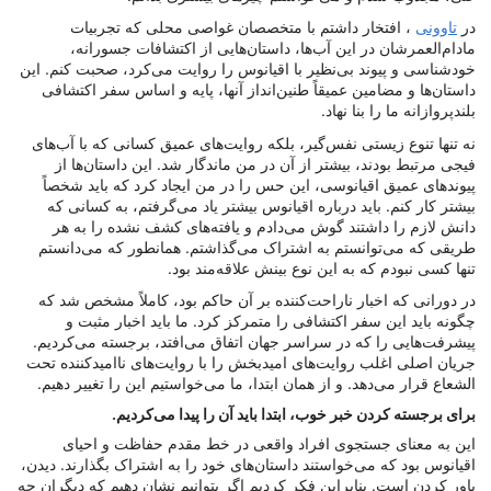
در
تاوونی
، افتخار داشتم با متخصصان غواصی محلی که تجربیات
مادام‌العمرشان در این آب‌ها، داستان‌هایی از اکتشافات جسورانه،
خودشناسی و پیوند بی‌نظیر با اقیانوس را روایت می‌کرد، صحبت کنم. این
داستان‌ها و مضامین عمیقاً طنین‌انداز آنها، پایه و اساس سفر اکتشافی
بلندپروازانه ما را بنا نهاد.
نه تنها تنوع زیستی نفس‌گیر، بلکه روایت‌های عمیق کسانی که با آب‌های
فیجی مرتبط بودند، بیشتر از آن در من ماندگار شد. این داستان‌ها از
پیوندهای عمیق اقیانوسی، این حس را در من ایجاد کرد که باید شخصاً
بیشتر کار کنم. باید درباره اقیانوس بیشتر یاد می‌گرفتم، به کسانی که
دانش لازم را داشتند گوش می‌دادم و یافته‌های کشف نشده را به هر
طریقی که می‌توانستم به اشتراک می‌گذاشتم. همانطور که می‌دانستم
تنها کسی نبودم که به این نوع بینش علاقه‌مند بود.
در دورانی که اخبار ناراحت‌کننده بر آن حاکم بود، کاملاً مشخص شد که
چگونه باید این سفر اکتشافی را متمرکز کرد. ما باید اخبار مثبت و
پیشرفت‌هایی را که در سراسر جهان اتفاق می‌افتد، برجسته می‌کردیم.
جریان اصلی اغلب روایت‌های امیدبخش را با روایت‌های ناامیدکننده تحت
الشعاع قرار می‌دهد. و از همان ابتدا، ما می‌خواستیم این را تغییر دهیم.
برای برجسته کردن خبر خوب، ابتدا باید آن را پیدا می‌کردیم.
این به معنای جستجوی افراد واقعی در خط مقدم حفاظت و احیای
اقیانوس بود که می‌خواستند داستان‌های خود را به اشتراک بگذارند. دیدن،
باور کردن است. بنابراین فکر کردیم اگر بتوانیم نشان دهیم که دیگران چه