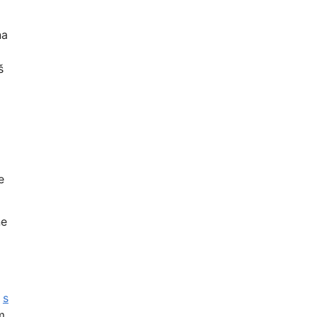
na
i
š
e
ne
a
s
m,