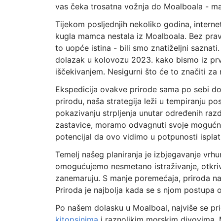
vas čeka trosatna vožnja do Moalboala - ma
Tijekom posljednjih nekoliko godina, interne
kugla mamca nestala iz Moalboala. Bez pravog
to uopće istina - bili smo znatiželjni saznati
dolazak u kolovozu 2023. kako bismo iz prve
iščekivanjem. Nesigurni što će to značiti z
Ekspedicija ovakve prirode sama po sebi dol
prirodu, naša strategija leži u tempiranju po
pokazivanju strpljenja unutar određenih raz
zastavice, moramo odvagnuti svoje mogućnos
potencijal da ovo vidimo u potpunosti isplat
Temelj našeg planiranja je izbjegavanje vrh
omogućujemo nesmetano istraživanje, otkri
zanemaruju. S manje poremećaja, priroda na
Priroda je najbolja kada se s njom postupa 
Po našem dolasku u Moalboal, najviše se pr
kitopsinima
i raznolikim morskim divovima. 