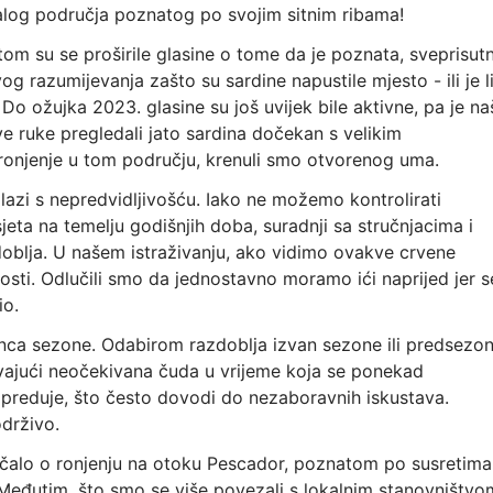
log područja poznatog po svojim sitnim ribama!
tom su se proširile glasine o tome da je poznata, sveprisut
 razumijevanja zašto su sardine napustile mjesto - ili je l
. Do ožujka 2023. glasine su još uvijek bile aktivne, pa je na
 ruke pregledali jato sardina dočekan s velikim
a ronjenje u tom području, krenuli smo otvorenog uma.
azi s nepredvidljivošću. Iako ne možemo kontrolirati
sjeta na temelju godišnjih doba, suradnji sa stručnjacima i
doblja. U našem istraživanju, ako vidimo ovakve crvene
ti. Odlučili smo da jednostavno moramo ići naprijed jer s
io.
unca sezone. Odabirom razdoblja izvan sezone ili predsezo
vajući neočekivana čuda u vrijeme koja se ponekad
preduje, što često dovodi do nezaboravnih iskustava.
održivo.
ičalo o ronjenju na otoku Pescador, poznatom po susretim
Međutim, što smo se više povezali s lokalnim stanovništvo