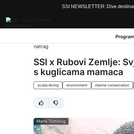
SSI NEWSLETTER: Dive destinations
Program
natrag
SSI x Rubovi Zemlje: Svj
s kuglicama mamaca
scuba diving
environment
marine conservation
Marla Tomorug