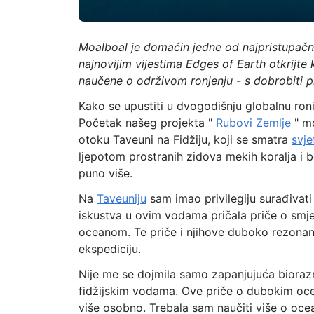
Moalboal je domaćin jedne od najpristupačniji
najnovijim vijestima Edges of Earth otkrijte 
naučene o održivom ronjenju - s dobrobiti p
Kako se upustiti u dvogodišnju globalnu roni
Početak našeg projekta "
Rubovi Zemlje
" mo
otoku Taveuni na Fidžiju, koji se smatra
svje
ljepotom prostranih zidova mekih koralja i 
puno više.
Na
Taveuniju
sam imao privilegiju surađivati
iskustva u ovim vodama pričala priče o smje
oceanom. Te priče i njihove duboko rezonan
ekspediciju.
Nije me se dojmila samo zapanjujuća biorazn
fidžijskim vodama. Ove priče o dubokim oce
više osobno. Trebala sam naučiti više o ocean