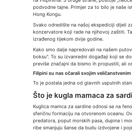
na Filipinima. S druge strane, postoje „neoče
podvodne tajne. Primjer za to bilo je naše is
Hong Kongu.
Svako odredište na našoj ekspediciji dijeli 
konzervatore koji rade na njihovoj zaštiti. 
izrađenog tijekom dvije godine.
Kako smo dalje napredovali na našem putova
boksu". To su izvanredni događaji koji se do
previše značajni da bismo ih propustili, ali o
Filipini su nas očarali svojim veličanstven
To je postala jedna od glavnih usputnih stan
Što je kugla mamaca za sard
Kuglica mamca za sardine odnosi se na feno
sferičnu formaciju na otvorenom oceanu. O
predatora, poput morskih pasa, dupina i mor
ribe smanjuju šanse da budu izdvojene i poj