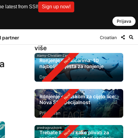
e latest from SSI!
Sign up now!
Prijava
Croatian
I partner
više
Alamy-Christian-Zappel
Ronjenje s čekićarima: 10
ka
najboljih mjesta za ronjenje
Danas
Ronjenje s maskom za cijelo lice:
Nova SSI specijalnost
Prije 1 dan
predragvuckovic
Trebate li znati kako plivati ​​za