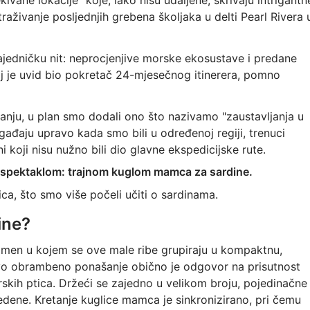
kivane lokacije“ koje, iako nisu udaljene, skrivaju intrigantn
traživanje posljednjih grebena školjaka u delti Pearl Rivera 
zajedničku nit: neprocjenjive morske ekosustave i predane
Taj je uvid bio pokretač 24-mjesečnog itinerera, pomno
nju, u plan smo dodali ono što nazivamo "zaustavljanja u
gađaju upravo kada smo bili u određenoj regiji, trenuci
ni koji nisu nužno bili dio glavne ekspedicijske rute.
im spektaklom: trajnom kuglom mamca za sardine.
ica, što smo više počeli učiti o sardinama.
ine?
men u kojem se ove male ribe grupiraju u kompaktnu,
vo obrambeno ponašanje obično je odgovor na prisutnost
skih ptica. Držeći se zajedno u velikom broju, pojedinačne
edene. Kretanje kuglice mamca je sinkronizirano, pri čemu