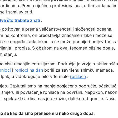
 sardinama. Prema riječima profesionalaca, u tim vodama im
 i sami uvjeriti.
Sve što trebate znati
.
 poštovanje prema veličanstvenosti i složenosti oceana,
m ne kontrolira, on predstavlja značajne rizike i može se
o se događa kada lokacija ne može podnijeti priljev turista
ljanja i propisa. S obzirom na ovaj fenomen blizine obale,
m stanju.
ne nisu umanjile entuzijazam. Područje je vrvjelo aktivnošću
onioci
i
ronioci na dah
borili za savršenu snimku mamaca.
 Ipak, u vidokrugu je bilo vrlo malo
ronilaca
.
tajao. Otplutali smo na manje posjećeno područje, očekujući
mjeru ili povlačenje ronilaca na površini. Napokon, nakon
li, spektakl sardina nas je okružio, daleko od gomile. Naše
 smo se kao da smo preneseni u neko drugo doba.