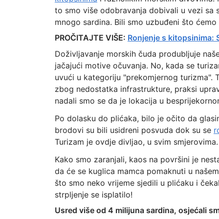
to smo više odobravanja dobivali u vezi sa
mnogo sardina. Bili smo uzbuđeni što ćemo se
PROČITAJTE VIŠE:
Ronjenje s kitopsinima: 
Doživljavanje morskih čuda produbljuje naše
jačajući motive očuvanja. No, kada se turiza
uvući u kategoriju "prekomjernog turizma". T
zbog nedostatka infrastrukture, praksi uprav
nadali smo se da je lokacija u besprijekorno
Po dolasku do plićaka, bilo je očito da glasi
brodovi su bili usidreni posvuda dok su se
r
Turizam je ovdje divljao, u svim smjerovima.
Kako smo zaranjali, kaos na površini je nes
da će se kuglica mamca pomaknuti u našem s
što smo neko vrijeme sjedili u plićaku i čeka
strpljenje se isplatilo!
Usred više od 4 milijuna sardina, osjećali