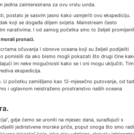
m jedina zainteresirana za ovu vrstu uvida.
ti, postalo je sasvim jasno kako usmjeriti ovu ekspediciju.
redak koji se događa diljem svijeta. Mainstream često
im narativima. I od samog početka smo to željeli promijenit
 morali pronaći.
 crtama očuvanja i obnove oceana koji su željeli podijeliti
smo pomislili da ako bismo mogli pokazati što drugi čine kak
, dajući im neke mogućnosti kako se i oni mogu uključiti. Ti
vediva ekspedicija.
ve. U početku zamišljeno kao 12-mjesečno putovanje, od ta
mo i uglavnom neistraženo prostranstvo naših oceana
ra.
cija“, gdje ćemo se uroniti na mjesec dana, surađujući s
odijelili jedinstvene morske priče, poput onoga što smo radi