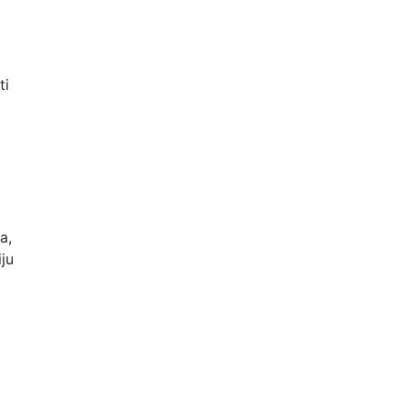
ti
a,
iju