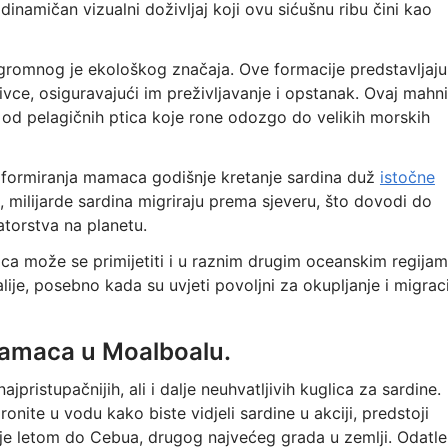
 dinamičan vizualni doživljaj koji ovu sićušnu ribu čini kao
gromnog je ekološkog značaja. Ove formacije predstavljaju
ivce, osiguravajući im preživljavanje i opstanak. Ovaj mahni
 od pelagičnih ptica koje rone odozgo do velikih morskih
 formiranja mamaca godišnje kretanje sardina duž
istočne
milijarde sardina migriraju prema sjeveru, što dovodi do
torstva na planetu.
a može se primijetiti i u raznim drugim oceanskim regijam
alije, posebno kada su uvjeti povoljni za okupljanje i migrac
mamaca u Moalboalu.
pristupačnijih, ali i dalje neuhvatljivih kuglica za sardine.
onite u vodu kako biste vidjeli sardine u akciji, predstoji
e letom do Cebua, drugog najvećeg grada u zemlji. Odatle