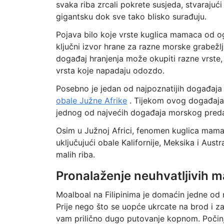
svaka riba zrcali pokrete susjeda, stvarajući
gigantsku dok sve tako blisko surađuju.
Pojava bilo koje vrste kuglica mamaca od o
ključni izvor hrane za razne morske grabežlj
događaj hranjenja može okupiti razne vrste,
vrsta koje napadaju odozdo.
Posebno je jedan od najpoznatijih događaja
obale Južne Afrike
. Tijekom ovog događaja, 
jednog od najvećih događaja morskog preda
Osim u Južnoj Africi, fenomen kuglica mamac
uključujući obale Kalifornije, Meksika i Austr
malih riba.
Pronalaženje neuhvatljivih 
Moalboal na Filipinima je domaćin jedne od naj
Prije nego što se uopće ukrcate na brod i zar
vam prilično dugo putovanje kopnom. Počinj