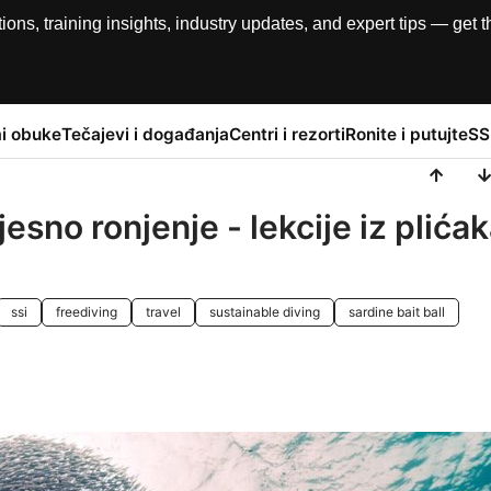
, training insights, industry updates, and expert tips — get th
i obuke
Tečajevi i događanja
Centri i rezorti
Ronite i putujte
SS
esno ronjenje - lekcije iz plića
ssi
freediving
travel
sustainable diving
sardine bait ball