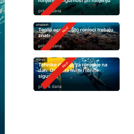
ronjenje? Sigurnost pri ronjenju
prije 2 dana
unsplash
Topliji oceani: Što ronioci trebaju
znati
prije 4 dana
mares
Tehnike disanja za ronjenje na
dah: Ostanite mirni i ronite
sigurnije
prije 6 dana