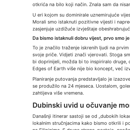
otkrića na bilo koji način. Znala sam da nisa
U eri kojom su dominirale uznemirujuće vijes
Morali smo istaknuti pozitivne vijesti i nap
zasjenjuje uzdižuće izvještaje obeshrabrujuć
Da bismo istaknuli dobru vijest, prvo smo je
To je značilo traženje iskrenih ljudi na prvim
svoje priče. Vidjeti znači vjerovati. Stoga 
bi doprinijeli, možda bi to inspiriralo druge
Edges of Earth više nije bio koncept, već iz
Planiranje putovanja predstavljalo je izazo
se produžilo na 24 mjeseca. Uostalom, gole
zahtijeva više vremena.
Dubinski uvid u očuvanje mo
Današnji itinerar sastoji se od „dubokih loka
lokalnim stručnjacima kako bismo otkrili i p