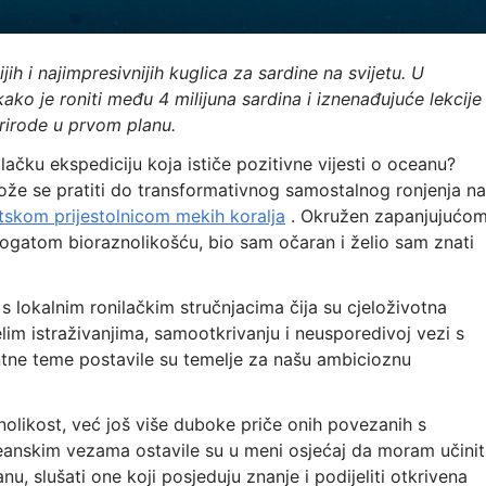
h i najimpresivnijih kuglica za sardine na svijetu. U
kako je roniti među 4 milijuna sardina i iznenađujuće lekcije
rirode u prvom planu.
lačku ekspediciju koja ističe pozitivne vijesti o oceanu?
že se pratiti do transformativnog samostalnog ronjenja na
tskom prijestolnicom mekih koralja
. Okružen zapanjujućo
bogatom bioraznolikošću, bio sam očaran i želio sam znati
 s lokalnim ronilačkim stručnjacima čija su cjeloživotna
lim istraživanjima, samootkrivanju i neusporedivoj vezi s
tne teme postavile su temelje za našu ambicioznu
olikost, već još više duboke priče onih povezanih s
anskim vezama ostavile su u meni osjećaj da moram učinit
u, slušati one koji posjeduju znanje i podijeliti otkrivena