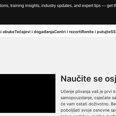
, training insights, industry updates, and expert tips — get th
i obuke
Tečajevi i događanja
Centri i rezorti
Ronite i putujte
SS
Naučite se os
Učenje plivanja vaš je prvi
samopouzdanje, osjećate se 
će vam ostati doživotno. Bez o
poboljšati svoje osnovne spo