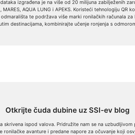
dataka izgrađena je na više od 20 milijuna zabilježenih za
SI, MARES, AQUA LUNG i APEKS. Koristeći tehnologiju QR ko
tre i odmarališta te podržava više marki ronilačkih računala 
nutim destinacijama, kombinirajte učenje ronjenja s odmorom 
Otkrijte čuda dubine uz SSI-ev blog
da skrivena ispod valova. Pridružite nam se na uzbudljivom 
ve ronilačke avanture i predane napore za očuvanje koji os