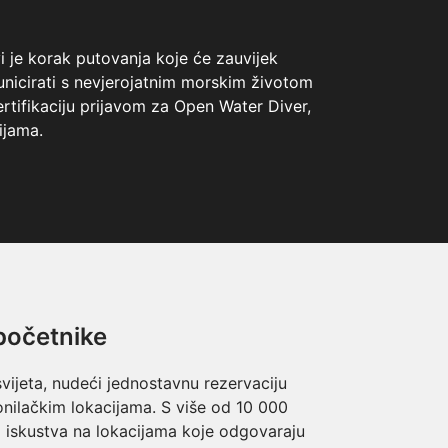
 je korak putovanja koje će zauvijek
municirati s nevjerojatnim morskim životom
rtifikaciju prijavom za Open Water Diver,
ijama.
 početnike
vijeta, nudeći jednostavnu rezervaciju
nilačkim lokacijama. S više od 10 000
ti iskustva na lokacijama koje odgovaraju