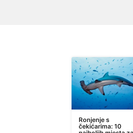
Ronjenje s
čekićarima: 10
najboljih mjesta z