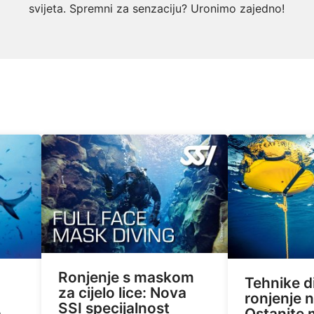
svijeta. Spremni za senzaciju? Uronimo zajedno!
Ronjenje s maskom
Tehnike d
za cijelo lice: Nova
ronjenje 
SSI specijalnost
a
Ostanite m