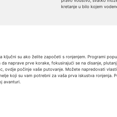
pravo vodstvo, svatko može 
kretanje u bilo kojem vode
 ključni su ako želite započeti s ronjenjem. Programi popu
da naprave prve korake, fokusirajući se na disanje, plutanj
nilac, ovdje počinje vaše putovanje. Možete napredovati vla
elje koji su vam potrebni za vaša prva iskustva ronjenja. Po
j avanturi.