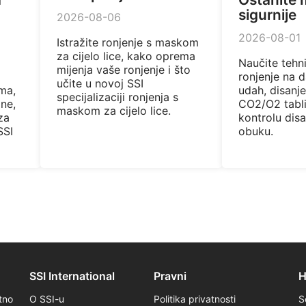
sigurnije
2026-08-06
2026-08-01
Istražite ronjenje s maskom
za cijelo lice, kako oprema
Naučite tehn
mijenja vaše ronjenje i što
ronjenje na d
učite u novoj SSI
ma,
udah, disanj
specijalizaciji ronjenja s
one,
CO2/O2 tabli
maskom za cijelo lice.
za
kontrolu disa
SSI
obuku.
SSI International
Pravni
H
tno
O SSI-u
Politika privatnosti
S