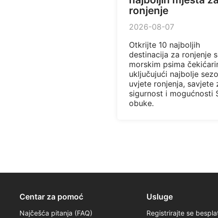
ronjenje
2026-08-07
Otkrijte 10 najboljih
destinacija za ronjenje s
morskim psima čekićari
uključujući najbolje sez
uvjete ronjenja, savjete 
sigurnost i mogućnosti 
obuke.
Centar za pomoć
Usluge
Najčešća pitanja (FAQ)
Registrirajte se bespla