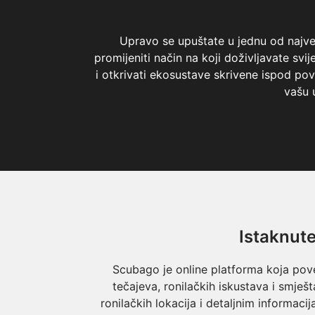
Upravo se upuštate u jednu od najveć
promijeniti način na koji doživljavate sv
i otkrivati ​​ekosustave skrivene ispod 
vašu 
Istaknute
Scubago je online platforma koja pove
tečajeva, ronilačkih iskustava i smj
ronilačkih lokacija i detaljnim informac