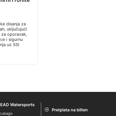
ike disanja za
ah, uključujući
e za oporavak,
ce i sigurnu
nja uz SSI
EAD Watersports
Pretplata na bilten
cubago