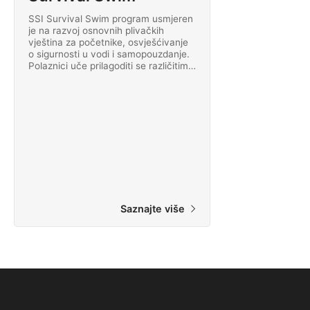
SSI Survival Swim program usmjeren
je na razvoj osnovnih plivačkih
vještina za početnike, osvješćivanje
o sigurnosti u vodi i samopouzdanje.
Polaznici uče prilagoditi se različitim
uvjetima u vodi, koristiti osnovnu
opremu i primjenjivati ​​bitne
sigurnosne principe kako bi osigurali
udobnost i kontrolu u vodi, s ciljem
uspješnog završetka procjene fizičke
spremnosti za Open Water Diver.
Saznajte više