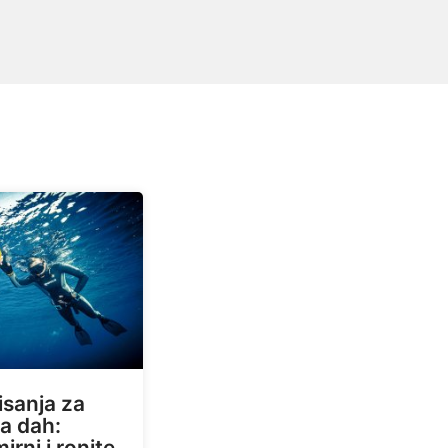
isanja za
na dah:
irni i ronite