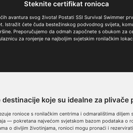
Steknite certifikat ronioca
ih avantura svog života! Postati SSI Survival Swimmer prvi
ijet. Istražit ćete čuda bestežinskog podvodnog svijeta, ko
površine. Preporučujemo da odmah započnete s obukom za ce
ulaznicu za ronjenje na najboljim svjetskim ronilačkim lokac
 destinacije koje su idealne za plivače
zuje ronioce s ronilačkim centrima i odmaralištima diljem s
eštaja — pokretana najvećom svjetskom bazom podataka o ro
ijama o divljim životinjama, ronioci mogu pronaći i rezervira