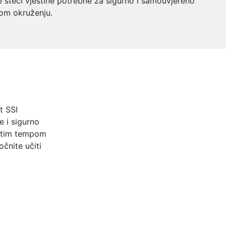
steći vještine potrebne za sigurno i samouvjereno
nom okruženju.
t SSI
e i sigurno
stitim tempom
čnite učiti