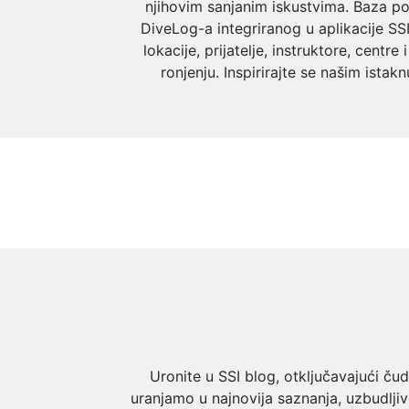
njihovim sanjanim iskustvima. Baza po
DiveLog-a integriranog u aplikacije S
lokacije, prijatelje, instruktore, cen
ronjenju. Inspirirajte se našim istak
Uronite u SSI blog, otključavajući ču
uranjamo u najnovija saznanja, uzbudlji