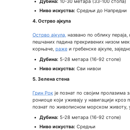
Дубина:
10-30 метара (33-100 стопа)
Ниво искуства:
Средњи до Напредни
4. Острво ајкула
Острво ајкула,
названо по облику пераја,
пешчаних падина прекривених низом мек
корњаче,
раже
и гребенске ајкуле, заје
Дубина:
5-28 метара (16-92 стопе)
Ниво искуства:
Сви нивои
5. Зелена стена
Грин Рок
је познат по својим пролазима 
рониоце који уживају у навигацији кроз 
познат по живописном морском животу,
Дубина:
5-28 метара (16-92 стопе)
Ниво искуства:
Средњи