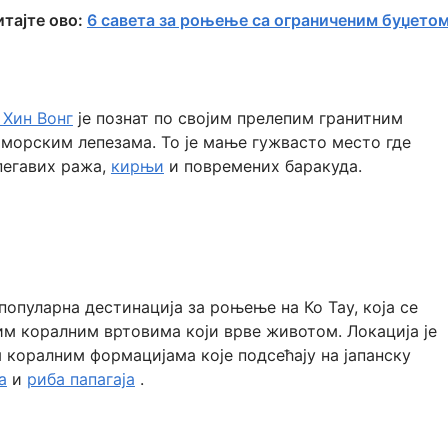
тајте ово:
6 савета за роњење са ограниченим буџетом
 Хин Вонг
је познат по својим прелепим гранитним
морским лепезама. То је мање гужвасто место где
пегавих ража,
кирњи
и повремених баракуда.
 популарна дестинација за роњење на Ко Тау, која се
им коралним вртовима који врве животом. Локација је
коралним формацијама које подсећају на јапанску
а
и
риба папагаја
.