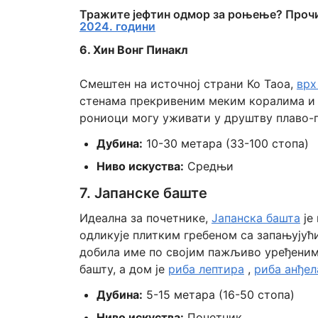
Тражите јефтин одмор за роњење? Прочи
2024. години
6. Хин Вонг Пинакл
Смештен на источној страни Ко Таоа,
врх
стенама прекривеним меким коралима и 
рониоци могу уживати у друштву плаво-
Дубина:
10-30 метара (33-100 стопа)
Ниво искуства:
Средњи
7. Јапанске баште
Идеална за почетнике,
Јапанска башта
је
одликује плитким гребеном са запањујућ
добила име по својим пажљиво уређеним 
башту, а дом је
риба лептира
,
риба анђел
Дубина:
5-15 метара (16-50 стопа)
Ниво искуства:
Почетник