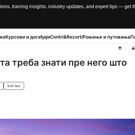
, training insights, industry updates, and expert tips — get th
ке
Курсеви и догађаји
Centri&Rezorti
Роњење и путовања
П
та треба знати пре него што
koh tao