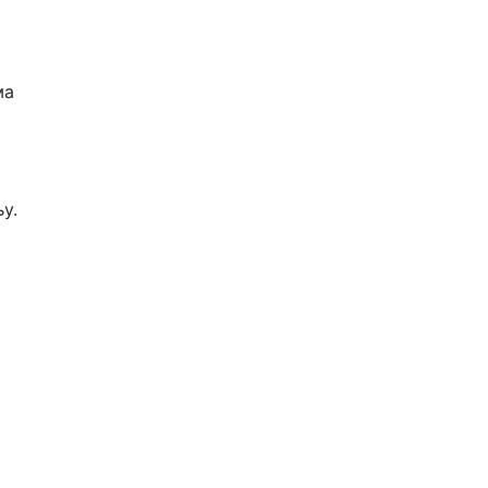
ма
у.