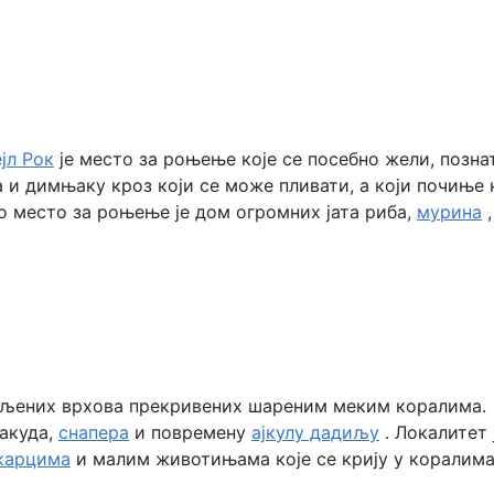
јл Рок
је место за роњење које се посебно жели, позна
и димњаку кроз који се може пливати, а који почиње 
во место за роњење је дом огромних јата риба,
мурина
,
пљених врхова прекривених шареним меким коралима.
ракуда,
снапера
и повремену
ајкулу дадиљу
. Локалитет 
карцима
и малим животињама које се крију у коралима