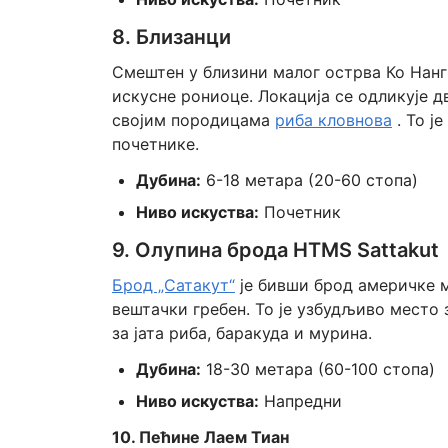
8. Близанци
Смештен у близини малог острва Ко Нанг
искусне рониоце. Локација се одликује 
својим породицама
риба кловнова
. То ј
почетнике.
Дубина:
6-18 метара (20-60 стопа)
Ниво искуства:
Почетник
9. Олупина брода HTMS Sattakut
Брод „Сатакут“
је бивши брод америчке м
вештачки гребен. То је узбудљиво место
за јата риба, баракуда и мурина.
Дубина:
18-30 метара (60-100 стопа)
Ниво искуства:
Напредни
10. Пећине Лаем Тиан