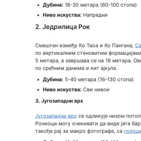
Дубина:
18-30 метара (60-100 стопа)
Ниво искуства:
Напредни
2. Једрилица Рок
Смештен између Ко Таоа и Ко Пангана,
Се
по вертикалним стеновитим формацијама 
5 метара, а завршава се на 18 метара. О
по срећним данима и кит ајкула.
Дубина:
5-40 метара (16-130 стопа)
Ниво искуства:
Сви нивои
3. Југозападни врх
Југозападни врх
се одликује низом пото
Рониоци могу очекивати да виде јата ба
такође рај за макро фотографе, са
голош