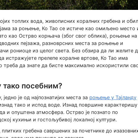
војих топлих вода, живописних коралних гребена и оби
јама за роњење, Ко Тао се истиче као омиљено место 
ато као Острво корњача (због свог облика), роњење на
одводних пејзажа, разноврсних места за роњење и
ачи рониоце из целог света. Без обзира да ли желите 
да истражујете прелепе коралне вртове, Ко Тао има
о треба да знате да бисте максимално искористили сво
у тако посебним?
, једно је од најпознатијих места за
роњење у Тајланду
 изнад тако и испод воде. Изнад површине карактеришу
да и опуштена атмосфера. Острво је познато по
ској кухињи и гостољубивој локалној култури.
д плитких гребена савршених за почетнике до изазовни