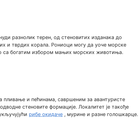
 нуди разнолик терен, од стеновитих изданака до
их и тврдих корала. Рониоци могу да уоче морске
дно са богатим избором мањих морских животиња.
за пливање и пећинама, савршеним за авантуристе
подводне стеновите формације. Локалитет је такође
 укључујући
рибе окидаче
, мурине и разне голошкарце.