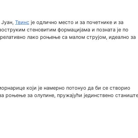
 Јуан,
Твинс
је одлично место и за почетнике и за
двоструким стеновитим формацијама и позната је по
е релативно лако роњење са малом струјом, идеално за
орнарице који је намерно потонуо да би се створио
 за роњење за олупине, пружајући јединствено станишт