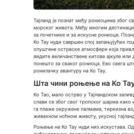
Тајланд је познат међу рониоцима због с
морског живота. Међу многим дестинаци
за почетнике и за искусне рониоце. Позн
Ко Тау нуди савршен спој запањујућих п
опуштене острвске атмосфере која привл
видите величанствене китове ајкуле или 
понешто за сваког рониоца. Ево свега шт
ронилачку авантуру на Ко Тау.
Шта чини роњење на Ко Та
Ко Тао, мало острво у Тајландском заливу
слави се због свог тропског шарма како
га плаже окружене палмама, тиркизна во
живахном ноћном животу, укусној тајланд
Роњење на Ко Тау нуди низ искустава. О