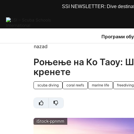
SSI NEWSLETTER: Dive destinations
Програми обу
nazad
Роњење на Ко Таоу: Ш
кренете
scuba diving
coral reefs
marine life
freediving
iStock-ppnmm