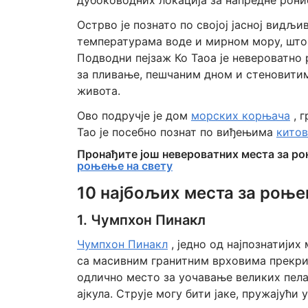
дубоководних локација за напредне рони
Острво је познато по својој јасној видљи
температурама воде и мирном мору, што 
Подводни пејзаж Ко Таоа је невероватн
за пливање, пешчаним дном и стеновити
живота.
Ово подручје је дом
морских корњача
, г
Тао је посебно познат по виђењима
китов
Пронађите још невероватних места за р
роњење на свету
10 најбољих места за роње
1. Чумпхон Пинакл
Чумпхон Пинакл
, једно од најпознатијих
са масивним гранитним врховима прекри
одлично место за уочавање великих пелаг
ајкула. Струје могу бити јаке, пружајући