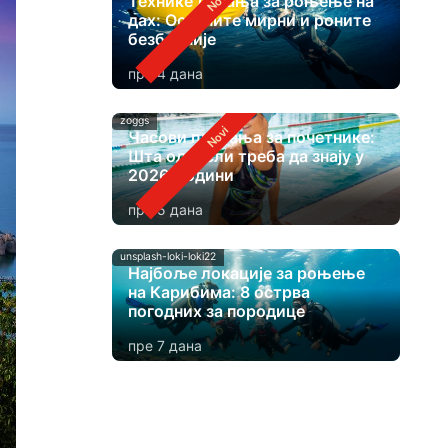
Технике дисања за роњење на
дах: Останите мирни и роните
безбедније
пре 4 дана
zoggs
Часови пливања за почетнике:
Шта одрасли треба да знају у
2026. години
пре 5 дана
unsplash-loki-loki22
Најбоље локације за роњење
на Карибима: 8 острва
погодних за породице
пре 7 дана