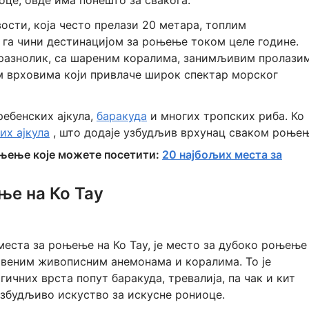
оце, овде има понешто за свакога.
вости, која често прелази 20 метара, топлим
га чини дестинацијом за роњење током целе године.
о разнолик, са шареним коралима, занимљивим пролази
м врховима који привлаче широк спектар морског
ребенских ајкула,
баракуда
и многих тропских риба. Ко
их ајкула
, што додаје узбудљив врхунац сваком роњењ
оњење које можете посетити:
20 најбољих места за
ње на Ко Тау
 места за роњење на Ко Тау, је место за дубоко роњење
веним живописним анемонама и коралима. То је
ичних врста попут баракуда, тревалија, па чак и кит
 узбудљиво искуство за искусне рониоце.