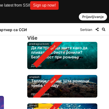
e latest from SSI!
Sign up now!
Prijavljivanje
Serbian
артнер са ССИ
Više
predragvuckovic
Да ли треба да знате како да
пливате да бисте ронили?
Безбедност при роњењу
Данас
unsplash
Топлији океани: Шта рониоци
треба да знају
пре 2 дана
mares