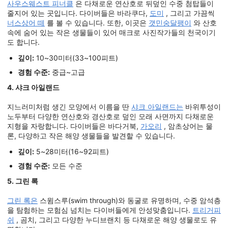
사우스웨스트 피너클
은 다채로운 연산호로 뒤덮인 수중 첨탑들이
줄지어 있는 곳입니다. 다이버들은 바라쿠다,
도미
, 그리고 가끔씩
너스상어 떼
를 볼 수 있습니다. 또한, 이곳은
갯민숭달팽이
와 산호
속에 숨어 있는 작은 생물들이 있어 매크로 사진작가들의 천국이기
도 합니다.
깊이:
10~30미터(33~100피트)
경험 수준:
중급~고급
4. 샤크 아일랜드
지느러미처럼 생긴 모양에서 이름을 딴
샤크 아일랜드는
바위투성이
노두부터 다양한 연산호와 경산호로 덮인 모래 사면까지 다채로운
지형을 자랑합니다. 다이버들은 바다거북,
가오리
, 암초상어는 물
론, 다양하고 작은 해양 생물들을 발견할 수 있습니다.
깊이:
5~28미터(16~92피트)
경험 수준:
모든 수준
5. 그린 록
그린 록은
스윔스루(swim through)와 동굴로 유명하며, 수중 암석층
을 탐험하는 모험심 넘치는 다이버들에게 안성맞춤입니다.
트리거피
쉬
, 곰치, 그리고 다양한 누디브랜치 등 다채로운 해양 생물로도 유