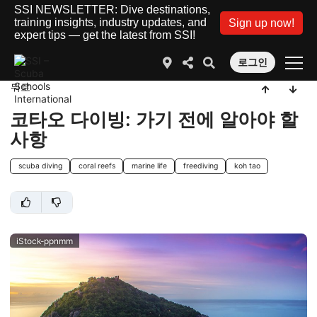
SSI NEWSLETTER: Dive destinations,
training insights, industry updates, and
Sign up now!
expert tips — get the latest from SSI!
로그인
뒤로
코타오 다이빙: 가기 전에 알아야 할
사항
scuba diving
coral reefs
marine life
freediving
koh tao
iStock-ppnmm