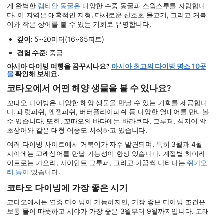
게 완벽한
램티안 동굴은
다양한 수중 동굴과 스윔스루를 자랑합니
다. 이 지역은 매혹적인 지형, 다채로운 산호초 물고기, 그리고 거북
이와 작은 상어를 볼 수 있는 기회로 유명합니다.
깊이:
5~20미터(16~65피트)
경험 수준:
중급
아시아 다이빙 여행을 꿈꾸시나요?
아시아 최고의 다이빙 명소 10곳
을
확인해 보세요.
코타오에서 어떤 해양 생물을 볼 수 있나요?
꼬따오 다이빙은 다양한 해양 생물을 만날 수 있는 기회를 제공합니
다. 패럿피쉬, 엔젤피쉬, 버터플라이피쉬 등 다양한 열대어를 만나볼
수 있습니다. 또한, 꼬따오의 바다에는 바라쿠다, 그루퍼, 심지어 암
초상어와 같은 대형 어종도 서식하고 있습니다.
여러 다이빙 사이트에서 거북이가 자주 발견되며, 특히 3월과 4월
사이에는 고래상어를 만날 가능성이 항상 있습니다. 계절별 하이라
이트로는 가오리, 자이언트 그루퍼, 그리고 가끔씩 나타나는
쥐가오
리 등이
있습니다.
코타오 다이빙에 가장 좋은 시기
코타오에서는 연중 다이빙이 가능하지만, 가장 좋은 다이빙 조건은
보통 물이 따뜻하고 시야가 가장 좋은 3월부터 9월까지입니다. 고래