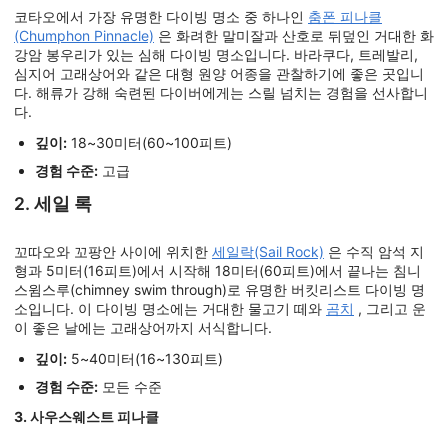
코타오에서 가장 유명한 다이빙 명소 중 하나인
춤폰 피나클
(Chumphon Pinnacle)
은 화려한 말미잘과 산호로 뒤덮인 거대한 화
강암 봉우리가 있는 심해 다이빙 명소입니다. 바라쿠다, 트레발리,
심지어 고래상어와 같은 대형 원양 어종을 관찰하기에 좋은 곳입니
다. 해류가 강해 숙련된 다이버에게는 스릴 넘치는 경험을 선사합니
다.
깊이:
18~30미터(60~100피트)
경험 수준:
고급
2. 세일 록
꼬따오와 꼬팡안 사이에 위치한
세일락(Sail Rock)
은 수직 암석 지
형과 5미터(16피트)에서 시작해 18미터(60피트)에서 끝나는 침니
스윔스루(chimney swim through)로 유명한 버킷리스트 다이빙 명
소입니다. 이 다이빙 명소에는 거대한 물고기 떼와
곰치
, 그리고 운
이 좋은 날에는 고래상어까지 서식합니다.
깊이:
5~40미터(16~130피트)
경험 수준:
모든 수준
3. 사우스웨스트 피나클