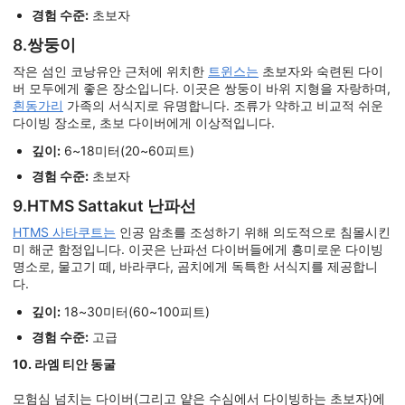
경험 수준:
초보자
8.쌍둥이
작은 섬인 코낭유안 근처에 위치한
트윈스는
초보자와 숙련된 다이
버 모두에게 좋은 장소입니다. 이곳은 쌍둥이 바위 지형을 자랑하며,
흰동가리
가족의 서식지로 유명합니다. 조류가 약하고 비교적 쉬운
다이빙 장소로, 초보 다이버에게 이상적입니다.
깊이:
6~18미터(20~60피트)
경험 수준:
초보자
9.HTMS Sattakut 난파선
HTMS 사타쿠트는
인공 암초를 조성하기 위해 의도적으로 침몰시킨
미 해군 함정입니다. 이곳은 난파선 다이버들에게 흥미로운 다이빙
명소로, 물고기 떼, 바라쿠다, 곰치에게 독특한 서식지를 제공합니
다.
깊이:
18~30미터(60~100피트)
경험 수준:
고급
10. 라엠 티안 동굴
모험심 넘치는 다이버(그리고 얕은 수심에서 다이빙하는 초보자)에