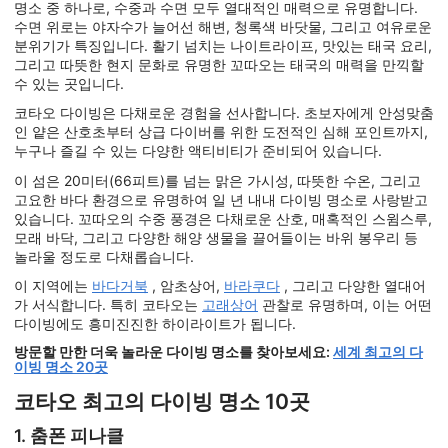
명소 중 하나로, 수중과 수면 모두 열대적인 매력으로 유명합니다.
수면 위로는 야자수가 늘어선 해변, 청록색 바닷물, 그리고 여유로운
분위기가 특징입니다. 활기 넘치는 나이트라이프, 맛있는 태국 요리,
그리고 따뜻한 현지 문화로 유명한 꼬따오는 태국의 매력을 만끽할
수 있는 곳입니다.
코타오 다이빙은 다채로운 경험을 선사합니다. 초보자에게 안성맞춤
인 얕은 산호초부터 상급 다이버를 위한 도전적인 심해 포인트까지,
누구나 즐길 수 있는 다양한 액티비티가 준비되어 있습니다.
이 섬은 20미터(66피트)를 넘는 맑은 가시성, 따뜻한 수온, 그리고
고요한 바다 환경으로 유명하여 일 년 내내 다이빙 명소로 사랑받고
있습니다. 꼬따오의 수중 풍경은 다채로운 산호, 매혹적인 스윔스루,
모래 바닥, 그리고 다양한 해양 생물을 끌어들이는 바위 봉우리 등
놀라울 정도로 다채롭습니다.
이 지역에는
바다거북
, 암초상어,
바라쿠다
, 그리고 다양한 열대어
가 서식합니다. 특히 코타오는
고래상어
관찰로 유명하며, 이는 어떤
다이빙에도 흥미진진한 하이라이트가 됩니다.
방문할 만한 더욱 놀라운 다이빙 명소를 찾아보세요:
세계 최고의 다
이빙 명소 20곳
코타오 최고의 다이빙 명소 10곳
1. 춤폰 피나클