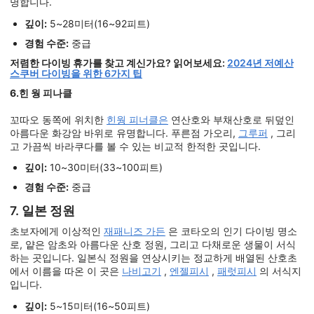
명합니다.
깊이:
5~28미터(16~92피트)
경험 수준:
중급
저렴한 다이빙 휴가를 찾고 계신가요? 읽어보세요:
2024년 저예산
스쿠버 다이빙을 위한 6가지 팁
6.힌 웡 피나클
꼬따오 동쪽에 위치한
힌웡 피너클은
연산호와 부채산호로 뒤덮인
아름다운 화강암 바위로 유명합니다. 푸른점 가오리,
그루퍼
, 그리
고 가끔씩 바라쿠다를 볼 수 있는 비교적 한적한 곳입니다.
깊이:
10~30미터(33~100피트)
경험 수준:
중급
7. 일본 정원
초보자에게 이상적인
재패니즈 가든
은 코타오의 인기 다이빙 명소
로, 얕은 암초와 아름다운 산호 정원, 그리고 다채로운 생물이 서식
하는 곳입니다. 일본식 정원을 연상시키는 정교하게 배열된 산호초
에서 이름을 따온 이 곳은
나비고기
,
엔젤피시
,
패럿피시
의 서식지
입니다.
깊이:
5~15미터(16~50피트)