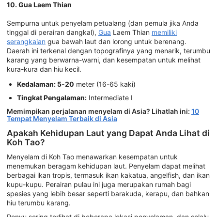
10. Gua Laem Thian
Sempurna untuk penyelam petualang (dan pemula jika Anda
tinggal di perairan dangkal),
Gua
Laem Thian
memiliki
serangkaian
gua bawah laut dan lorong untuk berenang.
Daerah ini terkenal dengan topografinya yang menarik, terumbu
karang yang berwarna-warni, dan kesempatan untuk melihat
kura-kura dan hiu kecil.
Kedalaman: 5-20
meter (16-65 kaki)
Tingkat Pengalaman:
Intermediate I
Memimpikan perjalanan menyelam di Asia? Lihatlah ini:
10
Tempat Menyelam Terbaik di Asia
Apakah Kehidupan Laut yang Dapat Anda Lihat di
Koh Tao?
Menyelam di Koh Tao menawarkan kesempatan untuk
menemukan beragam kehidupan laut. Penyelam dapat melihat
berbagai ikan tropis, termasuk ikan kakatua, angelfish, dan ikan
kupu-kupu. Perairan pulau ini juga merupakan rumah bagi
spesies yang lebih besar seperti barakuda, kerapu, dan bahkan
hiu terumbu karang.
Penyu sering terlihat di beberapa lokasi penyelaman, dan selalu