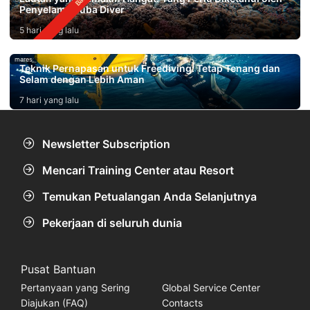
Penyelam Scuba Diver
5 hari yang lalu
mares
Teknik Pernapasan untuk Freediving: Tetap Tenang dan
Selam dengan Lebih Aman
7 hari yang lalu
Newsletter Subscription
Mencari Training Center atau Resort
Temukan Petualangan Anda Selanjutnya
Pekerjaan di seluruh dunia
Pusat Bantuan
Pertanyaan yang Sering
Global Service Center
Diajukan (FAQ)
Contacts