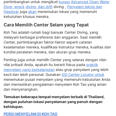
pertimbangkan untuk mengikuti
kursus
Advanced Open Water
Diver, wreck
diving, dan drift
diving
.
Penyelam teknis dan
freediver
juga
akan
menemukan lokasi yang memenuhi
kebutuhan khusus mereka.
Cara Memilih Center Selam yang Tepat
Koh Tao adalah rumah bagi banyak Center Diving, yang
melayani berbagai preferensi dan anggaran. Saat memilih
Center, pertimbangkan faktor-faktor seperti catatan
keselamatan mereka, kualifikasi instruktur mereka, kualitas dan
kondisi peralatan mereka, dan ukuran grup mereka.
Penting juga untuk memilih Center yang selaras dengan nilai-
nilai pribadi Anda, apakah itu berarti fokus pada
praktik
menyelam yang berkelanjutan
atau grup penyelam yang lebih
kecil dan lebih personal. Gunakan
SSI Center Locator untuk
menemukan pusat menyelam yang memenuhi kebutuhan Anda
dan memastikan pengalaman menyelam Koh Tao yang aman
dan menyenangkan.
Temukan beberapa tempat menyelam terbaik di Thailand,
dengan puluhan lokasi penyelaman yang penuh dengan
kehidupan.
PERGI MENYELAM DI KOH TAO