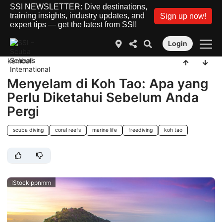
SSI NEWSLETTER: Dive destinations,
training insights, industry updates, and
Sign up now!
expert tips — get the latest from SSI!
Login
kembali
Menyelam di Koh Tao: Apa yang
Perlu Diketahui Sebelum Anda
Pergi
scuba diving
coral reefs
marine life
freediving
koh tao
iStock-ppnmm