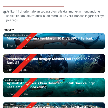
Artikel ini diterjemahkan secara otomatis dan mungkin mengandung
sedikit ketidakakuratan; silakan merujuk ke versi bahasa Inggris aslinya
jika ragu.
more
Alamy-Christian-Zappel
Menyelam Bersama Hiu Martil: 10 DIVE SPOT Terbaik
1 hari yang lalu
Penyelaman Scuba dengan Masker Full Face: Specialty
Baru SSI
2 hari yang lalu
predragvuckovic
Apakah Anda Harus Bisa Berenang untuk Snorkeling?
Keselamatan Snorkeling
3 hari yang lalu
unsplash
Lautan yang Semakin Hangat: Yang Perlu Diketahui oleh