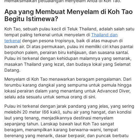
memaksimalkan petualangan menyelam Anda di Koh Tao.
Apa yang Membuat Menyelam di Koh Tao
Begitu Istimewa?
Koh Tao, sebuah pulau kecil di Teluk Thailand, adalah salah satu
tempat paling terkenal untuk menyelam di
Thailand dan
terkenal
dengan pesona tropisnya, baik di atas maupun di
bawah air. Di atas permukaan, pulau ini memiliki ciri khas pantai
berpohon palem, perairan biru kehijauan, dan suasana santai.
Pulau ini terkenal dengan kehidupan malamnya yang semarak,
masakan Thailand yang lezat, dan budaya lokal yang Selamat
Datang.
Menyelam di Koh Tao menawarkan beragam pengalaman. Dari
terumbu karang dangkal yang sempurna untuk pemula hingga
lokasi perairan dalam yang menantang untuk Advanced Diver,
selalu ada sesuatu untuk semua orang di sini.
Pulau ini terkenal dengan jarak pandang yang jelas, yang sering
melebihi 20 meter (66 kaki), suhu air yang hangat, dan kondisi
laut yang tenang, menjadikannya destinasi menyelam
sepanjang tahun. Lanskap bawah laut Koh Tao sangat
beragam, menampilkan karang berwarna-warni, tempat
berenang yang menarik, dasar berpasir, dan puncak berbatu