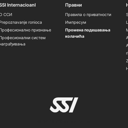
SSI Internacioanl
Правни
О ССИ
Правила о приватности
Prepoznavanje ronioca
Импресум
Професионално признање
Промена подешавања
колачића
Професионални систем
награђивања
© 2026 SSI International