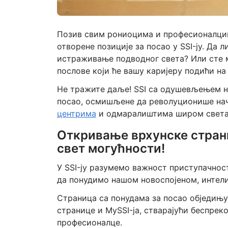
Позив свим рониоцима и професионалцима
отворене позиције за посао у SSI-ју. Да 
истраживање подводног света? Или сте 
послове који ће вашу каријеру подићи на
Не тражите даље! SSI са одушевљењем н
посао, осмишљене да револуционише начи
центрима
и одмаралиштима широм света
Откривање врхунске стран
свет могућности!
У SSI-ју разумемо важност приступачнос
да понудимо нашом новоспојеном, интел
Страница са понудама за посао обједињу
странице и MySSI-ја, стварајући беспрек
професионалце.