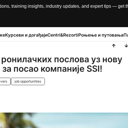
, training insights, industry updates, and expert tips — get th
ке
Курсеви и догађаји
Centri&Rezorti
Роњење и путовања
П
 ронилачких послова уз нову
за посао компаније SSI!
ivers
job opportunities