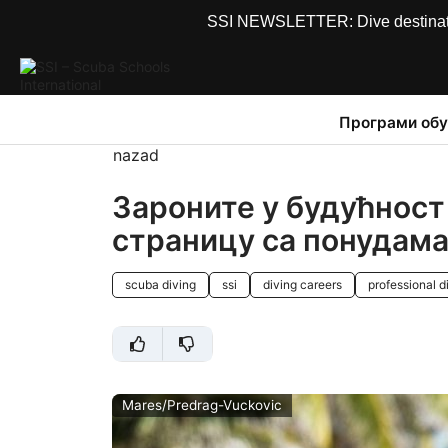
SSI NEWSLETTER: Dive destinations
Програми обу
nazad
Зароните у будућност
страницу са понудама 
scuba diving
ssi
diving careers
professional d
Mares/Predrag-Vuckovic