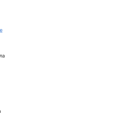
е
ла
а