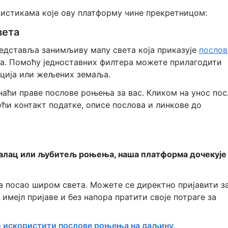
ристикама које ову платформу чине прекретницом:
вета
редставља занимљиву мапу света која приказује
послов
а. Помоћу једноставних филтера можете прилагодити
ација или жељених земаља.
аћи праве послове роњења за вас. Кликом на унос пос
ћи контакт податке, описе послова и линкове до
налац или љубитељ роњења, наша платформа дочекује
за посао широм света. Можете се директно пријавити з
имејл пријаве и без напора пратити своје потраге за
ко искористити послове роњења на даљину.