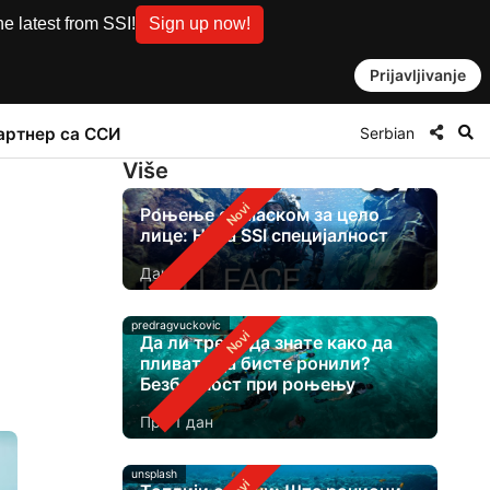
e latest from SSI!
Sign up now!
Prijavljivanje
Serbian
артнер са ССИ
Više
Роњење са маском за цело
лице: Нова SSI специјалност
Данас
predragvuckovic
Да ли треба да знате како да
пливате да бисте ронили?
Безбедност при роњењу
Пре 1 дан
unsplash