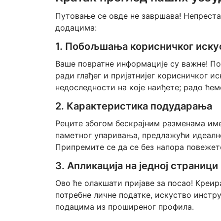
Путовање се овде не завршава! Непрест
додацима:
1. Побољшања корисничког иску
Ваше повратне информације су важне! По
ради глађег и пријатнијег корисничког ис
недоследности на које наиђете; радо ћем
2. Карактеристика подударања
Реците збогом бескрајним разменама име
паметног упаривања, предлажући идеалн
Припремите се да се без напора повежет
3. Апликација на једној страници
Ово ће олакшати пријаве за посао! Креир
потребне личне податке, искуство инстр
подацима из проширеног профила.