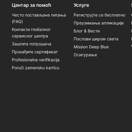
Центар за помоћ
Услуге
Често постављана питања
Региструјте се бесплатно
(FАQ)
Преузимање апликације
Контакти глобалног
Блог & Вести
сервисног центра
Послови широм света
Заштита потрошача
Mission Deep Blue
Пронађите сертификат
Осигурање
Profesionalna verifikacija
Poruči zamensku karticu