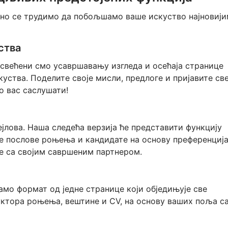
ано се трудимо да побољшамо ваше искуство најновиј
ства
свећени смо усавршавању изгледа и осећаја странице
куства. Поделите своје мисли, предлоге и пријавите св
о вас саслушати!
јлова. Наша следећа верзија ће представити функцију
е послове роњења и кандидате на основу преференција
е са својим савршеним партнером.
амо формат од једне странице који обједињује све
уктора роњења, вештине и CV, на основу ваших поља с