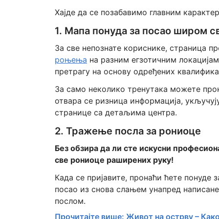
Хајде да се позабавимо главним каракте
1. Мапа понуда за посао широм с
За све непознате кориснике, страница п
роњења
на разним егзотичним локацијам
претрагу на основу одређених квалифик
За само неколико тренутака можете прон
отвара се ризница информација, укључују
странице са детаљима центра.
2. Тражење посла за рониоце
Без обзира да ли сте искусни професио
све рониоце раширених руку!
Када се пријавите, пронаћи ћете понуде 
посао из снова слањем унапред написане 
послом.
Прочитајте више: Живот на острву – Ка