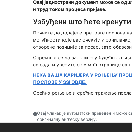
Овај једнострани документ може се одш
и труд током процеса пријаве.
Узбуђени што ћете кренути
Почните да додајете претраге послова на
могућности које вас очекују у ронилачкој
отворене позиције за посао, зато обавезн
Спремите се да зароните у будућност и
се сада и уверите се у моћ странице са п
НЕКА ВАША КАРИЈЕРА У РОЊЕЊУ ПРО
ПОСЛОВЕ У SSI ОВДЕ.
Срећно роњење и срећно тражење посла
Овај чланак је аутоматски преведен и може 
оригиналну енглеску верзију.