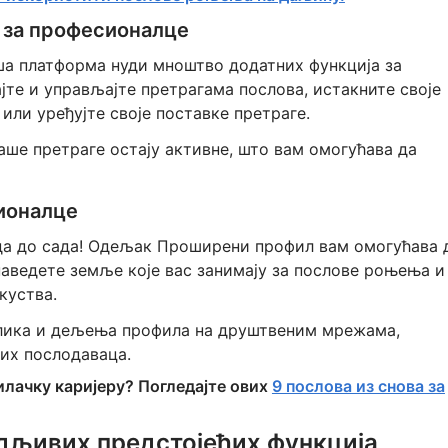
 за професионалце
аша платформа нуди мноштво додатних функција за
те и управљајте претрагама послова, истакните своје
или уређујте своје поставке претраге.
ше претраге остају активне, што вам омогућава да
ионалце
ада до сада! Одељак Проширени профил вам омогућава 
наведете земље које вас занимају за послове роњења и
куства.
слика и дељења профила на друштвеним мрежама,
их послодаваца.
илачку каријеру? Погледајте ових
9 послова из снова за
удљивих предстојећих функција