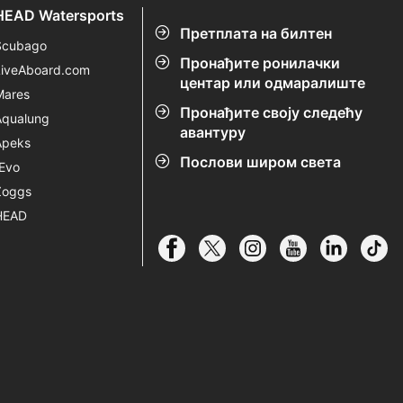
HEAD Watersports
Претплата на билтен
Scubago
Пронађите ронилачки
LiveAboard.com
центар или одмаралиште
Mares
Пронађите своју следећу
Aqualung
авантуру
Apeks
Послови широм света
rEvo
Zoggs
HEAD