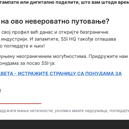
тампати или дигитално поделити, што вам штеди вре
 на ово невероватно путовање?
 свој профил већ данас и откријте безграничне
 индустрији. И запамтите, SSI HQ такође оглашава
о погледајте и њих!
спуњену неограниченим могућностима. Придружите нам
онудама за посао SSI-ја:
ЦВЕТА - ИСТРАЖИТЕ СТРАНИЦУ СА ПОНУДАМА ЗА
!
садржати мање нетачности; уколико имате недоумица, погледајт