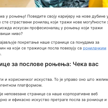
 у роњењу! Поведите своју каријеру на нове дубине 
ли сте страствени ронилац који тражи нове могућности 
можда искусан професионалац у роњењу који тражи
 виши ниво?
ајављује покретање наше странице са понудама за
н на који се тражиоци посла повезују са
ронилачким
.
ице за послове роњења: Чека вас
ти и корисничког искуства. То је управо оно што жели
игентном платформом.
је неповезане странице са наше корпоративне веб
орно и ефикасно искуство претраге посла за рониоце и