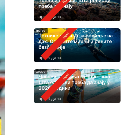
Топлији океани: Шта рониоци
треба да знају
пре 3 дана
mares
Технике дисања за роњење на
дах: Останите мирни и роните
безбедније
пре 5 дана
zoggs
Часови пливања за почетнике:
Шта одрасли треба да знају у
2026. години
пре 6 дана