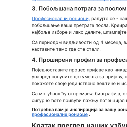
3. Побољшана потрага за послом
Професионални рониоци,
радујте се - н
побољшање ваше претраге посла. Креирај
најбоље изборе и лако делите, штампајте 
Са периодом видљивости од 4 месеца, ва
наставите тамо где сте стали.
4. Проширени профил за профес
Поједноставите процес пријаве као ник
унапред попуните документа за пријаву, 
покажете своје јединствене вештине и ис
Са могућношћу отпремања биографија, 
сигурно ћете привући пажњу потенцијалн
Потребна вам је инспирација за вашу рон
професионалне рониоце
.
Кратак преглед наших узб