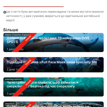
Ця стаття була автоматично перекладена та може містити незначні
неточності; у разі сумнівів зверніться до оригінальної англійської
версії.
Бiльше
Alamy-Christian-Zappel
Дайвінг із акулами-молотами: 10 найкращих DIVE
SPOTS
1 день тому
Підводне плавання з Full Face Mask: нова Specialty SSI
2 днів тому
predragvuckovic
Чи потрібно вміти плавати, щоб займатися
снорклінгом? Безпека під час снорклінгу
3 днів тому
unsplash
Потепління океанів: що потрібно знати дайверам