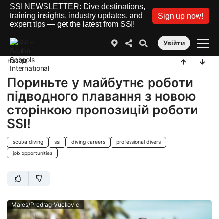
SSI NEWSLETTER: Dive destinations,
training insights, industry updates, and
Sign up now!
expert tips — get the latest from SSI!
Увійти
назад
Пориньте у майбутнє роботи
підводного плавання з новою
сторінкою пропозицій роботи
SSI!
scuba diving
ssi
diving careers
professional divers
job opportunities
Mares/Predrag-Vuckovic