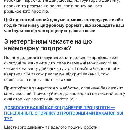
необхідні персональні дані, досвід інструктора з дайвінгу,
навички та резюме на основі полів даних вашого
розширеного профілю.
Цей односторінковий документ можна роздрукувати або
поділитися ним у цифровому форматі, що заощадить ваш
час і зусилля під час процесу подання заявки.
З нетерпінням чекаєте на цю
неймовірну подорож?
Почніть додавати пошукові запити до свого профілю вже
сьогодні та відкрийте для себе безмежні можливості, які
чекають на вас у дайвінг-індустрії. І пам’ятайте, що штаб-
квартира SSI також рекламує відкриті вакансії, тож
обов’язково перегляньте їх також!
Приготуйтеся зануритися у майбутнє, сповнене безмежних
можливостей. Приєднуйтесь до нас зараз і переконайтеся у
силі сторінки пропозицій роботи SSI:
ДОЗВОЛЬТЕ ВАШІЙ КАР'ЄРІ ДАЙВЕРІВ ПРОЦВІТАТИ —
ПЕРЕГЛЯНЬТЕ СТОРІНКУ З ПРОПОЗИЦІЯМИ ВАКАНСІЇ SSI
ТУТ.
Щасливого дайвінгу та вдалого пошуку роботи!