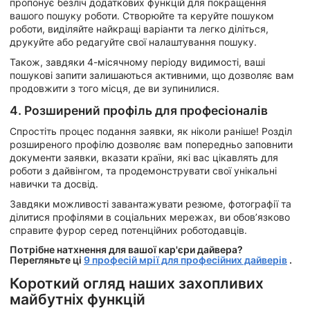
пропонує безліч додаткових функцій для покращення
вашого пошуку роботи. Створюйте та керуйте пошуком
роботи, виділяйте найкращі варіанти та легко діліться,
друкуйте або редагуйте свої налаштування пошуку.
Також, завдяки 4-місячному періоду видимості, ваші
пошукові запити залишаються активними, що дозволяє вам
продовжити з того місця, де ви зупинилися.
4. Розширений профіль для професіоналів
Спростіть процес подання заявки, як ніколи раніше! Розділ
розширеного профілю дозволяє вам попередньо заповнити
документи заявки, вказати країни, які вас цікавлять для
роботи з дайвінгом, та продемонструвати свої унікальні
навички та досвід.
Завдяки можливості завантажувати резюме, фотографії та
ділитися профілями в соціальних мережах, ви обов’язково
справите фурор серед потенційних роботодавців.
Потрібне натхнення для вашої кар'єри дайвера?
Перегляньте ці
9 професій мрії для професійних дайверів
.
Короткий огляд наших захопливих
майбутніх функцій