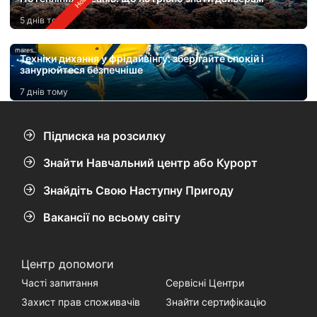
5 днів тому
mares
Техніки дихання у фрідайвінгу: зберігайте спокій і
занурюйтеся безпечніше
7 днів тому
Підписка на розсилку
Знайти Навчальний центр або Курорт
Знайдіть Свою Наступну Пригоду
Вакансії по всьому світу
Центр допомоги
Часті запитання
Сервісні Центри
Захист прав споживачів
Знайти сертифікацію