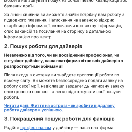
можете налаштувати пошук на основі певної кваліфікації або
бажаних країн.
За лічені хвилини ви зможете знайти потрібну вам роботу з
підводного плавання. Натискання на вакансію відкриє
скарбницю інформації, включаючи контактну інформацію,
опис вакансій та посилання на сторінку з детальною
інформацією про центр.
2. Пошук роботи для дайверів
Незалежно від того, чи ви досвідчений професіонал, чи
ентузіаст дайвінгу, наша платформа вітає всіх дайверів з
розпростертими обіймами!
Після входу в систему ви знайдете пропозиції роботи по
всьому світу. Ви можете безпосередньо подати заявку на
роботу своєї мрії, надіславши заздалегідь написану заявку
електронною поштою, та легко відстежувати свої пошуки
роботи.
Читати далі: Життя на острові – як зробити віддалену
роботу дайвером успішною.
3. Покращений пошук роботи для фахівців
Радійте
професіоналам
у дайвінгу — наша платформа