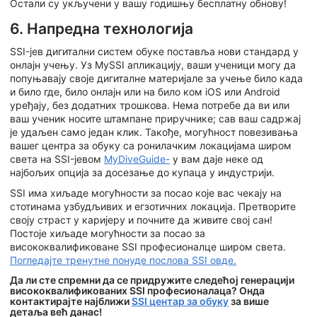
Остали су укључени у вашу годишњу бесплатну обнову!
6. Напредна технологија
SSI-јев дигитални систем обуке поставља нови стандард у
онлајн учењу. Уз MySSI апликацију, ваши ученици могу да
попуњавају своје дигиталне материјале за учење било када
и било где, било онлајн или на било ком iOS или Android
уређају, без додатних трошкова. Нема потребе да ви или
ваш ученик носите штампане приручнике; сав ваш садржај
је удаљен само један клик. Такође, могућност повезивања
вашег центра за обуку са ронилачким локацијама широм
света на SSI-јевом
MyDiveGuide-
у вам даје неке од
најбољих опција за досезање до купаца у индустрији.
SSI има хиљаде могућности за посао које вас чекају на
стотинама узбудљивих и егзотичних локација. Претворите
своју страст у каријеру и почните да живите свој сан!
Постоје хиљаде могућности за посао за
висококвалификоване SSI професионалце широм света.
Погледајте тренутне понуде послова SSI овде.
Да ли сте спремни да се придружите следећој генерацији
висококвалификованих SSI професионалаца? Онда
контактирајте најближи
SSI центар за обуку
за више
детаља већ данас!