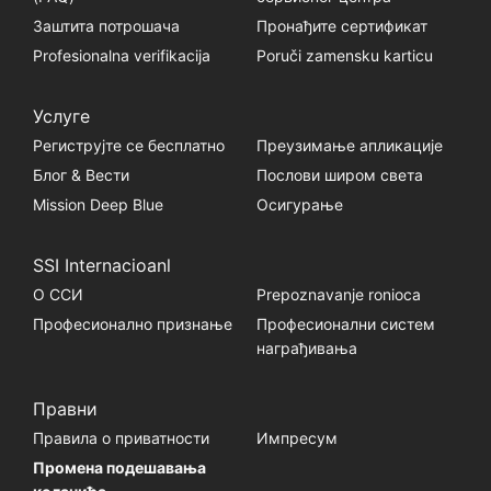
Заштита потрошача
Пронађите сертификат
Profesionalna verifikacija
Poruči zamensku karticu
Услуге
Региструјте се бесплатно
Преузимање апликације
Блог & Вести
Послови широм света
Mission Deep Blue
Осигурање
SSI Internacioanl
О ССИ
Prepoznavanje ronioca
Професионално признање
Професионални систем
награђивања
Правни
Правила о приватности
Импресум
Промена подешавања