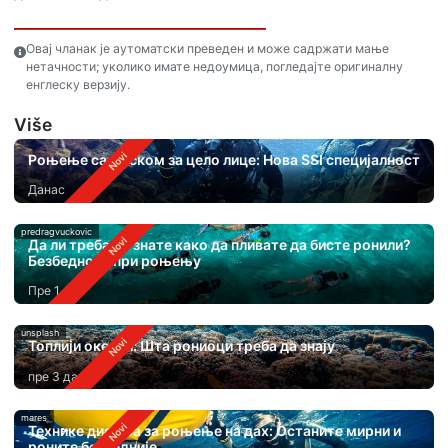
Овај чланак је аутоматски преведен и може садржати мање
нетачности; уколико имате недоумица, погледајте оригиналну
енглеску верзију.
Više
Роњење са маском за цело лице: Нова SSI специјалност
Данас
predragvuckovic
Да ли треба да знате како да пливате да бисте ронили?
Безбедност при роњењу
Пре 1 дан
unsplash
Топлији океани: Шта рониоци треба да знају
пре 3 дана
mares
Технике дисања за роњење на дах: Останите мирни и
роните безбедније