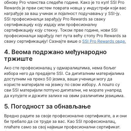
обнову Pro чланства следеће године. Како је то кул! SSI Pro
Rewards је први систем поврата новца у индустрији који вас
награђује за ваш учинак и лојалност подучавању у SSI-ју.
SSI професионалци зарађују Pro Rewards за сваку
сертификацију коју издају или професионалну
сертификацију коју стекну. Током прве године, нови SSI
професионалци зарађују пет пута већу стопу Pro Rewards за
сваку сертификацију! Сазнајте више о
SSI Pro Rewards овде.
4. Веома подржано међународно
тржиште
Ако сте професионалац у одмаралиштима, нема бољег
избора него да предајете SSI. Са дигиталним материјалима
доступним на преко 50 језика, ваши ученици могу да
користе материјале на језику по свом избору. А пошто су
сви SSI материјали потпуно дигитални, не морате унапред
да купујете и држите залихе на овим различитим језицима.
5. Погодност за обнављање
Вредно радите за своје професионалне сертификате, а и они
би требало да се труде за вас. Као SSI професионалац,
плаћате само за свој највиши професионални сертификат.