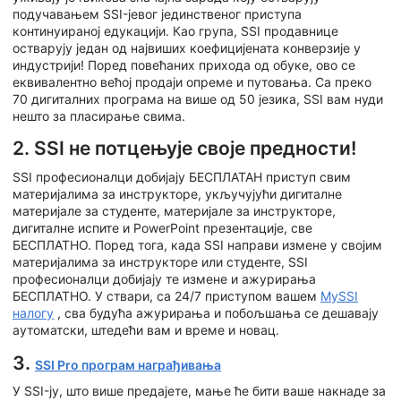
подучавањем SSI-јевог јединственог приступа
континуираној едукацији. Као група, SSI продавнице
остварују један од највиших коефицијената конверзије у
индустрији! Поред повећаних прихода од обуке, ово се
еквивалентно већој продаји опреме и путовања. Са преко
70 дигиталних програма на више од 50 језика, SSI вам нуди
нешто за пласирање свима.
2. SSI не потцењује своје предности!
SSI професионалци добијају БЕСПЛАТАН приступ свим
материјалима за инструкторе, укључујући дигиталне
материјале за студенте, материјале за инструкторе,
дигиталне испите и PowerPoint презентације, све
БЕСПЛАТНО. Поред тога, када SSI направи измене у својим
материјалима за инструкторе или студенте, SSI
професионалци добијају те измене и ажурирања
БЕСПЛАТНО. У ствари, са 24/7 приступом вашем
MySSI
налогу
, сва будућа ажурирања и побољшања се дешавају
аутоматски, штедећи вам и време и новац.
3.
SSI Pro програм награђивања
У SSI-ју, што више предајете, мање ће бити ваше накнаде за