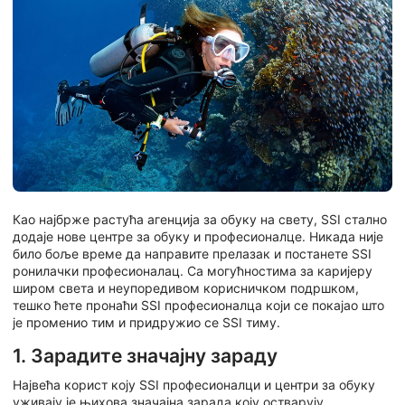
Као најбрже растућа агенција за обуку на свету, SSI стално
додаје нове центре за обуку и професионалце. Никада није
било боље време да направите прелазак и постанете SSI
ронилачки професионалац. Са могућностима за каријеру
широм света и неупоредивом корисничком подршком,
тешко ћете пронаћи SSI професионалца који се покајао што
је променио тим и придружио се SSI тиму.
1. Зарадите значајну зараду
Највећа корист коју SSI професионалци и центри за обуку
уживају је њихова значајна зарада коју остварују