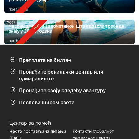
пре 5 дана
zoggs
Часови пливања за почетнике: Шта одрасли треба да
знају у 2026. години
пре 6 дана
Претплата на билтен
Пронађите ронилачки центар или
одмаралиште
Пронађите своју следећу авантуру
Послови широм света
Центар за помоћ
Често постављана питања
Контакти глобалног
(FАQ)
сервисног центра