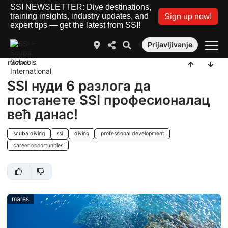
SSI NEWSLETTER: Dive destinations,
training insights, industry updates, and
Sign up now!
expert tips — get the latest from SSI!
Prijavljivanje
nazad
SSI нуди 6 разлога да
постанете SSI професионалац
већ данас!
scuba diving
ssi
diving
professional development
career opportunities
mares