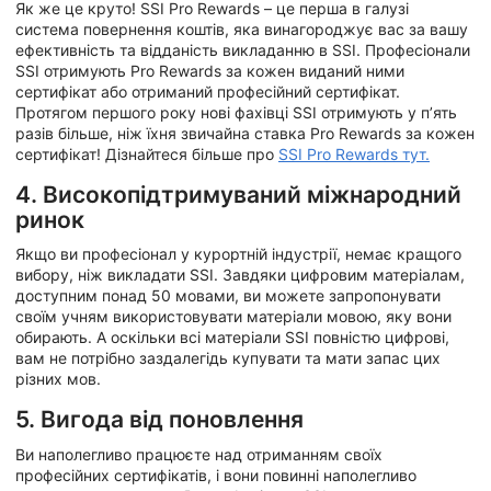
Як же це круто! SSI Pro Rewards – це перша в галузі
система повернення коштів, яка винагороджує вас за вашу
ефективність та відданість викладанню в SSI. Професіонали
SSI отримують Pro Rewards за кожен виданий ними
сертифікат або отриманий професійний сертифікат.
Протягом першого року нові фахівці SSI отримують у п’ять
разів більше, ніж їхня звичайна ставка Pro Rewards за кожен
сертифікат! Дізнайтеся більше про
SSI Pro Rewards тут.
4. Високопідтримуваний міжнародний
ринок
Якщо ви професіонал у курортній індустрії, немає кращого
вибору, ніж викладати SSI. Завдяки цифровим матеріалам,
доступним понад 50 мовами, ви можете запропонувати
своїм учням використовувати матеріали мовою, яку вони
обирають. А оскільки всі матеріали SSI повністю цифрові,
вам не потрібно заздалегідь купувати та мати запас цих
різних мов.
5. Вигода від поновлення
Ви наполегливо працюєте над отриманням своїх
професійних сертифікатів, і вони повинні наполегливо