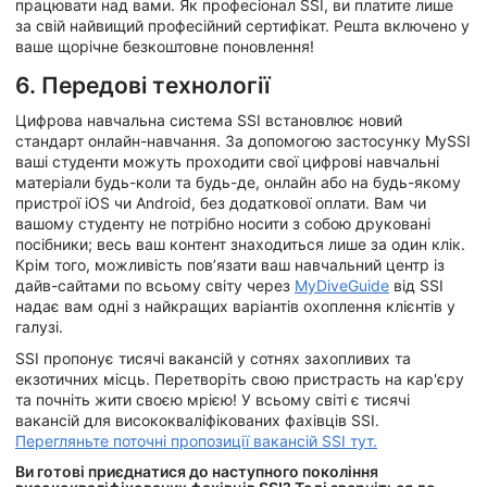
працювати над вами. Як професіонал SSI, ви платите лише
за свій найвищий професійний сертифікат. Решта включено у
ваше щорічне безкоштовне поновлення!
6. Передові технології
Цифрова навчальна система SSI встановлює новий
стандарт онлайн-навчання. За допомогою застосунку MySSI
ваші студенти можуть проходити свої цифрові навчальні
матеріали будь-коли та будь-де, онлайн або на будь-якому
пристрої iOS чи Android, без додаткової оплати. Вам чи
вашому студенту не потрібно носити з собою друковані
посібники; весь ваш контент знаходиться лише за один клік.
Крім того, можливість пов’язати ваш навчальний центр із
дайв-сайтами по всьому світу через
MyDiveGuide
від SSI
надає вам одні з найкращих варіантів охоплення клієнтів у
галузі.
SSI пропонує тисячі вакансій у сотнях захопливих та
екзотичних місць. Перетворіть свою пристрасть на кар'єру
та почніть жити своєю мрією! У всьому світі є тисячі
вакансій для висококваліфікованих фахівців SSI.
Перегляньте поточні пропозиції вакансій SSI тут.
Ви готові приєднатися до наступного покоління