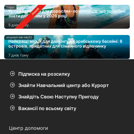
zoggs
Уроки плавання для дорослих-початківців: що потрібно
знати дорослим у 2026 році
5 днів тому
unsplash-loki-loki22
Найкращі місця для дайвінгу в Карибському басейні: 8
островів, придатних для сімейного відпочинку
7 днів тому
Підписка на розсилку
Знайти Навчальний центр або Курорт
Знайдіть Свою Наступну Пригоду
Вакансії по всьому світу
Центр допомоги