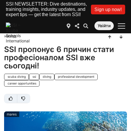
SSI NEWSLETTER: Dive destinations,
training insights, industry updates, and
Sign up now!
expert tips — get the latest from SSI!
Увійти
назад
SSI пропонує 6 причин стати
професіоналом SSI вже
сьогодні!
scuba diving
ssi
diving
professional development
career opportunities
mares