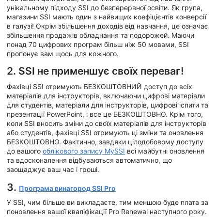
унікальному підходу SSI до безперервної освіти. Як група,
магазини SSI мають один з найвищих коефіцієнтів конверсії
в галузі! Окрім збільшення доходів від навчання, це означає
збільшення продажів обладнання та подорожей. Маючи
понад 70 цифрових програм більш ніж 50 мовами, SSI
пропонує вам щось для кожного.
2. SSI не применшує своїх переваг!
Фахівці SSI отримують БЕЗКОШТОВНИЙ доступ до всіх
матеріалів для інструкторів, включаючи цифрові матеріали
для студентів, матеріали для інструкторів, цифрові іспити та
презентації PowerPoint, і все це БЕЗКОШТОВНО. Крім того,
коли SSI вносить зміни до своїх матеріалів для інструкторів
або студентів, фахівці SSI отримують ці зміни та оновлення
БЕЗКОШТОВНО. Фактично, завдяки цілодобовому доступу
до вашого
облікового запису MySSI
всі майбутні оновлення
та вдосконалення відбуваються автоматично, що
заощаджує ваш час і гроші.
3.
Програма винагород SSI Pro
У SSI, чим більше ви викладаєте, тим меншою буде плата за
поновлення вашої кваліфікації Pro Renewal наступного року.