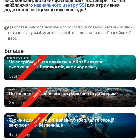
висококваліфікованих фахівців SSI? Тоді зверніться до
найближчого
навчального центру SSI
для отримання
додаткової інформації вже сьогодні!
Ця стаття була автоматично перекладена та може містити незначні
неточності; у разі сумнівів зверніться до оригінальної англійської
версії.
Бiльше
predragvuckovic
Чи потрібно вміти плавати, щоб займатися
снорклінгом? Безпека під час снорклінгу
Сьогодні
unsplash
Потепління океанів: що потрібно знати дайверам
2 днів тому
mares
Техніки дихання у фрідайвінгу: зберігайте спокій і
занурюйтеся безпечніше
4 днів тому