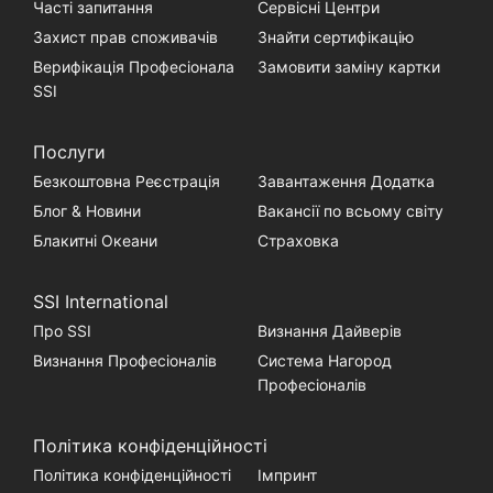
Часті запитання
Сервісні Центри
Захист прав споживачів
Знайти сертифікацію
Верифікація Професіонала
Замовити заміну картки
SSI
Послуги
Безкоштовна Реєстрація
Завантаження Додатка
Блог & Новини
Вакансії по всьому світу
Блакитні Океани
Страховка
SSI International
Про SSI
Визнання Дайверів
Визнання Професіоналів
Система Нагород
Професіоналів
Політика конфіденційності
Політика конфіденційності
Імпринт