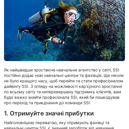
Як найшвидше зростаюче навчальне агентство у світі, SSI
постійно додає нові навчальні центри та фахівців. Ще ніколи
не було кращого часу, щоб перейти та стати професіоналом
дайвінгу SSI. З огляду на можливості кар'єрного зростання
по всьому світу та неперевершену підтримку клієнтів, вам
буде важко знайти професіонала SSI, який би пошкодував
про перехід та приєднання до команди SSI.
1. Отримуйте значні прибутки
Найголовнішою перевагою, яку отримують фахівці та
навчальні центри SSI, є значний заробіток від навчання