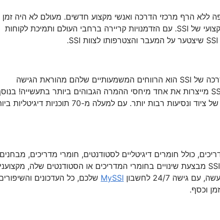
הדרכה הצומחת ביותר בעולם, SSI מוסיפה ללא הרף מרכזי הדרכה ואנשי מקצוע חדשים. מעולם לא היה זמן
טוב יותר לעשות את המעבר ולהפוך לאיש צלילה מקצועי של SSI. עם הזדמנויות קריירה ברחבי העולם ותמיכת לקוחות
היתרון העיקרי שנהנים ממנו אנשי מקצוע ומרכזי הדרכה של SSI הוא הרווחים המשמעותיים שלהם מהוראת הגישה
הייחודית של SSI לחינוך מתמשך. כקבוצה, חנויות SSI מייצרות את אחד מיחסי ההמרה הגבוהים ביותר בתעשייה! בנוס
להכנסות מוגברות מהדרכה, הדבר משווה למכירות של ציוד ונסיעות רבות יותר. עם למעלה מ-70 תוכניות דיגיט
י המדריכים, כולל חומרים דיגיטליים לסטודנטים, חומרי מדריכים, מבחנים
דיגיטליים ומצגות, והכל ללא תשלום. בנוסף, כאשר SSI מבצעת שינויים בחומרי המדריכים או הסטודנטים שלה, מקצועני
MySSI
שלכם, כל העדכונים והשיפורים
מן וכסף.