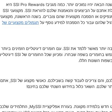
ב-SSI, ככל שתלמדו יותר, כך דמי החידוש שלכם לשנה הבאה יהיו נמוכים יותר. כמה מגניב! SSI Pro Rewards היא
מערכת ההחזר הכספי הראשונה בתעשייה שמתגמלת אתכם על הביצועים והנאמנות שלכם להוראת SSI. מקצועני SSI
נפיקים או הסמכה מקצועית שהם צוברים. בשנה הראשונה, מקצועני
תגמולים מקצועיים של
אם אתם מקצוענים בתעשיית הנופש, אין בחירה טובה יותר מאשר ללמד את SSI. עם חומרים דיגיטליים הזמינים ביותר
מ-50 שפות, תוכלו לאפשר לתלמידים שלכם להשתמש בחומרים בשפה שבחרו. ומכיוון שכל החומרים של SSI
שפות השונות הללו.
אתם עובדים קשה בשביל ההסמכות המקצועיות שלכם, והם צריכים לעבוד קשה בשבילכם. כאנשי מקצוע של SSI, אתם
ר שלכם. השאר כלול בחידוש השנתי שלכם בחינם!
מערכת ההדרכה הדיגיטלית של SSI קובעת סטנדרט חדש בלמידה מקוונת. בעזרת אפליקציית MySSI, התלמידים של