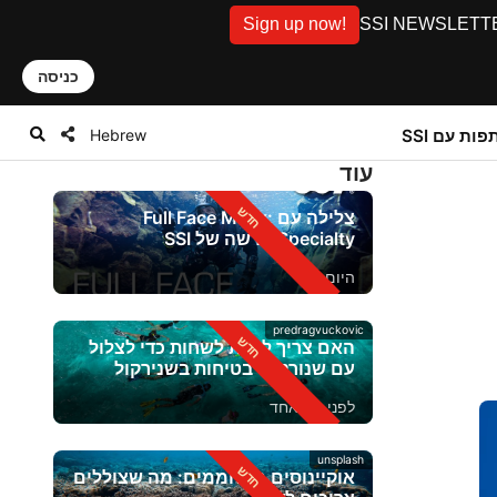
Sign up now!
SSI NEWSLETTER: D
כניסה
Hebrew
ות עם SSI
עוד
צלילה עם Full Face Mask:
Specialty חדשה של SSI
היום
predragvuckovic
האם צריך לדעת לשחות כדי לצלול
עם שנורקל? בטיחות בשנירקול
לפני יום אחד
unsplash
אוקיינוסים מתחממים: מה שצוללים