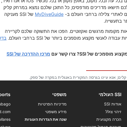
יכולים להשלים את חומרי הלמידה הדיגיטליים שלהם בכל עת ובכל מקום, באופן מקוון או בכל מכשיר iOS או אנדרואיד,
כם תישאו מדריכים מודפסים; כל התוכן שלכם נמצא במרחק קליק
 לאתרי צלילה ברחבי העולם ב-
MyDiveGuide
של SSI מעניקה
ר בתעשייה.
במאות מקומות מרגשים ואקזוטיים. הפכו את התשוקה שלכם לקריירה
 לאנשי מקצוע מוסמכים ביותר של SSI ברחבי העולם.
בדק
ים של SSI? צרו קשר עם
מרכז ההדרכה של SSI
 קלים; אנא עיינו בגרסה המקורית באנגלית במקרה של ספק.
SSI העולמי
משפטי
ports
אודות SSI
מדיניות הפרטיות
ubago
זיהוי צולל
מידע משפטי
d.com
הכרה מקצועית
שנה את הגדרות העוגיות
Mares
מערכת תגמול מקצוענים
alung