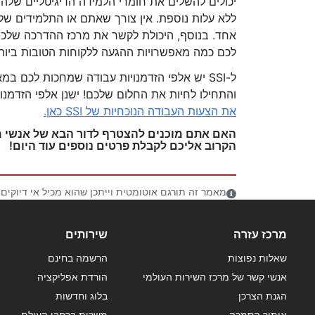
ללא עלות נוספת. אין צורך שאתם או התלמידים של
אחד. בנוסף, היכולת לקשר את מרכז ההדרכה שלכם
לכם כמה מאפשרויות ההגעה ללקוחות הטובות ביות
ל-SSI יש אלפי הזדמנויות עבודה שמחכות לכם 
והתחילו לחיות את החלום שלכם! ישנן אלפי הזדמנויות עבודה
את הצעות העבודה הנוכחיות של SSI כאן.
האם אתם מוכנים להצטרף לדור הבא של אנשי מקצוע מוסמכ
הקרוב אליכם לקבלת פרטים נוספים עוד היום!
מאמר זה תורגם אוטומטית וייתכן שהוא מכיל אי דיוקים
מרכז עזרה
שירותים
שאלות נפוצות
הרשמה בחינם
אנשי קשר של מרכז השירות העולמי
הורדת אפליקציה
הגנת הצרכן
בלוג וחדשות
איתור הסמכה
משרות ברחבי העולם