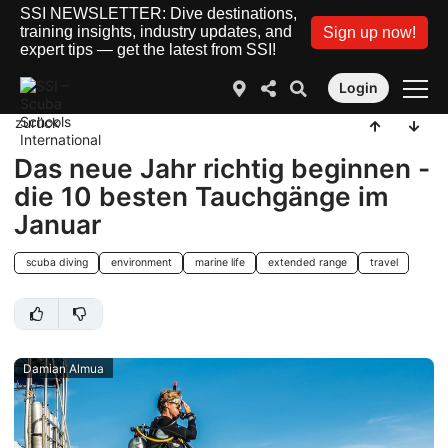
SSI NEWSLETTER: Dive destinations,
training insights, industry updates, and
Sign up now!
expert tips — get the latest from SSI!
Login
zurück
Das neue Jahr richtig beginnen -
die 10 besten Tauchgänge im
Januar
scuba diving
environment
marine life
extended range
travel
Damian Almua