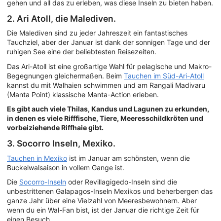
gehen und all das zu erleben, was diese Inseln zu bieten haben.
2. Ari Atoll, die Malediven.
Die Malediven sind zu jeder Jahreszeit ein fantastisches
Tauchziel, aber der Januar ist dank der sonnigen Tage und der
ruhigen See eine der beliebtesten Reisezeiten.
Das Ari-Atoll ist eine großartige Wahl für pelagische und Makro-
Begegnungen gleichermaßen. Beim
Tauchen im Süd-Ari-Atoll
kannst du mit Walhaien schwimmen und am Rangali Madivaru
(Manta Point) klassische Manta-Action erleben.
Es gibt auch viele Thilas, Kandus und Lagunen zu erkunden,
in denen es viele Rifffische, Tiere, Meeresschildkröten und
vorbeiziehende Riffhaie gibt.
3. Socorro Inseln, Mexiko.
Tauchen in Mexiko
ist im Januar am schönsten, wenn die
Buckelwalsaison in vollem Gange ist.
Die
Socorro-Inseln
oder Revillagigedo-Inseln sind die
unbestrittenen Galapagos-Inseln Mexikos und beherbergen das
ganze Jahr über eine Vielzahl von Meeresbewohnern. Aber
wenn du ein Wal-Fan bist, ist der Januar die richtige Zeit für
einen Besuch.