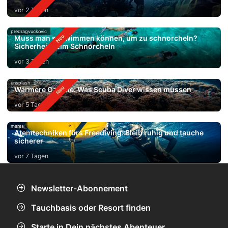
vor 2 Tagen
predragvuckovic
Muss man schwimmen können, um zu schnorcheln?
Sicherheit beim Schnorcheln
vor 3 Tagen
unsplash
Wärmere Ozeane: Was Scuba Diver wissen müssen
vor 5 Tagen
mares
Atemtechniken fürs Freediving: Bleib ruhig und tauche
sicherer
vor 7 Tagen
Newsletter-Abonnement
Tauchbasis oder Resort finden
Starte in Dein nächstes Abenteuer