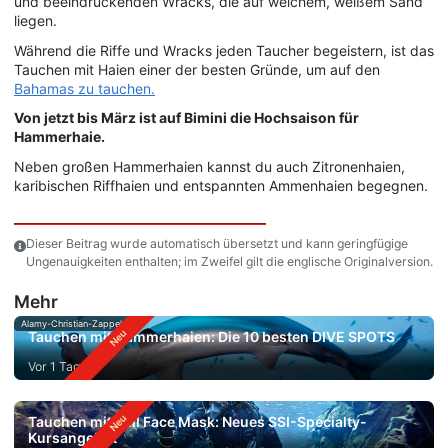
und beeindruckenden Wracks, die auf weichem, weißem Sand
liegen.
Während die Riffe und Wracks jeden Taucher begeistern, ist das
Tauchen mit Haien einer der besten Gründe, um auf den
Bahamas zu tauchen.
Von jetzt bis März ist auf Bimini die Hochsaison für
Hammerhaie.
Neben großen Hammerhaien kannst du auch Zitronenhaien,
karibischen Riffhaien und entspannten Ammenhaien begegnen.
Dieser Beitrag wurde automatisch übersetzt und kann geringfügige
Ungenauigkeiten enthalten; im Zweifel gilt die englische Originalversion.
Mehr
Alamy-Christian-Zappel
Tauchen mit Hammerhaien: Die 10 besten DIVE SPOTS
Vor 1 Tag
Tauchen mit Full Face Mask: Neues SSI-Specialty-
Kursangebot