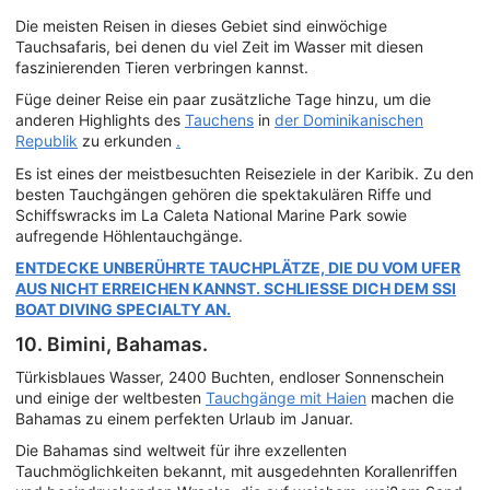
Die meisten Reisen in dieses Gebiet sind einwöchige
Tauchsafaris, bei denen du viel Zeit im Wasser mit diesen
faszinierenden Tieren verbringen kannst.
Füge deiner Reise ein paar zusätzliche Tage hinzu, um die
anderen Highlights des
Tauchens
in
der Dominikanischen
Republik
zu erkunden
.
Es ist eines der meistbesuchten Reiseziele in der Karibik. Zu den
besten Tauchgängen gehören die spektakulären Riffe und
Schiffswracks im La Caleta National Marine Park sowie
aufregende Höhlentauchgänge.
ENTDECKE UNBERÜHRTE TAUCHPLÄTZE, DIE DU VOM UFER
AUS NICHT ERREICHEN KANNST. SCHLIESSE DICH DEM SSI
BOAT DIVING SPECIALTY AN.
10. Bimini, Bahamas.
Türkisblaues Wasser, 2400 Buchten, endloser Sonnenschein
und einige der weltbesten
Tauchgänge mit Haien
machen die
Bahamas zu einem perfekten Urlaub im Januar.
Die Bahamas sind weltweit für ihre exzellenten
Tauchmöglichkeiten bekannt, mit ausgedehnten Korallenriffen