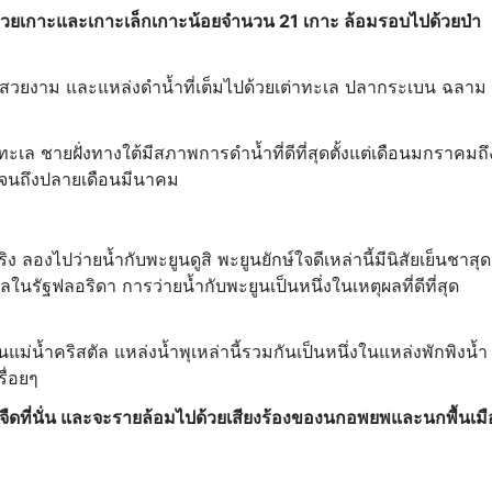
้วยเกาะและเกาะเล็กเกาะน้อยจำนวน 21 เกาะ ล้อมรอบไปด้วยป่า
สสวยงาม และแหล่งดำน้ำที่เต็มไปด้วยเต่าทะเล ปลากระเบน ฉลาม
กทะเล ชายฝั่งทางใต้มีสภาพการดำน้ำที่ดีที่สุดตั้งแต่เดือนมกราคมถึ
้ไปจนถึงปลายเดือนมีนาคม
ิง ลองไปว่ายน้ำกับพะยูนดูสิ พะยูนยักษ์ใจดีเหล่านี้มีนิสัยเย็นชาสุ
ในรัฐฟลอริดา การว่ายน้ำกับพะยูนเป็นหนึ่งในเหตุผลที่ดีที่สุด
แม่น้ำคริสตัล แหล่งน้ำพุเหล่านี้รวมกันเป็นหนึ่งในแหล่งพักพิงน้ำ
รื่อยๆ
ืดที่นั่น และจะรายล้อมไปด้วยเสียงร้องของนกอพยพและนกพื้นเมื