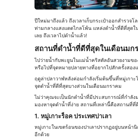
ปีใหม่มาถึงแล้ว ถึงเวลาเก็บกระเป๋าออกสำรวจโ
ท่ามกลางแสงแดดไกลโพ้น แหล่งดำน้ำที่ดีที่สุ
เลย ถึงเวลาไปดำน้ำแล้ว!
สถานที่ดำน้ำที่ดีที่สุดในเดือนมก
ไปว่ายน้ำกับพะยูนในแม่น้ำคริสตัลอันสวยงาม
หรือไปที่จุดหมายปลายทางที่อยากไปสักครั้งสองแห
ฤดูล่าปลาวาฬหลังค่อมกำลังเริ่มต้นขึ้นที่หมู่เก
จุดดำน้ำที่ดีที่สุดบางส่วนในเดือนมกราคม
ไม่ว่าคุณจะเป็นนักดำน้ำที่มีประสบการณ์ที่กำล
มองหาจุดดำน้ำที่ง่าย สถานที่เหล่านี้คือสถานที่ท
1. หมู่เกาะร็อค ประเทศปาเลา
หมู่เกาะในเขตร้อนของปาเลาปรากฏอยู่บนหน้านิตย
อีกด้วย