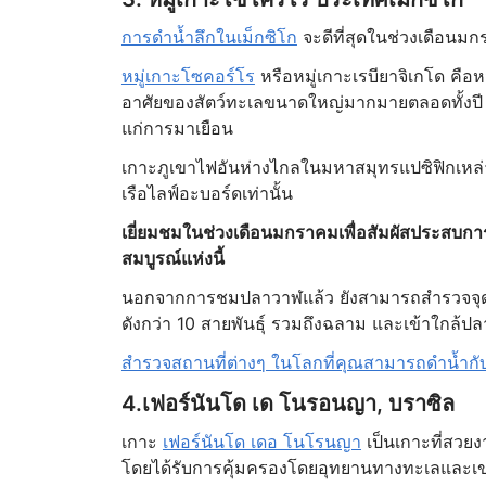
การดำน้ำลึกในเม็กซิโก
จะดีที่สุดในช่วงเดือนมก
หมู่เกาะโซคอร์โร
หรือหมู่เกาะเรบียาจิเกโด คือห
อาศัยของสัตว์ทะเลขนาดใหญ่มากมายตลอดทั้งปี แ
แก่การมาเยือน
เกาะภูเขาไฟอันห่างไกลในมหาสมุทรแปซิฟิกเหล่า
เรือไลฟ์อะบอร์ดเท่านั้น
เยี่ยมชมในช่วงเดือนมกราคมเพื่อสัมผัสประสบการ
สมบูรณ์แห่งนี้
นอกจากการชมปลาวาฬแล้ว ยังสามารถสำรวจจุดดำน้
ดังกว่า 10 สายพันธุ์ รวมถึงฉลาม และเข้าใกล้ปลา
สำรวจสถานที่ต่างๆ ในโลกที่คุณสามารถดำน้ำกั
4.เฟอร์นันโด เด โนรอนญา, บราซิล
เกาะ
เฟอร์นันโด เดอ โนโรนญา
เป็นเกาะที่สวยง
โดยได้รับการคุ้มครองโดยอุทยานทางทะเลและเขตรักษ