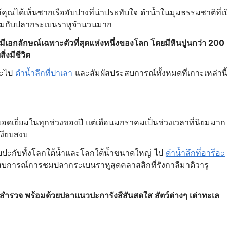
ณได้เห็นซากเรืออับปางที่น่าประทับใจ ดำน้ำในมุมธรรมชาติที่เป
่วมกับปลากระเบนราหูจำนวนมาก
่มีเอกลักษณ์เฉพาะตัวที่สุดแห่งหนึ่งของโลก โดยมีหินปูนกว่า 200
่งมีชีวิต
่จะไป
ดำน้ำลึกที่ปาเลา
และสัมผัสประสบการณ์ทั้งหมดที่เกาะเหล่านี้
อดเยี่ยมในทุกช่วงของปี แต่เดือนมกราคมเป็นช่วงเวลาที่นิยมมาก
เงียบสงบ
พบปะกับทั้งโลกใต้น้ำและโลกใต้น้ำขนาดใหญ่ ไป
ดำน้ำลึกที่อารีอะ
สบการณ์การชมปลากระเบนราหูสุดคลาสสิกที่รังกาลีมาดิวารู
้สำรวจ พร้อมด้วยปลาแนวปะการังสีสันสดใส สัตว์ต่างๆ เต่าทะเล