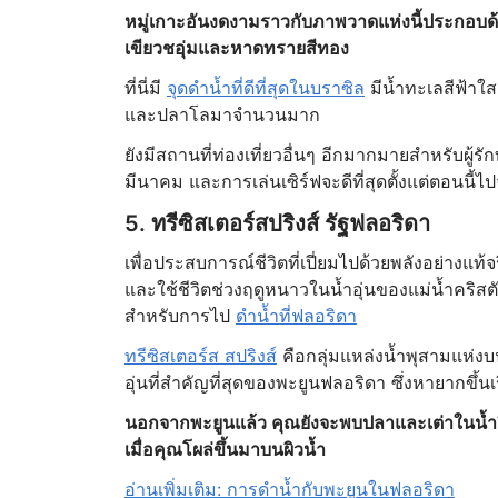
หมู่เกาะอันงดงามราวกับภาพวาดแห่งนี้ประกอบด
เขียวชอุ่มและหาดทรายสีทอง
ที่นี่มี
จุดดำน้ำที่ดีที่สุดในบราซิล
มีน้ำทะเลสีฟ้าใ
และปลาโลมาจำนวนมาก
ยังมีสถานที่ท่องเที่ยวอื่นๆ อีกมากมายสำหรับผู้รั
มีนาคม และการเล่นเซิร์ฟจะดีที่สุดตั้งแต่ตอนนี
5. ทรีซิสเตอร์สปริงส์ รัฐฟลอริดา
เพื่อประสบการณ์ชีวิตที่เปี่ยมไปด้วยพลังอย่างแท้จร
และใช้ชีวิตช่วงฤดูหนาวในน้ำอุ่นของแม่น้ำคริสตัล
สำหรับการไป
ดำน้ำที่ฟลอริดา
ทรีซิสเตอร์ส สปริงส์
คือกลุ่มแหล่งน้ำพุสามแห่งบน
อุ่นที่สำคัญที่สุดของพะยูนฟลอริดา ซึ่งหายากขึ้นเ
นอกจากพะยูนแล้ว คุณยังจะพบปลาและเต่าในน้ำจ
เมื่อคุณโผล่ขึ้นมาบนผิวน้ำ
อ่านเพิ่มเติม: การดำน้ำกับพะยูนในฟลอริดา