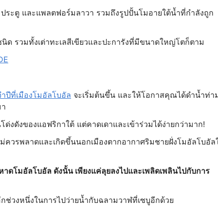
ซุ้มประตู และแพลตฟอร์มลาวา รวมถึงรูปปั้นโมอายใต้น้ำที่กำลังถูก
างชนิด รวมทั้งเต่าทะเลสีเขียวและปะการังที่มีขนาดใหญ่โตก็ตาม
IDE
ปีที่เมืองโมอัลโบอัล
จะเริ่มต้นขึ้น และให้โอกาสคุณได้ดำน้ำท่า
มา
ันโด่งดังของแอฟริกาใต้ แต่คาดเดาและเข้าร่วมได้ง่ายกว่ามาก!
ม่ควรพลาดและเกิดขึ้นนอกเมืองตากอากาศริมชายฝั่งโมอัลโบอัล
หาดโมอัลโบอัล ดังนั้น เพียงแค่ลุยลงไปและเพลิดเพลินไปกับการ
อีกช่วงหนึ่งในการไปว่ายน้ำกับฉลามวาฬที่เซบูอีกด้วย