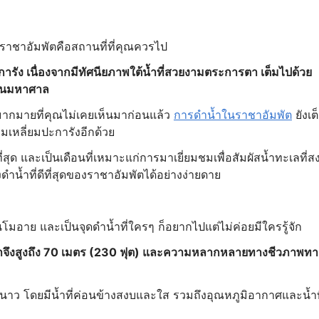
 ราชาอัมพัตคือสถานที่ที่คุณควรไป
ารัง เนื่องจากมีทัศนียภาพใต้น้ำที่สวยงามตระการตา เต็มไปด้วย
นวนมหาศาล
ากมายที่คุณไม่เคยเห็นมาก่อนแล้ว
การดำน้ำในราชาอัมพัต
ยังเต
เหลี่ยมปะการังอีกด้วย
สุด และเป็นเดือนที่เหมาะแก่การมาเยี่ยมชมเพื่อสัมผัสน้ำทะเลที่ส
้ำที่ดีที่สุดของราชาอัมพัตได้อย่างง่ายดาย
ปั้นโมอาย และเป็นจุดดำน้ำที่ใครๆ ก็อยากไปแต่ไม่ค่อยมีใครรู้จัก
นน้ำจึงสูงถึง 70 เมตร (230 ฟุต) และความหลากหลายทางชีวภาพทา
นาว โดยมีน้ำที่ค่อนข้างสงบและใส รวมถึงอุณหภูมิอากาศและน้ำท