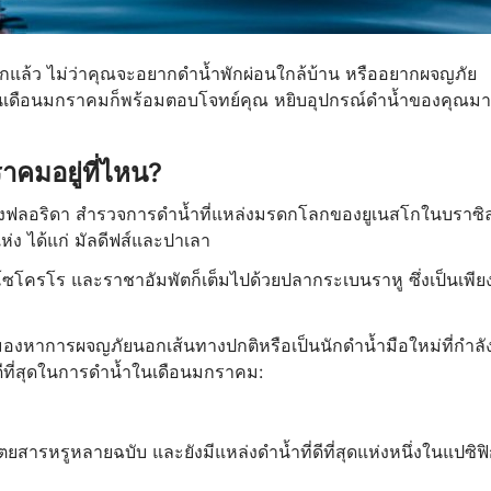
ลกแล้ว ไม่ว่าคุณจะอยากดำน้ำพักผ่อนใกล้บ้าน หรืออยากผจญภัย
ดในเดือนมกราคมก็พร้อมตอบโจทย์คุณ หยิบอุปกรณ์ดำน้ำของคุณมา
ราคมอยู่ที่ไหน?
ของฟลอริดา สำรวจการดำน้ำที่แหล่งมรดกโลกของยูเนสโกในบราซิ
่ง ได้แก่ มัลดีฟส์และปาเลา
าะโซโครโร และราชาอัมพัตก็เต็มไปด้วยปลากระเบนราหู ซึ่งเป็นเพีย
ังมองหาการผจญภัยนอกเส้นทางปกติหรือเป็นนักดำน้ำมือใหม่ที่กำลั
ี่ดีที่สุดในการดำน้ำในเดือนมกราคม:
สารหรูหลายฉบับ และยังมีแหล่งดำน้ำที่ดีที่สุดแห่งหนึ่งในแปซิฟ