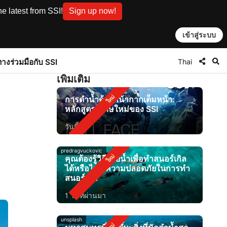
e latest from SSI!
Sign up now!
เข้าสู่ระบบ
Thai
ทาง
ร่วมมือกับ SSI
เพิ่มเติม
การดำน้ำด้วยหน้ากากเต็มหน้า:
หลักสูตรพิเศษใหม่ของ SSI
วันนี้
predragvuckovic
คุณต้องรู้วิธีว่ายน้ำเพื่อทำสนอร์เกิล
ได้หรือไม่? ความปลอดภัยในการทำ
สนอร์เกิล
1 วันที่ผ่านมา
unsplash