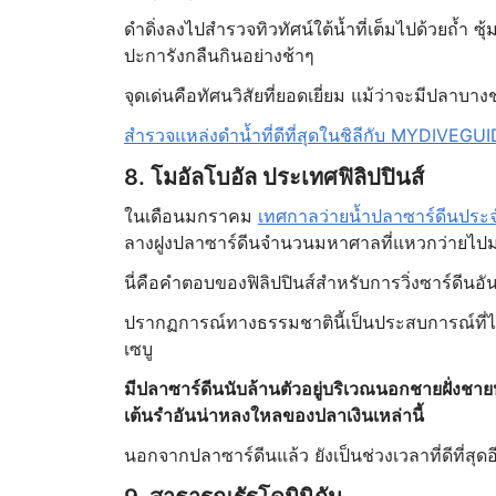
ดำดิ่งลงไปสำรวจทิวทัศน์ใต้น้ำที่เต็มไปด้วยถ้ำ 
ปะการังกลืนกินอย่างช้าๆ
จุดเด่นคือทัศนวิสัยที่ยอดเยี่ยม แม้ว่าจะมีปลาบ
สำรวจแหล่งดำน้ำที่ดีที่สุดในชิลีกับ MYDIVEGU
8. โมอัลโบอัล ประเทศฟิลิปปินส์
ในเดือนมกราคม
เทศกาลว่ายน้ำปลาซาร์ดีนประจำ
ลางฝูงปลาซาร์ดีนจำนวนมหาศาลที่แหวกว่ายไป
นี่คือคำตอบของฟิลิปปินส์สำหรับการวิ่งซาร์ดีนอ
ปรากฏการณ์ทางธรรมชาตินี้เป็นประสบการณ์ที่ไ
เซบู
มีปลาซาร์ดีนนับล้านตัวอยู่บริเวณนอกชายฝั่งชาย
เต้นรำอันน่าหลงใหลของปลาเงินเหล่านี้
นอกจากปลาซาร์ดีนแล้ว ยังเป็นช่วงเวลาที่ดีที่สุด