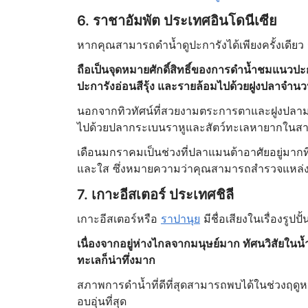
6. ราชาอัมพัต ประเทศอินโดนีเซีย
หากคุณสามารถดำน้ำดูปะการังได้เพียงครั้งเดียว
ถือเป็นจุดหมายศักดิ์สิทธิ์ของการดำน้ำชมแนวปะก
ปะการังอ่อนสีรุ้ง และรายล้อมไปด้วยฝูงปลาจำ
นอกจากทิวทัศน์ที่สวยงามตระการตาและฝูงปลาม
ไปด้วยปลากระเบนราหูและสัตว์ทะเลหายากในสาม
เดือนมกราคมเป็นช่วงที่ปลาแมนต้าอาศัยอยู่มากที่
และใส ซึ่งหมายความว่าคุณสามารถสำรวจแหล่งดำน
7. เกาะอีสเตอร์ ประเทศชิลี
เกาะอีสเตอร์หรือ
ราปานุย
มีชื่อเสียงในเรื่องรูป
เนื่องจากอยู่ห่างไกลจากมนุษย์มาก ทัศนวิสัยใ
ทะเลก็น่าทึ่งมาก
สภาพการดำน้ำที่ดีที่สุดสามารถพบได้ในช่วงฤดูห
อบอุ่นที่สุด