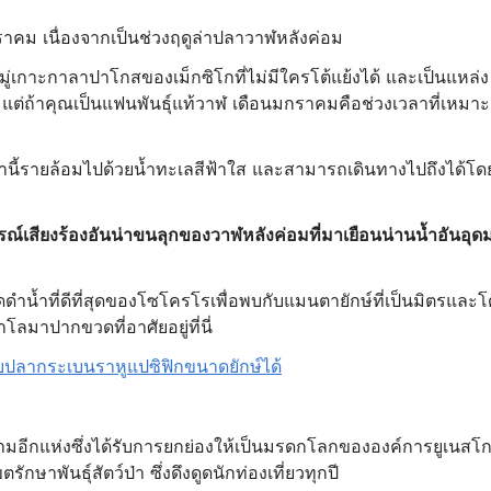
ราคม เนื่องจากเป็นช่วงฤดูล่าปลาวาฬหลังค่อม
มู่เกาะกาลาปาโกสของเม็กซิโกที่ไม่มีใครโต้แย้งได้ และเป็นแหล่ง
ต่ถ้าคุณเป็นแฟนพันธุ์แท้วาฬ เดือนมกราคมคือช่วงเวลาที่เหมาะ
นี้รายล้อมไปด้วยน้ำทะเลสีฟ้าใส และสามารถเดินทางไปถึงได้โด
ณ์เสียงร้องอันน่าขนลุกของวาฬหลังค่อมที่มาเยือนน่านน้ำอันอุด
ำที่ดีที่สุดของโซโครโรเพื่อพบกับแมนตายักษ์ที่เป็นมิตรและโด
โลมาปากขวดที่อาศัยอยู่ที่นี่
บปลากระเบนราหูแปซิฟิกขนาดยักษ์ได้
ามอีกแห่งซึ่งได้รับการยกย่องให้เป็นมรดกโลกขององค์การยูเนสโ
าพันธุ์สัตว์ป่า ซึ่งดึงดูดนักท่องเที่ยวทุกปี