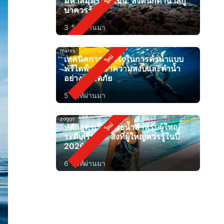
มหาสมุทรที่อุ่นขึ้น: สิ่งที่นักดำน้ำสกู
บาควรรู้
3 วันที่ผ่านมา
mares
เทคนิคการหายใจในการดำน้ำแบบ
ฟรีไดฟ์: รักษาความสงบและดำน้ำ
อย่างปลอดภัย
5 วันที่ผ่านมา
zoggs
หลักสูตรเรียนว่ายน้ำสำหรับผู้ใหญ่
ระดับเริ่มต้น: สิ่งที่ผู้ใหญ่ควรรู้ในปี
2026
6 วันที่ผ่านมา