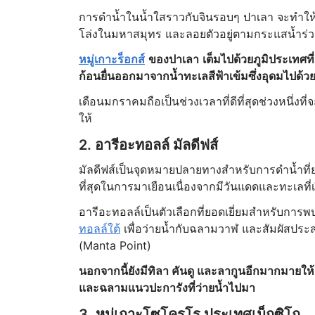
การดำน้ำในน้ำใสราวกับจินรอบๆ ปาเลา จะทำให้คุ
โล่งในมหาสมุทร และลอยตัวอยู่ตามกระแสน้ำร
หมู่เกาะร็อกส์
ของปาเลา
เต็มไปด้วยภูมิประเทศที
ก้อนยื่นออกมาจากน้ำทะเลสีฟ้าเข้มซึ่งอุดมไปด้วยสิ
เดือนมกราคมถือเป็นช่วงเวลาที่ดีที่สุดช่วงหนึ่งที
ให้
2. อารีอะทอลล์ มัลดีฟส์
มัลดีฟส์เป็นจุดหมายปลายทางสำหรับการดำน้ำที่ย
ที่สุดในการมาเยือนเนื่องจากมีวันแดดและทะเลที่
อารีอะทอลล์เป็นตัวเลือกที่ยอดเยี่ยมสำหรับการ
ทอลล์ใต้
เพื่อว่ายน้ำกับฉลามวาฬ และสัมผัสประ
(Manta Point)
นอกจากนี้ยังมีทิลา คันดู และลากูนอีกมากมายให
และฉลามแนวปะการังที่ว่ายน้ำไปมา
3. หมู่เกาะโซโครโร ประเทศเม็กซิโก