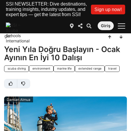
SSI NEWSLETTER: Dive destinations,
training insights, industry updates, and
Sign up now!
expert tips — get the latest from SSI!
Giriş
geri
Yeni Yıla Doğru Başlayın - Ocak
Ayının En İyi 10 Dalışı
scuba diving
environment
marine life
extended range
travel
Damian Almua