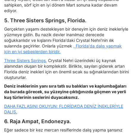
sahipken, sörf için en iyi dönem Mart sonuna kadar devam
ediyor.
5. Three Sisters Springs, Florida.
Gerçekten yaşamı destekleyen bir deneyim için deniz inekleriyle
yüzmeye gidin. Bu nazik devler inanılmaz derecede
soğukkanlıdır ve kışlarını Florida'daki Crystal Nehri'nin ılık
sularında geçirirler. Onlarla yüzmek
, Florida'da dalış yapmak
için en iyi sebeplerden biridir.
Three Sisters Springs,
Crystal Nehri üzerindeki üç kaynak
alanından oluşan bir komplekstir. Birlikte, sayıları giderek artan
Florida deniz inekleri için en önemli sıcak su sığınaklarından birini
oluştururlar.
Deniz ineklerinin yanı sıra tatlı su balıkları ve kaplumbağaları
da burada görecek, su yüzeyine çıktığınızda göçmen ve yerli
kuş türlerinin seslerini duyacaksınız.
DAHA FAZLASINI OKUYUN: FLORİDA'DA DENİZ İNEKLERİYLE
DALIŞ.
6. Raja Ampat, Endonezya.
Eğer sadece bir kez mercan resiflerinde dalış yapma şansınız