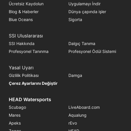
Ücretsiz Kaydolun
Uygulamayı İndir
Blog & Haberler
Dünya çapında işler
Blue Oceans
Sigorta
SSI Uluslararası
SSI Hakkında
Dalgıç Tanıma
Profesyonel Tanınma
Profesyonel Ödül Sistemi
Yasal Uyarı
Gizlilik Politikası
Damga
Çerez Ayarlarını Değiştir
HEAD Watersports
Scubago
LiveAboard.com
Mares
Aqualung
Apeks
rEvo
Zoggs
HEAD