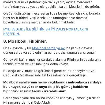
manzaralarını keşfetmek için dalış yapın; ayrıca mercanlar
tarafından yavaş yavaş ele geçirilen su altı Moai'lerini de görün.
Olağanüstü görüş mesafesi asıl cazibe merkezi olsa da, burada
bazı balık türleri, yeşil deniz kaplumbağaları ve devasa
boyutlara ulaşmış mercanlar da bulunmaktadır.
MYDIVEGUIDE İLE ŞİLİ'NİN EN İYİ DALIŞ NOKTALARINI
KEŞFEDİN.
8. Moalboal, Filipinler.
Ocak ayında, yıllık
Moalboal sardalya avı
başlar ve devasa,
dönen sardalya sürülerinin arasında dalış yapma şansı sunar.
Güney Afrika'nın meşhur sardalya akınına Filipinler'in cevabı ama
tahmin etmek ve katılmak çok daha kolay!
Bu doğa olayı mutlaka görülmesi gereken bir deneyimdir ve
Cebu'daki Moalboal sahil tatil kasabasında gerçekleşir.
Moalboal sahillerinin hemen açıklarında milyonlarca sardalya
bulunuyor, bu yüzden suya dalıp bu gümüş balıkların
hipnotik dansının tadını çıkarabilirsiniz.
Sardalyanın yanı sıra balina köpekbalıklarıyla yüzmek için de en
iyi zamanlardan biri Cebu'dadır.