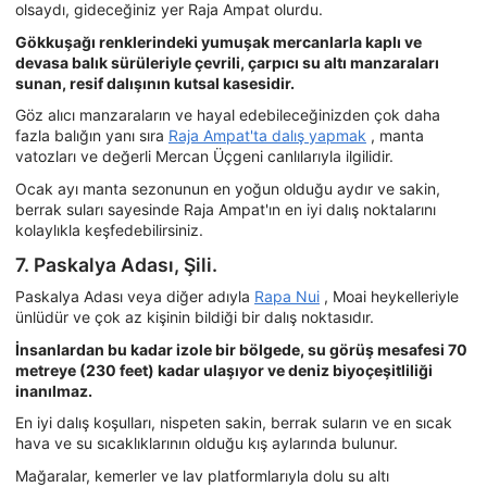
olsaydı, gideceğiniz yer Raja Ampat olurdu.
Gökkuşağı renklerindeki yumuşak mercanlarla kaplı ve
devasa balık sürüleriyle çevrili, çarpıcı su altı manzaraları
sunan, resif dalışının kutsal kasesidir.
Göz alıcı manzaraların ve hayal edebileceğinizden çok daha
fazla balığın yanı sıra
Raja Ampat'ta dalış yapmak
, manta
vatozları ve değerli Mercan Üçgeni canlılarıyla ilgilidir.
Ocak ayı manta sezonunun en yoğun olduğu aydır ve sakin,
berrak suları sayesinde Raja Ampat'ın en iyi dalış noktalarını
kolaylıkla keşfedebilirsiniz.
7. Paskalya Adası, Şili.
Paskalya Adası veya diğer adıyla
Rapa Nui
, Moai heykelleriyle
ünlüdür ve çok az kişinin bildiği bir dalış noktasıdır.
İnsanlardan bu kadar izole bir bölgede, su görüş mesafesi 70
metreye (230 feet) kadar ulaşıyor ve deniz biyoçeşitliliği
inanılmaz.
En iyi dalış koşulları, nispeten sakin, berrak suların ve en sıcak
hava ve su sıcaklıklarının olduğu kış aylarında bulunur.
Mağaralar, kemerler ve lav platformlarıyla dolu su altı