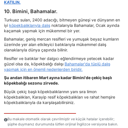
KATILIN.
10. Bimini, Bahamalar.
Turkuaz suları, 2400 adacığı, bitmeyen güneşi ve dünyanın en
iyi
köpekbalıklarıyla dalış
noktalarıyla Bahamalar, Ocak ayında
kaçamak yapmak için mükemmel bir yer.
Bahamalar, geniş mercan resifleri ve yumuşak beyaz kumların
üzerinde yer alan etkileyici batıklarıyla mükemmel dalış
olanaklarıyla dünya çapında bilinir.
Resifler ve batıklar her dalgıcı eğlendirmeye yetecek kadar
güzel olsa da, köpekbalığı dalışı
Bahamalar'da tüplü dalış
yapmak için en önemli nedenlerden biridir.
Şu andan itibaren Mart ayına kadar Bimini'de çekiç başlı
köpekbalığı sezonu zirvede.
Büyük çekiç başlı köpekbalıklarının yanı sıra limon
köpekbalıkları, Karayip resif köpekbalıkları ve rahat hemşire
köpekbalıklarıyla da karşılaşabilirsiniz.
Bu makale otomatik olarak çevrilmiştir ve küçük hatalar içerebilir;
şüphe duymanız durumunda lütfen orijinal İngilizce versiyona bakın.