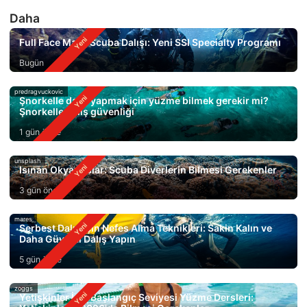
Daha
Full Face Mask Scuba Dalışı: Yeni SSI Specialty Programı
Bugün
predragvuckovic
Şnorkelle dalış yapmak için yüzme bilmek gerekir mi?
Şnorkelle dalış güvenliği
1 gün önce
unsplash
Isınan Okyanuslar: Scuba Diverlerin Bilmesi Gerekenler
3 gün önce
mares
Serbest Dalış için Nefes Alma Teknikleri: Sakin Kalın ve
Daha Güvenli Dalış Yapın
5 gün önce
zoggs
Yetişkinler İçin Başlangıç Seviyesi Yüzme Dersleri: