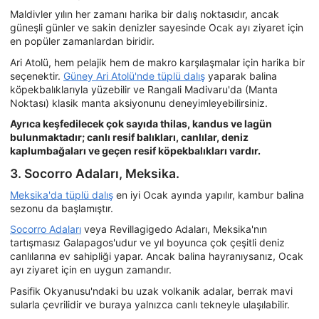
Maldivler yılın her zamanı harika bir dalış noktasıdır, ancak
güneşli günler ve sakin denizler sayesinde Ocak ayı ziyaret için
en popüler zamanlardan biridir.
Ari Atolü, hem pelajik hem de makro karşılaşmalar için harika bir
seçenektir.
Güney Ari Atolü'nde tüplü dalış
yaparak balina
köpekbalıklarıyla yüzebilir ve Rangali Madivaru'da (Manta
Noktası) klasik manta aksiyonunu deneyimleyebilirsiniz.
Ayrıca keşfedilecek çok sayıda thilas, kandus ve lagün
bulunmaktadır; canlı resif balıkları, canlılar, deniz
kaplumbağaları ve geçen resif köpekbalıkları vardır.
3. Socorro Adaları, Meksika.
Meksika'da tüplü dalış
en iyi Ocak ayında yapılır, kambur balina
sezonu da başlamıştır.
Socorro Adaları
veya Revillagigedo Adaları, Meksika'nın
tartışmasız Galapagos'udur ve yıl boyunca çok çeşitli deniz
canlılarına ev sahipliği yapar. Ancak balina hayranıysanız, Ocak
ayı ziyaret için en uygun zamandır.
Pasifik Okyanusu'ndaki bu uzak volkanik adalar, berrak mavi
sularla çevrilidir ve buraya yalnızca canlı tekneyle ulaşılabilir.