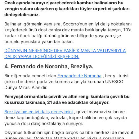
Ocak ayında burayı ziyaret ederek kambur balinaların bu
zengin sulara ulaşırken çıkardıkları tüyler ürpertici şarkıları
dinleyebilirsiniz.
Balinaları görmenin yanı sıra, Socorro'nun en iyi dalış noktalarını
keşfederek ünlü dost canlısı dev manta balıklarıyla tanışın, 10'a
kadar köpek balığı türünü görün ve bölgede yaşayan şişe
burunlu yunuslara yakından bakın.
DÜNYANIN NERESİNDE DEV PASİFİK MANTA VATUVARIYLA
DALIŞ YAPABİLECEĞİNİZİ KEŞFEDİN.
4. Fernando de Noronha, Brezilya.
Bir diğer ada cenneti olan
Fernando de Noronha
, her yıl turist
çeken bir deniz parkı ve koruma alanıyla korunan UNESCO
Dünya Mirası Alanıdır.
Yemyeşil ormanlarla çevrili ve altın rengi kumlarla çevrili bu
kusursuz takımada, 21 ada ve adacıktan oluşuyor.
Brezilya'nın en iyi dalış deneyimini
, güzel masmavi suları ve
deniz kaplumbağaları, vatozlar, köpekbalıkları ve çok sayıda
yunusla dolu dalış noktalarıyla sunuyor.
Okyanus tutkunları için başka birçok cazibe merkezi de mevcut.
Güney kıyıları, Ocak'tan Mart'a kadar en iyi dalış koşullarına