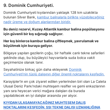
9. Dominik Cumhuriyeti.
Dominik Cumhuriyeti kıyılarından yaklaşık 128 km uzaklıkta
bulunan Silver Bank,
kambur balinalarla birlikte yüzebileceğiniz
nadir üreme ve doğum alanlarından biridir.
Bu deniz rezervi, Kuzey Atlantik kambur balina popülasyonu
için güvenli bir kış sığınağı sağlıyor.
Her kış binlerce kambur balina çiftleşmek, yavrulamak ve
büyütmek için buraya geliyor.
Bölgeye yapılan gezilerin çoğu, bir haftalık canlı tekne safarileri
şeklinde olup, bu büyüleyici hayvanlarla suda bolca vakit
geçirmenize olanak tanır.
Seyahatinize birkaç gün daha ekleyerek
Dominik
Cumhuriyeti'nin tüplü dalışının diğer önemli noktalarını keşfedin.
Karayipler'in en çok ziyaret edilen yerlerinden biri olan La Caleta
Ulusal Deniz Parkı'ndaki muhteşem resifler ve gemi enkazlarının
yanı sıra heyecan verici mağara dalışları da burada
yapılabilecek en iyi dalışlar arasında yer alıyor.
KIYIDAN ULAŞAMAYACAĞINIZ MUHTEŞEM DALIŞ
NOKTALARINI KEŞFEDİN. SSI TEKNE DALIŞI UZMANLIĞINA