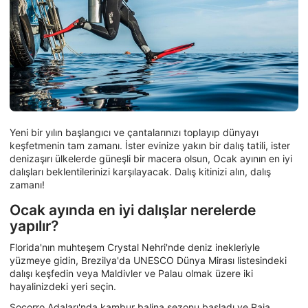
Yeni bir yılın başlangıcı ve çantalarınızı toplayıp dünyayı
keşfetmenin tam zamanı. İster evinize yakın bir dalış tatili, ister
denizaşırı ülkelerde güneşli bir macera olsun, Ocak ayının en iyi
dalışları beklentilerinizi karşılayacak. Dalış kitinizi alın, dalış
zamanı!
Ocak ayında en iyi dalışlar nerelerde
yapılır?
Florida'nın muhteşem Crystal Nehri'nde deniz inekleriyle
yüzmeye gidin, Brezilya'da UNESCO Dünya Mirası listesindeki
dalışı keşfedin veya Maldivler ve Palau olmak üzere iki
hayalinizdeki yeri seçin.
Socorro Adaları'nda kambur balina sezonu başladı ve Raja