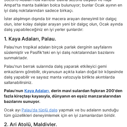
Ampat'ta manta balıkları bolca bulunuyor; bunlar Ocak ayının en
iyi dalış noktalarından sadece birkaçı.
İster alışılmışın dışında bir macera arayan deneyimli bir dalgıç
olun, ister kolay dalışlar arayan yeni bir dalgıç olun, Ocak ayında
dalış yapabileceğiniz en iyi yerler şunlardır:
1. Kaya Adaları, Palau.
Palau'nun tropikal adaları birçok parlak derginin sayfalarını
süslemiştir ve Pasifik'teki en iyi dalış noktalarından bazılarını
sunmaktadır.
Palau'nun berrak sularında dalış yaparak etkileyici gemi
enkazlarını görebilir, okyanusun açıkta kalan doğal bir köşesinde
dalış yapabilir ve sayısız manta vatozuyla birlikte akıntılarda
sallanabilirsiniz.
Palau'nun
Kaya Adaları,
derin mavi sulardan fışkıran 200'den
fazla kireçtaşı kayasıyla, dünyanın en eşsiz manzaralarından
bazılarını sunuyor.
Ocak ayı
Palau'da tüplü dalış
yapmak ve bu adaların sunduğu
tüm güzellikleri deneyimlemek için en iyi zamanlardan biridir.
2. Ari Atolü, Maldivler.