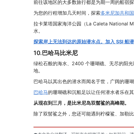
前往该地区的大多数旅行都是为期一周的船宿探
为您的行程增加几天时间，探索
多米尼加共和国
拉卡莱塔国家海洋公园（La Caleta Nation
水。
探索岸上无法到达的原始潜水点。加入 SSI 船
10.巴哈马比米尼
绿松石般的海水、2400 个珊瑚礁、无尽的阳
地。
巴哈马以其出色的潜水而闻名于世，广阔的珊瑚
巴哈马
的珊瑚礁和沉船足以让任何潜水者乐在其
从现在到三月，是比米尼岛双髻鲨的高峰期。
除了双髻鲨之外，您还可能遇到柠檬鲨、加勒比