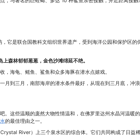
点，与著名的巨螳螂、多达 10 种鲨鱼亲密接触，并近距离接触
屿，它是联合国教科文组织世界遗产，受到海洋公园和保护区的
，岛上森林郁郁葱葱，金色沙滩绵延不绝。
收，海龟、鳐鱼、鲨鱼和众多海豚在潜水点嬉戏。
一月到三月，南部海岸的潜水条件最好，从现在到三月底，冲浪
吧。这些温顺的庞然大物性情温和，在佛罗里达州水晶河温暖的
水
的最佳理由之一。
rystal River）上三个泉水区的综合体。它们共同构成了日益