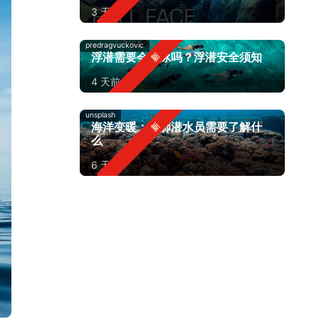
3 天前
predragvuckovic
浮潜需要会游泳吗？浮潜安全须知
4 天前
unsplash
海洋变暖：水肺潜水员需要了解什
么
6 天前