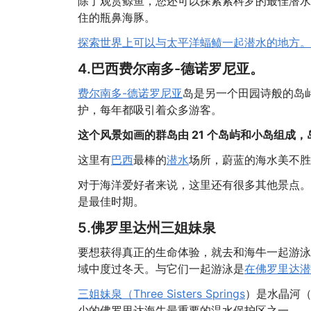
除了观赏鲸鱼，您还可以探索索科罗的最佳潜水
住的瓶鼻海豚。
探索世界上可以与太平洋蝠鲼一起潜水的地方。
4.巴西费尔南多-德诺罗尼亚。
费尔南多-德诺罗尼亚
岛是另一个田园诗般的岛
护，每年都吸引着众多游客。
这个风景如画的群岛由 21 个岛屿和小岛组成
这里有
巴西
最棒的
潜水
场所，蔚蓝的海水美不胜
对于海洋爱好者来说，这里还有很多其他景点。
是最佳时期。
5.佛罗里达州三姐妹泉
要想获得真正的生命体验，就去和海牛一起游泳
域中度过冬天。与它们一起游泳是
在佛罗里达潜
三姐妹泉（Three Sisters Springs
）是水晶河（C
少的佛罗里达海牛最重要的温水保护区之一。