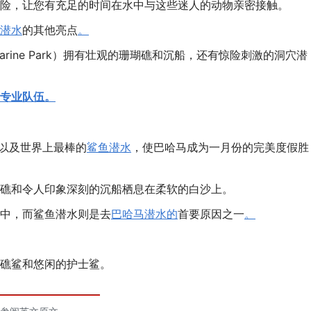
险，让您有充足的时间在水中与这些迷人的动物亲密接触。
潜水
的其他亮点
。
al Marine Park）拥有壮观的珊瑚礁和沉船，还有惊险刺激的洞穴潜
潜专业队伍。
光以及世界上最棒的
鲨鱼潜水
，使巴哈马成为一月份的完美度假胜
礁和令人印象深刻的沉船栖息在柔软的白沙上。
中，而鲨鱼潜水则是去
巴哈马潜水的
首要原因之一
。
礁鲨和悠闲的护士鲨。