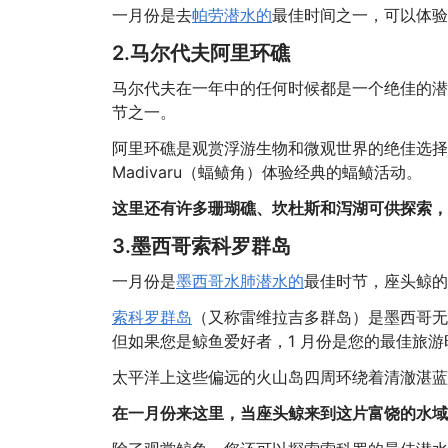
一月份是去
帕劳潜水的
最佳时间之一，可以体验
2.马尔代夫阿里环礁
马尔代夫在一年中的任何时候都是一个绝佳的潜
节之一。
阿里环礁是观赏浮游生物和微观世界的绝佳选择
Madivaru（蝠鲼角）体验经典的蝠鲼活动。
这里还有许多珊瑚礁、坎杜斯和泻湖可供探索，
3.墨西哥索科罗群岛
一月份是
墨西哥水肺潜水的
最佳时节，座头鲸的
索科罗群岛
（又称雷维拉吉多群岛）是墨西哥无
但如果您是鲸鱼爱好者，1 月份是您的最佳旅游
太平洋上这些偏远的火山岛四周环绕着清澈湛蓝
在一月份来这里，当座头鲸来到这片富饶的水域