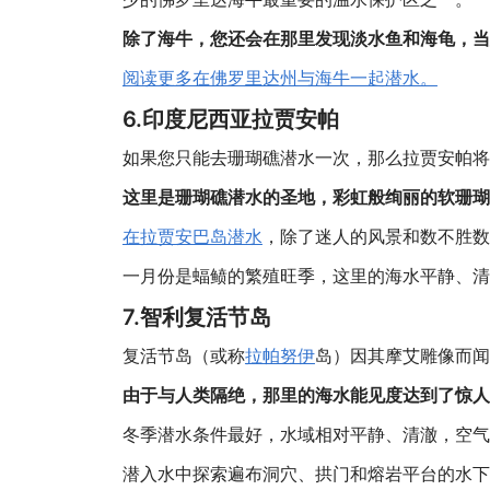
除了海牛，您还会在那里发现淡水鱼和海龟，当
阅读更多在佛罗里达州与海牛一起潜水。
6.印度尼西亚拉贾安帕
如果您只能去珊瑚礁潜水一次，那么拉贾安帕将
这里是珊瑚礁潜水的圣地，彩虹般绚丽的软珊瑚
在拉贾安巴岛潜水
，除了迷人的风景和数不胜数
一月份是蝠鲼的繁殖旺季，这里的海水平静、清
7.智利复活节岛
复活节岛（或称
拉帕努伊
岛）因其摩艾雕像而闻
由于与人类隔绝，那里的海水能见度达到了惊人的
冬季潜水条件最好，水域相对平静、清澈，空气
潜入水中探索遍布洞穴、拱门和熔岩平台的水下