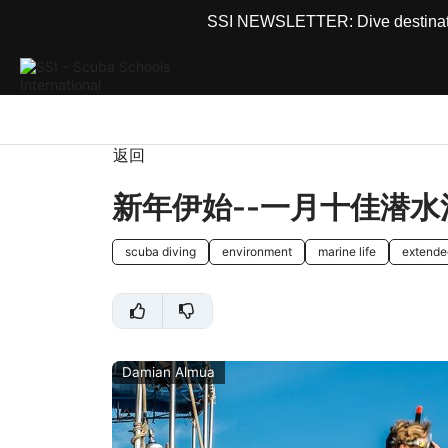
SSI NEWSLETTER: Dive destinations
返回
新年伊始--一月十佳潜水
scuba diving
environment
marine life
extende
Damian Almua