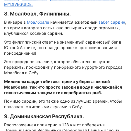
MYDIVEGUIDE.
8. Моалбоал, Филиппины.
В январе в
Моалбоале
начинается ежегодный
забег сардин
,
во время которого есть шанс понырять среди огромных,
клубящихся косяков сардин.
Это филиппинский ответ на знаменитый сардиновый бег в
Южной Африке, но гораздо проще в прогнозировании и
присоединении!
Это природное явление, которое обязательно нужно
пережить, происходит у прибрежного курортного городка
Моалбоал в Себу.
Миллионы сардин обитают прямо у берега пляжей
Моалбоала, так что просто заходи в воду и наслаждайся
гипнотическим танцем этих серебристых рыб.
Помимо сардин, это также одно из лучших времен, чтобы
поплавать с китовыми акулами в Себу.
9. Доминиканская Республика.
Расположенная примерно в 128 км от побережья
Доминиканской Республики Серебряная банка - одно из