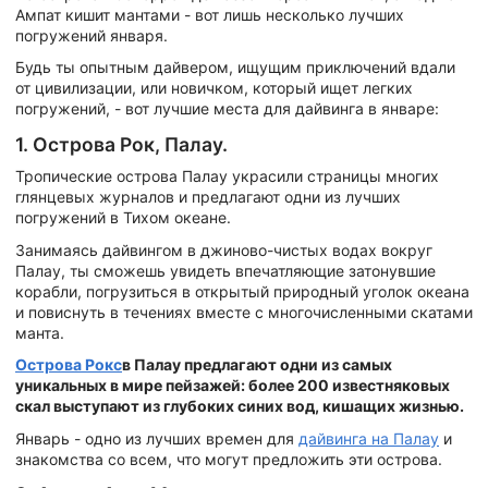
Ампат кишит мантами - вот лишь несколько лучших
погружений января.
Будь ты опытным дайвером, ищущим приключений вдали
от цивилизации, или новичком, который ищет легких
погружений, - вот лучшие места для дайвинга в январе:
1. Острова Рок, Палау.
Тропические острова Палау украсили страницы многих
глянцевых журналов и предлагают одни из лучших
погружений в Тихом океане.
Занимаясь дайвингом в джиново-чистых водах вокруг
Палау, ты сможешь увидеть впечатляющие затонувшие
корабли, погрузиться в открытый природный уголок океана
и повиснуть в течениях вместе с многочисленными скатами
манта.
Острова Рокс
в Палау
предлагают одни из самых
уникальных в мире пейзажей: более 200 известняковых
скал выступают из глубоких синих вод, кишащих жизнью.
Январь - одно из лучших времен для
дайвинга на Палау
и
знакомства со всем, что могут предложить эти острова.