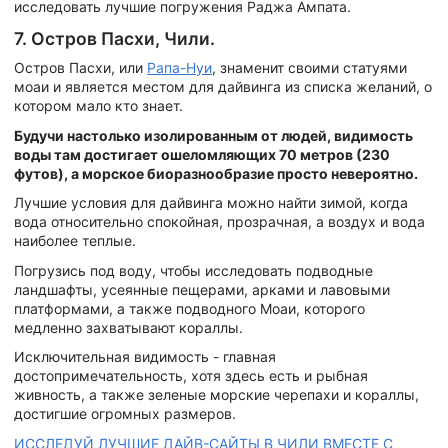
исследовать лучшие погружения Раджа Ампата.
7. Остров Пасхи, Чили.
Остров Пасхи, или
Рапа-Нуи
, знаменит своими статуями
моаи и является местом для дайвинга из списка желаний, о
котором мало кто знает.
Будучи настолько изолированным от людей, видимость
воды там достигает ошеломляющих 70 метров (230
футов), а морское биоразнообразие просто невероятно.
Лучшие условия для дайвинга можно найти зимой, когда
вода относительно спокойная, прозрачная, а воздух и вода
наиболее теплые.
Погрузись под воду, чтобы исследовать подводные
ландшафты, усеянные пещерами, арками и лавовыми
платформами, а также подводного Моаи, которого
медленно захватывают кораллы.
Исключительная видимость - главная
достопримечательность, хотя здесь есть и рыбная
живность, а также зеленые морские черепахи и кораллы,
достигшие огромных размеров.
ИССЛЕДУЙ ЛУЧШИЕ ДАЙВ-САЙТЫ В ЧИЛИ ВМЕСТЕ С