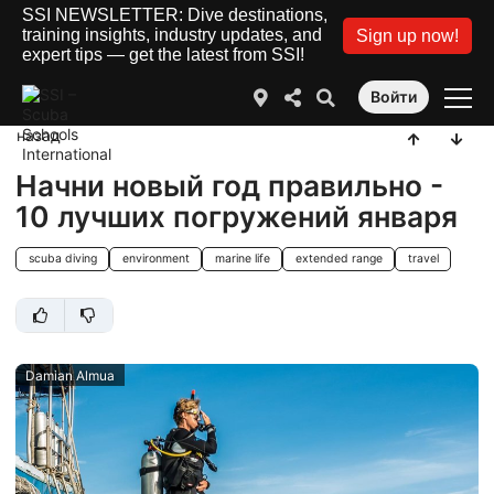
SSI NEWSLETTER: Dive destinations,
training insights, industry updates, and
Sign up now!
expert tips — get the latest from SSI!
Войти
назад
Начни новый год правильно -
10 лучших погружений января
scuba diving
environment
marine life
extended range
travel
Damian Almua