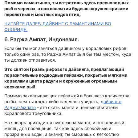
Помимо ламантинов, ты встретишь здесь пресноводных
рыб и черепах, а при всплытии будешь окружен криками
перелетных и местных видов птиц.
ЧИТАЙТЕ ДАЛЕЕ: ДАЙВИНГ С ЛАМАНТИНАМИ ВО
ФЛОРИДЕ.
6. Раджа Ампат, Индонезия.
Если бы ты мог заняться дайвингом у коралловых рифов
только один раз, то Раджа Ампат был бы тем местом, куда
ты должен отправиться.
Это святой Грааль рифового дайвинга, предлагающий
поразительные подводные пейзажи, покрытые мягкими
кораллами цвета радуги и окруженные огромными
косяками рыб.
Помимо захватывающих пейзажей и большего количества
рыбы, чем ты когда-либо надеялся увидеть,
дайвинг в
Раджа-Ампате
- это скаты манта и ценные обитатели
Кораллового треугольника.
На январь приходится пик сезона манта, и это отличный
месяц для посещения, так как здесь спокойные и
прозрачные воды, а значит, ты сможешь с легкостью