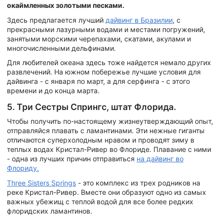
окаймленных золотыми песками.
Здесь предлагается лучший
дайвинг в Бразилии
, с
прекрасными лазурными водами и местами погружений,
занятыми морскими черепахами, скатами, акулами и
многочисленными дельфинами.
Для любителей океана здесь тоже найдется немало других
развлечений. На южном побережье лучшие условия для
дайвинга - с января по март, а для серфинга - с этого
времени и до конца марта.
5. Три Сестры Спрингс, штат Флорида.
Чтобы получить по-настоящему жизнеутверждающий опыт,
отправляйся плавать с ламантинами. Эти нежные гиганты
отличаются суперхолодным нравом и проводят зиму в
теплых водах Кристал-Ривер во Флориде. Плавание с ними
- одна из лучших причин отправиться
на дайвинг во
Флориду.
Three Sisters Springs
- это комплекс из трех родников на
реке Кристал-Ривер. Вместе они образуют одно из самых
важных убежищ с теплой водой для все более редких
флоридских ламантинов.