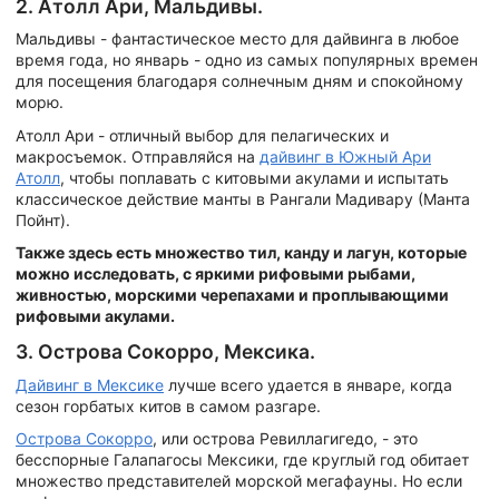
2. Атолл Ари, Мальдивы.
Мальдивы - фантастическое место для дайвинга в любое
время года, но январь - одно из самых популярных времен
для посещения благодаря солнечным дням и спокойному
морю.
Атолл Ари - отличный выбор для пелагических и
макросъемок. Отправляйся на
дайвинг в Южный Ари
Атолл
, чтобы поплавать с китовыми акулами и испытать
классическое действие манты в Рангали Мадивару (Манта
Пойнт).
Также здесь есть множество тил, канду и лагун, которые
можно исследовать, с яркими рифовыми рыбами,
живностью, морскими черепахами и проплывающими
рифовыми акулами.
3. Острова Сокорро, Мексика.
Дайвинг в Мексике
лучше всего удается в январе, когда
сезон горбатых китов в самом разгаре.
Острова Сокорро
, или острова Ревиллагигедо, - это
бесспорные Галапагосы Мексики, где круглый год обитает
множество представителей морской мегафауны. Но если