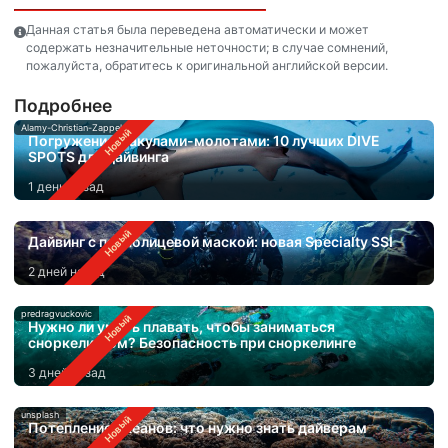
Данная статья была переведена автоматически и может
содержать незначительные неточности; в случае сомнений,
пожалуйста, обратитесь к оригинальной английской версии.
Подробнее
Alamy-Christian-Zappel
Погружения с акулами-молотами: 10 лучших DIVE
SPOTS для дайвинга
1 день назад
Дайвинг с полнолицевой маской: новая Specialty SSI
2 дней назад
predragvuckovic
Нужно ли уметь плавать, чтобы заниматься
сноркелингом? Безопасность при сноркелинге
3 дней назад
unsplash
Потепление океанов: что нужно знать дайверам