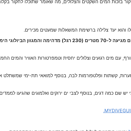
קור בזכות המים השקטים והצלולים, מה שאומר שתוכלו לחקור בקלו
ו והוא יעד צלילה ברשימת המשאלות שמעטים מכירים.
בהיותה כל כך מבודדת מבני אדם, ראות המים שם מגיעה ל-70 מטרים (230 רגל) מדהימה והמגוון הביולוגי הי
רף, עם מים רגועים וצלולים יחסית וטמפרטורות האוויר והמים החמו
במערות, קשתות ופלטפורמות לבה, בנוסף למואאי תת-ימי שמשתלט א
 יש שם כמה דגים, בנוסף לצבי ים ירוקים ואלמוגים שהגיעו לממדים