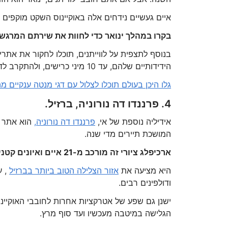
איים געשיים נידחים אלה באוקיינוס השקט מוקפים ב
בקרו במהלך ינואר כדי לחוות את שירתם המרגשת
בנוסף לתצפית על לווייתנים, תוכלו לחקור את אתרי
הידידותיים שלהם, עד 10 מיני כרישים, ולהתקרב לדולפיני בקבוקון השוכנים שם.
גלו היכן בעולם תוכלו לצלול עם דגי מנטה ענקיים מ
4. פרננדו דה נורוניה, ברזיל.
אידיליה נוספת של אי,
פרננדו דה נורוניה,
הוא אתר מ
המושכת תיירים מדי שנה.
ארכיפלג ציורי זה מורכב מ-21 איים ואיונים קטנים, עטופים ביערות ירוקים שופעים וגובלים בחולות זהובים.
היא מציעה את
אזור הצלילה הטוב ביותר בברזיל
, ע
ודולפינים רבים.
ישנן גם שפע של אטרקציות אחרות לחובבי האוקיינו
הגלישה במיטבה מעכשיו ועד סוף מרץ.