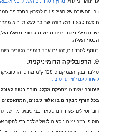
עד ינואר, מתחיל
מרוץ הסרדינים השנתי במואלבוא
זוהי התשובה של הפיליפינים למירוץ הסרדינים המ
תופעת טבע זו היא חוויה שחובה לעשות והיא מתרח
ישנם מיליוני סרדינים ממש מול חופי מואלבואל,
הכסף האלה.
בנוסף לסרדינים, זהו גם אחד הזמנים הטובים ביותר
9. הרפובליקה הדומיניקנית.
סילבר בנק, הממוקם כ-128 ק"מ מחופי הרפובליקה הדומיניקנית, הוא אחד מאזורי הרבייה וההמלטה היחידים שבהם ניתן
לשחות עם לווייתני סיבן.
שמורה ימית זו מספקת מקלט חורף בטוח לאוכלוסיי
בכל חורף מבקרים בו אלפי גיבנים, המתאספים ש
רוב הטיולים לאזור הם ספארי בני שבוע, מה שנותן
הוסיפו כמה ימים נוספים לטיול שלכם כדי לחקור 