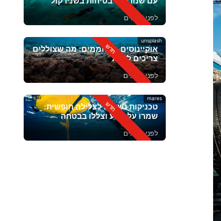
עם שנורקל? בטיחות בשנירקול
לפני 2 ימים
unsplash
אוקיינוסים מתחממים: מה שצוללים
צריכים לדעת
לפני 4 ימים
mares
טכניקות נשימה לצלילה חופשית:
שמרו על רוגע וצללו בבטחה
לפני 6 ימים