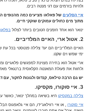
בצלילה במים הצלולים כג'ין סביב פלאו, תוכלו לרא
ולהיות בזרמים עם דגי מנטה רבים.
איי הסלעים
של פאלאו
מתוך מים כחולים עמוקים שוקקי חיים.
ינואר הוא אחד הזמנים הטובים ביותר לצלול
בפלאו
ו
2. אטול ארי, האיים המלדיביים.
האיים המלדיביים הם יעד צלילה פנטסטי בכל עת של
ימי שמש וים שקט.
ארי אטול הוא בחירה מצוינת למפגשים פלאגיים ומ
ולחוות את פעולת המאנטה הקלאסית ברנגאלי מאדי
יש גם הרבה טילאס, קנדוס ולגונות לחקור, עם דגי
3. איי סוקורו, מקסיקו.
צלילה במקסיקו
היא בשיאה במהלך ינואר, כאשר עונת
איי סוקורו
, או איי רווילאג'ידו, הם איי גלאפגוס ה
השנה. אבל אם אתם חובבי לווייתנים, ינואר הוא הזמ