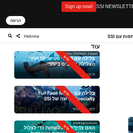
Sign up now!
SSI NEWSLETTER: D
כניסה
Hebrew
ות עם SSI
עוד
Alamy-Christian-Zappel
צלילה עם כרישי פטיש: 10 אתרי
הצלילה הטובים ביותר
היום
צלילה עם Full Face Mask:
Specialty חדשה של SSI
לפני יום אחד
predragvuckovic
האם צריך לדעת לשחות כדי לצלול