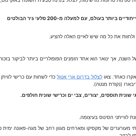
ות ספינות טרופות מרשימות, לצלול בפינה טבעית חשופה באוקיינוס,
מציעים כמה מהנופים הייחודיים ביותר בעולם, עם למעלה מ-200 סלעי גיר הבולטים
לחוות את כל מה שיש לאיים האלה להציע.
 השנה, אך ינואר הוא אחד הזמנים הפופולריים ביותר לביקור בזכות
אקרו כאחד. צאו
לצלול בדרום ארי אטול
כדי לשחות עם כרישי לוויתן
בארו (נקודת מנטה).
 שונית תוססים, יצורים, צבי ים וכרישי שונית חולפים.
 לווייתני הסינוס בעיצומה.
בלתי מעורערים של מקסיקו ומארחים מגוון רחב של מגה-פאונה ימית כ
ן לבקר.