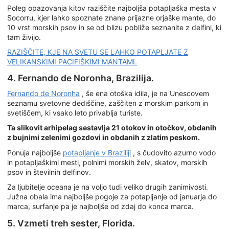
Poleg opazovanja kitov raziščite najboljša potapljaška mesta v
Socorru, kjer lahko spoznate znane prijazne orjaške mante, do
10 vrst morskih psov in se od blizu pobliže seznanite z delfini, ki
tam živijo.
RAZIŠČITE, KJE NA SVETU SE LAHKO POTAPLJATE Z
VELIKANSKIMI PACIFIŠKIMI MANTAMI.
4. Fernando de Noronha, Brazilija.
Fernando de Noronha
, še ena otoška idila, je na Unescovem
seznamu svetovne dediščine, zaščiten z morskim parkom in
svetiščem, ki vsako leto privablja turiste.
Ta slikovit arhipelag sestavlja 21 otokov in otočkov, obdanih
z bujnimi zelenimi gozdovi in obdanih z zlatim peskom.
Ponuja najboljše
potapljanje v Braziliji
, s čudovito azurno vodo
in potapljaškimi mesti, polnimi morskih želv, skatov, morskih
psov in številnih delfinov.
Za ljubitelje oceana je na voljo tudi veliko drugih zanimivosti.
Južna obala ima najboljše pogoje za potapljanje od januarja do
marca, surfanje pa je najboljše od zdaj do konca marca.
5. Vzmeti treh sester, Florida.