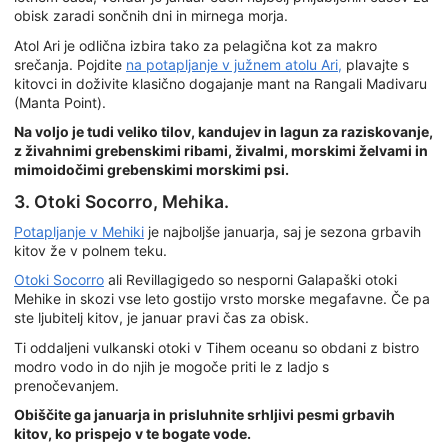
obisk zaradi sončnih dni in mirnega morja.
Atol Ari je odlična izbira tako za pelagična kot za makro
srečanja. Pojdite
na potapljanje v južnem atolu Ari,
plavajte s
kitovci in doživite klasično dogajanje mant na Rangali Madivaru
(Manta Point).
Na voljo je tudi veliko tilov, kandujev in lagun za raziskovanje,
z živahnimi grebenskimi ribami, živalmi, morskimi želvami in
mimoidočimi grebenskimi morskimi psi.
3. Otoki Socorro, Mehika.
Potapljanje v Mehiki
je najboljše januarja, saj je sezona grbavih
kitov že v polnem teku.
Otoki Socorro
ali Revillagigedo so nesporni Galapaški otoki
Mehike in skozi vse leto gostijo vrsto morske megafavne. Če pa
ste ljubitelj kitov, je januar pravi čas za obisk.
Ti oddaljeni vulkanski otoki v Tihem oceanu so obdani z bistro
modro vodo in do njih je mogoče priti le z ladjo s
prenočevanjem.
Obiščite ga januarja in prisluhnite srhljivi pesmi grbavih
kitov, ko prispejo v te bogate vode.