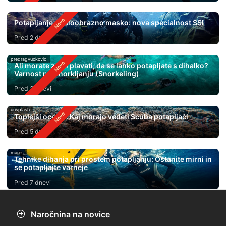
Potapljanje s celoobrazno masko: nova specialnost SSI
Pred 2 dnevi
predragvuckovic
Ali morate znati plavati, da se lahko potapljate s dihalko?
Varnost pri Snorkljanju (Snorkeling)
Pred 3 dnevi
unsplash
Toplejši oceani: Kaj morajo vedeti Scuba potapljači
Pred 5 dnevi
mares
Tehnike dihanja pri prostem potapljanju: Ostanite mirni in
se potapljajte varneje
Pred 7 dnevi
Naročnina na novice