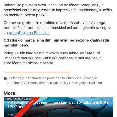
Bahami so po vsem svetu znani po odličnem potapljanju, z
obsežnimi koralnimi grebeni in impresivnimi razbitinami, ki ležijo
na mehkem belem pesku.
Čeprav so grebeni in razbitine dovolj, da zabavajo vsakega
potapljača, je potapljanje z morskimi psi eden glavnih razlogov
za
potapljanje na Bahamih.
Od zdaj do marca je na Biminiju vrhunec sezone kladivastih
morskih psov.
Poleg velikih kladivastih morskih psov lahko srečate tudi
limonaste morske pse, karibske grebenske morske pse in
sproščene medicinske sestre.
Ta članek je bil samodejno preveden in lahko vsebuje manjše
netočnosti; v primeru dvoma si oglejte izvirno angleško različico.
More
Alamy-Christian-Zappel
Potapljanje s kladvenimi morskimi psi: 10 najboljših DIVE
SPOT-ov
Pred 1 dnem