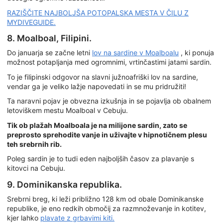
RAZIŠČITE NAJBOLJŠA POTOPALSKA MESTA V ČILU Z
MYDIVEGUIDE.
8. Moalboal, Filipini.
Do januarja se začne letni
lov na sardine v Moalboalu
, ki ponuja
možnost potapljanja med ogromnimi, vrtinčastimi jatami sardin.
To je filipinski odgovor na slavni južnoafriški lov na sardine,
vendar ga je veliko lažje napovedati in se mu pridružiti!
Ta naravni pojav je obvezna izkušnja in se pojavlja ob obalnem
letoviškem mestu Moalboal v Cebuju.
Tik ob plažah Moalboala je na milijone sardin, zato se
preprosto sprehodite vanje in uživajte v hipnotičnem plesu
teh srebrnih rib.
Poleg sardin je to tudi eden najboljših časov za plavanje s
kitovci na Cebuju.
9. Dominikanska republika.
Srebrni breg, ki leži približno 128 km od obale Dominikanske
republike, je eno redkih območij za razmnoževanje in kotitev,
kjer lahko
plavate z grbavimi kiti.