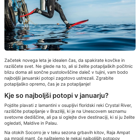
Začetek novega leta je idealen čas, da spakirate kovčke in
raziščete svet. Ne glede na to, ali si želite potapljaških počitnic
blizu doma ali sončne pustolovščine daleč v tujini, vam bodo
najboljši januarski potopi zagotovo ustrezali. Zgrabite
potapljaško opremo, čas je za potapljanje!
Kje so najboljši potopi v januarju?
Pojdite plavati z lamantini v osupljivi floridski reki Crystal River,
raziščite potapljanje v Braziliji, ki je na Unescovem seznamu
svetovne dediščine, ali pa si oglejte dve destinaciji, ki si ju želite
ogledati, Maldive in Palau.
Na otokih Socorro je v teku sezona grbavih kitov, Raja Ampat
pa mrgoli mant, če naštejemo le nekaj najboljših potopov