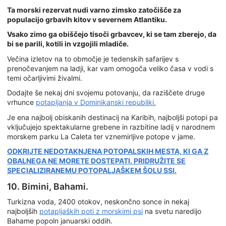
Ta morski rezervat nudi varno zimsko zatočišče za
populacijo grbavih kitov v severnem Atlantiku.
Vsako zimo ga obiščejo tisoči grbavcev, ki se tam zberejo, da
bi se parili, kotili in vzgojili mladiče.
Večina izletov na to območje je tedenskih safarijev s
prenočevanjem na ladji, kar vam omogoča veliko časa v vodi s
temi očarljivimi živalmi.
Dodajte še nekaj dni svojemu potovanju, da raziščete druge
vrhunce
potapljanja v Dominikanski republiki.
Je ena najbolj obiskanih destinacij na Karibih, najboljši potopi pa
vključujejo spektakularne grebene in razbitine ladij v narodnem
morskem parku La Caleta ter vznemirljive potope v jame.
ODKRIJTE NEDOTAKNJENA POTOPALSKIH MESTA, KI GA Z
OBALNEGA NE MORETE DOSTEPATI. PRIDRUŽITE SE
SPECIALIZIRANEMU POTOPALJAŠKEM ŠOLU SSI.
10. Bimini, Bahami.
Turkizna voda, 2400 otokov, neskončno sonce in nekaj
najboljših
potapljaških poti z morskimi psi
na svetu naredijo
Bahame popoln januarski oddih.