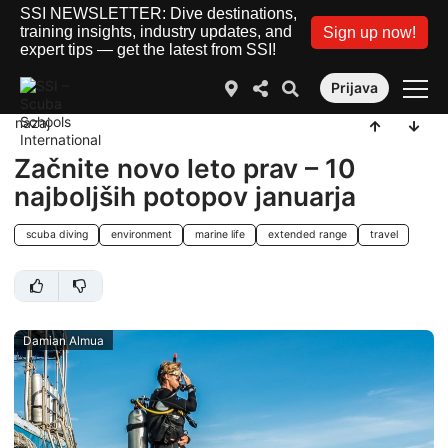
SSI NEWSLETTER: Dive destinations,
training insights, industry updates, and
Sign up now!
expert tips — get the latest from SSI!
Prijava
nazaj
Začnite novo leto prav – 10
najboljših potopov januarja
scuba diving
environment
marine life
extended range
travel
Damian Almua