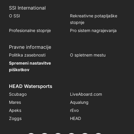
SSI International
O SSI
Rekreativne potapljaške
stopnje
Profesionalne stopnje
Pro sistem nagrajevanja
Pravne informacije
Politika zasebnosti
O spletnem mestu
Spremeni nastavitve
piškotkov
HEAD Watersports
Scubago
LiveAboard.com
Mares
Aqualung
Apeks
rEvo
Zoggs
HEAD