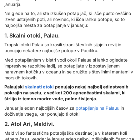
januarja.
Ne glede na to, ali ste izkušen potapljač, ki išče pustolovščino
izven ustaljenih poti, ali novinec, ki išče lahke potope, so to
najboljša mesta za potapljanje v januarju:
1. Skalni otoki, Palau.
Tropski otoki Palau so krasili strani številnih sijajnih revij in
ponujajo nekatere najboljše potope v Pacifiku.
Med potapljanjem v bistri vodi okoli Palaua si lahko ogledate
impresivne razbitine ladij, se potapljate v izpostavljenem
naravnem kotičku v oceanu in se družite s številnimi mantami v
morskih tokovih.
Palaujski
skalnati otoki
ponujajo nekaj najbolj edinstvenih
pokrajin na svetu, z več kot 200 apnenčastimi skalami, ki
štrlijo iz temno modre vode, polne življenja.
Januar je eden najboljših časov za
potapljanje na Palauu
in
doživetje vsega, kar ponujajo ti otoki.
2. Atol Ari, Maldivi.
Maldivi so fantastična potapljaška destinacija v katerem koli
letnem času, vendar je januar eden najbolj priljubljenih časov za