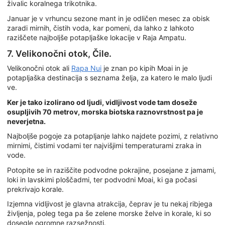
živalic koralnega trikotnika.
Januar je v vrhuncu sezone mant in je odličen mesec za obisk
zaradi mirnih, čistih voda, kar pomeni, da lahko z lahkoto
raziščete najboljše potapljaške lokacije v Raja Ampatu.
7. Velikonočni otok, Čile.
Velikonočni otok ali
Rapa Nui
je znan po kipih Moai in je
potapljaška destinacija s seznama želja, za katero le malo ljudi
ve.
Ker je tako izolirano od ljudi, vidljivost vode tam doseže
osupljivih 70 metrov, morska biotska raznovrstnost pa je
neverjetna.
Najboljše pogoje za potapljanje lahko najdete pozimi, z relativno
mirnimi, čistimi vodami ter najvišjimi temperaturami zraka in
vode.
Potopite se in raziščite podvodne pokrajine, posejane z jamami,
loki in lavskimi ploščadmi, ter podvodni Moai, ki ga počasi
prekrivajo korale.
Izjemna vidljivost je glavna atrakcija, čeprav je tu nekaj ribjega
življenja, poleg tega pa še zelene morske želve in korale, ki so
dosegle ogromne razsežnosti.