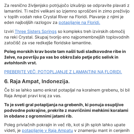
Za resnično življenjsko potrjujočo izkušnjo se odpravite plavati z
lamantini. Ti nežni velikani so izjemno sproščeni in zimo preživijo
v toplih vodah reke Crystal River na Floridi. Plavanje z njimi je
eden najboljših razlogov za
potapljanje na Floridi.
Izviri
Three Sisters Springs
so kompleks treh izvirskih območij
na reki Crystal. Skupaj tvorijo eno najpomembnejših toplovodnih
zatočišč za vse redkejše floridske lamantine.
Poleg morskih krav boste tam našli tudi sladkovodne ribe in
želve, na površju pa vas bo obkrožalo petje ptic selivk in
avtohtonih vrst.
PREBERITE VEČ: POTOPLJANJE Z LAMANTINI NA FLORIDI.
6. Raja Ampat, Indonezija.
Če bi se lahko samo enkrat potapljal na koralnem grebenu, bi bil
Raja Ampat pravi kraj za vas.
To je sveti gral potapljanja na grebenih, ki ponuja osupljive
podvodne pokrajine, prekrite z mavričnimi mehkimi koralami
in obdane z ogromnimi jatami rib.
Poleg privlačnih pokrajin in več rib, kot si jih sploh lahko upate
videti, je
potapljanje v Raja Ampatu
v znamenju mant in cenjenih