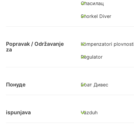
Спасилац
Snorkel Diver
Popravak / Održavanje
Kompenzatori plovnost
za
Regulator
Понуде
Боат Дивес
ispunjava
Vazduh