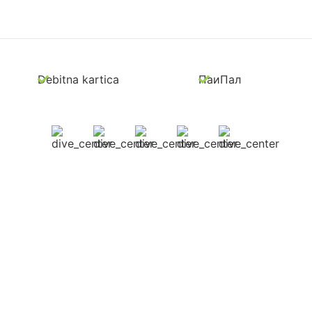
Debitna kartica
ПаиПал