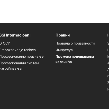
SSI Internacioanl
Правни
О ССИ
Правила о приватности
Prepoznavanje ronioca
Импресум
Професионално признање
Промена подешавања
колачића
Професионални систем
награђивања