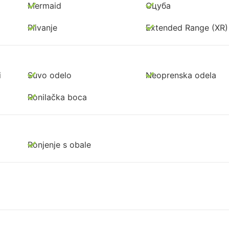
Mermaid
Сцуба
Plivanje
Extended Range (XR)
i
Suvo odelo
Neoprenska odela
Ronilačka boca
Ronjenje s obale