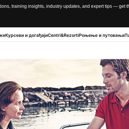
, training insights, industry updates, and expert tips — get th
ке
Курсеви и догађаји
Centri&Rezorti
Роњење и путовања
П