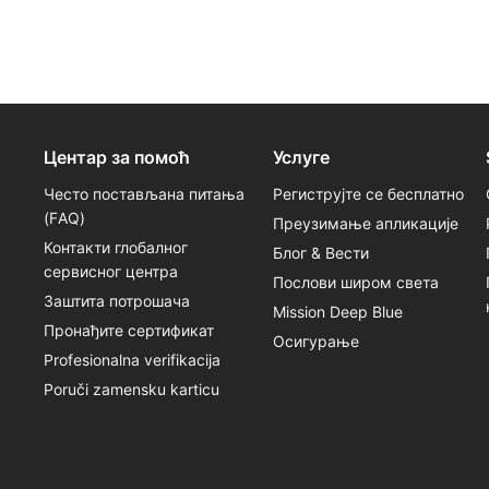
Центар за помоћ
Услуге
Често постављана питања
Региструјте се бесплатно
(FАQ)
Преузимање апликације
Контакти глобалног
Блог & Вести
сервисног центра
Послови широм света
Заштита потрошача
Mission Deep Blue
Пронађите сертификат
Осигурање
Profesionalna verifikacija
Poruči zamensku karticu