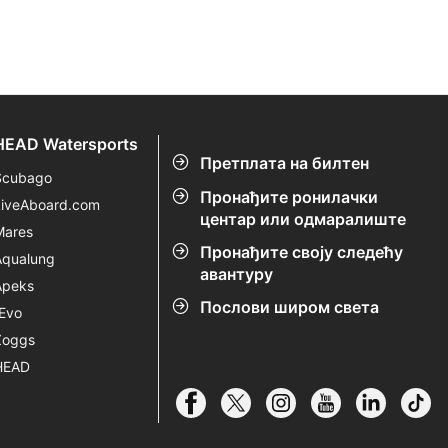
HEAD Watersports
Претплата на билтен
Scubago
Пронађите ронилачки
LiveAboard.com
центар или одмаралиште
Mares
Пронађите своју следећу
Aqualung
авантуру
Apeks
Послови широм света
rEvo
Zoggs
HEAD