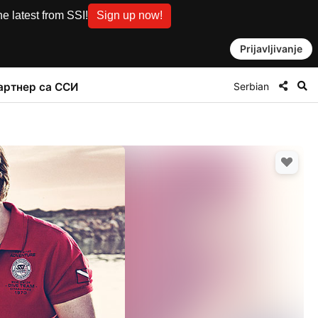
e latest from SSI!
Sign up now!
Prijavljivanje
Serbian
артнер са ССИ